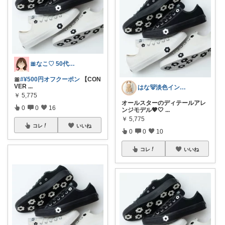
🎀なこ♡︎ 50代主婦の"買って正解"
🎀
#¥500円オフクーポン
【CON
VER
...
はな🐻淡色インテリア
￥
5,775
オールスターのディテールアレ
0
0
16
ンジモデル🤎🤍
...
￥
5,775
コレ
いいね
0
0
10
コレ
いいね