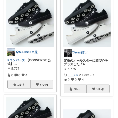
💎NAO❀✦２児ママ⚑
♡wan姉♡
#コンバース
【CONVERSE 公
定番のオールスターに遊び心を
式】
...
プラスした「A
...
￥
5,775
￥
5,775
____umi
さんのコレ！
0
0
4
0
0
4
コレ
いいね
コレ
いいね