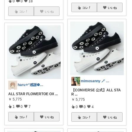
0
0
18
コレ
いいね
コレ
いいね
mimosanny 🪄 ⡱🤍
haru✧*感謝❁𓂃休
【CONVERSE 公式】ALL STA
ALL STAR FLOWERTOE OX
...
R
...
￥
5,775
￥
5,775
1
0
7
0
0
4
コレ
いいね
コレ
いいね