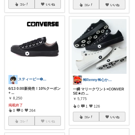
コレ
いいね
コレ
いいね
スティービー⚽3人娘パパ
🪅Renny🪅心から💐感謝です🩷
6/13 0:00新発売！10%クーポン
一瞬 マリークワント×CONVER
+
...
SE★の
...
￥
8,250
￥
5,775
掲載終了
0
1
126
0
0
264
コレ
いいね
コレ
いいね