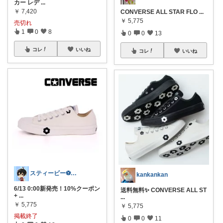
カー レデ
...
￥
7,420
CONVERSE ALL STAR FLO
...
￥
5,775
売切れ
1
0
8
0
0
13
コレ
いいね
コレ
いいね
スティービー⚽3人娘パパ
kankankan
6/13 0:00新発売！10%クーポン
送料無料✨ CONVERSE ALL ST
+
...
...
￥
5,775
￥
5,775
掲載終了
0
0
11