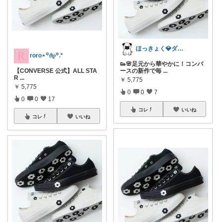
ほっきょく💎ダイヤモンド会員💎
roro⋆꙳𝜗𝜚꙳.*‬
👟🌸足元から華やかに！コンバ
【CONVERSE 公式】ALL STA
ースの新作で毎
...
R
...
￥
5,775
￥
5,775
0
0
7
0
0
17
コレ
いいね
コレ
いいね