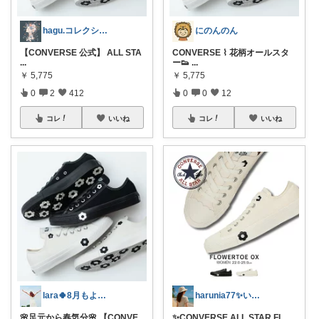
hagu.コレクション毎日更新中
にのんのん
【CONVERSE 公式】 ALL STA
CONVERSE ⌇ 花柄オールスタ
...
ー👟
...
￥
5,775
￥
5,775
0
2
412
0
0
12
コレ
いいね
コレ
いいね
lara🍀8月もよろしく😊✨
harunia77✨いつもありがとう💖
🌸足元から春気分🌸 【CONVE
✨CONVERSE ALL STAR FL
...