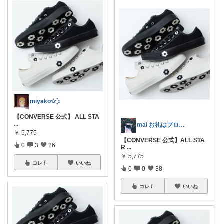
miyako✩︎⡱
【CONVERSE 公式】 ALL STA
...
mai お礼はプロフに𓅯𖤣𖥧✳︎
￥
5,775
【CONVERSE 公式】ALL STA
0
3
26
R
...
￥
5,775
コレ
いいね
0
0
38
コレ
いいね