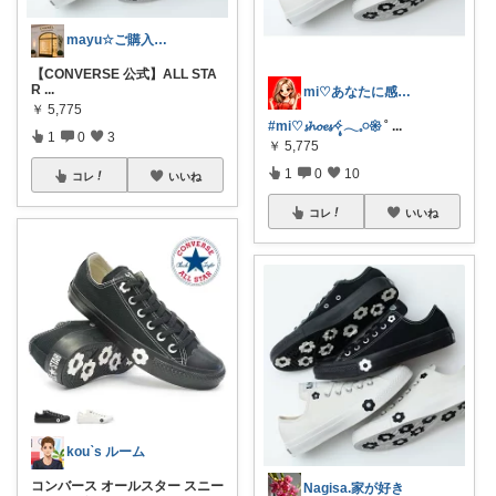
mayu☆ご購入😍フォロー😊感謝
【CONVERSE 公式】ALL STA
R
...
mi♡あなたに感謝します♡
￥
5,775
#mi♡𝓼𝓱𝓸𝓮𝓼✧̣̥̇𓂃𓈒𓏸𑁍
˚
...
1
0
3
￥
5,775
1
0
10
コレ
いいね
コレ
いいね
kou`s ルーム
コンバース オールスター スニー
Nagisa.家が好き