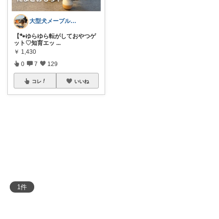
大型犬メープルのまったりルーム🐶🐾
【🐾ゆらゆら転がしておやつゲ
ット♡知育エッ
...
￥
1,430
0
7
129
コレ
いいね
1
件