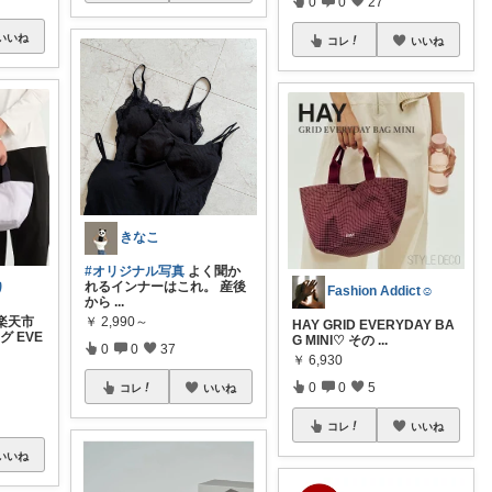
0
0
27
いいね
コレ
いいね
きなこ
#オリジナル写真
よく聞か
れるインナーはこれ。 産後
り
Fashion Addict☺︎
から
...
￥
2,990～
【楽天市
HAY GRID EVERYDAY BA
グ EVE
G MINI♡ その
...
0
0
37
￥
6,930
0
0
5
コレ
いいね
コレ
いいね
いいね