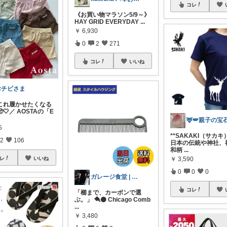
コレ
《お買い物マラソン5/9～》
HAY GRID EVERYDAY
...
￥
6,930
0
2
271
コレ
いいね
おチビさま
これ履かせたくなる
🤍／ AOSTAの「E
5
**SAKAKI（サカキ
2
106
日本の伝統や神社、
和柄
...
￥
3,590
レ
いいね
0
0
0
ガレージ食堂 | 開業準備中
コレ
「櫛まで、カーボンで選
ぶ。」 🪮⚫ Chicago Comb
...
￥
3,480