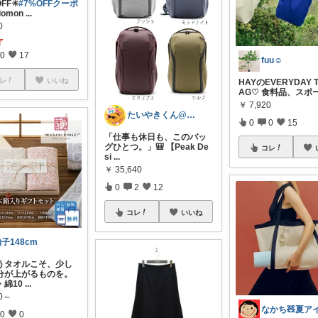
FF✳️
#7%OFFクーポ
lomon
...
0
了
0
17
fuu☺︎
レ
いいね
HAYのEVERYDAY T
AG♡ 食料品、スポ
￥
7,920
たいやきくん@経由購入感謝です😊
0
0
15
「仕事も休日も、このバッ
グひとつ。」🎒 【Peak De
コレ
si
...
￥
35,640
0
2
12
コレ
いいね
子148cm
うタオルこそ、少し
分が上がるものを。
・綿10
...
00～
0
0