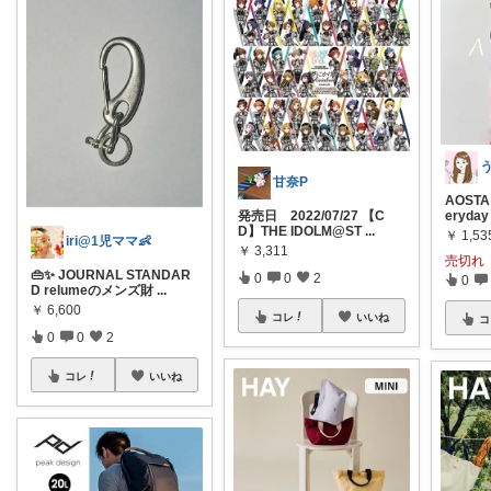
甘奈P
AOST
発売日 2022/07/27 【C
eryday
D】THE IDOLM@ST
...
￥
1,53
iri@1児ママ👶
￥
3,311
売切れ
👜✨ JOURNAL STANDAR
0
0
2
0
D relumeのメンズ財
...
￥
6,600
コレ
いいね
コ
0
0
2
コレ
いいね