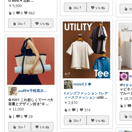
G MINI ♥ 北欧
...
￥
5,500
コレ
いいね
コ
3
0
962
コレ
いいね
mate0.5 🍓
🌱
#キ
ャビネ
𝔂𝓸𝓾𝟓𝟓✯手軽風水Insta
でルー
#メンズファッション
#レデ
ィースファッション
utilit
...
￥
18,7
✿ HAY これ欲しくてᶫᵒᵛᵉ ෆ大
￥
2,970
容量とデザイン好き*♔
...
0
￥
11,000
0
1
374
1
0
29
コ
コレ
いいね
コレ
いいね