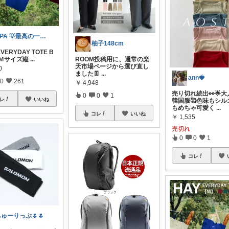
UPA 💡最高の一日を💡
柚子148cm
VERYDAY TOTE B
 (Ｍサイズ縦
...
ROOM投稿用に、通常の楽
天市場ページから選び直し
0
ました👖
...
ann🍓
0
261
￥
4,948
売り切れ続出👀🌟
0
0
1
レ
いいね
韓国服🥰色味もシル
もめちゃ可愛く
...
コレ
いいね
￥
1,535
売切れ
0
0
1
コレ
ゅーりっぷ🌷🌷