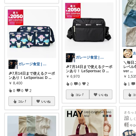
ガレージ食堂 | 開業準備中
＼毎日
ガレージ食堂 | 開業準備中
レベル
🎉7月14日まで使えるクーポ
ver
...
ンあり！ LeSportsac D
...
🎉7月14日まで使えるクーポ
￥
1,53
￥
6,970
ンあり！ LeSportsac D
...
￥
8,400
1
0
0
2
0
0
2
コ
コレ
いいね
コレ
いいね