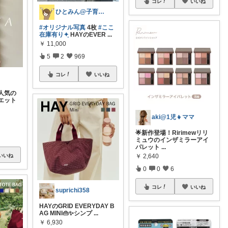
コレ
いいね
ひとみん@子育てと可愛いもの好き⚮̈
#オリジナル写真
4枚
#ここ
在庫有り✦ฺ︎
HAYのEVER
...
￥
11,000
5
2
969
コレ
いいね
大人気の
エット
aki@1児👧ママ
🌟新作登場！Ririmewリリ
ミュウのインザミラーアイ
パレット
...
￥
2,640
いいね
0
0
6
コレ
いいね
suprichi358
HAYのGRID EVERYDAY B
AG MINI👜✨シンプ
...
￥
6,930