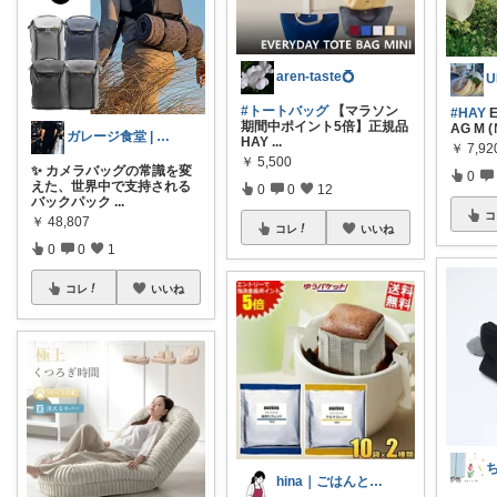
aren-taste💍
#トートバッグ
【マラソン
#HAY
E
期間中ポイント5倍】正規品
AG M
ガレージ食堂 | 開業準備中
HAY
...
￥
7,92
￥
5,500
✨ カメラバッグの常識を変
0
えた、世界中で支持される
0
0
12
バックパック
...
コ
￥
48,807
コレ
いいね
0
0
1
コレ
いいね
ち
hina｜ごはんとおやつのある暮らし