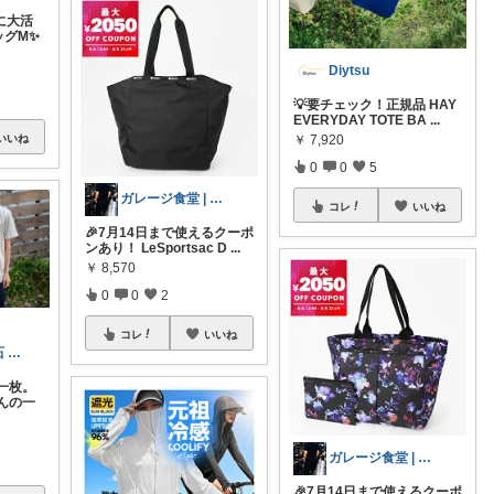
に大活
ッグM✨
Diytsu
💡要チェック！正規品 HAY
EVERYDAY TOTE BA
...
￥
7,920
いいね
0
0
5
ガレージ食堂 | 開業準備中
コレ
いいね
🎉7月14日まで使えるクーポ
ンあり！ LeSportsac D
...
￥
8,570
0
0
2
コレ
いいね
🦌🪽親子の宝石 〜天使と妖精の贈りも
一枚。
んの一
ガレージ食堂 | 開業準備中
🎉7月14日まで使えるクーポ