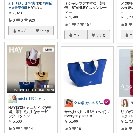
#オリジナル写真
3枚
#再販
オシャレマグです😊 【P3
📌 30
✦ฺ︎
#最安値‼️
HAYの
...
倍】STANLEY スタンレー
スタ夏の
マ
...
...
￥
7,920
￥
4,580
￥
1,75
0
0
923
1
2
157
0
コレ
いいね
コレ
いいね
コ
michi【おしゃれ、大人カジュアル】
クロ@あいのり/161cm 着痩せ命
HAY待望のミニサイズが登
場。厚手で丈夫なオーガニ
かわよいよい HAY（ヘイ）/
リブが可
ックコットン
...
Everyday Tote B
...
スタ 26
￥
5,500
￥
5,500
￥
1,75
0
1
14
0
18
0