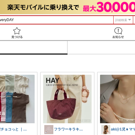
詳細検索
見つける
麦チョコっと ｜ キッズ＆ベビー 夏
フラワーキラキラ 𓈒𓏸
aki@1児👧マ