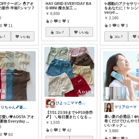
%OFFクーポン 🐣アオ
HAY GRID EVERYDAY BA
✨感動のアクセサリ
新作 半袖Tシャツ 7
G MINI 撥水加工
...
をあなたに！✨ シン
veryd
...
￥
6,930
0
￥
2,180
0
0
3
0
11
0
0
3
コレ
いいね
レ
いいね
コレ
ひよっこママ🐣𓂃ゆるっと育児と暮らし
マリアローマ
うりちゃん💕暮らし🏡キッズ👶ママ
【7/31 23:59まで✨P10倍🥹
暑い夏の必需品！❄️✨
愛い🤎AOSTA アオ
💕】 ＼毎日履きたくなる
...
巻くだけでひんやり
夏物 Everyday
...
￥
1,535
いいネック
...
0
0
2
42
￥
3,980
0
63
0
0
6