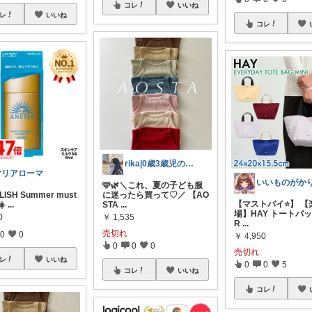
コレ
いいね
レ
いいね
コレ
rika|0歳3歳児のママ
マリアローマ
いいものがか
🩷🌿＼これ、夏の子ども服
LISH Summer must
に迷ったら買って♡／ 【AO
【マストバイ⭐️】 
☀️
...
STA
...
場】HAY トートバッ
0
￥
1,535
R
...
売切れ
0
0
￥
4,950
0
0
0
売切れ
レ
いいね
0
0
5
コレ
いいね
コレ