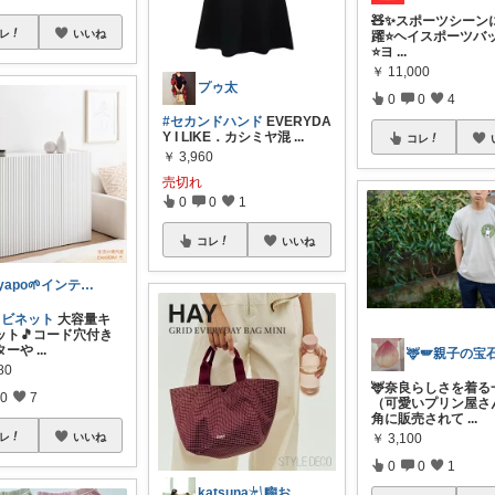
🧸✨スポーツシーン
レ
いいね
躍⭐️ヘイスポーツバ
⭐️ヨ
...
￥
11,000
プゥ太
0
0
4
#セカンドハンド
EVERYDA
Y I LIKE．カシミヤ混
...
コレ
￥
3,960
売切れ
0
0
1
コレ
いいね
ayapo🌱インテリア&雑貨
ャビネット
大容量キ
ット🎵コード穴付き
ターや
...
80
🦌奈良らしさを着る
0
7
（可愛いプリン屋さ
角に販売されて
...
￥
3,100
レ
いいね
0
0
1
katsuna𓍯🎼お返事遅れます🐢