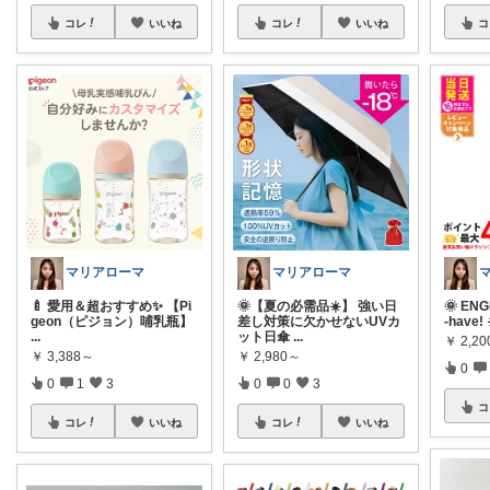
コレ
いいね
コレ
いいね
コ
マリアローマ
マリアローマ
🍼 愛用＆超おすすめ✨ 【Pi
🌞【夏の必需品☀️】 強い日
🌞 ENG
geon（ピジョン）哺乳瓶】
差し対策に欠かせないUVカ
-have! 
...
ット日傘
...
￥
2,20
￥
3,388～
￥
2,980～
0
0
1
3
0
0
3
コ
コレ
いいね
コレ
いいね