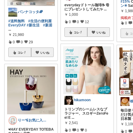
#15%
O
everydayドトール珈琲☕️ 母
ン✳️
Sa
にプレゼントしてみた✨️
...
￥
1,98
パンナコッタ🌈
￥
1,000
掲載終
#送料無料
#生活の便利屋
0
0
12
0
EveryDAY
#新生活
#新居
...
コレ
いいね
コ
￥
21,980
0
0
29
コレ
いいね
hikamoon
柚
トリンプのシームレスなブ
毎日使
ラジャー、スロギーZeroFe
だけ気
el E
...
日本製
りー🫧お気に入りのある暮らし🧺
￥
2,541
￥
1,1
♥HAY EVERYDAY TOTEBA
0
0
0
0