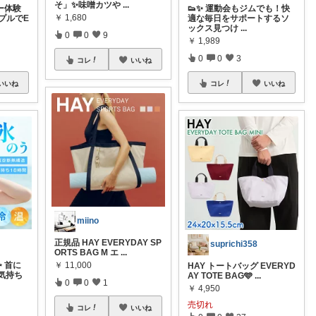
そ」✨味噌カツや
...
ー体験
👟✨ 運動会もジムでも！快
￥
1,680
プルでE
適な毎日をサポートするソ
ックス見つけ
...
0
0
9
￥
1,989
0
0
3
コレ
いいね
いいね
コレ
いいね
miino
正規品 HAY EVERYDAY SP
suprichi358
ORTS BAG M エ
...
￥
11,000
 首に
HAY トートバッグ EVERYD
気持ち
AY TOTE BAG🩵
...
0
0
1
￥
4,950
売切れ
コレ
いいね