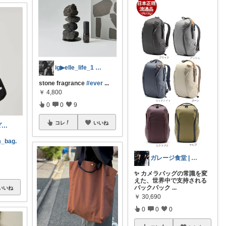
ig▶elle_life_1 エル
stone fragrance
#ever
...
￥
4,800
0
0
9
コレ
いいね
K.lemon🍋モダン+家事楽+🐶
em_bag.
ガレージ食堂 | 開業準備中
✨ カメラバッグの常識を変
えた、世界中で支持される
バックパック
...
いいね
￥
30,690
0
0
0