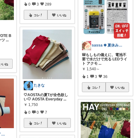
0
3
289
コレ
いいね
OTE B
ーツ
...
sassa ✾ 夏休み多忙🐢🙇
🎒もしもの備えに、電池不
要で水だけで光る LEDライ
ト アクモ
...
いいね
￥
1,540～
1
3
36
たきな
コレ
いいね
🤍AOSTAの夏Tが全色欲し
い🤍 AOSTA Everyday
...
￥
1,750
0
0
7
コレ
いいね
なかち🧸夏アイテム＆便利グッズ✨