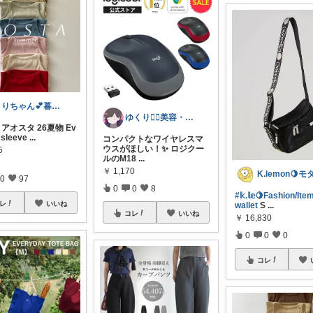
うりちゃん💕暮らし🏡キッズ👶ママ
ゆくり🐕‍🦺美容・便利雑貨🤍
A アオスタ 26夏物 Ev
 sleeve
...
コンパクトなワイヤレスマ
ウスがほしい！✨ ロジクー
5
ルのM18
...
￥
1,170
0
97
0
0
8
#𝕜.𝕝𝕖🍋Fashion/It
レ
いいね
wallet
S
...
コレ
いいね
￥
16,830
0
0
0
コレ