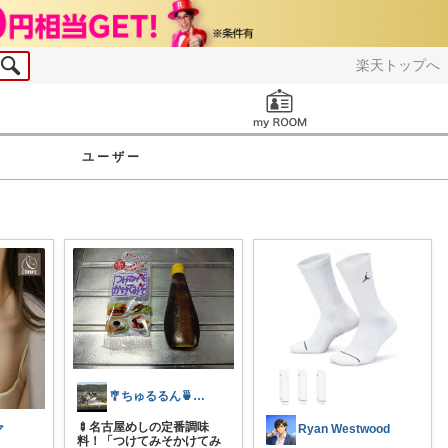
楽天トップへ
お知らせ
ユーザー
🎐ちゅるるん🍵暮らしを豊かに🌻
🍢名古屋めしの定番調味
マ
Ryan Westwood
料！「つけてみそかけてみ