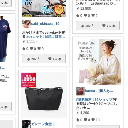
いいね
ンあり！ LeSportsac D
...
￥
12,800
0
0
2
saki_okinawa_10
コレ
いいね
おかげさまでeveryday不審
者
#uvカット
#日焼け対策
...
￥
1,111～
0
0
0
コレ
いいね
🦌🪽親子の宝石 〜天使と妖精の贈りも
）**は、
神話、
kanoa ご購入ありがとうございます
#送料無料
#39ショップ
寝
る時はガーゼパジャマにし
いいね
たい★
...
￥
4,290
0
0
13
ガレージ食堂 | 開業準備中