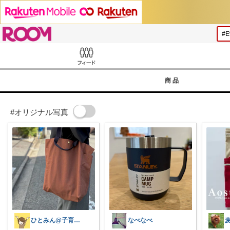
ROOM
Feed
商品
#オリジナル写真
ひとみん@子育てと可愛いもの好き⚮̈
なべなべ