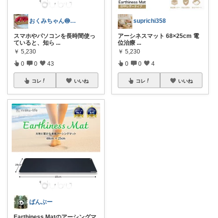
おくみちゃん🍥朝コレ界隈
suprichi358
スマホやパソコンを長時間使っ
アーシネスマット 68×25cm 電
ていると、知ら
...
位治療
...
￥
5,230
￥
5,230
0
0
43
0
0
4
コレ
いいね
コレ
いいね
ばんぶー
Earthiness Matのアーシングマ