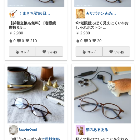
くまきち🐻‍❄️6日購入感謝🌻
★サボテン★⁂主婦がほしいものを紹介⁂
【試着交換も無料】 [老眼鏡
👓老眼鏡っぽく見えにくい✨お
度数 0.5
...
しゃれボストン
...
￥
2,980
￥
2,980
0
0
210
0
0
20
コレ
いいね
コレ
いいね
𝒌𝒂𝒐𝒓𝒊𝒏✧𝗌𝖾𝗅
猫のあるある
.☽༊˚ 🏷クーポン有|
#送料無料
軽くて掛けていることを忘れる