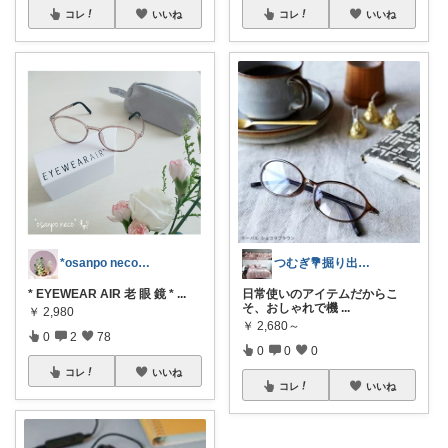
コレ
いいね
コレ
いいね
*osanpo neco梨* お休み中
つむぎ💐掘り出し物探索中📿
* EYEWEAR AIR 老 眼 鏡 *
...
日常使いのアイテムだからこ
そ、おしゃれで機
...
￥
2,980
￥
2,680～
0
2
78
0
0
0
コレ
いいね
コレ
いいね