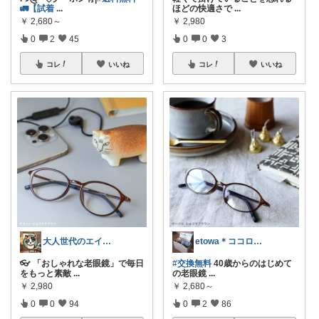
🚛【試着
...
ほどの快適さで
...
￥
2,680～
￥
2,980
0
2
45
0
0
3
コレ
いいね
コレ
いいね
大人世代のエイジングケアROOM
etowa＊ココロとカラダに優しい暮らし
👓 「おしゃれな老眼鏡」で毎日
#交換無料
40歳からのはじめて
をもっと素敵
...
の老眼鏡
...
￥
2,980
￥
2,680～
0
0
94
0
2
86