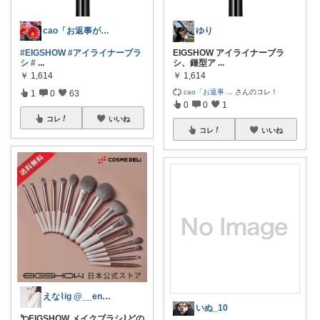
cao「お返事が出来ずごめんなさい」
ゆり
#EIGSHOW
#アイライナーブラ
EIGSHOW アイライナーブラ
シ
#
...
シ、鎌型ア
...
￥
1,614
￥
1,614
cao「お返事
...
さんのコレ！
1
0
63
0
0
1
コレ
いいね
コレ
いいね
えな⌇ig @__ena_ot_
いぬ_10
𐂴EIGSHOW メイクブラシ⌇どの