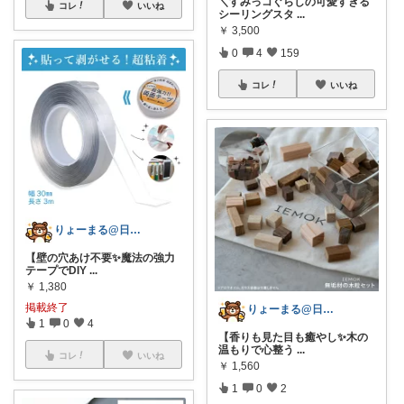
＼すみっコぐらしの可愛すぎる
コレ
いいね
シーリングスタ
...
￥
3,500
0
4
159
コレ
いいね
りょーまる@日用品×ファッション
【壁の穴あけ不要✨魔法の強力
テープでDIY
...
￥
1,380
掲載終了
りょーまる@日用品×ファッション
1
0
4
【香りも見た目も癒やし✨木の
温もりで心整う
...
コレ
いいね
￥
1,560
1
0
2