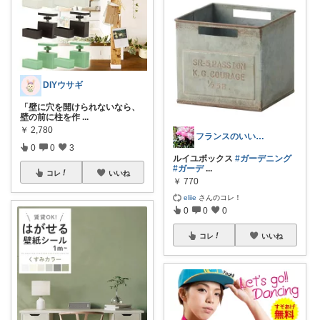
DIYウサギ
「壁に穴を開けられないなら、
壁の前に柱を作
...
￥
2,780
フランスのいいモノ 🩷 緑のくらし
0
0
3
ルイユボックス
#ガーデニング
#ガーデ
...
コレ
いいね
￥
770
eliie
さんのコレ！
0
0
0
コレ
いいね