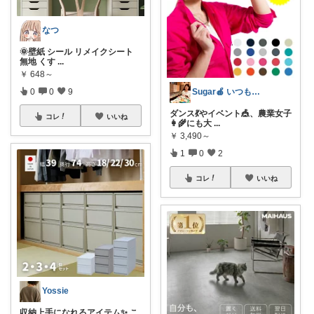
なつ
🌞壁紙 シール リメイクシート
無地 くす
...
￥
648～
0
0
9
Sugar🍎 いつもの毎日を気分良く♡
ダンス💃やイベント🎪、農業女子
コレ
いいね
👩‍🌾にも大
...
￥
3,490～
1
0
2
コレ
いいね
Yossie
収納上手になれるアイテム✨ こ