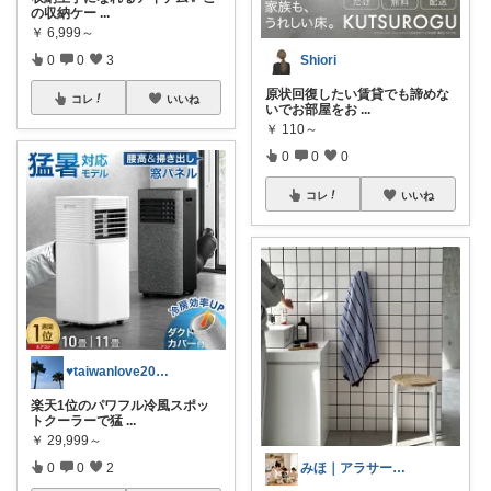
の収納ケー
...
￥
6,999～
0
0
3
Shiori
原状回復したい賃貸でも諦めな
コレ
いいね
いでお部屋をお
...
￥
110～
0
0
0
コレ
いいね
♥taiwanlove2026♥
楽天1位のパワフル冷風スポッ
トクーラーで猛
...
￥
29,999～
0
0
2
みほ｜アラサー主婦｜共働き｜2児育児中