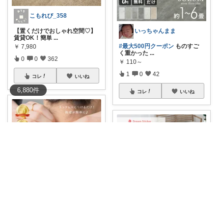
こもれび_358
【置くだけでおしゃれ空間♡】
いっちゃんまま
賃貸OK！簡単
...
#最大500円クーポン
ものすご
￥
7,980
く重かった
...
0
0
362
￥
110～
1
0
42
コレ
いいね
6,880
件
コレ
いいね
hiro
💍✨ 存在感抜群のネックレスパ
♡𝓨𝓾𝓲𝓱𝓲𝓶𝓮♡