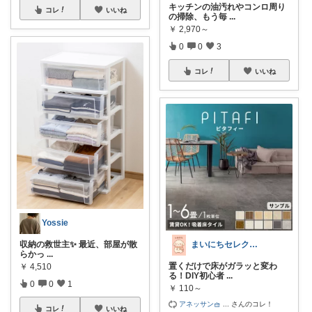
キッチンの油汚れやコンロ周り
コレ
いいね
の掃除、もう毎
...
￥
2,970～
0
0
3
コレ
いいね
Yossie
収納の救世主✨ 最近、部屋が散
まいにちセレクトdays
らかっ
...
置くだけで床がガラッと変わ
￥
4,510
る！DIY初心者
...
0
0
1
￥
110～
アネッサン🧺
...
さんのコレ！
コレ
いいね