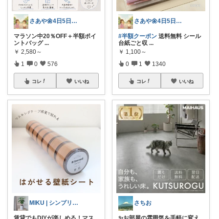
さあや🌼4日5日有難うございます
さあや🌼4日5日有難うございます
マラソン中20％OFF＋半額ポイ
#半額クーポン
送料無料 シール
ントバッグ
...
台紙ごと収
...
￥
2,580～
￥
1,100～
1
0
576
0
1
1340
コレ
いいね
コレ
いいね
MIKU | シンプリスト主婦
さちお
賃貸でもDIYが楽しめる！マス
✨お部屋の雰囲気を手軽に変え