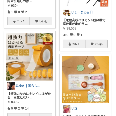
内や引越しの救
...
￥
930～
1
0
2
りょーまる@日用品×ファッション
【電動高枝バリカン&粉砕機で
コレ
いいね
庭仕事が劇的ラ
...
￥
38,568
0
0
1
コレ
いいね
みゆき｜暮らしのおすすめ
【超強力なのにキレイにはがせ
る！目立たない
...
￥
830～
0
2
14
リコ