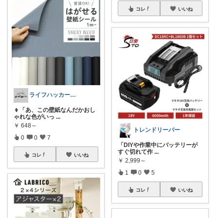
コレ
いいね
ライフハッカー🍀Beetle
👦「あ、この壁紙なんだかおし
ゃれな色がいっ
...
￥
648～
トレンドリーバー
0
0
7
「DIYや作業中にバッテリーが
すぐ切れて作
...
コレ
いいね
￥
2,999～
1
0
5
コレ
いいね