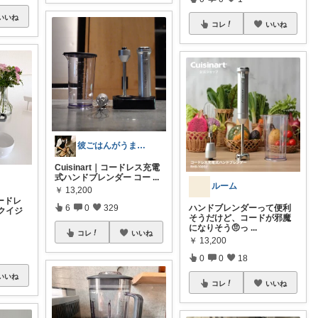
いいね
コレ
いいね
彼ごはんがうますぎる｜yumagohan
Cuisinart｜コードレス充電
式ハンドブレンダー コー
...
ルーム
￥
13,200
ードレ
ハンドブレンダーって便利
6
0
329
クイジ
そうだけど、コードが邪魔
になりそう🤨っ
...
コレ
いいね
￥
13,200
0
0
18
いいね
コレ
いいね