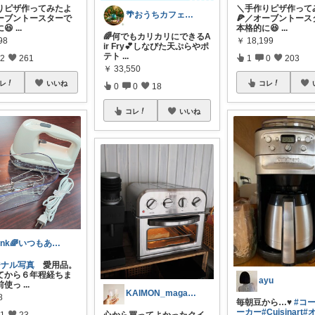
りピザ作ってみたよ
＼手作りピザ作って
🌴おうちカフェ・魅せる家電と雑貨
オーブントースターで
🍕／オーブントース
に😆
...
本格的に😆
...
🌈何でもカリカリにできるA
98
￥
18,199
ir Fry💕しなびた天ぷらやポ
テト
...
2
261
1
0
203
￥
33,550
レ
いいね
コレ
0
0
18
コレ
いいね
Link🌈いつもありがとうございます✨
ジナル写真
愛用品。
てから６年程経ちま
ayu
前使っ
...
KAIMON_magazine (IG
8
毎朝豆から…♥
#コ
ーカー
#Cuisinart
#
1
23