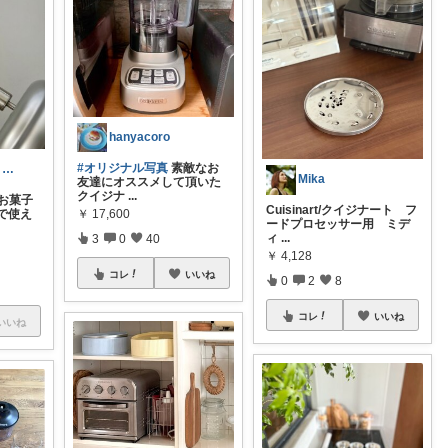
hanyacoro
#オリジナル写真
素敵なお
ごまたまご 7月Thank you◡̈*
Mika
友達にオススメして頂いた
クイジナ
...
 お菓子
Cuisinart/クイジナート フ
で使え
￥
17,600
ードプロセッサー用 ミデ
ィ
...
3
0
40
￥
4,128
コレ
いいね
0
2
8
コレ
いいね
いいね