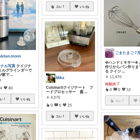
コレ
いいね
ukitan.moon
𖧷ハンドミキサー𖧷
ジナル写真
クイジナ
作りからパン作りま
ミルグラインダーで
る クイジ
...
が家で
...
￥
11,470
Mika
0
掲載終了
Cuisinart/クイジナート フ
4
80
0
0
52
ードプロセッサー 蓋
...
￥
4,070
レ
いいね
コレ
0
0
25
コレ
いいね