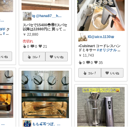
ig @hana87__home
miko ⚘⠜ 152cm 無添加𓂃٭
スパセで15400😳🉐‼️スパセ
以降は22880円に 買って
...
FF
ク
*｡
#
...
￥
22,880
IG@aico.1130🥨
売切れ
▪︎Cuisinart コードレスハン
0
0
21
ドミキサー
#オリジナル
...
￥
11,743
いいね
コレ
いいね
0
0
35
コレ
いいね
もも🍒耳つぼ、かぐれ5/15どなた🥹
もも🍒耳つぼ、かぐれ5/15どなた🥹