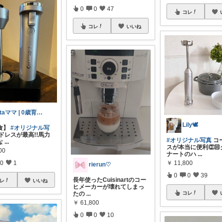
0
0
47
コレ
コレ
いいね
Utaママ | 0歳育児の神アイテム
Lily🕊️
食】
#オリジナル写
ドレスが最高!!馬力
#オリジナル写真
コ
な
...
スが本当に便利👏
00
ナートのハ
...
￥
11,800
0
1
rierun♡
0
0
39
長年使ったCuisinartのコー
レ
いいね
ヒメーカーが壊れてしまっ
コレ
たの
...
￥
61,800
0
0
10