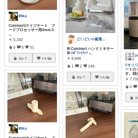
Mika
Cuisinart/クイジナート フ
ードプロセッサー用4mmス
...
どいどい✨️厳選アイテムだけ紹介
￥
5,100
0
0
51
ꕤ Cuisinart ハンドミキサー
ꕤ
#ﾎﾟｲﾝﾄｱｯﾌ
...
y
￥
8,998
コレ
いいね
#オリ
1
2
146
ートの
す。我
コレ
いいね
￥
7,70
0
コ
Mika
Cuisinart/クイジナート ド