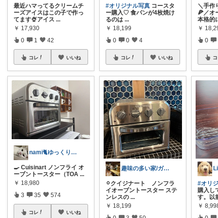
最近ハマってるクリームチ
#オリジナル写真
コースタ
＼手作
ーズアイスはこの子で作っ
ー購入♡ 食パンが4枚焼け
🍕／
てます🍨アイス
...
るのは
...
本格的
￥
17,930
￥
18,199
￥
18,2
0
1
42
0
0
4
0
コレ
いいね
コレ
いいね
コ
nami🐈ゆっくりやります🐢
🍳 Cuisinart ノンフライ オ
趣味の多い家/ガレージハウス
ーブントースター（TOA
...
￥
18,980
⚪︎クイジナート ノンフラ
#オリ
イオーブントースター ステ
購入し
3
35
574
ンレスの
...
す。以
￥
18,199
￥
8,99
コレ
いいね
0
3
50
0