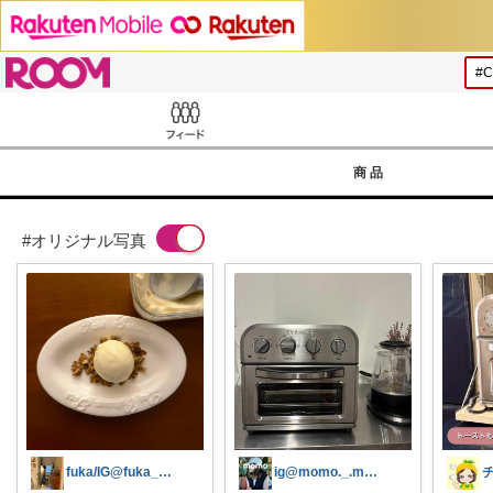
ROOM
Feed
商品
#オリジナル写真
fuka/IG@fuka__fika__
ig@momo._.mamdays