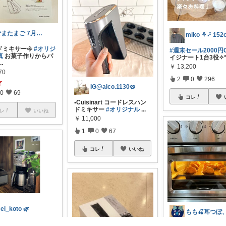
ごまたまご 7月Thank you◡̈*
ドミキサー𖧷
#オリジ
#週末セール2000円O
真
お菓子作りからパ
イジナート1台3役✧
...
￥
13,200
70
2
0
296
了
IG@aico.1130🥨
0
69
コレ
▪︎Cuisinart コードレスハン
ドミキサー
#オリジナル
...
レ
いいね
￥
11,000
1
0
67
コレ
いいね
ei_koto 🌿
] cuisinart 12-cup a