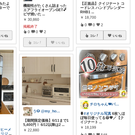
みたよ
【正規品】クイジナート コ
機能性がたくさん詰まった
ターで
ードレス ハンドブレンダー
エアフライオーブンGET💕
RHB1
...
ピザ焼いた
...
￥
18,700
￥
30,860
0
0
2
掲載終了
0
0
2
いいね
コレ
いいね
コレ
いいね
チロちゃん🍽️パイナップルキッチン
う🐶 @my_home_u
🍍
#オリジナル写真
6枚＼ほ
ぼ毎日使ってる😆💖／【ク
【期間限定価格】6/11まで1
イジナート
...
5,400円！ 6/12以降は2
...
￥
18,199
ーヒーメ
￥
22,880
オリジ
...
0
0
548