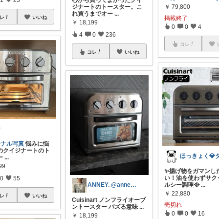
心から買ってよかったクイ
￥
79,800
ジナートのトースター。こ
れ買うまでオー
...
レ
いいね
掲載終了
￥
18,199
0
0
4
4
0
236
コレ
コレ
いいね

ジナル写真
悩みに悩
のクイジナートのト
ー
...
99
✨揚げ物をガマンし
い！油を使わずサク
0
55
ルシー調理🥘
...
ANNEY. @anneii.____
￥
22,880
レ
いいね
Cuisinart ノンフライオーブ
売切れ
ントースター バズる意味
...
0
0
16
￥
18,199