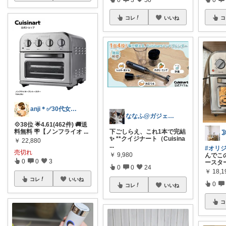
コレ
いいね
コ
anji＊✅30代女性売上ランキング🏆
ななふ@ガジェためROOM
💠38位 🌟4.61(462件) 🚚送
料無料 🪧【ノンフライオ
...
下ごしらえ、これ1本で完結

✨ **クイジナート（Cuisina
￥
22,880
...
#オリ
売切れ
￥
9,980
んでこ
0
0
3
ースタ
0
0
24
￥
18,1
コレ
いいね
0
コレ
いいね
コ