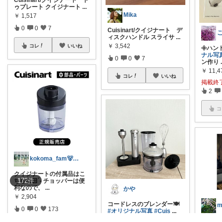
ゥプレート クイジナート
...
Mika
￥
1,517
0
0
7
Cuisinart/クイジナート デ
ィスクハンドル スライサ
...
￥
3,542
コレ
いいね
𖧷ハン
ナル写
0
0
7
ン作り
￥
11,4
コレ
いいね
掲載終
2
コ
kokoma_fam🐻2歳娘看護師ママ
クイジナートの付属品はこ
172
件
ちら🤲🏻´- チョッパーは便
利なので、
...
かや
￥
2,904
コードレスのブレンダー🍽️
m
0
0
173
#オリジナル写真
#Cuis
...
￥
18,700
[coffee