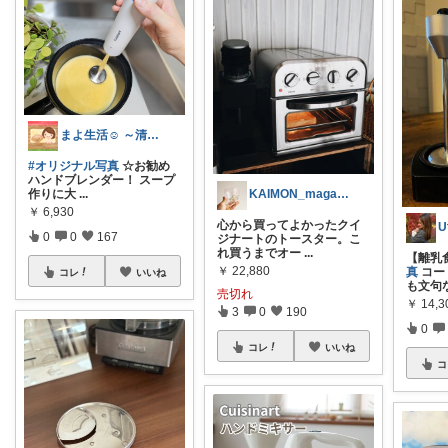
まよ生活☺︎‬ ～清く楽して美しく～
#オリジナル写真
☆お勧め
ハンドブレンダー！ スープ
作りに大
...
KAIMON_magazine (IG
￥
6,930
心から買ってよかったクイ
0
0
167
ジナートのトースター。こ
れ買うまでオー
...
【離乳
￥
22,880
真
コー
コレ
いいね
も文句
売切れ
￥
14,3
3
0
190
0
コレ
いいね
コ