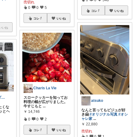
売切れ
0
0
5
コレ
いいね
コレ
いいね
いいね
Charis La Vie
ほっきょく💎ダイヤモンド会員💎
スロークッカーを知ってお
atsuko
料理の幅が広がりました。
牛すじもと
...
たくな
なんと言ってもビジュが好
ッとヘ
￥
14,746
き🤗
#オリジナル写真
#オシ
ャレ家
...
0
0
2
￥
22,880
コレ
いいね
売切れ
0
0
1