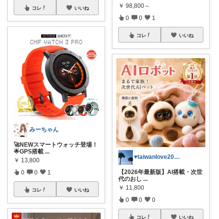
￥
98,800～
コレ
いいね
0
0
1
コレ
いいね
みーちゃん
🚀NEWスマートウォッチ登場！
🌟GPS搭載
...
♥taiwanlove2026♥
￥
13,800
【2026年最新版】AI搭載・次世
0
0
1
代のおし
...
￥
11,800
コレ
いいね
0
0
0
コレ
いいね