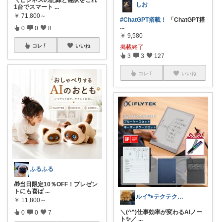
しお
1台でスマート
...
￥
71,800～
#ChatGPT搭載！
「ChatGPT搭
...
0
0
8
￥
9,580
コレ
いいね
掲載終了
3
3
127
コレ
いいね
ふるふる
🎁当日限定10％OFF！プレゼン
トにも喜ば
...
ルイ🐾テクテク紹介隊
￥
11,800～
＼(^^)仕事効率が変わるAIノー
0
0
7
ト✨／
...