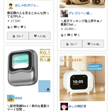
おしゃれガジェット好きHide
最近隣の人を見るとみんな持っ
グレゴリー／経由購入感謝です💕
てる⁉️PLA
...
￥
27,500
＼楽天ランキング急上昇中🔥／
最新Chat
...
0
0
6
￥
10,980～
0
0
3
コレ
いいね
コレ
いいね
ISSO
＼販売実績No.1！車内を最新ス
みぃの時計⌚
マート空間
...