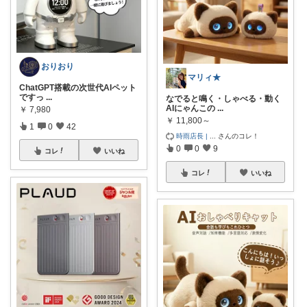
おりおり
マリィ★
ChatGPT搭載の次世代AIペット
ですっ
...
なでると鳴く・しゃべる・動く
AIにゃんこの
...
￥
7,980
￥
11,800～
1
0
42
時雨店長 |
...
さんのコレ！
0
0
9
コレ
いいね
コレ
いいね