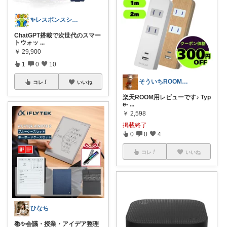
✨レスポンスショップ21✨
ChatGPT搭載で次世代のスマー
トウォッ
...
￥
29,900
1
0
10
そういちROOM🎉毎日を楽しく😊
コレ
いいね
楽天ROOM用レビューです♪ Typ
e-
...
￥
2,598
掲載終了
0
0
4
コレ
いいね
ひなち
📚✨会議・授業・アイデア整理