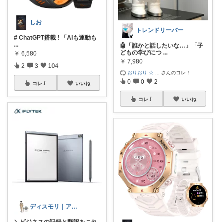
しお
トレンドリーバー
# ChatGPT搭載 ! 「AIも運動も
...
🤖「誰かと話したいな…」「子
どもの学びにつ
...
￥
6,580
￥
7,980
2
3
104
おりおり ☆
...
さんのコレ！
0
0
2
コレ
いいね
コレ
いいね
ディスモリ｜アラサー男の良い物紹介🕺
＼ビジネスの記録と翻訳をこれ