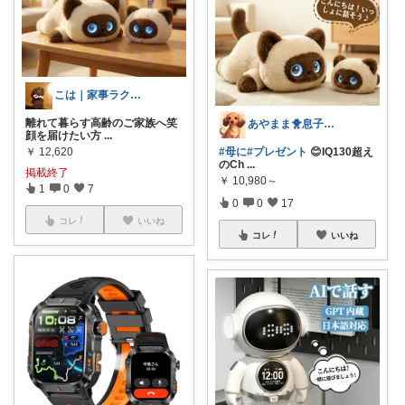
こは｜家事ラクと暮らしの趣味↗️楽天市場
離れて暮らす高齢のご家族へ笑
あやまま🐥息子がインフルエンザA型😨
顔を届けたい方
...
￥
12,620
#母に
#プレゼント
😊IQ130超え
のCh
...
掲載終了
￥
10,980～
1
0
7
0
0
17
コレ
いいね
コレ
いいね