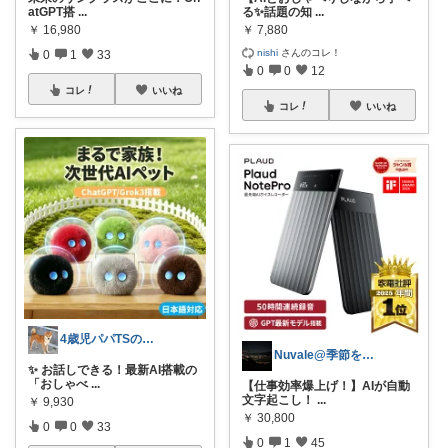
atGPT搭
...
る✨話題の知
...
￥
16,980
￥
7,880
nishi
さんのコレ！
0
1
33
0
0
12
コレ
いいね
コレ
いいね
4歳児パパTSの育児おたすけROOM🎁
Nuvale@季節を楽しむ
✨ お話しできる！最新AI搭載の
「おしゃべ
...
【仕事効率爆上げ！】AIが自動
文字起こし！
...
￥
9,930
￥
30,800
0
0
33
0
1
45