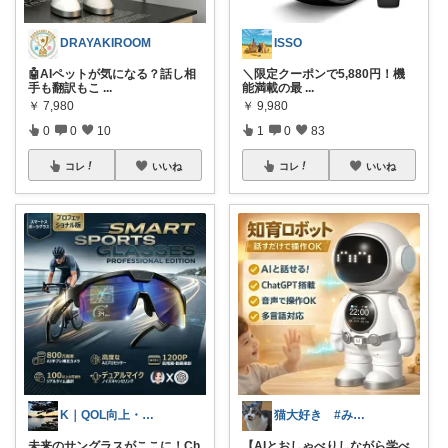
DRAYAKIROOM
ISSO
🤖AIペットが気になる？話し相
＼限定クーポンで5,880円！機
手も翻訳もこ
...
能満載の最
...
￥
7,980
￥
9,980
0
0
10
1
0
83
コレ
いいね
コレ
いいね
K｜QOL向上・良品選定室
猫大好き #みなさんのお気持ちに感謝
未来のサングラスがここに！Ch
【AIとおしゃべりしながら学べ