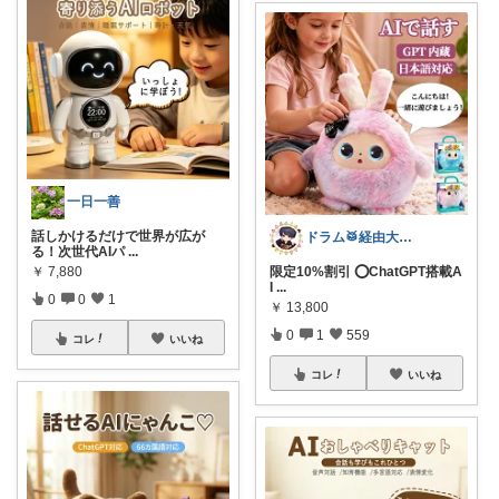
一日一善
話しかけるだけで世界が広が
ドラム🥁経由大感謝🉐
る！次世代AIパ
...
￥
7,880
限定10%割引 ⭕️ChatGPT搭載A
I
...
0
0
1
￥
13,800
0
1
559
コレ
いいね
コレ
いいね