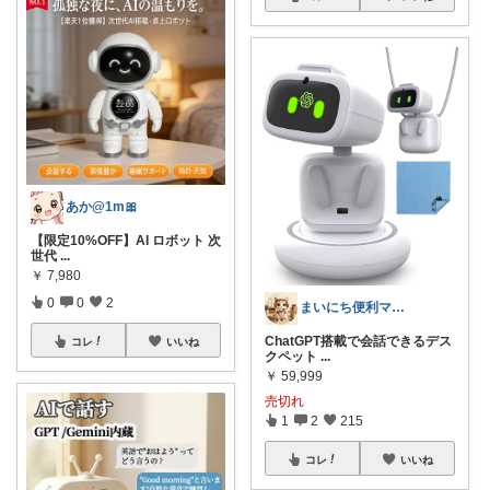
あか@1m🎀
【限定10%OFF】AI ロボット 次
世代
...
￥
7,980
0
0
2
まいにち便利マーケット
ChatGPT搭載で会話できるデス
コレ
いいね
クペット
...
￥
59,999
売切れ
1
2
215
コレ
いいね