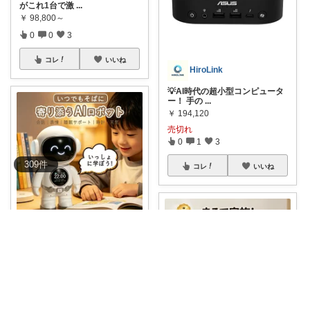
がこれ1台で激
...
￥
98,800～
0
0
3
コレ
いいね
HiroLink
💡AI時代の超小型コンピュータ
ー！ 手の
...
￥
194,120
売切れ
0
1
3
309
件
コレ
いいね
ptptmama
＼楽天ランキング人気急上昇中
／AIペット
...
￥
7,980
0
0
6