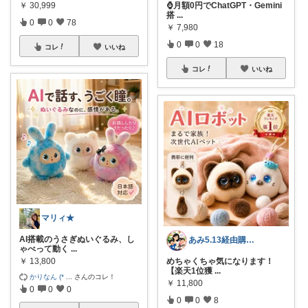
￥
30,999
⌚月額0円でChatGPT・Gemini
搭
...
0
0
78
￥
7,980
0
0
18
コレ
いいね
コレ
いいね
マリィ★
AI搭載のうさぎぬいぐるみ、し
あみ5.13経由購入ありがとうございます
ゃべって動く
...
￥
13,800
めちゃくちゃ気になります！
【楽天1位獲
...
かりなん (*
...
さんのコレ！
￥
11,800
0
0
0
0
0
8