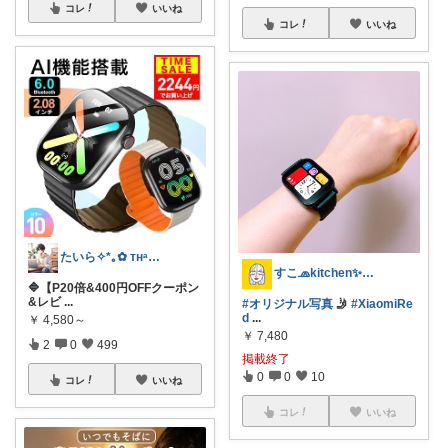
コレ
いいね
コレ
いいね
たいら✧*｡✿ ᴛʜᵃⁿᵏ ʸᵒᵘ✧˖°
すこ🧢kitchen✨interior
🔷【P20倍&400円OFFクーポン
&レビ
...
#オリジナル写真
🤳
#XiaomiRe
d
...
￥
4,580～
￥
7,480
2
0
499
掲載終了
0
0
10
コレ
いいね
コレ
いいね