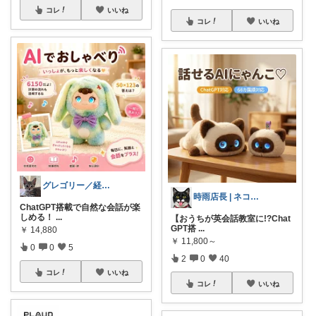
コレ
いいね
コレ
いいね
グレゴリー／経由購入感謝です💕
時雨店長 | ネコのいる暮らし
ChatGPT搭載で自然な会話が楽
しめる！
...
【おうちが英会話教室に!?Chat
GPT搭
...
￥
14,880
￥
11,800～
0
0
5
2
0
40
コレ
いいね
コレ
いいね