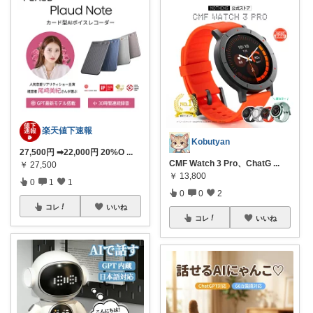
楽天値下速報
Kobutyan
27,500円 ➡22,000円 20%O
...
CMF Watch 3 Pro、ChatG
...
￥
27,500
￥
13,800
0
1
1
0
0
2
コレ
いいね
コレ
いいね