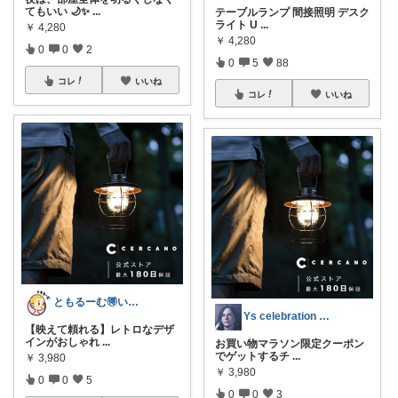
てもいい 🌙✨
...
テーブルランプ 間接照明 デスク
ライト U
...
￥
4,280
￥
4,280
0
0
2
0
5
88
コレ
いいね
コレ
いいね
ともるーむ🉐いいものみっけ‼️
Ys celebration day
【映えて頼れる】レトロなデザ
インがおしゃれ
...
お買い物マラソン限定クーポン
でゲットするチ
...
￥
3,980
￥
3,980
0
0
5
0
0
3