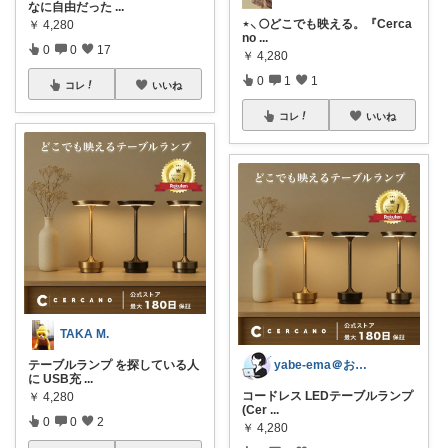
なに自由だった
...
⋆⸜ 🌕どこでも映える。『Cerca
￥
4,280
no
...
0
0
17
￥
4,280
0
1
1
コレ
いいね
コレ
いいね
TAKA M.
yabe-ema＠おうち快適ガジェット
テーブルランプ を探している人
に USB充
...
コードレス LEDテーブルランプ
￥
4,280
(Cer
...
0
0
2
￥
4,280