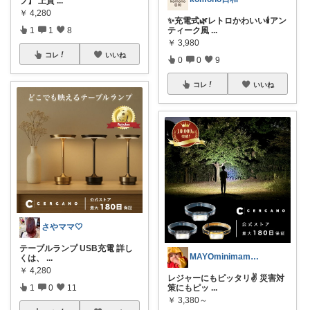
プ】 上質
...
￥
4,280
✨充電式🌿レトロかわいい🕯️アン
1
1
8
ティーク風
...
￥
3,980
コレ
いいね
0
0
9
コレ
いいね
さやママ🤍
テーブルランプ USB充電 詳し
MAYOminimamu 御購入感謝✨️
くは、
...
￥
4,280
レジャーにもピッタリ✌️ 災害対
1
0
11
策にもピッ
...
￥
3,380～