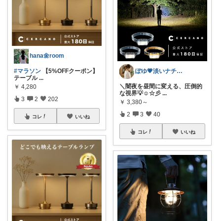
hana🌼room
ぽゆ💗淡いナチュラルな空間づくり
#マラソン
【5%OFFクーポン】
テーブル
...
＼闇夜を昼間に変える、圧倒的
￥
4,280
な視界💡☺☆彡
...
3
2
202
￥
3,380～
2
3
40
コレ
いいね
コレ
いいね