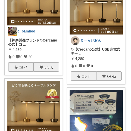
c_bamboo
まーらいおん
【神奈川発ブランド✨Cercano
公式】コ
...
✨【Cercano公式】USB充電式
￥
4,280
テー
...
0
0
20
￥
4,280
0
0
0
コレ
いいね
コレ
いいね