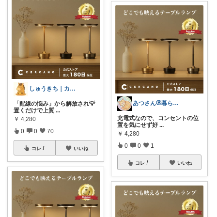
しゅうきち｜カフェ☕と暮らし🍀
あつさん🏵️暮らしを楽しんで彩る✨
「配線の悩み」から解放され💡
置くだけで上質
...
充電式なので、コンセントの位
￥
4,280
置を気にせず好
...
0
0
70
￥
4,280
0
0
1
コレ
いいね
コレ
いいね