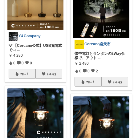
Y&Company
Cercano楽天市場店
💡 【Cercano公式】USB充電式
でコ
...
懐中電灯とランタンの2Way仕
￥
4,280
様で、アウト
...
0
0
0
￥
2,480
0
0
2
コレ
いいね
コレ
いいね