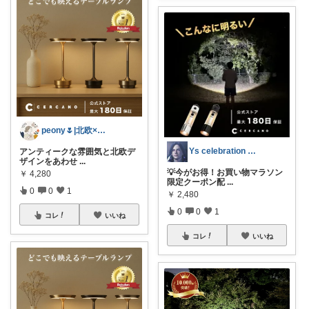
peony🌷|北欧×便利アイテム
Ys celebration day
アンティークな雰囲気と北欧デ
ザインをあわせ
...
💡今がお得！お買い物マラソン
￥
4,280
限定クーポン配
...
0
0
1
￥
2,480
0
0
1
コレ
いいね
コレ
いいね