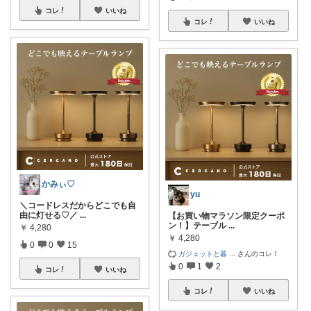
コレ
いいね
コレ
いいね
かみぃ♡
yu
＼コードレスだからどこでも自
由に灯せる♡／
...
【お買い物マラソン限定クーポ
ン！】テーブル
...
￥
4,280
￥
4,280
0
0
15
ガジェットと暮
...
さんのコレ！
0
1
2
コレ
いいね
コレ
いいね