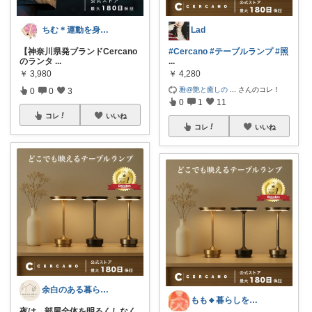
Lad
ちむ＊運動を身近に、ハッピーに＊
#Cercano
#テーブルランプ
#照
【神奈川県発ブランドCercano
...
のランタ
...
￥
4,280
￥
3,980
雅@艶と癒しの
...
さんのコレ！
0
0
3
0
1
11
コレ
いいね
コレ
いいね
余白のある暮らし｜住まいのプロが選ぶもの
もも🔸暮らしを充実させるものたち🔸
夜は、部屋全体を明るくしなく