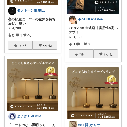
モノトーン部屋|器用貧乏
🍎ZAKKAЯ R👀M 経由購入感謝
夜の部屋に、バーの空気を持ち
込む。 細い
...
𝗖𝗲𝗿𝗰𝗮𝗻𝗼 公式店【実用性×高い
￥
4,280
デザイ
...
0
4
46
￥
3,980
0
0
3
コレ
いいね
コレ
いいね
よよぎ💊ROOM
mai ┊乳がんサバイバー × 癒し
「コードのない照明って、こん