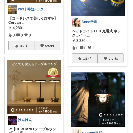
kiki｜時短×ラク家事｜暮らしの格上げ
【コードレスで美しく灯す✨】
Anne🌸🌸
Cercan
...
￥
4,280
ヘッドライト LED 充電式 ネッ
クライト
...
0
0
0
￥
3,380～
コレ
いいね
0
0
2
コレ
いいね
けんけん
📍【CERCANO テーブルラン
komono日和