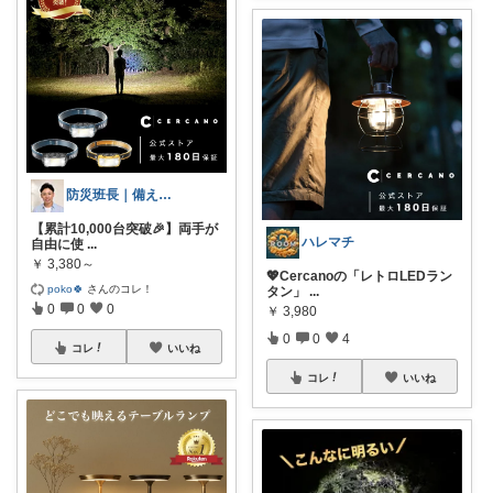
防災班長｜備えてよかった防災グッズ⛑
【累計10,000台突破🎉】両手が
ハレマチ
自由に使
...
￥
3,380～
💖Cercanoの「レトロLEDラン
poko🍀
さんのコレ！
タン」
...
0
0
0
￥
3,980
0
0
4
コレ
いいね
コレ
いいね