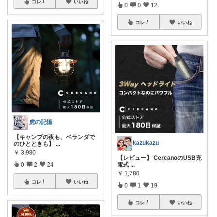
コレ
いいね
0
0
12
コレ
いいね
虎の記憶
【キャンプの夜も、ベランダで
kazukazu
のひとときも】
...
￥
3,980
【レビュー】 CercanoのUSB充
電式
...
0
2
24
￥
1,780
コレ
いいね
0
1
19
コレ
いいね