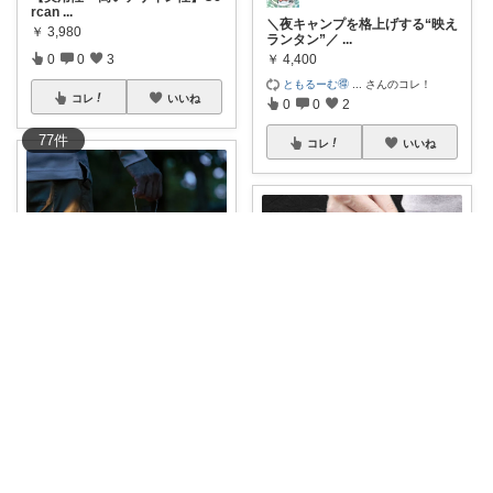
rcan
...
＼夜キャンプを格上げする“映え
￥
3,980
ランタン”／
...
0
0
3
￥
4,400
ともるーむ🉐
...
さんのコレ！
コレ
いいね
0
0
2
77
件
コレ
いいね
kenko_koala
＼夜キャンプを格上げする“映え
Cercano楽天市場店
ランタン”／
...
￥
3,980
わずか8cmのポケットサイズで
持ち運びに便
...
maneku❤
...
さんのコレ！
￥
1,780
0
0
2