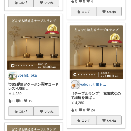
0
0
4
コレ
いいね
コレ
いいね
yoshi1_oka
yako ◡̈ ⌇ 旅も日常もおしゃれに
💘SS🌈限定クーポン🈶💖コード
レス×USB
...
［テーブルランプ］ 充電式なの
￥
4,280
で場所を選ば
...
0
0
19
￥
4,280
0
0
24
コレ
いいね
コレ
いいね