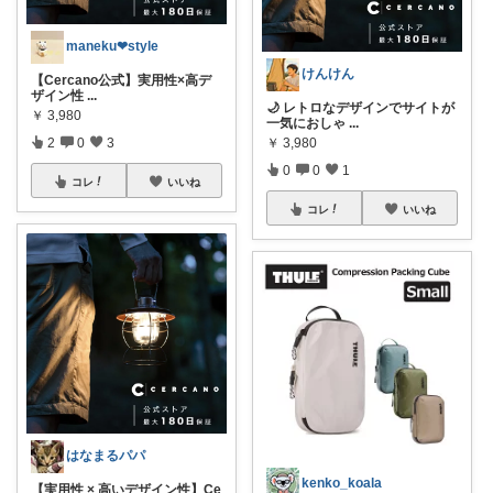
maneku❤︎style
けんけん
【Cercano公式】実用性×高デ
ザイン性
...
🌙 レトロなデザインでサイトが
￥
3,980
一気におしゃ
...
2
0
3
￥
3,980
0
0
1
コレ
いいね
コレ
いいね
はなまるパパ
kenko_koala
【実用性 × 高いデザイン性】Ce