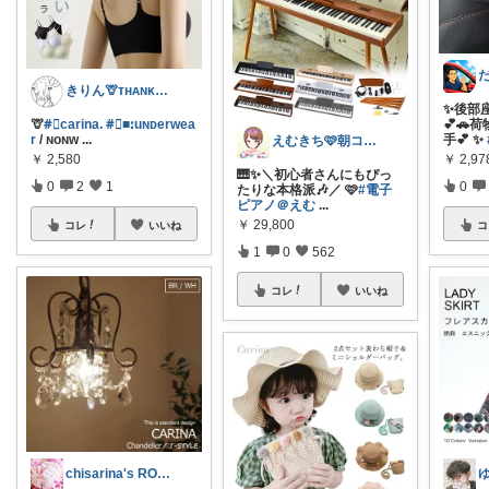
きりん🦒ᴛʜᴀɴᴋs ᴀʟᴡᴀʏs.
✨後部
🦒
#⃞carinaᱹ
#⃞■ꓽuɴᴅerwea
💕🚗
r
/ ɴᴏɴᴡ
...
手💕 ✨
えむきち🩷️朝コレ☀ピアノ調律師🎹
￥
2,580
￥
2,97
🎹✨＼初心者さんにもぴっ
0
2
1
0
たりな本格派🎶／ 🩷
#電子
ピアノ＠えむ
...
￥
29,800
コレ
いいね
コ
1
0
562
コレ
いいね
chisarina's ROOM