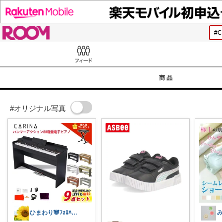
ROOM
Feed
商品
#オリジナル写真
ひまわり🐼ﾌｫﾛﾊﾞ100❤️感謝