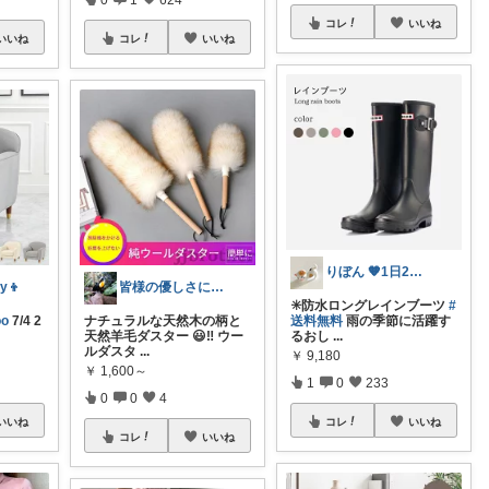
コレ
いいね
いいね
コレ
いいね
りぼん 🧡1日2日5日感謝です🫶
y👦
皆様の優しさに感謝です✨happyミルク
✳️防水ロングレインブーツ
#
oo
7/4 2
ナチュラルな天然木の柄と
送料無料
雨の季節に活躍す
天然羊毛ダスター 😃‼️ ウー
るおし
...
ルダスタ
...
￥
9,180
￥
1,600～
1
0
233
0
0
4
いいね
コレ
いいね
コレ
いいね