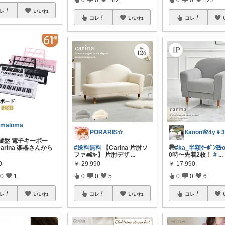
レ
いいね
コレ
いいね
コレ
omaloma
PORARIS☆
Кanon🌸4y👧3
1鍵盤 電子キーボー
arina 楽器さんから
#送料無料
【Carina 片肘ソ
🉐
#ka_半額ｸｰﾎﾟﾝ🧸
ファ🛋️✨️】 片肘デザ
...
0時〜先着2枚！
#
...
0
￥
29,990
￥
17,990
0
1
0
0
5
0
0
6
レ
いいね
コレ
いいね
コレ