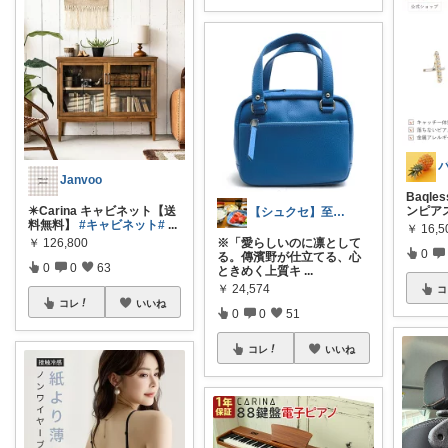
Janvoo
Baqles
✴️Carina キャビネット【送
ンピア
【シュクセ】至高のバッグコレクション🛍
料無料】
#キャビネット
#
...
￥
16,5
￥
126,800
※「愛らしいのに凛として
0
る。傳濱野が仕立てる、心
0
0
63
ときめく上質キ
...
￥
24,574
コ
コレ
いいね
0
0
51
コレ
いいね