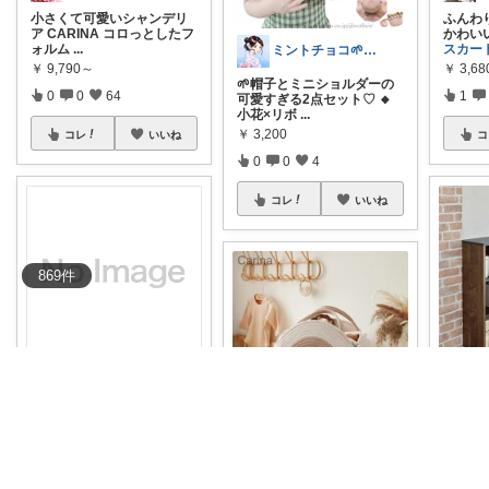
小さくて可愛いシャンデリ
ふんわ
ア CARINA コロっとしたフ
かわい
ォルム
...
スカー
ミントチョコ🌱いつもありがとう
￥
9,790～
￥
3,68
🌱帽子とミニショルダーの
0
0
64
1
可愛すぎる2点セット♡ 🔸
小花×リボ
...
￥
3,200
コレ
いいね
コ
0
0
4
コレ
いいね
869
件
USBパパ
とろみのある柔らかな着心
「お部
地が魅力のハイネックニッ
い！」
ト✨ リブ編
...
ィンテ
おくみー🍫女の子ママ⁎₊✧✧
￥
6,080
￥
56,0
おむつ替えが一気にラクに