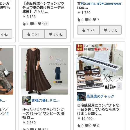
エレガ
【高級感漂うシフォンガウ
🦒
#⃞carinaᱹ
#⃞■ᱺɪnnerᴡear
波打ち
チョで夏の抜け感コーデ完
/ ᴋɴɪ
...
成🌺】 さらり
...
￥
1,780
￥
3,133
0
0
7
1
0
900
コレ
いいね
いいね
コレ
いいね
黒豆柴のチャック
𝖲𝖺𝗅𝗈𝗈🐒複数ｱﾚﾙｷﾞｰ
皆様の優しさに感謝です✨happyミルク
自宅練習用にコンパクトな
れ⋰⋰
ゆったり☺️✨マキシワンピ
一台を探しているなら見つ
パンツ
#
ース tシャツ ワンピース 長
けました🎹 c
...
袖 ロ
...
￥
16,400～
￥
2,680
0
0
0
0
1
624