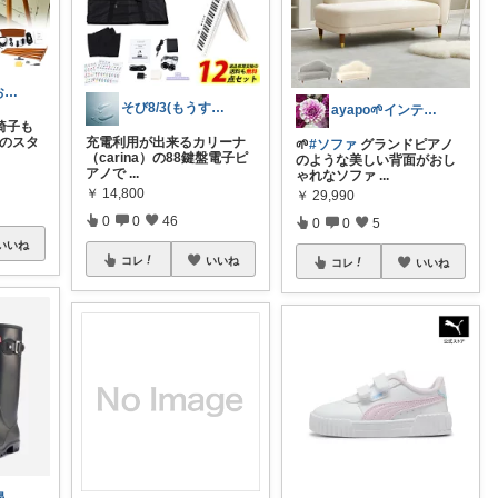
なながっつ🌿お得好き！コスパも大切💛
そび8/3(もうすぐ暑いマラソン開幕
ayapo🌱インテリア&雑貨
椅子も
盤のスタ
充電利用が出来るカリーナ
🌱
#ソファ
グランドピアノ
（carina）の88鍵盤電子ピ
のような美しい背面がおし
アノで
...
ゃれなソファ
...
￥
14,800
￥
29,990
0
0
46
0
0
5
いいね
コレ
いいね
コレ
いいね