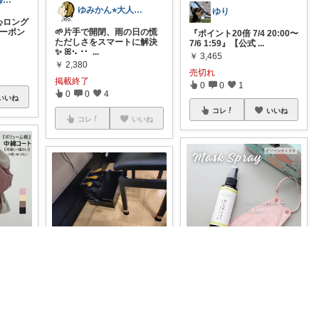
てっちん＠主婦ラクグッズ中心✨
ゆみかん⭐︎大人の暮らし研究室
ゆり
心ロング
クーポン
🌱片手で開閉、雨の日の慌
『ポイント20倍 7/4 20:00〜
ただしさをスマートに解決
7/6 1:59』【公式
...
✨ ꕤ⠢⠐⠂
...
￥
3,465
￥
2,380
売切れ
掲載終了
0
0
1
0
0
4
いいね
コレ
いいね
コレ
いいね
shin【家事育児頑張る人にオススメ♪】
らぁ＠レディースファッション
サファリ‎💐profileにてお礼
ピアノペダル付き踏台、写
*大き
真のようにはまります。 キ
目を惹
#オリジナル写真
Mask Spr
コキコ音はな
...
ay 【抗菌・消臭・ウイルス
￥
6,800
...