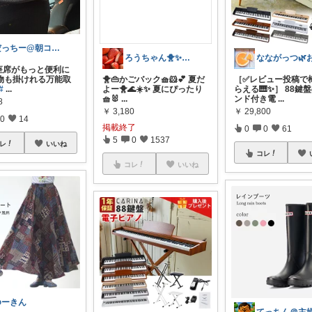
だっちー@朝コレ5時🚗カー用品探求家
ろうちゃん🐥✨フォロワー様から購入💖
座席がもっと便利に
荷物も掛けれる万能取
🐥👜かごバック🧺🐹💕 夏だ
［✅レビュー投稿で
#
...
よー🐥🌊☀️✨ 夏にぴったり
らえる🎹✨］ 88鍵
🧺🐰
...
ンド付き電
...
8
￥
3,180
￥
29,800
0
14
掲載終了
0
0
61
5
0
1537
レ
いいね
コレ
コレ
いいね
ゆーきん