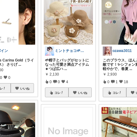
パイン
ミントチョコ🌱いつもありがとう
ozawa3011
s Carina Gold（ライ
🌱帽子とバッグがセットに
このブラウス、ほん
ス） さりげ
...
なった可愛さ満点アイテム
敵です！✨シフォン
🔸つば広ハ
...
軽やかで、春夏
...
00
￥
2,130
￥
2,930
0
0
0
0
4
0
1
18
レ
いいね
コレ
いいね
コレ