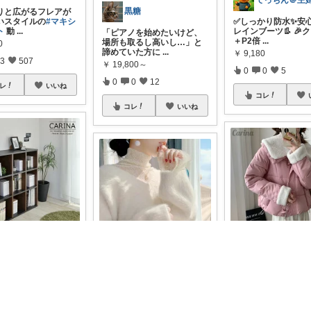
黒糖
りと広がるフレアが
いスタイルの
#マキシ
✅しっかり防水✨安
ト
動
...
レインブーツ👢 🎉
「ピアノを始めたいけど、
＋P2倍
...
場所も取るし高いし…」と
0
諦めていた方に
...
￥
9,180
3
507
￥
19,800～
0
0
5
0
0
12
レ
いいね
コレ
コレ
いいね
収納グッズまとめ｜片付けが得意になる★
らぁ＠レディースファッション
屋の雰囲気を変えた
と思って迎えた、 ヴ
小顔効果バツグンの*
ージ感
...
なボリューム襟**が
「もこもこの柔らかさに癒
く、大人可
...
される…」そんな心地よさ
00
と、深Vネック
...
￥
5,900