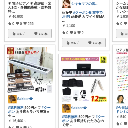
✴️ 電子ピアノ ✴️ 高評価・楽
シーム
シキ★ママの暮らし、キッズ
天1位・多機能搭載・送料無
かな肌
料
...
くいシ
👟💫💖
#クーポン配布中で
￥
46,900
￥
1,93
お得!
👶🎁🌈 カワイイ度MA
...
0
0
256
0
￥
1,100
0
0
2
コレ
いいね
コ
コレ
いいね
Sakiton💎
#送料無料
500円オフ
#クー
#今日
Sakiton💎
ポン
あり🉐カラバリ豊富⭐️
ドレミ
セ
...
￥
540
#送料無料
500円オフ
#クー
￥
16,400～
ポン
あり🉐折りたたみなの
0
で持
...
0
0
63