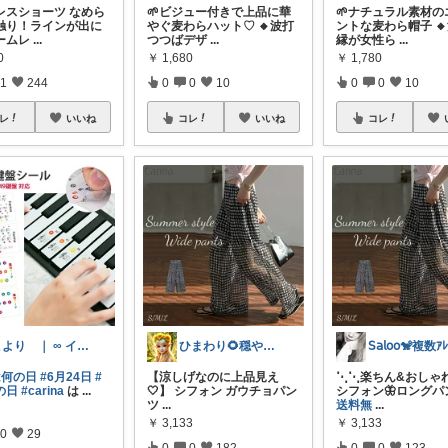
レスショーツ なめら
🌱ビジュー付きで上品に華
🌱ナチュラル素材の
触り！ラインが出に
やぐ麦わらハット♡ 🔸波打
ントな麦わら帽子 
ームレ
...
つつばデザ
...
縁が女性ら
...
0
￥
1,680
￥
1,780
1
244
0
0
10
0
0
10
レ
いいね
コレ
いいね
コレ
こより ｜ ∞ イヤイライケレ ∞
ひまわり🌻穏やかな暮らし
は何の日
#6月24日
#
【涼しげなのに上品見え
⋱⋱楽ちん&おしゃ
の日
#carina
は
...
🤍】 シフォン ガウチョパン
シフォン🦋ロング
ツ
...
送料無
...
￥
3,133
￥
3,133
0
29
0
0
182
0
0
123