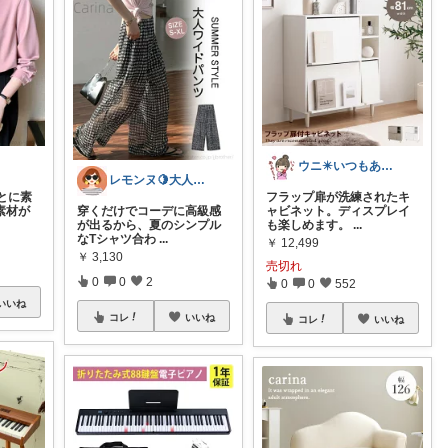
ウニ✴️いつもありがとう🥰
レモンヌ🍋大人カジュアル×ときめき雑貨
とに素
フラップ扉が洗練されたキ
素材が
穿くだけでコーデに高級感
ャビネット。ディスプレイ
が出るから、夏のシンプル
も楽しめます。
...
なTシャツ合わ
...
￥
12,499
￥
3,130
売切れ
0
0
2
0
0
552
いいね
コレ
いいね
コレ
いいね