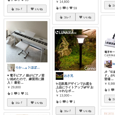
￥
14,800
コ
0
0
59
コレ
いいね
コレ
いいね
l
りか𓂃⁎☽ ほぼオリ写
🎶「6
♥ 電子ピアノ 娘がピアノ習
ド」がc
おさ兄
い始めたので、練習用に購
登場
...
入！ 最初
...
￥
6,98
✨北欧風デザインでお庭を
￥
29,800
上品にライトアップ🌿💡 お
0
しゃれなポ
...
0
0
31
￥
13,000～
コ
0
0
1
コレ
いいね
コレ
いいね