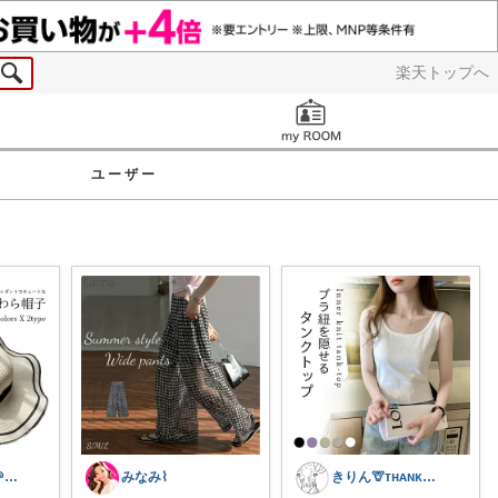
楽天トップへ
お知らせ
ユーザー
ミントチョコ🌱いつもありがとう
みなみ⌇
きりん🦒ᴛʜᴀɴᴋs ᴀʟᴡᴀʏs.