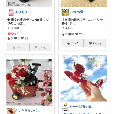
あびあび
JUNYA😺
◆ 魔女の宅急便 ちび輪挿し ジ
【市場の日P10倍!(エントリー
ジのしっぽ
...
要)】 ジ
...
￥
3,300
￥
4,620
掲載終了
0
0
23
0
0
21
コレ
いいね
コレ
いいね
せーら😊買い回り中🛒
かいたろうのパパママ お買い物ありがとう