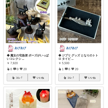
あびあび
あびあび
◆ 魔女の宅急便 ポーズがいっぱ
◆ ジブリ グッズ となりのトト
いコレクシ
...
ロ タイピ
...
￥
7,920
￥
5,500
0
0
20
1
0
20
コレ
いいね
コレ
いいね