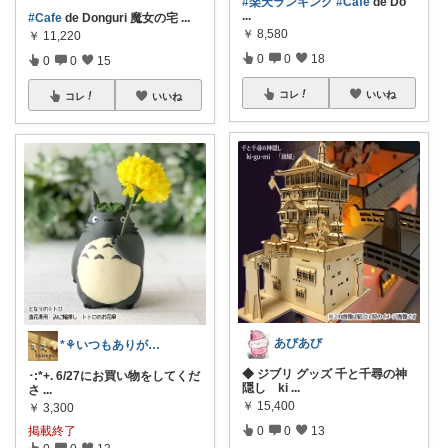
#楽天ランキング
#Cafe
de Do
...
#Cafe
de Donguri 魔女の宅
...
￥
8,580
￥
11,220
0
0
18
0
0
15
コレ
いいね
コレ
いいね
あびあび
*⚘いつもありがとうございます🐖⚘*
◆ ジブリ グッズ 千と千尋の神
･:*+. 6/27にお買い物をしてくだ
隠し ki
...
さ
...
￥
15,400
￥
3,300
掲載終了
0
0
13
0
0
13