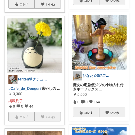
コレ
いいね
コレ
いいね
ひなた☆8/7ご購入感謝です❤️
tenten💚ナチュラルライフ
魔女の宅急便ジジの小物入れ付
#Cafe_de_Donguri
癒やしの
...
きキーフックス
...
￥
3,300
￥
5,500
掲載終了
0
0
164
0
0
44
コレ
いいね
コレ
いいね