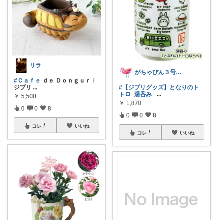
リラ
がちゃぴん３号★ユーザーランキング１位☆
#Ｃａｆｅ
ｄｅ Ｄｏｎｇｕｒｉ
ジブリ
...
#【ジブリグッズ】となりのト
トロ_湯呑み_
...
￥
5,500
￥
1,870
0
0
8
0
0
8
コレ
いいね
コレ
いいね