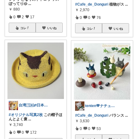
ぽってりゆ
...
#Cafe_de_Donguri
植物がス
...
￥
880
￥
2,970
0
2
17
0
0
76
コレ
いいね
コレ
いいね
台湾🇹🇼⇄日本🇯🇵もちこ
tenten💚ナチュラルライフ
#オリジナル写真2枚
この帽子ほ
#Cafe_de_Donguri
バランス
...
んとよく褒
...
￥
3,630
￥
3,740
0
0
53
0
0
172