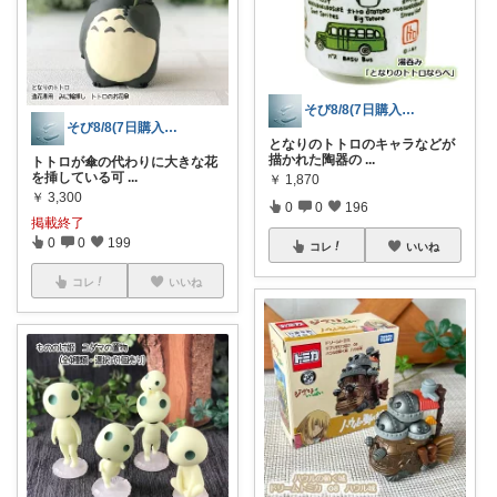
そび8/8(7日購入感謝です末広がり㊗
そび8/8(7日購入感謝です末広がり㊗
となりのトトロのキャラなどが
描かれた陶器の
...
トトロが傘の代わりに大きな花
を挿している可
...
￥
1,870
￥
3,300
0
0
196
掲載終了
0
0
199
コレ
いいね
コレ
いいね