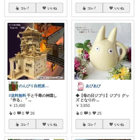
コレ
いいね
コレ
いいね
のんびり自然派生活@お返し遅れてます😭
あびあび
#送料無料
千と千尋の神隠し
◆【母の日ジブリ】ジブリ グッ
「作る」「
...
ズ となりの
...
￥
15,400
￥
3,850
0
0
26
0
0
25
コレ
いいね
コレ
いいね