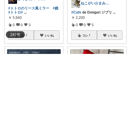
ねこがい@まみりむ😼
#トトロのリース風ミラー
#鏡
#トトロ
#
...
#Cafe
de Donguri ジブリ
...
￥
5,940
￥
2,200
0
0
3
0
0
5
241
件
コレ
いいね
コレ
いいね
ぱんだん
ちびぽこ@フォローありがとうございます
#Cafe
de Donguri ジブリ
...
#Cafe
de Donguri
￥
3,300
￥
1,320
掲載終了
0
0
3