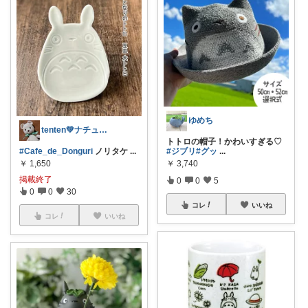
ゆめち
tenten💚ナチュラルライフ
トトロの帽子！かわいすぎる♡
#Cafe_de_Donguri
ノリタケ
...
#ジブリ
#グッ
...
￥
1,650
￥
3,740
掲載終了
0
0
5
0
0
30
コレ
いいね
コレ
いいね