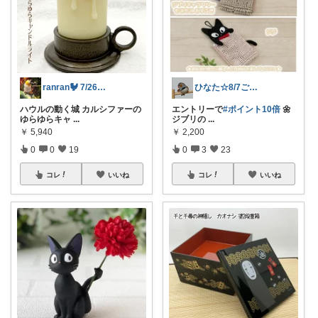
ranran🐓 7/26ありがとう😌
ひなた☆8/7ご購入感謝です❤️
ハウルの動く城 カルシファーの
エントリーで
#ポイント10倍
🌼
ゆらゆらキャ
...
ジブリの
...
￥
5,940
￥
2,200
0
0
19
0
3
23
コレ
いいね
コレ
いいね