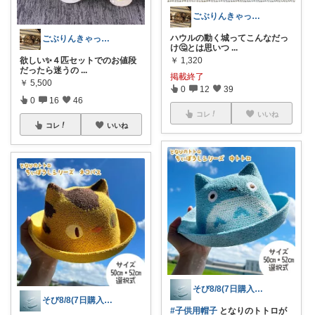
ごぶりんきゃっと@感謝(*≧▽≦*)ゞ
ハウルの動く城ってこんなだっ
ごぶりんきゃっと@感謝(*≧▽≦*)ゞ
け🤔とは思いつ
...
欲しい✨４匹セットでのお値段
￥
1,320
だったら迷うの
...
掲載終了
￥
5,500
0
12
39
0
16
46
コレ
いいね
コレ
いいね
そび8/8(7日購入感謝です末広がり㊗
そび8/8(7日購入感謝です末広がり㊗
#子供用帽子
となりのトトロが