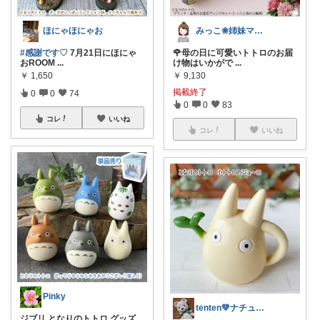
ほにゃほにゃお
みっこ❀姉妹ママ👭
#感謝です♡
7月21日にほにゃ
🌹母の日に可愛いトトロのお届
おROOM
...
け物はいかがで
...
￥
1,650
￥
9,130
掲載終了
0
0
74
0
0
83
コレ
いいね
コレ
いいね
Pinky
tenten💚ナチュラルライフ
ジブリ となりのトトロ グッズ