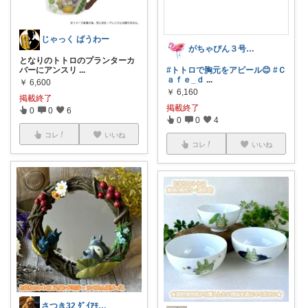
じゃっく ばうわー
がちゃぴん３号★ユーザーランキング１位☆
となりのトトロのプランターカ
バーにアンスリ
...
#トトロで胸元をアピール😊
#Ｃ
ａｆｅ_ｄ
...
￥
6,600
￥
6,160
掲載終了
掲載終了
0
0
6
0
0
4
コレ
いいね
コレ
いいね
さつき32 ﾀﾞｲｱﾓﾝﾄﾞ会員歴7年