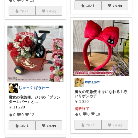
コレ
いいね
コレ
いいね
🌱mari🌱
じゃっく ばうわー
魔女の宅急便 キキになれる！赤
いリボンカチ
...
魔女の宅急便、ジジの「プラン
ターカバー」と
...
￥
1,320
￥
11,220
掲載終了
0
0
19
0
0
12
コレ
いいね
コレ
いいね