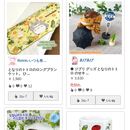
あびあび
Reirin♪いつも有難うございます😊
◆ ジブリ グッズ となりのトト
となりのトトロのロングブラン
ロ のせキ
...
ケット。 ひ
...
￥
3,630
￥
1,980
売切れ
0
0
12
0
0
9
コレ
いいね
コレ
いいね