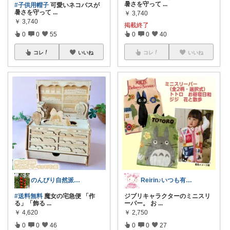
暑さを守って
...
#子供用帽子
可愛いネコバスが
暑さを守って
...
￥
3,740
￥
3,740
掲載終了
0
0
55
0
0
40
コレ
いいね
コレ
いいね
のんびり自然派生活@お返し遅れてます😭
Reirin♪いつも有難うございます😊
#送料無料
魔女の宅急便 「作
ジブリキャラクターのミニスリ
る」「飾る
...
ーパー。 お
...
￥
4,620
￥
2,750
0
0
46
0
0
27