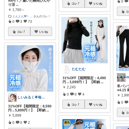
99円！／履いた瞬間ひんや
0
コレ
いいね
り涼
...
￥
1,760～
コ
とんとん🐼✨
...
さんのコレ！
0
3
73
コレ
いいね
たむたむ
31%OFF【期間限定：4,490
円→3,099円！】 【即納
...
👖パンツ
￥
2,245
⭐4.15 
0
0
4
￥
1,9
しいみるく🌟毎日全力投稿🌟
0
コレ
いいね
31%OFF【期間限定：8,590
円→5,899円！】 【即納
...
コ
￥
5,899
0
0
2