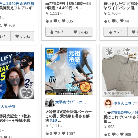
70円→1,940円＆送料無
🎫77%OFF!【8/5 10時〜24
買いました♡ 元祖冷感 
美脚見えフレアレギ
H限定：4,490円→9
...
fy ワイドパンツ 選
..
￥
1,111～
￥
1,760～
99～
0
0
835
0
0
44
1
709
コレ
いいね
コレ
レ
いいね
太平燕*ﾀｲﾋﾟｰｴﾝ*熊本は負けんバイ
大人女子🫧
📌冷感𝗨𝗩完全防備パーカー
＼❤️
#75%OFF✨／9
 🉐発売記念：1枚あ
この夏、紫外線も暑さも解
夏はこれでいい✨さ
095円～🔹接触冷感
決
#𝟭𝟬
...
気
...
￥
1,111～
￥
998
90～
0
2
1007
0
0
988
2
14