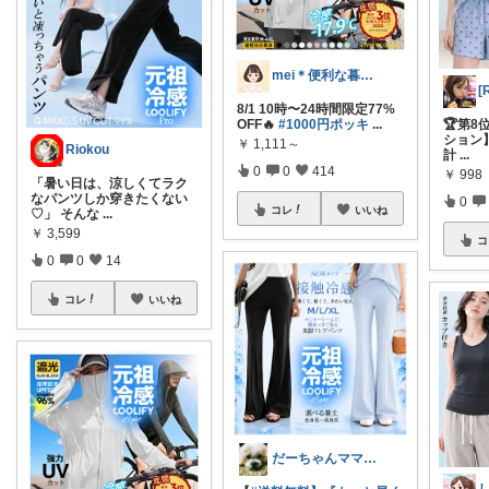
mei＊便利な暮らし🌸かわいいもの
8/1 10時〜24時間限定77%
OFF🔥
#1000円ポッキ
...
🏆第
ション】
￥
1,111～
Riokou
計
...
0
0
414
￥
998
「暑い日は、涼しくてラク
なパンツしか穿きたくない
0
コレ
いいね
♡」 そんな
...
￥
3,599
コ
0
0
14
コレ
いいね
だーちゃんママ🐕お買い物有難う