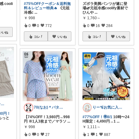
cooli
#75%OFFクーポン＆送料無
ズボラ美脚パンツが遂に登
.
料＆レビュー特典🔥
《元祖
場🌿元祖冷感coolify素材で
冷感c
...
ひんや
...
￥
998
￥
1,760～
0
0
772
0
16
284
いいね
コレ
いいね
コレ
いいね
ゆきんこ✿ワーママ時短アイテム✿
70(なお)＊バタバタな毎日をご機嫌に♡
りー🫧お気に入りのある暮らし🧺
80円！
【74%OFF！3,980円→998
#77%OFF！🉐8/1
10時〜24
らっと
円 ※1人3枚まで／マラソ
...
H限定：4,490円→1
...
￥
998
￥
1,111～
0
0
27
1
1
887