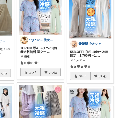
anji＊✅30代女性売上ランキング🏆
ゆづ🏠素敵なおうち時間
🅝🅞🅐 @オシャレで便利な雑貨🌼
TOP100 🌟4.32(17573件)
限定：3,9
🚚送料無料 🈹クー
...
55%OFF!【8/8 10時〜24H
..
限定：1,760円～1,
...
￥
998
￥
1,760～
0
0
5
0
0
5
コレ
いいね
いいね
コレ
いいね