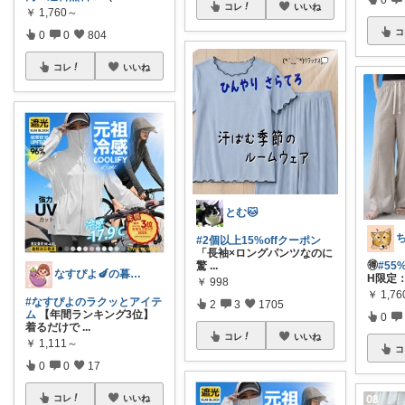
コレ
いいね
￥
1,760～
コ
0
0
804
コレ
いいね
とむ🐱
#2個以上15%offクーポン
​
「長袖×ロングパンツなのに
驚
...
🉐
#55
なすぴよ🍆の暮らしラクッとROOM⭐️
H限定：
￥
998
￥
1,7
#なすぴよのラクッとアイテ
2
3
1705
ム
【年間ランキング3位】
0
着るだけで
...
コレ
いいね
￥
1,111～
コ
0
0
17
コレ
いいね