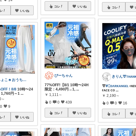
コレ
いいね
コレ
レ
いいね
ぴーちゃん
ちょこ☻おうち時間充実🏠アイテム
77%OFF!【8/1 10時〜24H
🦒
#⃞ᴅʌʀκᴀɴɢᴇʟ
‹ɴᴇᴡ
%OFF！8/8
10時〜24
限定：4,490円→1,
...
ғᴀᴄᴇ ᴄᴏ
...
1,760円～1
...
￥
1,111～
￥
2,190～
60～
0
0
439
0
0
16
0
9
コレ
いいね
コレ
レ
いいね