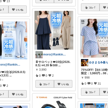
0
13
コレ
レ
いいね
moro@Ranking ROOM
👖サロペット👑10位(2026.
moro@Ranking ROOM
8.5) ⭐4.39 📝588
...
￥
3,990
75%OFF!【8/4 10
👑1位🥇(2026.8.5)
限定：3,980円→98
.
📝3,531
...
0
0
2
￥
998
99～
0
0
31
コレ
いいね
0
2
コレ
レ
いいね