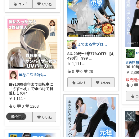
コレ
いいね
えてまる💛プロフ画変えました
r
8/4 20時〜❗️🉐77%OFF❗️ 【4,
490円→999
...
#送料
￥
1,111～
30 1
0
0
28
￥
2,39
🎀なこ♡︎ 50代主婦の"買って正解"
販売開
コレ
いいね
🎀¥1099去年まで自転車に
0
「さすべえ」で傘つけて日
差ししのい
...
コ
￥
1,111～
0
0
1263
954
件
コレ
いいね