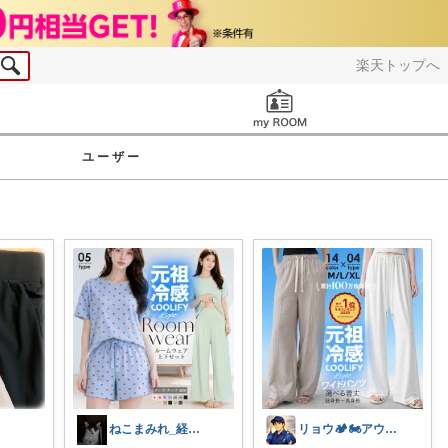
楽天トップへ
お知らせ
ユーザー
ねこまみれ_経由感謝致します🐈
リョウ🏕️🏍️アウトドア・バイク