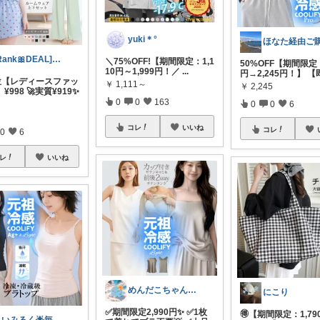
yuki＊°
[Rank🎀DEAL]毎日コレ@ano
＼75%OFF!【期間限定：1,1
50%OFF【期間限定：
10円～1,999円！／
...
円→2,245円！】 【
8位【レディースファッ
￥
1,111～
￥
2,245
¥998 🚀実質¥919✨
0
0
163
0
0
6
コレ
いいね
コレ
0
6
レ
いいね
めんだこちゃん💘使う力💪
にこり
✅期間限定2,990円✨ ✅1枚
🉐【期間限定：1,79