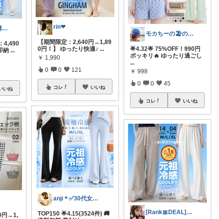
rin❤︎
ほなた経由ご購入ありがとうございます☺
モカちーの🏖️のんびりライフ🐈✨
【期間限定：2,640円→1,89
4,490
0円！】 ゆったり快適♪
...
🌟4.32🌟 75%OFF！990円
即納
...
ポッキリ🔥 ゆったり過ごし
￥
1,990
...
0
0
121
￥
998
0
0
45
コレ
いいね
いいね
コレ
いいね
anji＊✅30代女性売上ランキング🏆
[Rank🎀DEAL]毎日コレ@ano
TOP150 🌟4.15(3524件) 🚚
0円→1,