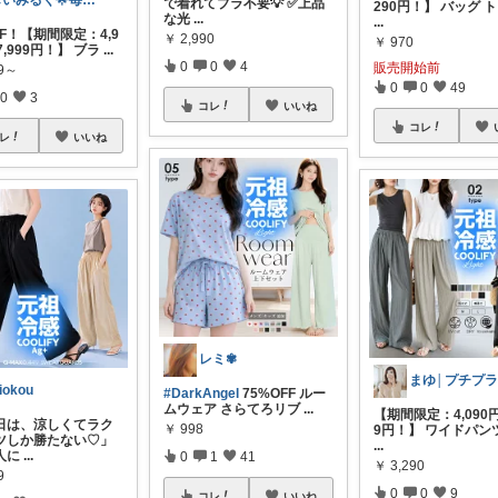
しいみるく🌟毎日全力投稿🌟
で着れてブラ不要💡 ✅上品
290円！】 バッグ 
な光
...
...
FF！【期間限定：4,9
￥
2,990
￥
970
7,999円！】 ブラ
...
0
0
4
販売開始前
99～
0
0
49
0
3
コレ
いいね
コレ
レ
いいね
レミ✾
iokou
#DarkAngel
75%OFF ルー
ムウェア さらてろリブ
...
【期間限定：4,090円
日は、涼しくてラク
￥
998
9円！】 ワイドパン
ツしか勝たない♡」
...
人に
...
0
1
41
￥
3,290
9
0
0
9
コレ
いいね