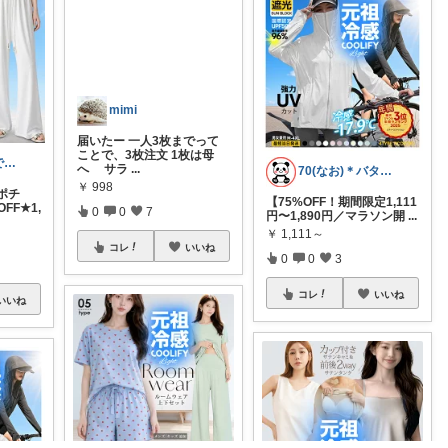
KAKA💖ままでもキレイでいたい
70(なお)＊バタバタな毎日をご機嫌に♡
ポチ
mimi
【75%OFF！期間限定1,111
FF★1,
円〜1,890円／マラソン開
...
届いたー 一人3枚までって
￥
1,111～
ことで、3枚注文 1枚は母
へ サラ
...
0
0
3
￥
998
コレ
いいね
0
0
7
いいね
コレ
いいね