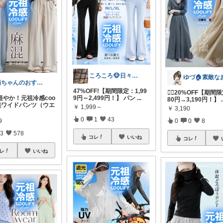
ころころ🐵日々皆様に感謝🙇
陽ちゃんのおすすめROOM
47%OFF!【期間限定：1,99
🏃‍♀️20%OFF【期間
軽やか！元祖冷感coo
9円～2,499円！】 パン
...
80円→3,190円！】
.
 麻混ワイドパンツ（ウエ
￥
1,999～
￥
3,190
0
1
43
9
0
0
8
3
578
コレ
いいね
コレ
レ
いいね