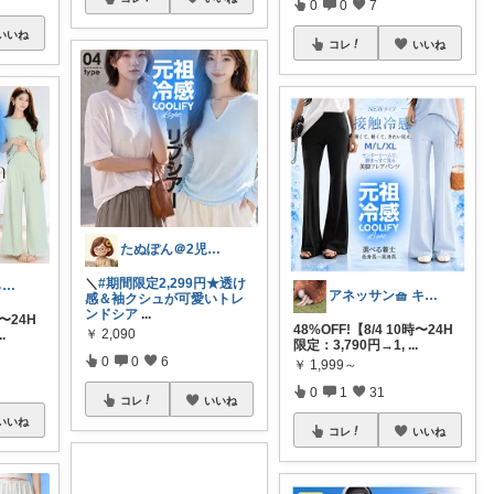
0
0
7
いいね
コレ
いいね
たぬぽん＠2児のワーママ
＼
#期間限定2,299円★透け
ゆきまる☕️暮らしを楽しむ
アネッサン🧺 キッチンと暮らしの実用品
感＆袖クシュが可愛いトレ
ンドシア
...
時〜24H
48%OFF!【8/4 10時〜24H
￥
2,090
..
限定：3,790円→1,
...
0
0
6
￥
1,999～
0
1
31
コレ
いいね
いいね
コレ
いいね