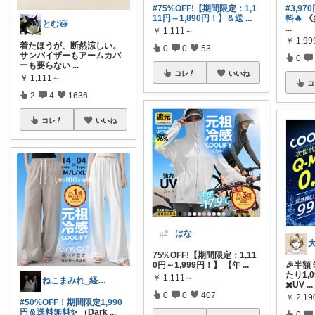
#75%OFF!【期間限定：1,1
#3,9
11円～1,890円！】＆送
...
料🔥
《
とむ🐱
...
￥
1,111～
￥
1,9
​着たほうが、断然涼しい。
0
0
53
サンバイザーもアームカバ
0
ーも要らない
...
コレ
いいね
￥
1,111～
コ
2
4
1636
コレ
いいね
はな
75%OFF!【期間限定：1,11
0円～1,999円！】 【年
...
🎉半額
たり1,
￥
1,111～
ねこまみれ_経由感謝致します🐈
✖️UV
...
0
0
407
￥
2,1
#50%OFF！期間限定1,990
円＆送料無料✨
（Dark
...
0