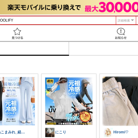
詳細検索
見つける
ねこまみれ_経由感謝致します🐈
にこり
Hiromi♡