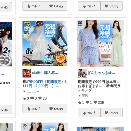
コレ
いいね
コレ
いいね
いいね
𝐚𝐢𝐥𝐚🌺‪ご購入感謝です💗
ぎんちゃん@経由購入感謝です^_^
きりん🦒ᴛʜᴀɴᴋs ᴀʟᴡᴀʏs.
🉐
#75%OFF!【期間限定：1,
期間限定で999円 は本当に
› ■ ᴜᴠ
111円～1,999円！】
...
お得すぎます…！🥺 年間ラ
ンキング
...
￥
1,111～
￥
998
0
0
20
1
1
339
コレ
いいね
いいね
コレ
いいね