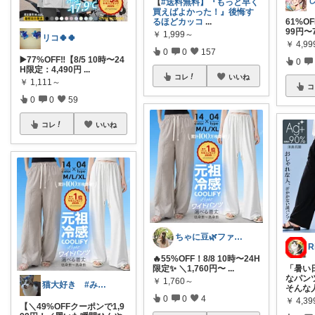
【
#送料無料】『もっと早く
買えばよかった！』後悔す
るほどカッコ
...
61%O
99円〜
￥
1,999～
リコ🍀🍀
￥
4,9
0
0
157
▶️77%OFF‼️【8/5 10時〜24
0
H限定：4,490円
...
コレ
いいね
￥
1,111～
コ
0
0
59
コレ
いいね
ちゃに豆🌿ファッション好き✨
R
🔥55%OFF！8/8 10時〜24H
限定✨ ＼1,760円〜
...
「暑い
なパン
￥
1,760～
猫大好き #みなさんのお気持ちに感謝
そんな
0
0
4
￥
4,39
【＼49%OFFクーポンで1,9