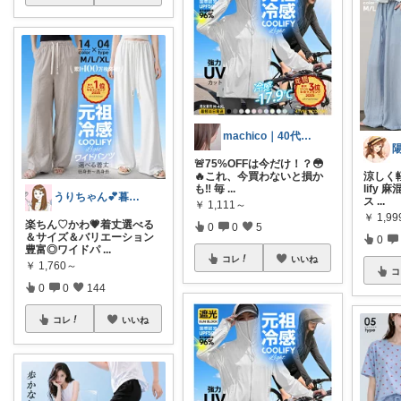
machico｜40代 転勤族パート主婦
🚨75%OFFは今だけ！？😳
🔥これ、今買わないと損か
涼しく
も‼️ 毎
...
lify
うりちゃん💕暮らし🏡キッズ👶ママ
ス
...
￥
1,111～
￥
1,99
楽ちん♡かわ💗着丈選べる
0
0
5
＆サイズ＆バリエーション
0
豊富◎ワイドパ
...
コレ
いいね
￥
1,760～
コ
0
0
144
コレ
いいね