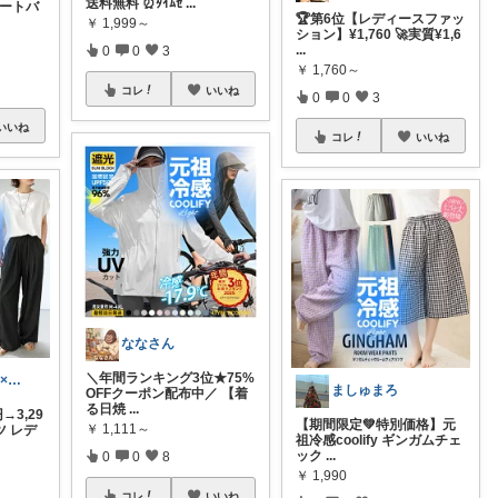
送料無料 ⏰ﾀｲﾑｾ
...
トートバ
🏆第6位【レディースファッ
￥
1,999～
ション】¥1,760 🚀実質¥1,6
...
0
0
3
￥
1,760～
コレ
いいね
0
0
3
いいね
コレ
いいね
ななさん
＼年間ランキング3位★75%
まゆ│プチプラ×ご褒美スイーツ
ましゅまろ
OFFクーポン配布中／ 【着
る日焼
...
→3,29
【期間限定💚特別価格】元
￥
1,111～
ツ レデ
祖冷感coolify ギンガムチェ
ック
...
0
0
8
￥
1,990
コレ
いいね