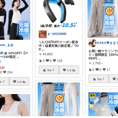
まつROOM🐶
＼6,720円OFFクーポン配布
oom_まあ
中！猛暑対策の新定番／ TO
R
...
お買い物マラソンで
無料
🎀 34%OFF!【7/
￥
44,800
り！期間限定【49%O
0時〜24H限定
...
999円
...
0
0
139
0
￥
1,760～
始前
0
0
17
コレ
いいね
0
204
コレ
レ
いいね