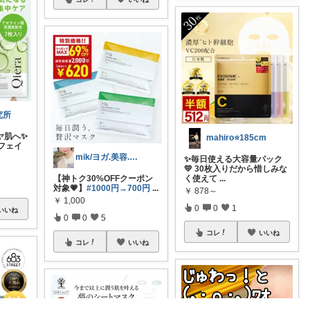
究所
ヤ肌へ✨
mahiro⭐️185cm
フェイ
mik/ヨガ.美容.ファッション𓂃.✿
✨毎日使える大容量パック
💛 30枚入りだから惜しみな
【神トク30%OFFクーポン
く使えて
...
対象💗】
#1000円→700円
...
￥
878～
￥
1,000
0
0
1
いいね
0
0
5
コレ
いいね
コレ
いいね