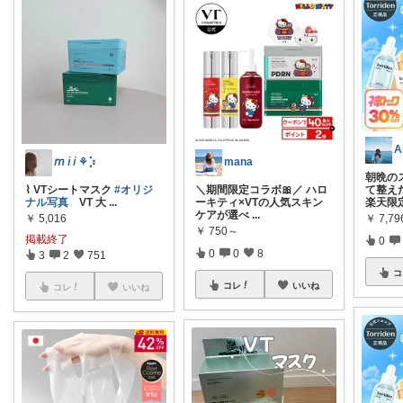
𝘮 𝘪 𝘪 ⚘⡱
mana
朝晩の
⌇ VTシートマスク
#オリジ
＼期間限定コラボ🎀／ ハロ
て整え
ナル写真
⁡ ⁡ ⁡ VT 大
...
ーキティ×VTの人気スキン
楽天限
ケアが選べ
...
￥
5,016
￥
7,7
￥
750～
掲載終了
0
0
0
8
3
2
751
コ
コレ
いいね
コレ
いいね