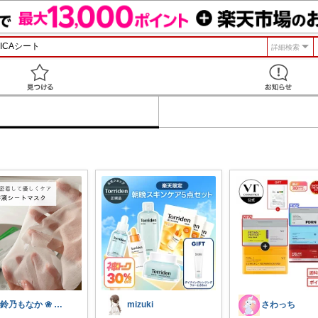
詳細検索
見つける
❀鈴乃もなか ❀ 穏やかさを大切に
mizuki
さわっち