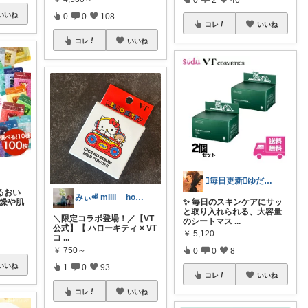
いいね
0
0
108
コレ
いいね
コレ
いいね
🫪毎日更新🫪ゆだむパパ(ママも)
るおい
みぃ⚮̈ miiii__home
乾燥や肌
✨ 毎日のスキンケアにサッ
と取り入れられる、大容量
＼限定コラボ登場！／【VT
のシートマス
...
公式】【 ハローキティ × VT
￥
5,120
コ
...
￥
750～
0
0
8
いいね
1
0
93
コレ
いいね
コレ
いいね