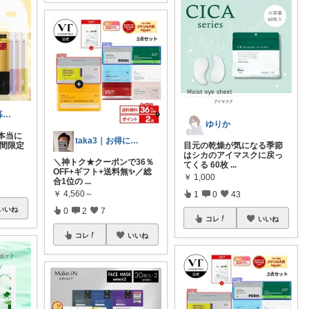
めいど@丁寧暮らし✨️
ゆりか
本当に
taka3｜お得にお買い物✨
期間限定
目元の乾燥が気になる季節
はシカのアイマスクに戻っ
＼神トク★クーポンで36％
てくる 60枚
...
OFF+ギフト+送料無✨／総
￥
1,000
合1位の
...
￥
4,560～
1
0
43
いいね
0
2
7
コレ
いいね
コレ
いいね