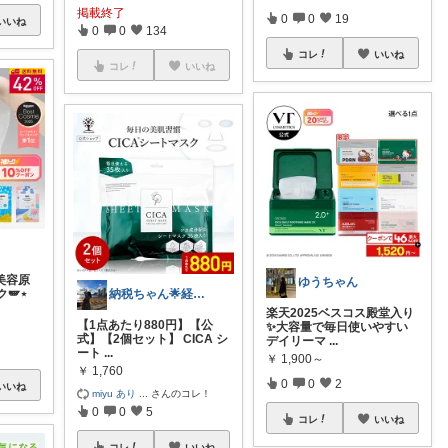
掲載終了
0
0
19
いいね
0
0
134
コレ
いいね
コレ
いいね
度美容原
ゆうちゃん
納税ちゃん🌟経由購入★
🪽⋆
楽天2025ベスコス殿堂入り
【1点あたり880円】【公
✨大容量で毎日使いやすい
式】【2個セット】 CICA シ
デイリーマ
...
ート
...
￥
1,900～
￥
1,760
0
0
2
いいね
miyu あり
...
さんのコレ！
0
0
5
コレ
いいね
コレ
いいね