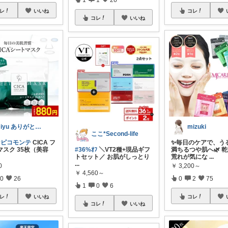
レ
いいね
コレ
コレ
いいね
miyu ありがとうございます😊😽
mizuki
ここ*Second-life
#ピコモンテ
CICA フ
✨毎日のケアで、う
マスク 35枚（美容
#36%ｵﾌ
＼VT2種+現品ギフ
満ちるつや肌へ🌿 
トセット／ お肌がしっとり
荒れが気にな
...
...
0
￥
3,200～
￥
4,560～
0
26
0
2
75
1
0
6
レ
いいね
コレ
コレ
いいね