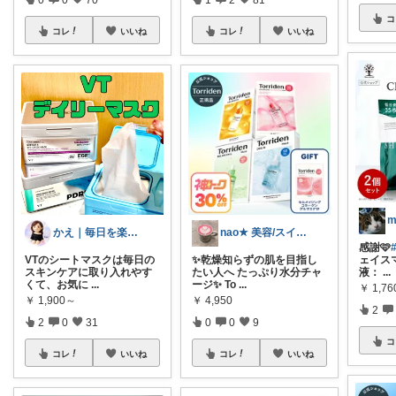
コ
コレ
いいね
コレ
いいね
かえ｜毎日を楽しむ
nao★ 美容/スイーツ/ギフト
感謝🩷
VTのシートマスクは毎日の
✨乾燥知らずの肌を目指し
ェイス
スキンケアに取り入れやす
たい人へ たっぷり水分チャ
液：
...
くて、お気に
...
ージ✨ To
...
￥
1,76
￥
1,900～
￥
4,950
2
2
0
31
0
0
9
コ
コレ
いいね
コレ
いいね