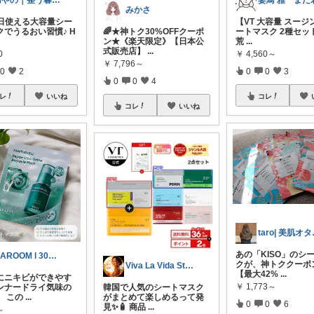
あやの｜整う暮らしROOM
みかさ
毎日使える大容量シー
【VT 大容量 スージ
クでうるおい習慣♪ H
🌈★神トク30%OFFクーポ
ートマスク 2種セッ
ン★《楽天限定》【日本公
荒
...
式販売店】
...
0
￥
4,560～
￥
7,796～
0
2
0
0
3
0
0
4
レ
いいね
コレ
コレ
いいね
tar
あの「KISO」のシ
MAROOM l 30代の愛用品🧡
クが、神トククーポ
Viva La Vida Studio
【最大42%
...
にニキビができやす
￥
1,773～
ンナードライ気味の
韓国で人気のシートマスク
、 この
...
がまとめて楽しめるって発
0
0
6
見✨🧴 商品
...
～