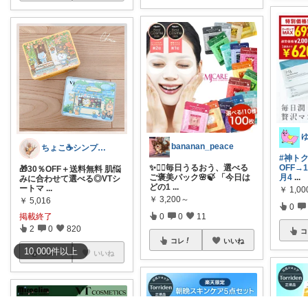
bananan_peace
ちょこ☕️シンプルで快適な暮らし🌱
#神ト
✨💆‍♀️毎日うるおう、選べる
OFF→
🎁30％OFF＋送料無料 肌悩
ご褒美パック🌸🍃 「今日は
月4
...
みに合わせて選べる◎VTシ
どの1
...
ートマ
...
￥
1,00
￥
3,200～
￥
5,016
0
掲載終了
0
0
11
2
0
820
コ
コレ
いいね
10,000
件
以上
コレ
いいね