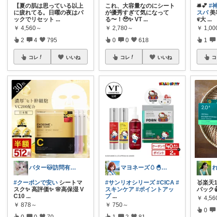
【夏の肌は思っている以上
これ、大容量なのにシート
🛎️💕
#
に疲れてる。日曜の夜はパ
が優秀すぎて気になって
スパ
美
ックでリセット
...
る〜！🥹✨ VT
...
೯大
...
￥
4,560～
￥
2,780～
￥
1,00
2
4
795
0
0
618
1
コレ
いいね
コレ
いいね
コ
バター🐱訪問有難うございます💕
マヨネーズ🥚‪🐣✨️お礼はプロフで♪
#クーポンで安い
シートマ
#サンリオシリーズ
#CICA
#
🥇楽天
スク✨ 高評価✨ 🌸高保湿 V
スキンケア
#ポイントアッ
パック👍
C10
...
プ
...
￥
4,5
￥
878～
￥
750～
0
0
0
70
1
2
81