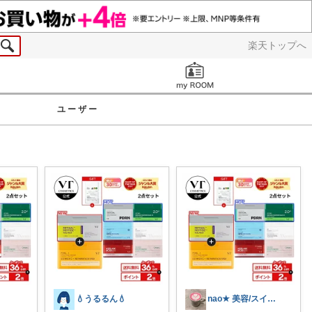
楽天トップへ
お知らせ
ユーザー
💧うるるん💧
nao★ 美容/スイーツ/ギフト