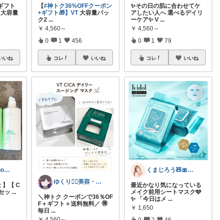
＋ギフト
【
#神トク36%OFFクーポン
✨その日の肌に合わせてケ
T 大容量
+ギフト🎁】VT
大容量パッ
アしたい人へ 選べるデイリ
ク2
...
ーケア✨ V
...
￥
4,560～
￥
4,560～
0
1
456
0
1
79
いいね
コレ
いいね
コレ
いいね
みぃ⚮̈ miiii__home
くまじろう🧸🎀脂性肌の快適美容
ゆくり🐕‍🦺美容・便利雑貨🤍
 】【 C
最近かなり気になっている
 セッ
...
メイク前用シートマスク🩵
＼神トク クーポンで36％OF
✨ 「今日はメ
...
F＋ギフト＋送料無料／ 🉐
￥
1,650
毎日
...
￥
4,560～
0
2
46