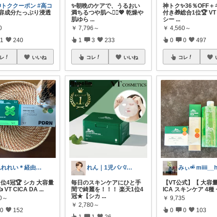
神トククーポン
#高コ
✨朝晩のケアで、うるおい
神トク✨36％OFF
容成分たっぷり浸透
満ちるつや肌へ💆‍♀️💖 乾燥や
付き🎁総合1位🏆 V
肌ゆら
...
シー
...
0
￥
7,796～
￥
4,560～
1
240
1
3
233
0
0
497
レ
いいね
コレ
いいね
コレ
れれれい＊経由購入ありがとうございます
れん｜1児パパ/育児中👶
1位4冠🏆 シカ 大容量
毎日のスキンケアにひと手
【VT公式】【 大容量
 VT CICA DA
...
間で綺麗を！！！ 楽天1位4
ICA スキンケア 4種
冠★【シカ
...
60～
￥
9,735
￥
2,780～
0
152
0
0
103
1
1
26