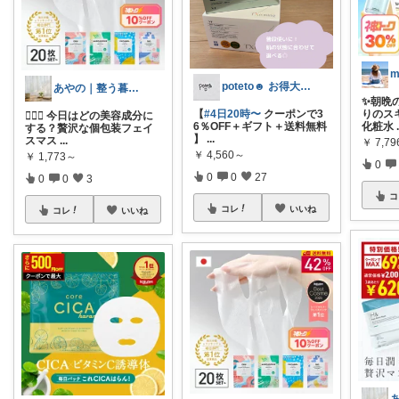
m
poteto☻ お得大好き💜
あやの｜整う暮らしROOM
✨朝晩
【
#4日20時〜
クーポンで3
りのス
🧖‍♀️✨ 今日はどの美容成分に
6％OFF＋ギフト＋送料無料
化粧水
する？贅沢な個包装フェイ
】
...
スマス
...
￥
7,7
￥
4,560～
￥
1,773～
0
0
0
27
0
0
3
コ
コレ
いいね
コレ
いいね