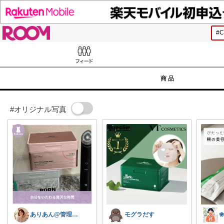
ROOM
Feed
商品
#オリジナル写真
ありあん@管理職シンママの手間なし生活
モグラだす