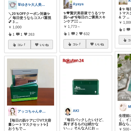
Ayaya
🐰ゆき✨大人美容ROOM🐰
🧴✨ 
✨💖贅沢美容液でうるツヤ
トマス
＼20％OFFクーポン対象✨
肌へ🌿🫧毎日のご褒美スキ
& フ
...
／ 毎日使うならコスパ重視
ンケア💆‍♀️
...
💕 3
...
￥
1,00
￥
1,773～
￥
1,000
0
1
2
632
1
1
263
コ
コレ
いいね
コレ
いいね
AKI
アッコちゃん＠ファッション＆美容💄好き
生理前
「毎日パックしたいけど、
く、イ
【毎日の肌ケアに🤍VT大容
高すぎるものは続かな
肌なら
量シートマスクセット✨】
い…」そんな人にお
...
おうちで
...
￥
500