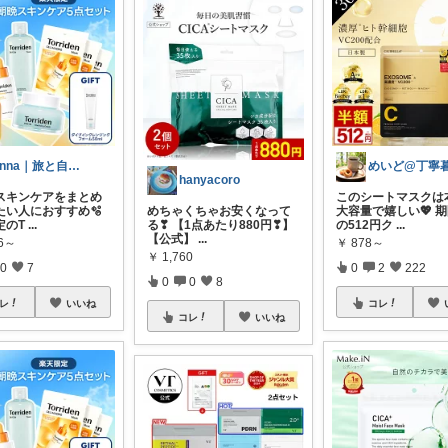
Anna｜旅と自分磨き
hanyacoro
スキンケアをまとめ
このシートマスクは
たい人におすすめ🫧
めちゃくちゃお安くなって
大容量で嬉しい💖 
定のT
...
る❣ 【1点あたり880円❣】
の512円ク
...
【公式】
...
96～
￥
878～
￥
1,760
0
7
0
2
222
0
0
8
レ
いいね
コレ
コレ
いいね