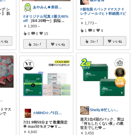
妻鳥 雅 まだ若見えしたい30代
横井智博
あやみん🍀美容×健康×子ども
ング シ
#個包装
#パック
#マスク
#
ト】 肌
レチノール
#ヒト幹細胞
#ビ
#オリジナル写真
#最大46%
...
off
［8/4 20時〜］肌悩
...
￥
1,773～
￥
1,900～
1
0
4
0
0
15
いいね
コレ
いいね
コレ
いいね
o| 美肌オタクの愛用品
ートマス
Shelly＠忙しいママの時短美容＆爆速
☆MIHO☆🪥5日感謝🍀
ンで
楽天1位4冠のパック、実は
7/31 9時59分まで 数量限定
「何もしたくない夜」の救
🌟 max50％オフ❤️ V
...
世主でした🩵
...
￥
4,840
￥
3,450