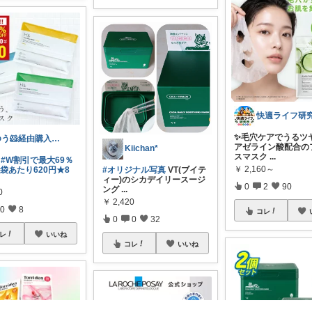
快適ライフ研
✨毛穴ケアでうるツ
ゆう🐹経由購入感謝🙇‍♀️
アゼライン酸配合の
Kiichan*
スマスク
...
ク
#W割引で最大69％
￥
2,160～
1袋あたり620円★8
#オリジナル写真
VT(ブイテ
ィー)のシカデイリースージ
0
2
90
ング
...
0
￥
2,420
0
8
コレ
0
0
32
レ
いいね
コレ
いいね