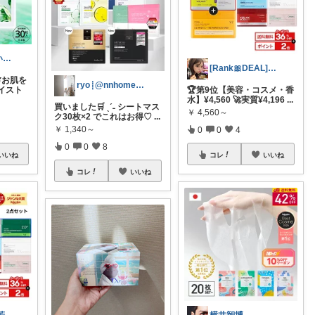
えもきち@良いものセレクト
[Rank🎀DEAL]毎日コレ@ano
🌿お肌を
ryo┊@nnhome__ryo◁ig
イスト
🏆第9位【美容・コスメ・香
水】¥4,560 🚀実質¥4,196
...
買いました🛒 ˎˊ˗ シートマス
￥
4,560～
ク30枚×2 でこれはお得♡
...
￥
1,340～
0
0
4
0
0
8
いいね
コレ
いいね
コレ
いいね