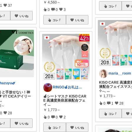
￥
4,560～
1
37
コレ
0
0
3
レ
いいね
コレ
いいね
maria__room
KISO CARE 高濃
hazuyu🌿
液配合フェイスマスク
RINGO🍎お礼はプロフ🍎
⊹𓂃
...
うと手放せない！神
￥
1,773～
 VT CICAデイリー
🍎シートマスク KISO CAR
...
E 高濃度美容原液配合フェ
0
1
28
イ
...
80～
￥
1,773～
0
28
コレ
0
0
2
レ
いいね
コレ
いいね