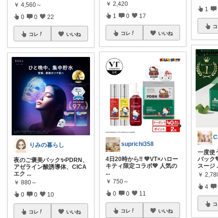
￥
2,420
￥
4,560～
1
1
0
17
0
0
22
コ
コレ
いいね
コレ
いいね
C
suprichi358
りみの暮らし
一度使
4日20時から‼️ 💚VT×ハロー
パック
夜のご褒美パック✨️PDRN、
キティ限定コラボ💚 人気の
スージ
アゼライン酸誘導体、CICA
...
エク
...
￥
2,7
￥
750～
￥
880～
4
0
0
11
0
0
10
コ
コレ
いいね
コレ
いいね