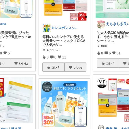
ana
✨レスポンスショップ21✨
の美肌習慣にぴった
​＼大人気CICA配合
キンケア5点セット🌿
毎日のスキンケアに使える
すこやかに整えるモ
...
大容量シートマスク！CICA
シートマ
...
で人気のV
...
96～
￥
800
￥
4,560～
0
6
0
6
61
0
0
11
レ
いいね
コレ
コレ
いいね