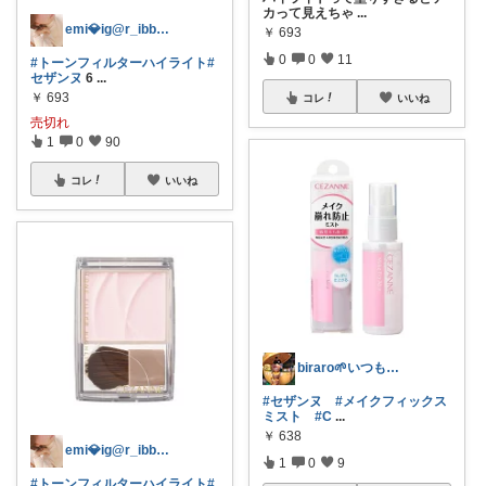
カって見えちゃ
...
emi💎ig@r_ibbon_💍💎
￥
693
0
0
11
#トーンフィルターハイライト
#
セザンヌ
6
...
￥
693
コレ
いいね
売切れ
1
0
90
コレ
いいね
biraro🌱いつもありがとう♡
#セザンヌ
#メイクフィックス
ミスト
#C
...
￥
638
emi💎ig@r_ibbon_💍💎
1
0
9
#トーンフィルターハイライト
#