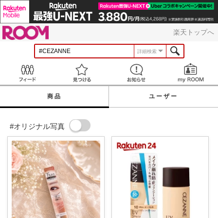
ROOM
楽天トップへ
詳細検索
Feed
見つける
お知らせ
商品
ユーザー
#オリジナル写真