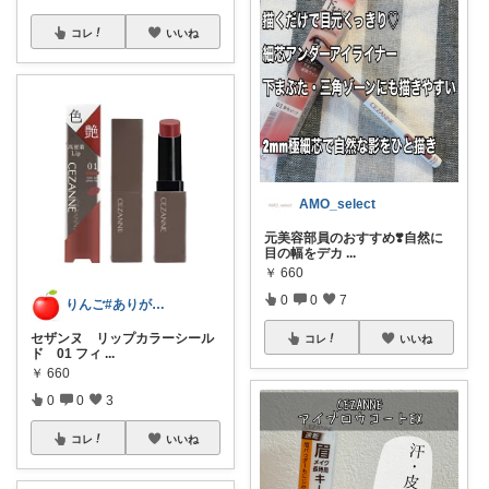
コレ
いいね
AMO_select
元美容部員のおすすめ❣️自然に
目の幅をデカ
...
￥
660
0
0
7
りんご#ありがとうございます🪷
セザンヌ リップカラーシール
コレ
いいね
ド 01 フィ
...
￥
660
0
0
3
コレ
いいね