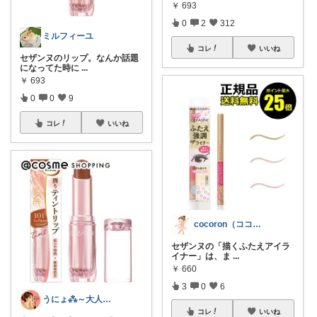
￥
693
0
2
312
ミルフィーユ
コレ
いいね
セザンヌのリップ。なんか話題
になってた時に
...
￥
693
0
0
9
コレ
いいね
cocoron（ココロン）
セザンヌの「描くふたえアイラ
イナー」は、ま
...
￥
660
3
0
6
うにょ⁂～大人女子×美と健康を科学する～
コレ
いいね