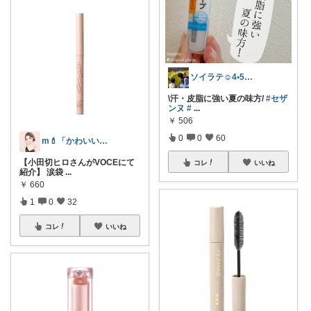
ソイラテ☺︎4•5日🐕🫙感謝𓅦
\汗・皮脂に強い夏の味方/
#セザ
ンヌ
#
...
￥
506
0
0
60
m💄「かわいい」は、作れる。
【小田切ヒロさんがVOCEにて
コレ
いいね
紹介】 涙袋
...
￥
660
1
0
32
コレ
いいね