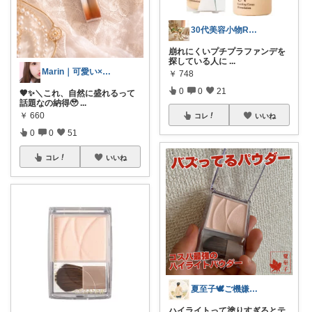
30代美容小物ROOM╱経由購入感謝です
崩れにくいプチプラファンデを
探している人に
...
Marin｜可愛い×ブランド美容
￥
748
0
0
21
🤎✨＼これ、自然に盛れるって
話題なの納得🥹
...
￥
660
コレ
いいね
0
0
51
コレ
いいね
夏至子🕊️ご機嫌シングルライフ
ハイライトって塗りすぎるとテ