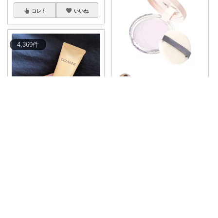
コレ
いいね
4,369
件
なり/43🌷アラフォー向けリアル美容
毛穴、隠そうとして厚塗りなっ
てない？ アラ
...
￥
858
0
0
2
myon30
コレ
いいね
🍊 毛穴・くすみを自然にカバー
したい方に✨
...
￥
748
0
0
12
コレ
いいね