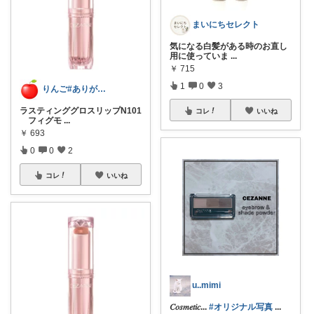
まいにちセレクト
気になる白髪がある時のお直し
用に使っていま
...
￥
715
1
0
3
りんご#ありがとうございます🪷
ラスティンググロスリップN101
コレ
いいね
フィグモ
...
￥
693
0
0
2
コレ
いいね
u..mimi
𝐶𝑜𝑠𝑚𝑒𝑡𝑖𝑐...
#オリジナル写真
...