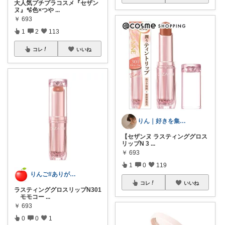
大人気プチプラコスメ『セザン
ヌ』🫧色×つや
...
￥
693
1
2
113
コレ
いいね
りん｜好きを集める暮らし
【セザンヌ ラスティンググロス
リップN 3
...
￥
693
1
0
119
りんご#ありがとうございます🪷
コレ
いいね
ラスティンググロスリップN301
モモコー
...
￥
693
0
0
1