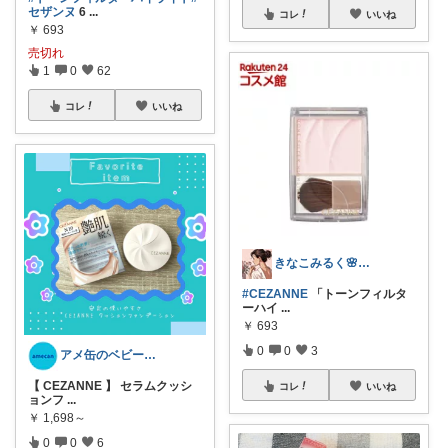
セザンヌ
6
...
コレ
いいね
￥
693
売切れ
1
0
62
コレ
いいね
きなこみるく🌸乳がんサバイバーブロガー
#CEZANNE
「トーンフィルタ
ーハイ
...
￥
693
0
0
3
アメ缶のベビー&キッズROOM
【 CEZANNE 】 セラムクッシ
コレ
いいね
ョンフ
...
￥
1,698～
0
0
6