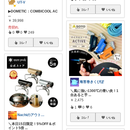
UT-V
コレ
いいね
▶DOMETIC：COMBICOOL AC
...
￥
39,998
売切れ
0
0
249
コレ
いいね
海苔巻きくぴぽ
＼風に強い1300℃の青い炎！1
台あると手
...
￥
2,475
1
0
6
Nachiのアウトドアライフ⛺️🎣
コレ
いいね
＼本日15日限定！5%OFF＆ポ
イント5倍
...