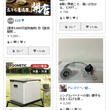
❄️寒い季節こそ、違いが分か
る。 CAPT
...
￥
798
0
0
6
A18-🔻
コレ
いいね
(通常5,880円送料無料) ⏰【販売
期間
...
￥
5,880～
0
0
4
コレ
いいね
グレゴリー／経由購入感謝です💕
シングルバーナーの使い勝手を
大きく広げる便
...
￥
3,160
1
12
96