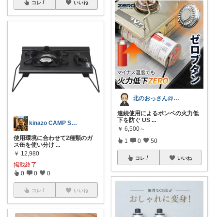
コレ
いいね
北のおっさん@ガジェット好き
連続使用によるボンベの火力低
下を防ぐ US
...
kinazo CAMP SELECT
￥
6,500～
使用環境に合わせて2種類のガ
1
0
50
ス缶を使い分け
...
￥
12,980
コレ
いいね
掲載終了
0
0
0
コレ
いいね