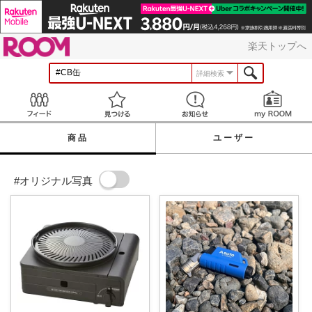
ROOM
楽天トップへ
詳細検索
Feed
見つける
お知らせ
商品
ユーザー
#オリジナル写真