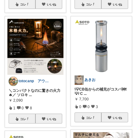
コレ
いいね
コレ
いいね
あきお
totocanp アウトドア
\💡CB缶からの補充がコスパ神❗
＼コンパクトなのに驚きの火力
💡/ C
...
🔥／ ソロキ
...
￥
7,700
￥
2,090
0
0
3
1
0
8
コレ
いいね
コレ
いいね