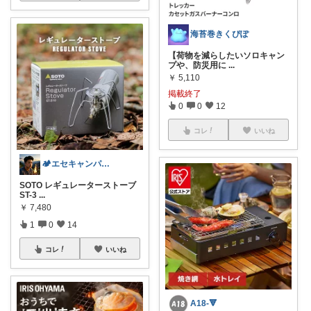
海苔巻きくぴぽ
【荷物を減らしたいソロキャン
プや、防災用に
...
￥
5,110
掲載終了
0
0
12
コレ
いいね
🏕️エセキャンパー🏕️わーくん🏕️
SOTO レギュレーターストーブ
ST-3
...
￥
7,480
1
0
14
コレ
いいね
A18-🔻