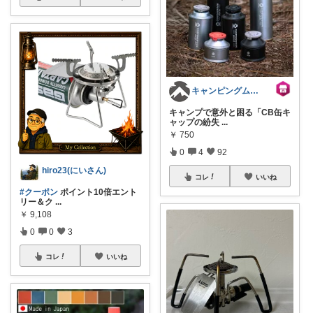
キャンピングムーン⛺アウトドアを快適に✨
キャンプで意外と困る「CB缶キ
ャップの紛失
...
￥
750
0
4
92
hiro23(にいさん)
コレ
いいね
#クーポン
ポイント10倍エント
リー＆ク
...
￥
9,108
0
0
3
コレ
いいね