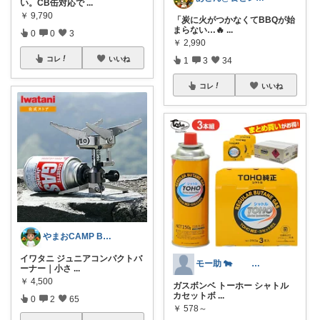
い。CB缶対応で
...
￥
9,790
「炭に火がつかなくてBBQが始
まらない…🔥
...
0
0
3
￥
2,990
コレ
いいね
1
3
34
コレ
いいね
やまおCAMP BASE🏕️🪵🔥
イワタニ ジュニアコンパクトバ
モー助 🐄 経由購入感謝です🐳
ーナー｜小さ
...
￥
4,500
ガスボンベ トーホー シャトル
カセットボ
...
0
2
65
￥
578～