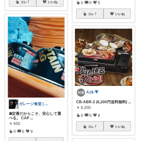
コレ
いいね
0
0
0
コレ
いいね
A18-🔻
CB-ABR-2 (6,200円送料無料)
...
ガレージ食堂 | 開業準備中
￥
6,200
⛽定番だからこそ、安心して選
0
0
8
べる。 CAP
...
￥
650
コレ
いいね
0
0
9