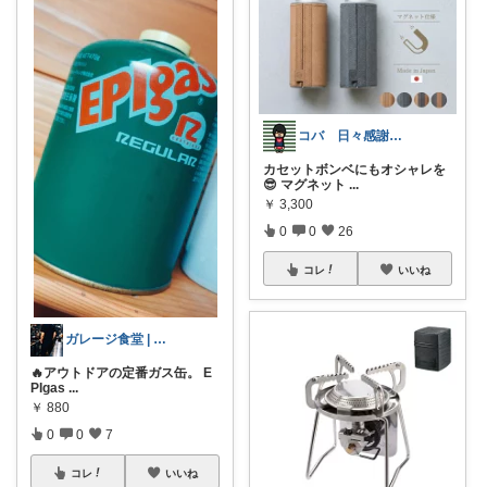
コバ 日々感謝✨私のすきなもの帖✨
カセットボンベにもオシャレを
😎 マグネット
...
￥
3,300
0
0
26
コレ
いいね
ガレージ食堂 | 開業準備中
🔥アウトドアの定番ガス缶。 E
PIgas
...
￥
880
0
0
7
コレ
いいね