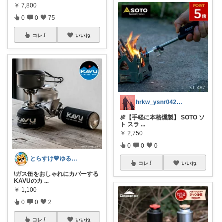
￥
7,800
0
0
75
コレ
いいね
hrkw_ysnr0428★いつも感謝★
🍖【手軽に本格燻製】 SOTO ソ
ト スラ
...
￥
2,750
0
0
0
とらすけ💙ゆるミニマリストの愛用品
コレ
いいね
\ガス缶をおしゃれにカバーする
KAVUのカ
...
￥
1,100
0
0
2
コレ
いいね