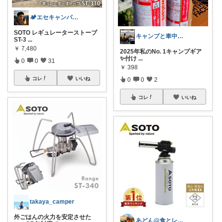
🏕️エセキャンパー🏕️わーくん🏕️
SOTO レギュレーターストーブ
キャンプと車中泊とアレヤコレヤ
ST-3
...
￥
7,480
2025年私のNo. 1キャンプギア
✨付け
...
0
0
31
￥
398
コレ
いいね
0
0
2
コレ
いいね
takaya_camper
外ごはんの火力を安定させた
あどん@食とレジャー用品