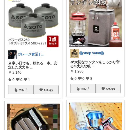
🦁shop Valor🦁
ガレージ食堂 | 開業準備中
🏕️大切なランタンをしっかり守
⛽ 寒い日でも、頼れる一本。安
る✨丈夫な帆
...
定した火力を
...
￥
1,980
￥
2,140
0
0
8
0
0
1
コレ
いいね
コレ
いいね