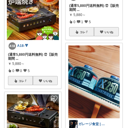
(通常5,880円送料無料) ⏰【販売
期間
...
￥
5,880～
0
1
5
コレ
いいね
A18-🔻
(通常5,880円送料無料) ⏰【販売
期間
...
￥
5,880～
0
0
5
コレ
いいね
ガレージ食堂 | 開業準備中