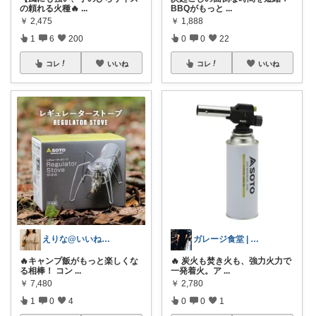
の頼れる火種🔥
...
BBQがもっと
...
￥
2,475
￥
1,888
1
6
200
0
0
22
コレ
いいね
コレ
いいね
えりな@いいね100%バック💓
ガレージ食堂 | 開業準備中
🔥キャンプ飯がもっと楽しくな
🔥 炭火も焚き火も、強力火力で
る相棒！ コン
...
一発着火。ア
...
￥
7,480
￥
2,780
1
0
4
0
0
1