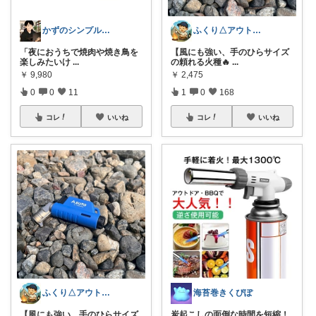
かずのシンプル生活｜一生モノに出会う場所
ふくり△アウトドア×防災
​「夜におうちで焼肉や焼き鳥を
【風にも強い、手のひらサイズ
楽しみたいけ
...
の頼れる火種🔥
...
￥
9,980
￥
2,475
0
0
11
1
0
168
コレ
いいね
コレ
いいね
ふくり△アウトドア×防災
海苔巻きくぴぽ
【風にも強い、手のひらサイズ
炭起こしの面倒な時間を短縮！