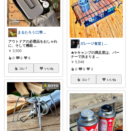
まるたろう🙂‍↕️季節アイテム
アウトドアの必需品をおしゃれ
ガレージ食堂 | 開業準備中
に、そして機能
...
￥
3,500
🔥✨キャンプの満足度は、バー
ナーで決まりま
...
0
0
6
￥
5,548
コレ
いいね
0
0
3
コレ
いいね