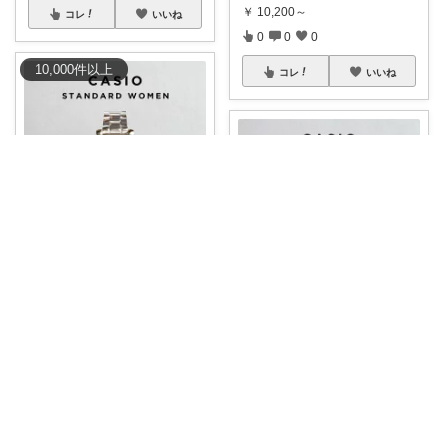
￥
10,200～
コレ
いいね
0
0
0
10,000
件
以上
コレ
いいね
𝘕𝘰𝘢 𓍯美容˖淡色˖グレージュ
甘すぎないフェミニン感を手元
に足せる♡CA
...
めい▷朝コレ⏰コメ挨拶不要🌿
￥
6,440～
0
0
80
▷ 腕時計⌚ メンズだけど、手元
にボリュ
...
￥
5,500～
コレ
いいね
0
0
4
コレ
いいね