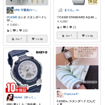
UPA 💡最高の一日を💡
まりん.。o○
#CASIO
カシオ スタンダード L
♡CASIO STANDARD AQ-80
...
TP
...
￥
6,080
￥
3,900～
0
0
23
1
1
220
コレ
いいね
コレ
いいね
𝙵𝚞𝚖𝚒𝚗𝚊𓍯
hanae（ゆっくりと進む）
CASIO⟡.·スタンダード だんだ
(PR) 凛とした「存在感」と、
ん革
...