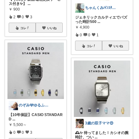
ス付き✨】
...
ちゃんくみ/ｲﾝｽﾀ@joy___935
￥
900
2
0
3
ジェネリックカルティエでバズ
った時計500
...
￥
4,900
コレ
いいね
0
0
1
コレ
いいね
のぞみ🩷ゆるふわライフ
【10年保証】CASIO STANDAR
D
...
3歳の双子ママ😍
￥
5,500～
0
0
3
🕰️✨ 待ってました！カシオの腕
時計、つい
...