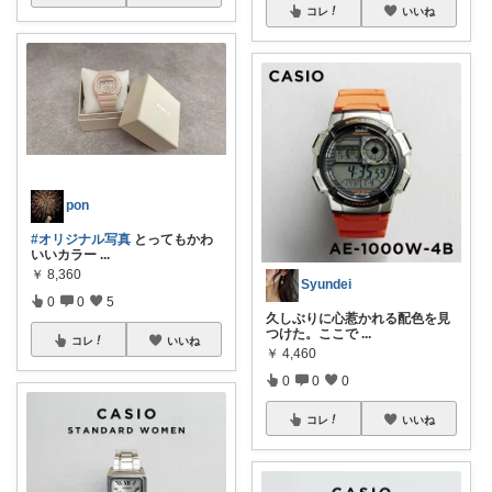
コレ
いいね
pon
#オリジナル写真
とってもかわ
いいカラー
...
￥
8,360
Syundei
0
0
5
久しぶりに心惹かれる配色を見
つけた。ここで
...
コレ
いいね
￥
4,460
0
0
0
コレ
いいね