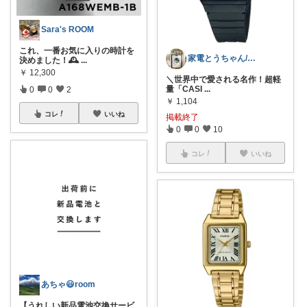
Sara's ROOM
これ、一番お気に入りの時計を
家電とうちゃん/2児のパパ✨️購入感謝！
決めました！🕰
...
￥
12,300
​＼世界中で愛される名作！超軽
量「CASI
...
0
0
2
￥
1,104
コレ
いいね
掲載終了
0
0
10
コレ
いいね
あちゃ😃room
【うれしい新品電池交換サービ