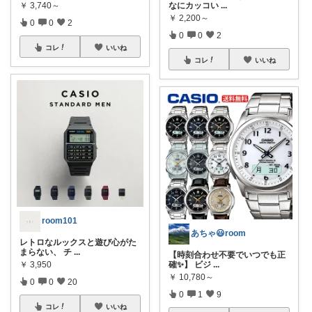
なにカッコい
...
￥
3,740～
￥
2,200～
0
0
2
0
0
2
コレ
いいね
コレ
いいね
room101
あちゃ😃room
レトロなルックスと遊び心がた
まらない、 チ
...
【時刻合わせ不要でいつでも正
確✨】 ビジ
...
￥
3,950
￥
10,780～
0
0
20
0
1
9
コレ
いいね