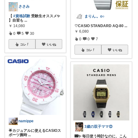
ささみ
【
#資格試験
受験生オススメ✨
まりん.。o○
】自習も
...
♡CASIO STANDARD AQ-80
...
￥
14,080
￥
6,080
0
5
30
0
0
7
コレ
いいね
コレ
いいね
namippe
3歳の双子ママ😍
🌟カジュアルに使えるCASIOス
ポーツ腕時
...
🌃✨ 毎日使う時計なのに、こん