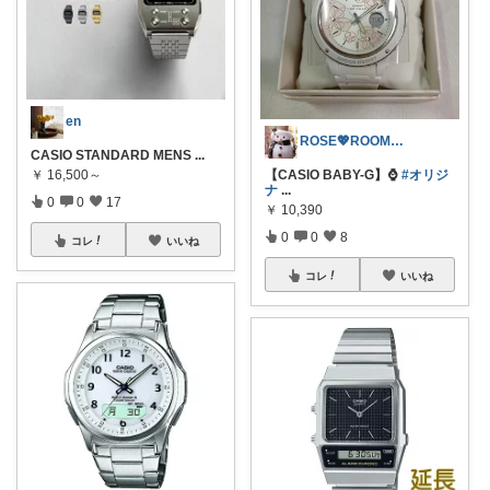
en
ROSE💖ROOM✨.｡.:*·°🌻
CASIO STANDARD MENS
...
【CASIO BABY-G】⌚
#オリジ
￥
16,500～
ナ
...
0
0
17
￥
10,390
0
0
8
コレ
いいね
コレ
いいね