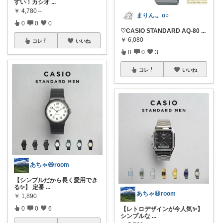
すい！カシオ
...
￥
4,780～
まりん.。o○
0
0
0
♡CASIO STANDARD AQ-80
...
￥
6,080
コレ
いいね
0
0
3
コレ
いいね
あちゃ😃room
【シンプルだから長く愛用でき
る✨】 定番
...
あちゃ😃room
￥
1,890
0
0
6
【レトロデザインが今人気✨】
シンプルな
...