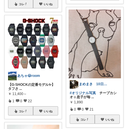
コレ
いいね
あちゃ😃room
まめまき 10日お買い物！！
【G-SHOCKの定番モデル✨】
タフさ
...
#オリジナル写真
チープカシ
￥
11,400～
オ☺︎息子が毎
...
1
0
22
￥
1,890
0
0
21
コレ
いいね
コレ
いいね