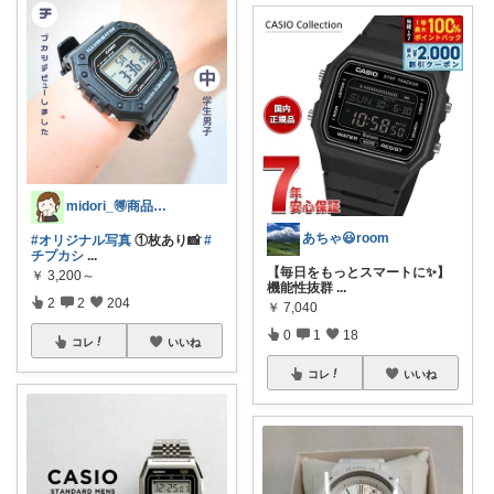
midori_🉐商品と時短簡単ごはん
あちゃ😃room
#オリジナル写真
①枚あり📸
#
チプカシ
...
【毎日をもっとスマートに✨】
￥
3,200～
機能性抜群
...
2
2
204
￥
7,040
0
1
18
コレ
いいね
コレ
いいね