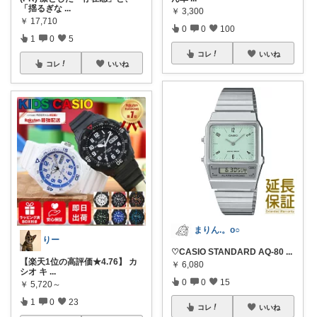
「揺るぎな
...
￥
3,300
￥
17,710
0
0
100
1
0
5
コレ
いいね
コレ
いいね
まりん.。o○
りー
♡CASIO STANDARD AQ-80
...
【楽天1位の高評価★4.76】 カ
￥
6,080
シオ キ
...
0
0
15
￥
5,720～
1
0
23
コレ
いいね