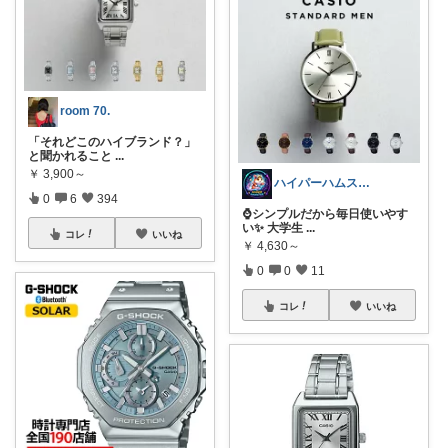
room 70.
「それどこのハイブランド？」
と聞かれること
...
￥
3,900～
ハイパーハムスター
0
6
394
⌚シンプルだから毎日使いやす
い✨ 大学生
...
コレ
いいね
￥
4,630～
0
0
11
コレ
いいね