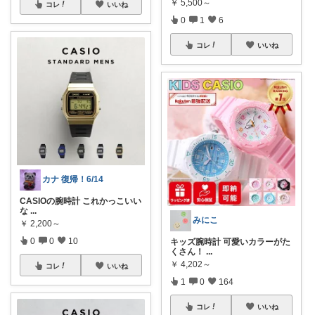
￥
5,500～
コレ
いいね
0
1
6
コレ
いいね
カナ 復帰！6/14
CASIOの腕時計 これかっこいい
な
...
みにこ
￥
2,200～
0
0
10
キッズ腕時計 可愛いカラーがた
くさん！
...
￥
4,202～
コレ
いいね
1
0
164
コレ
いいね