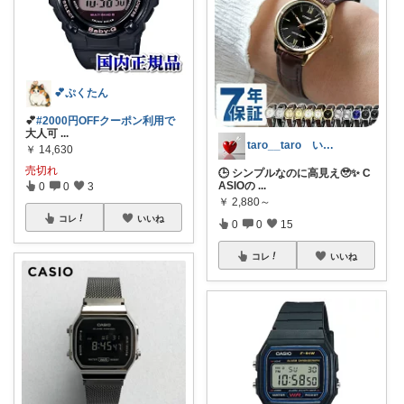
💕ぷくたん
💕
#2000円OFFクーポン利用で
大人可
...
taro__taro いらっしゃませ🎶
￥
14,630
売切れ
🕒 シンプルなのに高見え🥹✨ C
ASIOの
...
0
0
3
￥
2,880～
コレ
いいね
0
0
15
コレ
いいね