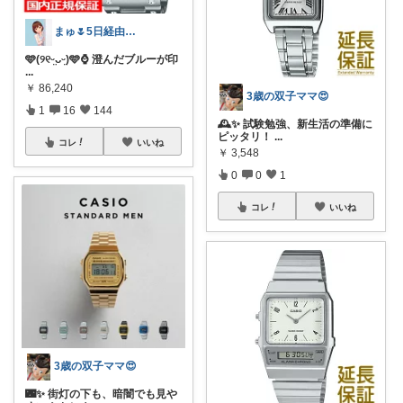
まゅ🌷5日経由感謝ﾃﾞｽ💕嬉😭😭
🩵(୨୧ᵕ̤ᴗᵕ̤)🩵⌚ 澄んだブルーが印
...
￥
86,240
3歳の双子ママ😍
1
16
144
🕰️✨ 試験勉強、新生活の準備に
ピッタリ！
...
コレ
いいね
￥
3,548
0
0
1
コレ
いいね
3歳の双子ママ😍
🌃✨ 街灯の下も、暗闇でも見や