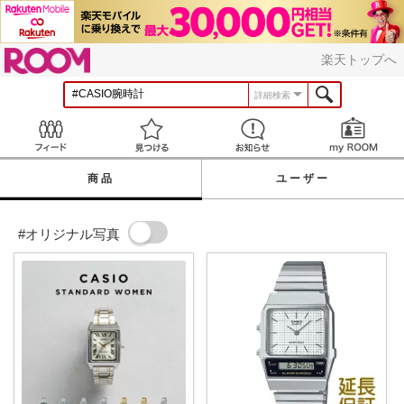
ROOM
楽天トップへ
詳細検索
Feed
見つける
お知らせ
商品
ユーザー
#オリジナル写真