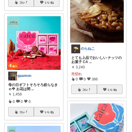
コレ
いいね
のらねこ
とても上品でおいしい ナッツの
お菓子 CA
...
￥
3,240
売切れ
gaamon
0
0
386
母の日ギフトそろそろ絞らなき
ゃ🌹 お花は間
...
コレ
いいね
￥
1,458
0
0
0
コレ
いいね