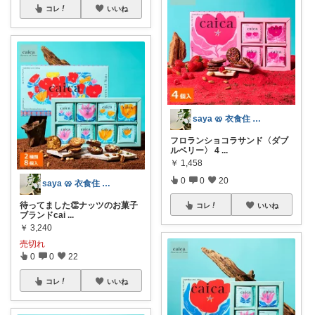
コレ
いいね
saya 🥨 衣食住 心地よい暮らし
フロランショコラサンド〈ダブ
ルベリー〉 4
...
￥
1,458
0
0
20
saya 🥨 衣食住 心地よい暮らし
待ってました👏ナッツのお菓子
コレ
いいね
ブランドcai
...
￥
3,240
売切れ
0
0
22
コレ
いいね