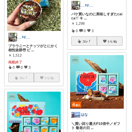
__sy__
パケ買いなのに美味しすぎたcai
ca♡ キ
...
￥
1,296
0
0
3
__sy__
コレ
いいね
ブラウニーとナッツがとにかく
相性抜群🥹 ピ
...
￥
1,512
掲載終了
0
0
3
コレ
いいね
はな
＼買い回り最大P10倍中／ギフ
ト 敬老の日
...