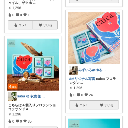
ュイル、ザクホ
...
￥
1,296
0
0
1
コレ
いいね
みずいろ🌿ゆるミニマリストの暮らし
#オリジナル写真
caica フロラ
ンタン
...
￥
1,296
0
0
24
saya 🥨 衣食住 心地よい暮らし
こちらは４個入りフロランショ
コレ
いいね
コラサンド 4
...
￥
1,296
0
0
35