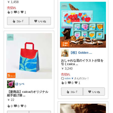
￥
1,458
売切れ
0
0
1
コレ
いいね
【桜】Golden Mama
おしゃれな花のイラストが目を
引くcaica
...
￥
3,240
売切れ
robin ❦
さんのコレ！
0
0
1
ほっぺ
【新商品】caicaのオリジナル
コレ
いいね
紙手提げ袋
...
￥
22
0
0
0