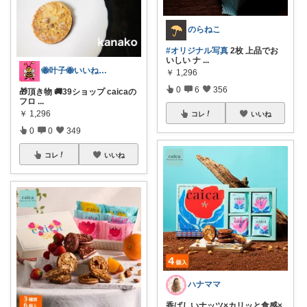
のらねこ
#オリジナル写真
2枚 上品でお
いしい ナ
...
🐝叶子🐝いいね07/29まで完💨
￥
1,296
0
6
356
🎁頂き物 🚚39ショップ caicaの
フロ
...
￥
1,296
コレ
いいね
0
0
349
コレ
いいね
ハナママ
香ばしいナッツ×カリッと食感×