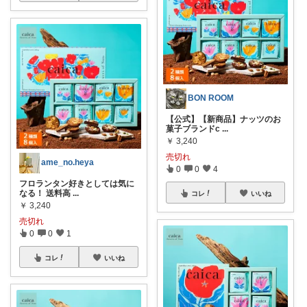
BON ROOM
【公式】【新商品】ナッツのお
菓子ブランドc
...
￥
3,240
売切れ
ame_no.heya
0
0
4
フロランタン好きとしては気に
なる！ 送料高
...
コレ
いいね
￥
3,240
売切れ
0
0
1
コレ
いいね