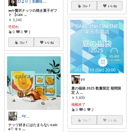
ひより｜主婦目線のROOM
コレ
いいね
🥜✨贅沢ナッツの焼き菓子ギフ
ト 【caic
...
￥
3,240
売切れ
0
0
1
コレ
いいね
yu
夏の福袋 2025 数量限定 期間限
定 人
...
￥
5,400
掲載終了
0
0
2
__sy__
コレ
いいね
ナッツ好きにはたまらないcaic
a♡ キャ
...