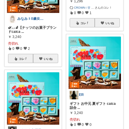
￥
1,296
CROWN☆甘
...
さんのコレ！
0
0
1
みなみ〻0歳女の子ママ👶🏻🎀
コレ
いいね
🌿⸝⸝🧦【ナッツのお菓子ブラン
ドcaica
...
￥
3,240
売切れ
0
0
2
コレ
いいね
ER
ギフト お中元 夏ギフト caica
詰合
...
￥
3,240
売切れ
0
0
0