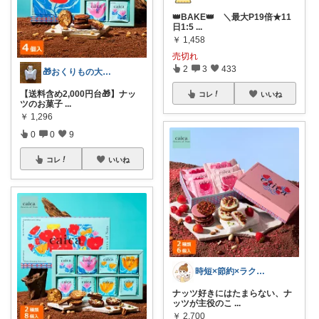
👑BAKE👑 ＼最大P19倍★11
日1:5
...
￥
1,458
売切れ
2
3
433
🎁おくりもの大臣🎁💐
【送料含め2,000円台🎁】ナッ
コレ
いいね
ツのお菓子
...
￥
1,296
0
0
9
コレ
いいね
時短×節約×ラクする暮らし♪
ナッツ好きにはたまらない、ナ
ッツが主役のこ
...
￥
2,700