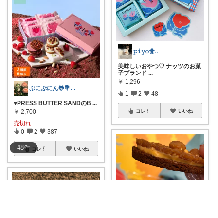
𝚙𝚒𝚢𝚘🐥˒˒
美味しいおやつ♡ ナッツのお菓
子ブランド
...
￥
1,296
ぷにぷにん🐸💐7月おやすみします🙏
1
2
48
♥️PRESS BUTTER SANDのB
...
コレ
いいね
￥
2,700
売切れ
0
2
387
48
件
コレ
いいね