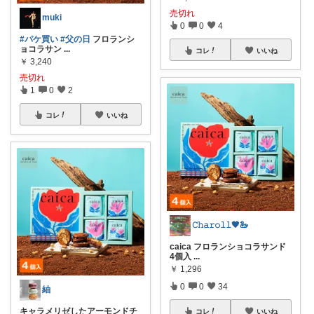
売切れ
muki
0
0
4
#パケ買い
#父の日
フロランシ
ョコラサン
...
コレ
いいね
￥
3,240
売切れ
1
0
2
コレ
いいね
𝙲𝚑𝚊𝚛𝚘𝚕𝚕🖤🦢
caica フロランショコラサンド
4個入
...
￥
1,296
0
0
34
紬
キャラメリゼしたアーモンドチ
コレ
いいね