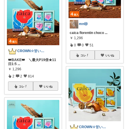
mnⓂ︎
caica florentin choco
...
￥
1,296
0
0
51
CROWN☆甘いものをメインに紹介☆
コレ
いいね
👑BAKE👑 ＼最大P19倍★11
日1:5
...
￥
1,296
2
2
814
コレ
いいね
CROWN☆甘いものをメインに紹介☆