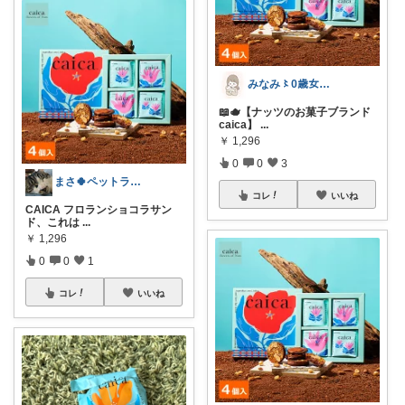
みなみ〻0歳女の子ママ👶🏻🎀
📖🫖【ナッツのお菓子ブランド
caica】
...
￥
1,296
0
0
3
まさ🍀ペットライフ🐾
コレ
いいね
CAICA フロランショコラサン
ド、これは
...
￥
1,296
0
0
1
コレ
いいね