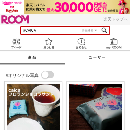
ROOM
楽天トップへ
詳細検索
Feed
見つける
お知らせ
商品
ユーザー
#オリジナル写真