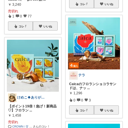
コレ
いいね
￥
3,240
売切れ
1
0
77
コレ
いいね
テラ
Caicaのフロランショコラサン
ドは、ナッ
...
￥
1,296
けめこ🍀ありがとうございます🤭💕
0
0
3
【ポイント19倍！急げ！新商品
♡】フロラン
...
コレ
いいね
￥
1,458
売切れ
CROWN☆甘
...
さんのコレ！