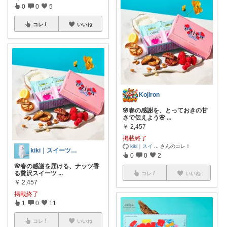
0
0
5
コレ
いいね
Kojiron
🌸春の感謝を、とっておきの甘
さで伝えよう🌸
...
￥
2,457
掲載終了
kiki｜スイ
...
さんのコレ！
kiki｜スイーツ専門🍰
0
0
2
🌸春の感謝を届ける、ナッツ香
る贅沢スイーツ
...
コレ
いいね
￥
2,457
掲載終了
1
0
11
コレ
いいね