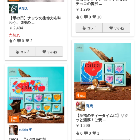
チョコの贅沢
...
AND,
￥
1,296
0
0
10
【母の日】ナッツの生命力を味
わう、 3種の
...
￥
2,484
コレ
いいね
売切れ
0
0
2
コレ
いいね
有馬
【至福のティータイムに】ザク
ッと濃厚！ご褒
...
￥
1,296
robin ❦
0
0
1
caica 𓂃꙳⋆ gift set 詰
...