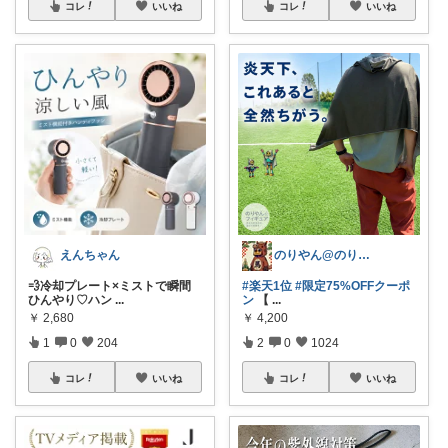
コレ
いいね
コレ
いいね
えんちゃん
のりやん@のりやんフィギュアを探せ開催中
💨冷却プレート×ミストで瞬間
#楽天1位
#限定75%OFFクーポ
ひんやり♡ハン
...
ン
【
...
￥
2,680
￥
4,200
1
0
204
2
0
1024
コレ
いいね
コレ
いいね