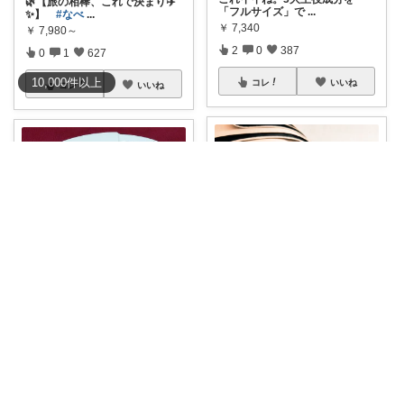
🌿【旅の相棒、これで決まり✈️
「フルサイズ」で
...
✨】
#なべ
...
￥
7,340
￥
7,980～
2
0
387
0
1
627
10,000
件
以上
コレ
いいね
コレ
いいね
annkumo𓂅 𓈒北欧ゆるミニマル
tree🌳この木なんの木🙆‍♀️🌳
#8/11まで25%OFFクーポン🉐
#購入品
#送料無料
💰1000円OF
軽く
...
...
￥
3,380～
￥
4,980～
0
0
536
1
0
296