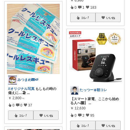
￥
6,980
0
1
183
コレ
いいね
みつまめ🎹🍉
#オリジナル写真
もしもの時の
たっつー☀️朝コレ
備えに…🏖
...
￥
2,800～
【スマート家電、ここから始め
る人へ🎛️】
...
0
0
37
￥
12,630
0
2
95
コレ
いいね
コレ
いいね