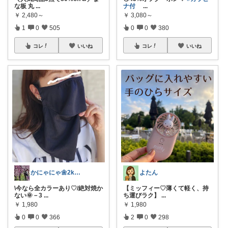
な板 丸
...
ナ付
...
￥
2,480～
￥
3,080～
1
0
505
0
0
380
コレ
いいね
コレ
いいね
かにゃにゃ🌼2kids mama
よたん
\今なら全カラーあり♡/絶対焼か
【ミッフィー♡薄くて軽く、持
ない🌞－3
...
ち運びラク】
...
￥
1,980
￥
1,980
0
0
366
2
0
298