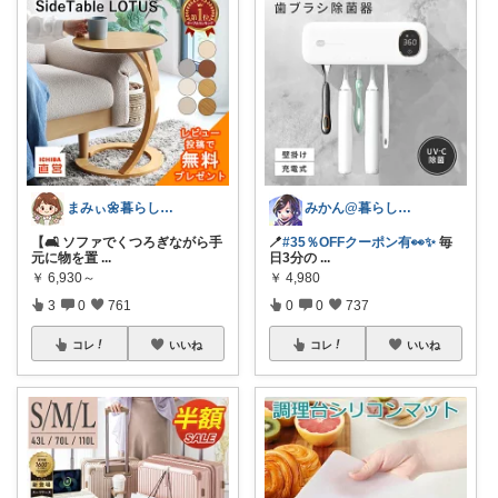
まみぃ🌼暮らしの便利グッズ｜毎日朝コレ
みかん@暮らしのもの／暑さ対策に全力⛱️
【🛋️ ソファでくつろぎながら手
🪥
#35％OFFクーポン有👀✨
毎
元に物を置
...
日3分の
...
￥
6,930～
￥
4,980
3
0
761
0
0
737
コレ
いいね
コレ
いいね