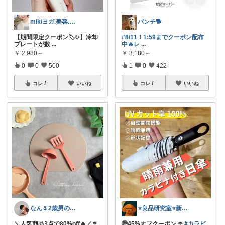
mik/ヨガ.美容.ファッション𓂃.✿
パンチ🐕
【期間限定クーポン🏷️✨】冷却
#8/11！1:59までクーポン配布
プレートが数
...
中🔥レ
...
￥
2,980～
￥
3,180～
0
0
500
1
0
422
コレ
いいね
コレ
いいね
なん🌷2歳男の子ママ⿻*.アイコン変更
⭐良品研究室⭐新潟県民のオススメ🍙お米
＼人気商品3点で80%off🔥／ま
🉐45%オフクーポン ☂️
#カラビ