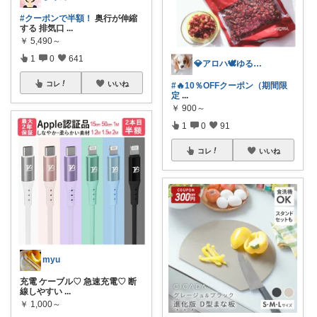
#クーポンで半額！
奥行が伸縮
する 排気口
...
￥
5,490～
1
0
641
💎アロハ🕊️ゆる無添加🔥身体に優し
コレ
いいね
#🔥10％OFFクーポン（期間限
定
...
￥
900～
1
0
91
コレ
いいね
myu
充電 ケーブル♡ 急速充電♡ 断
線しやすい
...
￥
1,000～