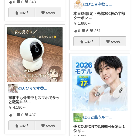
0
0
343
はぴこ★今欲しい厳選アイテム
コレ
いいね
本日8/4限定・先着200枚の半額
クーポン
...
￥
1,880～
0
6
361
コレ
いいね
のんびりです🥹2歳息子♡０歳娘♡
家事中も外出中もスマホでサッ
と確認✨ 36
...
￥
4,180～
1
0
487
ほっと整うルーム🌿
コレ
いいね
🌟 COUPONで3,990円🔥楽天１
位🥇
...