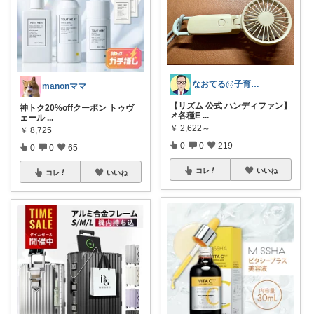
なおてる@子育て共働き いつもTHX🙏
manonママ
【リズム 公式 ハンディファン】
神トク20%offクーポン トゥヴ
📌各種E
...
ェール
...
￥
2,622～
￥
8,725
0
0
219
0
0
65
コレ
いいね
コレ
いいね