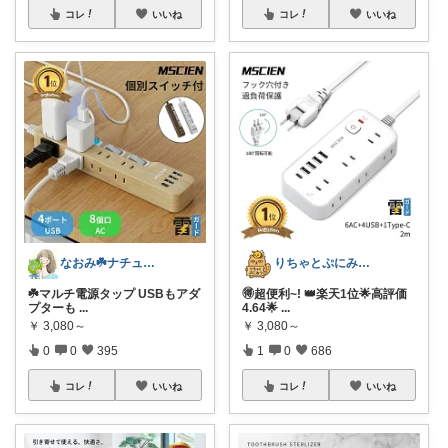
コレ
いいね
コレ
いいね
なおみ☘️ナチュラル生活
​りちゃとぷにみつ💎
☘️マルチ電源タップ USBもアダ
🉐超便利~! 👑楽天1位🌟高評価
プターも
...
4.64🌟
...
￥
3,080～
￥
3,080～
0
0
395
1
0
686
コレ
いいね
コレ
いいね