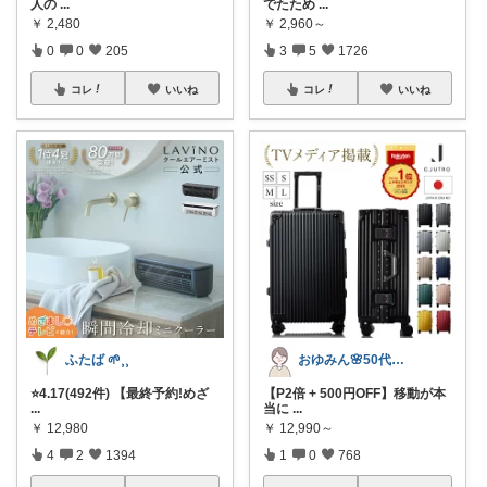
人の
...
でたため
...
￥
2,480
￥
2,960～
0
0
205
3
5
1726
コレ
いいね
コレ
いいね
ふたば 🌱⸒⸒
おゆみん🌸50代からの快適暮らし
⭐️4.17(492件) 【最終予約!めざ
【P2倍 + 500円OFF】移動が本
...
当に
...
￥
12,980
￥
12,990～
4
2
1394
1
0
768