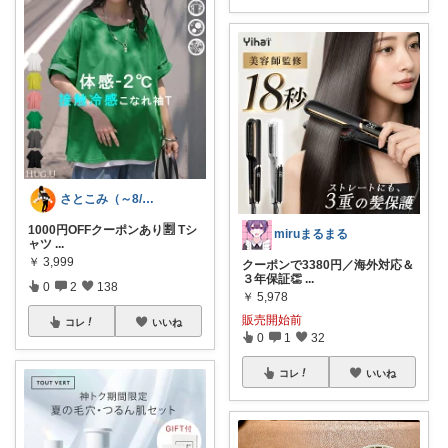
さとこみ（～8/4 感謝🙏）
1000円OFFクーポンあり🈹 Tシ
miruまるまる
ャツ
...
￥
3,999
クーポンで3380円／海外対応＆
３年保証👏
...
0
2
138
￥
5,978
販売開始前
コレ
いいね
0
1
32
コレ
いいね