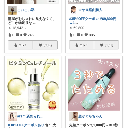
こいこい🐱
マヤ＠経由購入に感謝❤️
部屋がおしゃれに見えなくて、
#35%OFFクーポンで69,800円
どこか物足りな
...
→4
...
￥
18,942～
￥
69,800
0
0
246
0
0
885
コレ
いいね
コレ
いいね
ars*° 褒められ美肌へ🫧
超かぐらちゃん
#30%OFFクーポンあり
🌼*･ 大
先着クーポンで1,000円～🫶3秒