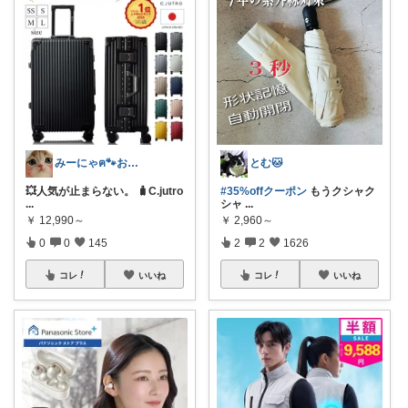
みーにゃฅ🐾お役立ちになれれば😊
とむ🐱
💥人気が止まらない。 🧳C.jutro
#35%offクーポン
もうクシャク
...
シャ
...
￥
12,990～
￥
2,960～
0
0
145
2
2
1626
コレ
いいね
コレ
いいね