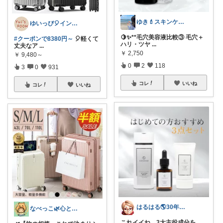
ゆき💄スキンケア&メイク
ゆいっぴ🎈インテリアとファッション
🍋✨**毛穴美容液比較③ 毛穴＋
#クーポンで8380円～
🎈軽くて
ハリ・ツヤ
...
丈夫なア
...
￥
2,750
￥
9,480～
0
2
118
3
0
931
コレ
いいね
コレ
いいね
はるはる🌎️30年美容マーケター
なべっこ🌿心と体を整える暮らし
これイイね。3大主役成分を