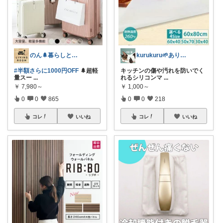
のん🌲暮らしと家具
kurukuru🌱ありがとうございます
#半額さらに1000円OFF
🌲超軽
キッチンの傷や汚れを防いでく
量スー
...
れるシリコンマ
...
￥
7,980～
￥
1,000～
0
0
865
0
0
218
コレ
いいね
コレ
いいね