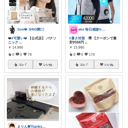
3sei💎 ｺﾚNG🈲🙅‍♀️
ako 毎日感謝✨今月もよろしくです☺️
❤️
#可愛い❤️
【公式店】 パナソ
#暑さ対策
🉐 【クーポンで最
ニック
...
安9588円
...
￥
14,986
￥
15,980
0
0
79
0
0
170
コレ
いいね
コレ
いいね
まりん❁Thanks a lot‪ ❤︎