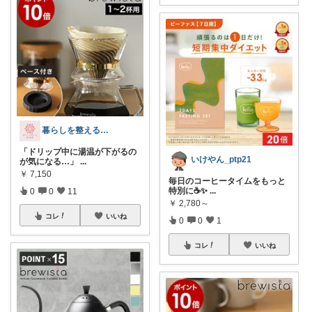
暮らしを整える研究所🍀
「ドリップ中に湯温が下がるの
いけやん_ptp21
が気になる…」
...
￥
7,150
毎日のコーヒータイムをもっと
特別に☕✨
...
0
0
11
￥
2,780～
コレ
いいね
0
0
1
コレ
いいね