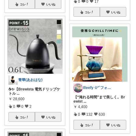
0
0
17
コレ
いいね
コレ
いいね
青華(あおはな)
Reefy ✩*˚フォロワー様から購入✿
☕✨【Brewista 電気ドリップケ
トル
...
【“淹れる時間”まで美しく。Br
￥
28,600
ewist
...
0
0
2
￥
4,400
0
132
630
コレ
いいね
コレ
いいね