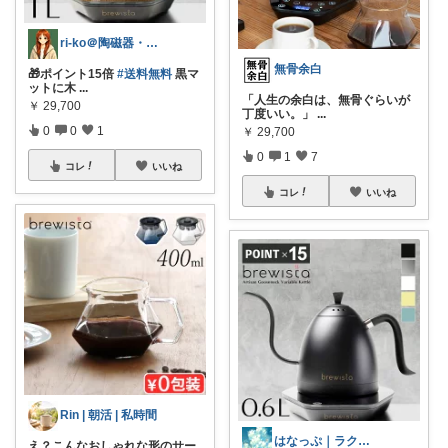
ri-ko＠陶磁器・インテリア雑貨好き
無骨余白
🎁ポイント15倍
#送料無料
黒マ
ットに木
...
「人生の余白は、無骨ぐらいが
￥
29,700
丁度いい。」
...
0
0
1
￥
29,700
0
1
7
コレ
いいね
コレ
いいね
Rin | 朝活 | 私時間
はなっぷ｜ラクに生きる
え？こんなおしゃれな形のサー