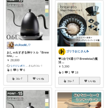
sh.RooM..♡
ゴリラおじさん☕️
おしゃれすぎる神ケトル「Brew
ista」
...
🖤1台で4通り!? Brewistaの魔
￥
28,600
法
...
なすぴよ🍆の
...
さんのコレ！
￥
5,390
0
0
6
0
1
18
コレ
いいね
コレ
いいね