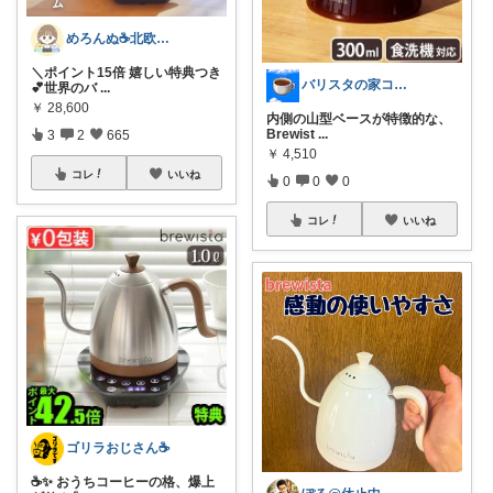
めろんぬ☕️北欧ナチュラルな暮らし
＼ポイント15倍 嬉しい特典つき
バリスタの家コーヒー選品室☕️🧎
💕世界のバ
...
￥
28,600
内側の山型ベースが特徴的な、
Brewist
...
3
2
665
￥
4,510
コレ
いいね
0
0
0
コレ
いいね
ゴリラおじさん☕️
☕️✨ おうちコーヒーの格、爆上