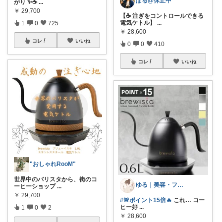
ぽる@休止中
がり ✨☕
...
￥
29,700
【☕ 注ぎをコントロールできる
電気ケトル】
...
1
0
725
￥
28,600
コレ
いいね
0
0
410
コレ
いいね
"おしゃれRooM"
世界中のバリスタから、街のコ
ゆる｜美容・ファッション
ーヒーショップ
...
￥
29,700
#🚨ポイント15倍🔥
これ… コー
ヒー好
...
1
0
2
￥
28,600