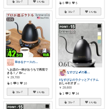
コレ
いいね
0
0
5
コレ
いいね
🐰ゆるナースの愛用品ROOM🐰
＼お店の一杯がおうちで再現で
なすぴよ🍆の暮らしラクッとROOM⭐️
きる！／ Br
...
￥
29,700
#なすぴよのラクッとアイテム
おしゃれすぎ
...
0
0
10
￥
28,600
コレ
いいね
1
2
34
コレ
いいね