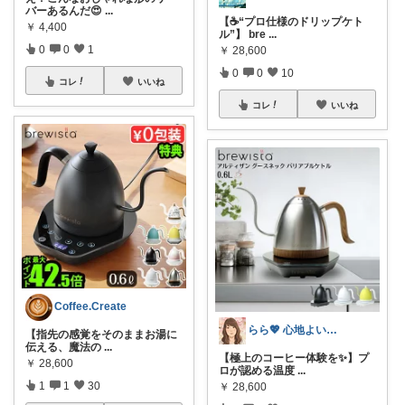
バーあるんだ😍
...
【☕“プロ仕様のドリップケト
￥
4,400
ル”】 bre
...
0
0
1
￥
28,600
0
0
10
コレ
いいね
コレ
いいね
Coffee.Create
らら💖 心地よい暮らしの愛用品💖
【指先の感覚をそのままお湯に
伝える、魔法の
...
【極上のコーヒー体験を✨】プ
￥
28,600
ロが認める温度
...
1
1
30
￥
28,600