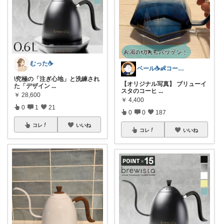
むった☕️
ベール☕👶コーヒー好きパパ
\究極の「注ぎ心地」と洗練され
【オリジナル写真】 ブリューイ
た「デザイン
...
スタのコーヒ
...
￥
28,600
￥
4,400
0
1
21
0
0
187
コレ
いいね
コレ
いいね