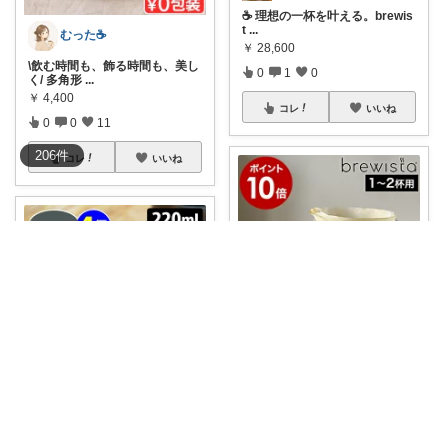
​☕️ 理想の一杯を叶える。brewis
t
...
むった☕️
￥
28,600
\飲む時間も、飾る時間も、美し
0
1
0
く/ 多角形
...
￥
4,400
コレ
いいね
0
0
11
206
件
コレ
いいね
口髭親父@陶磁器やインテリア雑貨好き
🎁ポイント10倍！
#送料無料
渦
巻く黄金
...
Ken / お家カフェ&コーヒー☕️
￥
7,150
コーヒーの香りと味を楽しむカ
0
0
5