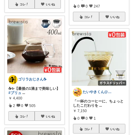
コレ
いいね
0
0
247
コレ
いいね
ゴリラおじさん☕️
☕️✨【最後の1滴まで美味しい】
たいやきくん@経由購入感謝です😊
#ブリュ
...
￥
4,400
「一杯のコーヒーに、ちょっと
したこだわりを
...
2
0
505
￥
7,150
コレ
いいね
0
0
1
コレ
いいね