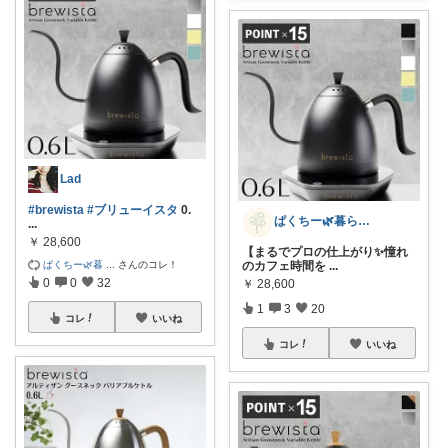
Lad
#brewista
#ブリューイスタ
0.
ぱくちー🌿暮らしを整える。
...
￥
28,600
【まるでプロの仕上がり✨憧れ
ぱくちー🌿暮
...
さんのコレ！
のカフェ時間を
...
0
0
32
￥
28,600
1
3
20
コレ
いいね
コレ
いいね