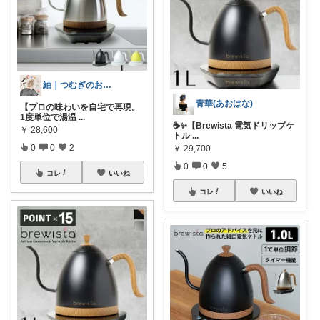
紬｜つむぎのおうち時間
青華(あおはな)
【プロの味わいを自宅で再現。
1度単位で湯温
...
☕✨【Brewista 電気ドリップケ
￥
28,600
トル
...
0
0
2
￥
29,700
0
0
5
コレ
いいね
コレ
いいね