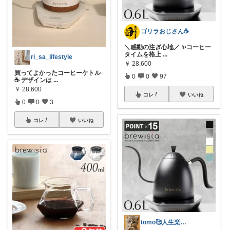
ゴリラおじさん☕️
＼感動の注ぎ心地／ ✨コーヒー
タイムを格上
...
ri_sa_lifestyle
￥
28,600
買ってよかったコーヒーケトル
0
0
97
☕ デザインは
...
￥
28,600
コレ
いいね
0
0
3
コレ
いいね
tomo🥰人生楽しく生きなくちゃ😁✨