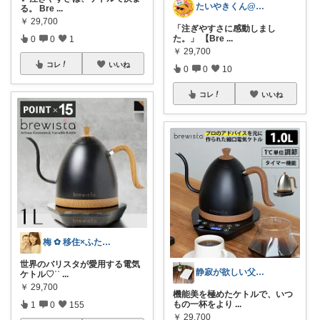
たいやきくん@経由購入感謝です😊
る。 Bre
...
￥
29,700
「注ぎやすさに感動しまし
た。」 【Bre
...
0
0
1
￥
29,700
コレ
いいね
0
0
10
コレ
いいね
梅 ✿ 移住×ふたり暮らし⸜⸝⋆︎*
世界のバリスタが愛用する電気
静寂が欲しい父🍀憧れの無骨な暮らし
ケトル♡︎ʾʾ
...
￥
29,700
機能美を極めたケトルで、いつ
もの一杯をより
...
1
0
155
￥
29,700