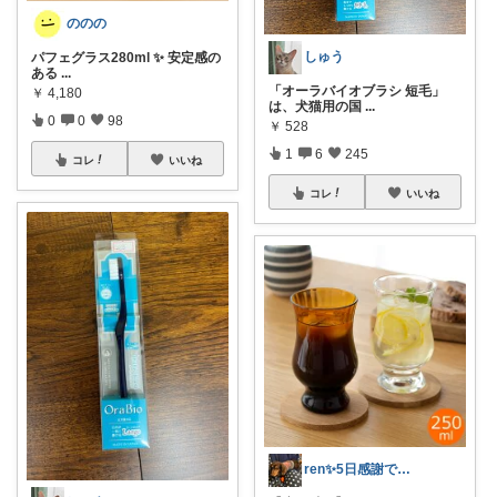
ののの
しゅう
パフェグラス280ml ✨ 安定感の
ある
...
「オーラバイオブラシ 短毛」
￥
4,180
は、犬猫用の国
...
0
0
98
￥
528
1
6
245
コレ
いいね
コレ
いいね
ren✨5日感謝です♡🤔