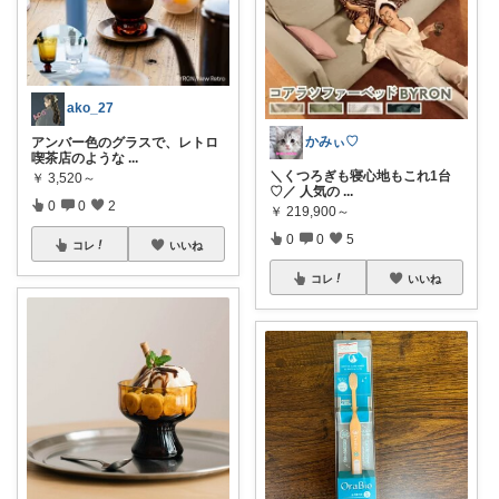
ako_27
かみぃ♡
アンバー色のグラスで、レトロ
喫茶店のような
...
＼くつろぎも寝心地もこれ1台
￥
3,520～
♡／ 人気の
...
0
0
2
￥
219,900～
0
0
5
コレ
いいね
コレ
いいね