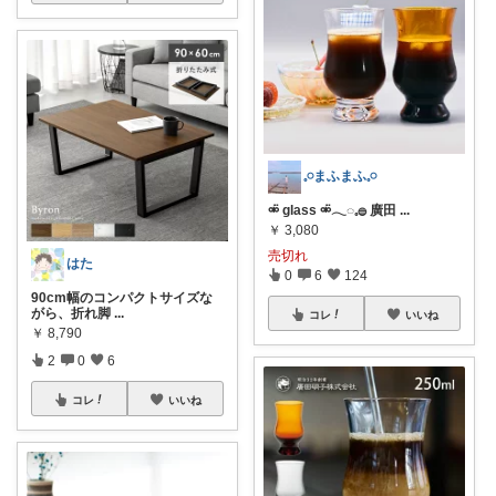
𓈒𓏸まふまふ𓈒𓏸
⚮̈ glass ⚮̈ 𓂃◌𓈒𓐍 廣田
...
￥
3,080
売切れ
はた
0
6
124
90cm幅のコンパクトサイズな
がら、折れ脚
...
コレ
いいね
￥
8,790
2
0
6
コレ
いいね