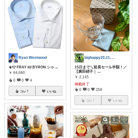
Ryan Westwood
bighappy20.21.24日感謝！
☀️👕 FRAY i/d BYRON シャ
...
15日まで＼延長セール半額！／
【廣田硝子｜
...
￥
64,680
￥
2,145
0
0
4
掲載終了
0
0
258
コレ
いいね
コレ
いいね