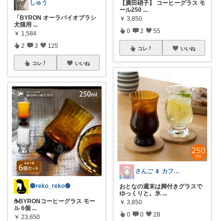
しゅう
【廣田硝子】 コーヒーグラス モ
ール250
...
「BYRON オーラバイオブラシ
￥
3,850
犬猫用
...
0
2
55
￥
1,584
2
3
125
コレ
いいね
コレ
いいね
さんご 🌷 カフェ好きのおうち充実🌷
🟡reko_reko🟡
おとなの週末は脚付きグラスで
ゆっくりと。氷
...
☕️BYRONコーヒーグラス モー
￥
3,850
ル 6個
...
0
0
28
￥
23,650