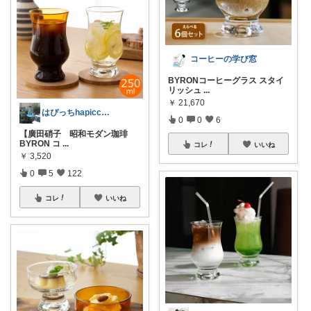
コーヒーの学び窓
BYRONコーヒーグラス スタイ
リッシュ
...
￥
21,670
はぴっちhapicchi💎🏃感謝💐
0
0
6
【廣田硝子 昭和モダン珈琲
BYRON コ
...
コレ
いいね
￥
3,520
0
5
122
コレ
いいね