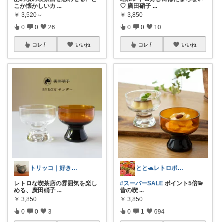
こか懐かしいカ
...
♡ 廣田硝子
...
￥
3,520～
￥
3,850
0
0
26
0
0
10
コレ
いいね
コレ
いいね
トリッコ｜好きな雑貨・インテリア
とと🐢レトロポップとキッチン雑貨👒
レトロな喫茶店の雰囲気を楽し
#スーパーSALE
ポイント5倍💫
める、廣田硝子
...
昔の喫
...
￥
3,850
￥
3,850
0
0
3
0
1
694