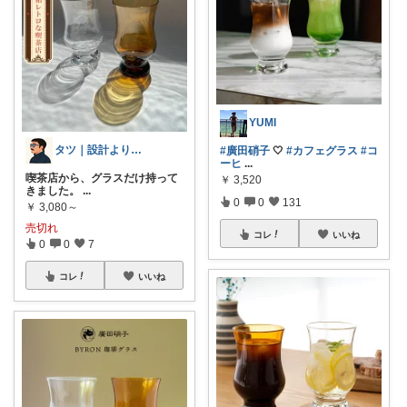
YUMI
タツ｜設計より先にポチる建築士
#廣田硝子
🤍
#カフェグラス
#コ
ーヒ
...
喫茶店から、グラスだけ持って
￥
3,520
きました。
...
0
0
131
￥
3,080～
売切れ
コレ
いいね
0
0
7
コレ
いいね