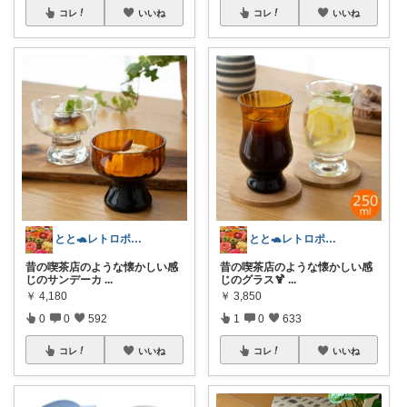
コレ
いいね
コレ
いいね
とと🐢レトロポップとキッチン雑貨👒
とと🐢レトロポップとキッチン雑貨👒
昔の喫茶店のような懐かしい感
昔の喫茶店のような懐かしい感
じのサンデーカ
...
じのグラス🍹
...
￥
4,180
￥
3,850
0
0
592
1
0
633
コレ
いいね
コレ
いいね