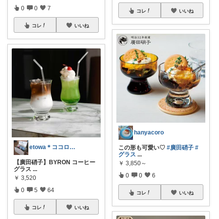
0
0
7
コレ
いいね
コレ
いいね
hanyacoro
etowa＊ココロとカラダに優しい暮らし
この形も可愛い♡
#廣田硝子
#
グラス
...
【廣田硝子】BYRON コーヒー
￥
3,850～
グラス
...
0
0
6
￥
3,520
0
5
64
コレ
いいね
コレ
いいね