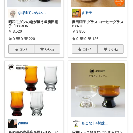
なほ✻ていねいな暮らし
まる子
昭和モダンの趣が漂う🥃廣田硝
廣田硝子 グラス コーヒーグラス
子「BYRON
...
BYRO
...
￥
3,520
￥
3,850
0
0
220
0
0
136
コレ
いいね
コレ
いいね
yuuka
もこな｜4姉妹ママ×子供のも×家事ラク
あの頃の喫茶店を思わせる、ど
昭和レトロ好きにはたまらない