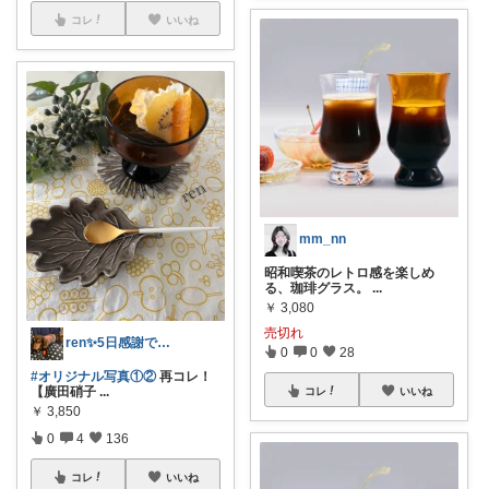
コレ
いいね
mm_nn
昭和喫茶のレトロ感を楽しめ
る、珈琲グラス。
...
￥
3,080
売切れ
ren✨5日感謝です♡🤔
0
0
28
#オリジナル写真①②
再コレ！
【廣田硝子
...
コレ
いいね
￥
3,850
0
4
136
コレ
いいね