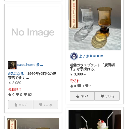
よよぎ💊ROOM
saco.home 多忙の為ゆっくりです
老舗ガラスブランド「廣田硝
子」が手掛ける、
...
#気になる
1960年代昭和の喫
￥
3,080～
茶店で多く
...
売切れ
￥
3,080
0
0
6
掲載終了
0
0
62
コレ
いいね
コレ
いいね