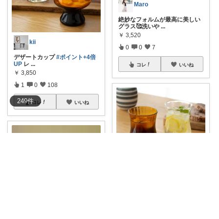
Maro
絶妙なフォルムが最高に美しい
グラス🥰洗いや
...
￥
3,520
kii
0
0
7
デザートカップ
#ポイント+4倍
UP
レ
...
コレ
いいね
￥
3,850
1
0
108
249
件
コレ
いいね
ayusan✳︎猫との暮らし
［廣田硝子 昭和モダン珈琲BYR
ON コー
...
￥
3,850