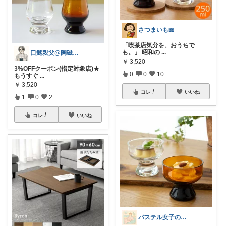
さつまいも📖
「喫茶店気分を、おうちで
も。」 昭和の
...
口髭親父@陶磁器やインテリア雑貨好き
￥
3,520
3%OFFクーポン(指定対象店)★
0
0
10
もうすぐ
...
￥
3,520
コレ
いいね
1
0
2
コレ
いいね
パステル女子の丁寧な暮らし🌸