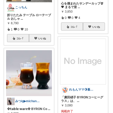
心を掴まれたサンデーカップ🍨
🧡 まるで昔
...
こっちん
￥
3,850
折りたたみ テーブル ローテーブ
0
0
4
ル おしゃ
...
￥
8,790
コレ
いいね
1
0
10
コレ
いいね
れもんママ🍋暮らし
「廣田硝子 BYRONコーヒーグ
ラス」は、
...
みつig▶︎michan_kakei_
￥
3,080
𖣊𝕥𝕒𝕓𝕝𝕖 𝕨𝕒𝕣𝕖𖣊 BYRON Co
...
掲載終了