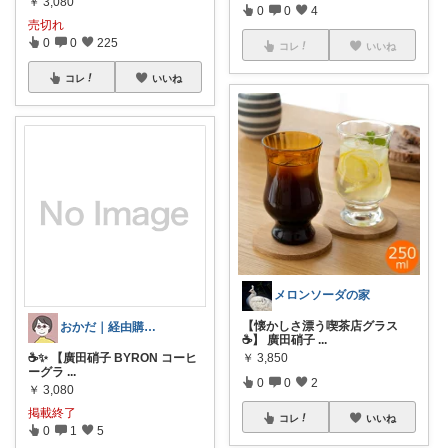
￥
3,080
0
0
4
売切れ
0
0
225
コレ
いいね
コレ
いいね
メロンソーダの家
【懐かしさ漂う喫茶店グラス
おかだ｜経由購入します！
☕️】 廣田硝子
...
￥
3,850
☕✨ 【廣田硝子 BYRON コーヒ
ーグラ
...
0
0
2
￥
3,080
掲載終了
コレ
いいね
0
1
5