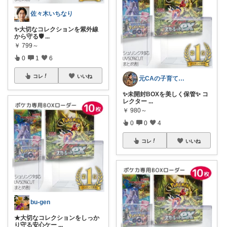
佐々木いちなり
✨大切なコレクションを紫外線
から守る🛡️
...
￥
799～
0
1
6
コレ
いいね
元CAの子育ておしゃれLife♡
✨未開封BOXを美しく保管✨ コ
レクター
...
￥
980～
0
0
4
コレ
いいね
bu-gen
★大切なコレクションをしっか
り守る安心ケー
...