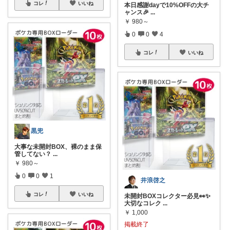
コレ
いいね
本日感謝dayで10%OFFの大チ
ャンス🎉
...
￥
980～
0
0
4
コレ
いいね
黒兜
大事な未開封BOX、裸のまま保
管してない？
...
￥
980～
0
0
1
井浪啓之
コレ
いいね
未開封BOXコレクター必見👀✨
大切なコレク
...
￥
1,000
掲載終了