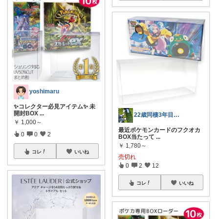
yoshimaru
✨コレクター必見アイテム✨ 未
開封BOX
...
22歳同棲3年目の生活🎵＃相互
￥
1,000～
最近ポケモンカードのフクオカ
0
0
2
BOX当たって
...
￥
1,780～
コレ
いいね
売切れ
0
2
12
コレ
いいね