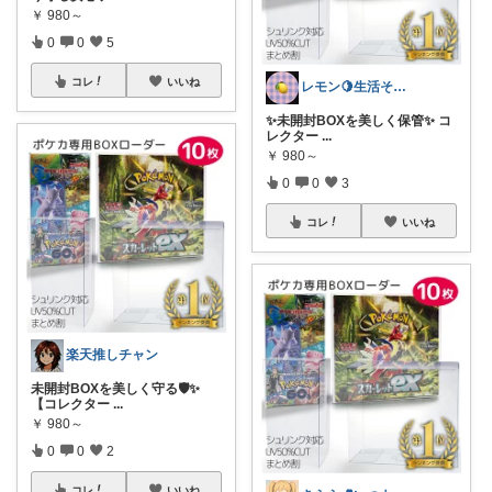
￥
980～
0
0
5
コレ
いいね
レモン🍋生活そのものが愛🤍
✨未開封BOXを美しく保管✨ コ
レクター
...
￥
980～
0
0
3
コレ
いいね
楽天推しチャン
未開封BOXを美しく守る🛡️✨
【コレクター
...
￥
980～
0
0
2
コレ
いいね