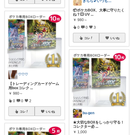
きらら💕いつもありがとう🎉
📦ポケカBOX、大事に守りたく
ね？💥 UV
...
￥
980～
0
0
3
コレ
いいね
♡♡♡
【トレーディングカードゲーム
用boxコレク
...
￥
980～
0
0
2
コレ
いいね
bu-gen
★大切なBOXをしっかり守る！
コレクター必
...
￥
1,000