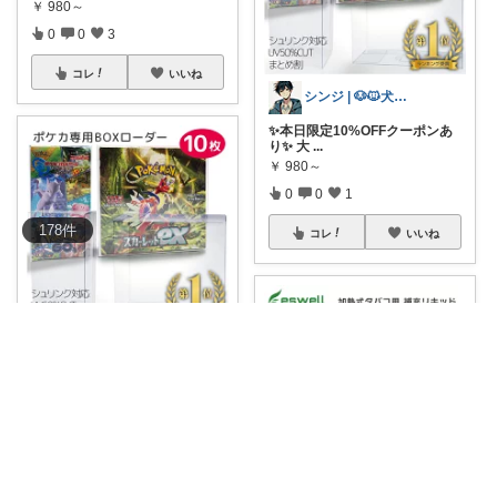
￥
980～
0
0
3
コレ
いいね
シンジ | 🐶🐱犬猫愛好家
✨本日限定10%OFFクーポンあ
り✨ 大
...
￥
980～
0
0
1
178
件
コレ
いいね
ジュン&リナ@夫婦のおすすめROOM
🌟【1位獲得！SALE開催中】🌟
ポケ
...
￥
980～
0
0
5
コレ
いいね