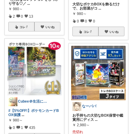
り守る♡／
...
大切なポケカBOXを飾るだけ
で、お部屋がコ
...
￥
980～
￥
980～
2
0
13
0
0
0
コレ
いいね
コレ
いいね
Cubee＠生活にhappyと彩を✨
なーパパ
#【5%OFF!】ポケモンカードB
OX保護
...
お手持ちの大切なBOX保管や鑑
賞用にディス
...
￥
980～
￥
2,980～
0
1
435
売切れ