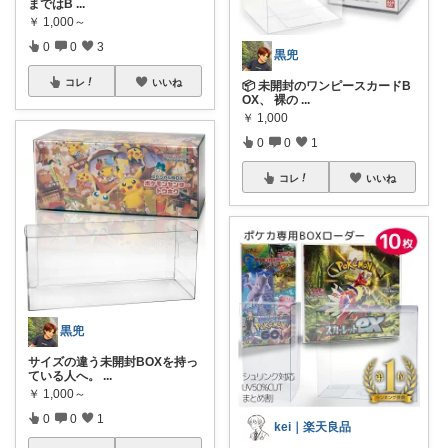
まではB
...
￥
1,000～
0
0
3
黒兜
コレ
いいね
📦 未開封のワンピースカードB
OX、 裸の
...
￥
1,000
0
0
1
コレ
いいね
黒兜
サイズの違う未開封BOXを持っ
ている人へ。
...
￥
1,000～
0
0
1
kei｜楽天良品