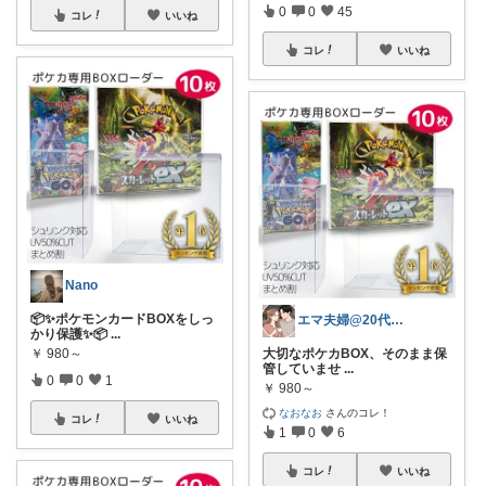
0
0
45
コレ
いいね
コレ
いいね
Nano
📦✨ポケモンカードBOXをしっ
エマ夫婦@20代共働き
かり保護✨📦
...
￥
980～
大切なポケカBOX、そのまま保
管していませ
...
0
0
1
￥
980～
なおなお
さんのコレ！
コレ
いいね
1
0
6
コレ
いいね