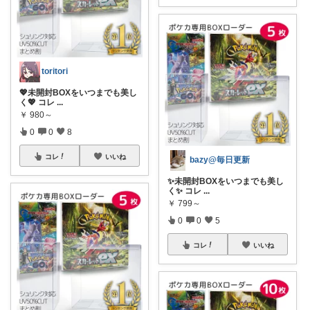
toritori
💖未開封BOXをいつまでも美し
く💖 コレ
...
￥
980～
0
0
8
コレ
いいね
bazy@毎日更新
✨未開封BOXをいつまでも美し
く✨ コレ
...
￥
799～
0
0
5
コレ
いいね