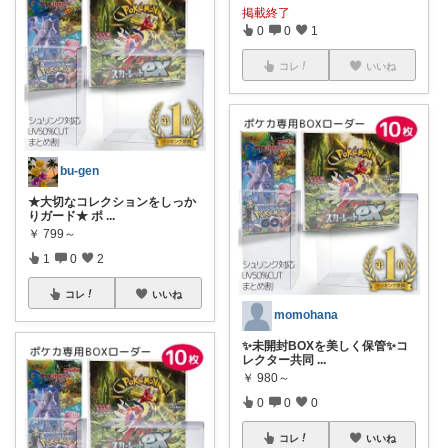
掲載終了
0
0
1
コレ
いいね
bu-gen
★大切なコレクションをしっか
りガード★ ポ
...
￥
799～
1
0
2
コレ
いいね
momohana
✨未開封BOXを美しく保管✨コ
レクター共同
...
￥
980～
0
0
0
コレ
いいね