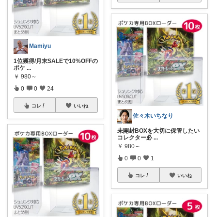
Mamiyu
1位獲得/月末SALEで10%OFFの
ポケ
...
￥
980～
0
0
24
コレ
いいね
佐々木いちなり
未開封BOXを大切に保管したい
コレクター必
...
￥
980～
0
0
1
コレ
いいね