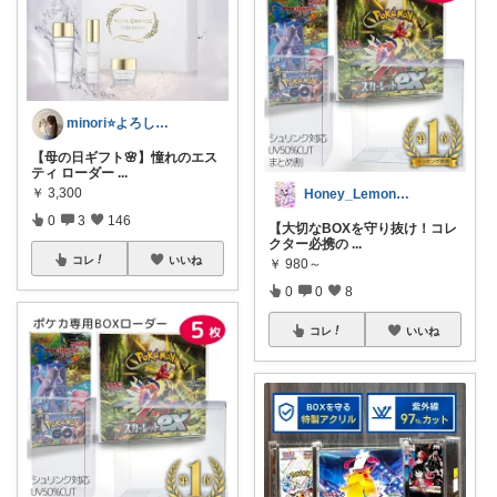
minori⭐️よろしくお願いします💕
【母の日ギフト🌸】憧れのエス
ティ ローダー
...
￥
3,300
Honey_Lemon_Soda
0
3
146
【大切なBOXを守り抜け！コレ
クター必携の
...
コレ
いいね
￥
980～
0
0
8
コレ
いいね