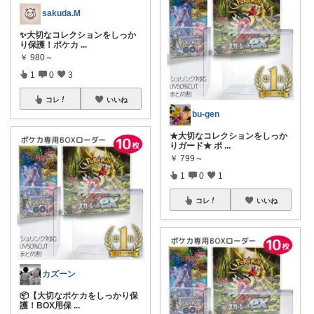
sakuda.M
✨大切なコレクションをしっか
り保護！ポケカ
...
￥
980～
1
0
3
コレ
いいね
bu-gen
★大切なコレクションをしっか
りガード★ ポ
...
￥
799～
1
0
1
コレ
いいね
カズーン
📦【大切なポケカをしっかり保
護！BOX用保
...