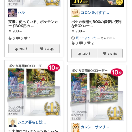
ハル
コロン＠おすすめ商品ピックアップ
実際に使っている、ポケモンカ
ポケカ未開封BOXの保管に便利
ードBOX用の
...
なBOXロー
...
￥
980～
￥
780～
買ってよかった
...
さんのコレ！
0
0
4
0
0
2
コレ
いいね
コレ
いいね
シニア暮らし設計ノート
カレン サンリオとディズニーが大好き
＼大切なコレクションをしっか