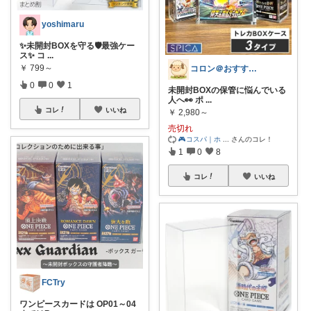
yoshimaru
✨未開封BOXを守る🛡️最強ケー
ス✨ コ
...
￥
799～
コロン＠おすすめ商品ピックアップ
0
0
1
未開封BOXの保管に悩んでいる
人へ👀 ポ
...
コレ
いいね
￥
2,980～
売切れ
🎮コスパ｜ホ
...
さんのコレ！
1
0
8
コレ
いいね
FCTry
ワンピースカードは OP01～04