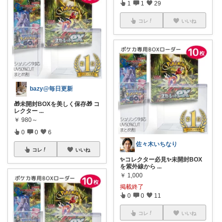
1
1
29
コレ
いいね
bazy@毎日更新
🎁未開封BOXを美しく保存🎁 コ
レクター
...
￥
980～
0
0
6
佐々木いちなり
コレ
いいね
✨コレクター必見✨未開封BOX
を紫外線から
...
￥
1,000
掲載終了
0
0
11
コレ
いいね