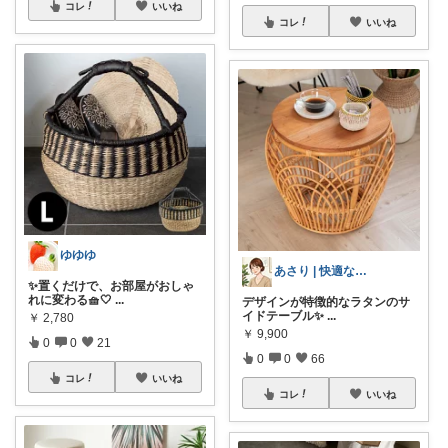
コレ
いいね
コレ
いいね
ゆゆゆ
あさり | 快適な暮らし
✨置くだけで、お部屋がおしゃ
れに変わる🧺🤍
...
デザインが特徴的なラタンのサ
イドテーブル✨
...
￥
2,780
￥
9,900
0
0
21
0
0
66
コレ
いいね
コレ
いいね