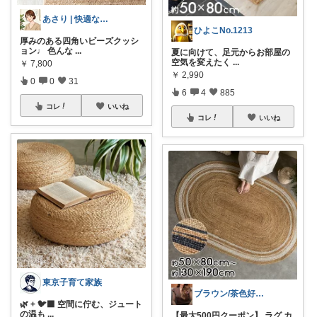
あさり | 快適な暮らし
ひよこNo.1213
厚みのある四角いビーズクッシ
ョン♩ 色んな
...
夏に向けて、足元からお部屋の
空気を変えたく
...
￥
7,800
￥
2,990
0
0
31
6
4
885
コレ
いいね
コレ
いいね
東京子育て家族
ブラウン/茶色好き🤎ノブたん
🌿 + 🐦‍⬛ 空間に佇む、ジュート
の温も
...
【最大500円クーポン】 ラグ カ