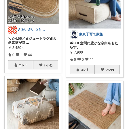
🎵あい🎵いつもありがとうございます
東京子育て家族
＼☆4.56／🍎ジュートラグ🍎天
然素材が気
...
🛋️ + ■ 空間に豊かな余白をもた
らす、
...
￥
3,480～
￥
7,900
0
1
44
0
0
44
コレ
いいね
コレ
いいね