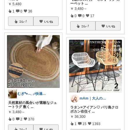
ーペット
...
￥
5,480
￥
3,480～
1
0
36
0
0
17
コレ
いいね
コレ
いいね
むぎ🐾‪𓂃 𓈒𓏸快適な寝具紹介
mAm｜大人のご褒美セレクト
天然素材の風合いが素敵なジュ
ートラグ 敷く
...
ラタン×アイアン♡ バリ島クロ
ボカン在住イ
...
￥
3,480～
￥
36,300
0
2
370
1
15
1393
コレ
いいね