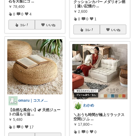
石を天板にゴ
...
クッションカバー メダリオン柄
｜遠い記憶の
...
￥
78,400
￥
2,600
0
0
4
0
0
1
コレ
いいね
コレ
いいね
omaru｜コスメと大人女子の暮らし
わかめ
【自然な風合い】🌿 天然ジュー
トの温もり溢
...
＼おうち時間が極上リラックス
空間に/ ふ
...
￥
5,480
￥
17,800～
0
0
17
0
0
0