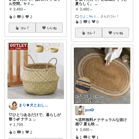
ル空間。✨
#
...
夏らしく。
...
￥
3,480～
￥
3,480～
ひよこNo.1
...
さんのコレ！
0
0
2
0
0
0
コレ
いいね
コレ
いいね
まり🍀犬とおしゃれに暮らしたい🐶
jen🐶
🤍ひとつあるだけで、暮らしが
整う🌿 ナチュ
...
⳹送料無料⳼ ナチュラルな抜け
感🤍 夏も映
...
￥
1,799
￥
3,480～
0
0
2
1
0
1