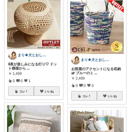
まり🍀犬とおしゃれに暮らしたい🐶
まり🍀犬とおしゃれに暮らしたい🐶
🕯️夜が楽しみになる灯り🤍 ドッ
ト模様から
...
お部屋のアクセントになる収納
🌿 ブルーのミ
...
￥
1,499
￥
2,499
0
0
1
0
0
0
コレ
いいね
コレ
いいね