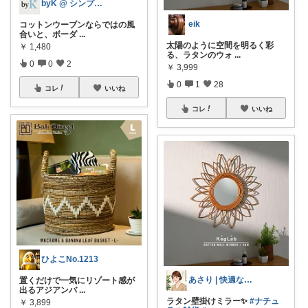
byK @ シンプル好き
eik
コットンウーブンならではの風
合いと、ボーダ
...
太陽のように空間を明るく彩
￥
1,480
る、ラタンのウォ
...
0
0
2
￥
3,999
0
1
28
コレ
いいね
コレ
いいね
ひよこNo.1213
あさり | 快適な暮らし
置くだけで一気にリゾート感が
出るアジアンバ
...
ラタン壁掛けミラー✨
#ナチュ
￥
3,899