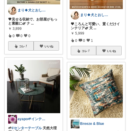
まり🍀犬とおしゃれに暮らしたい🐶
まり🍀犬とおしゃれに暮らしたい🐶
🤎見せる収納で、お部屋がもっ
と素敵に🌿 ナ
...
🤎ころんと可愛い、置くだけイ
ンテリア🌿 天
...
￥
3,899
￥
5,999
0
0
0
0
0
1
コレ
いいね
コレ
いいね
ayapo🌱インテリア&雑貨
Breeze & Blue
🌱
#センターテーブル
天然大理