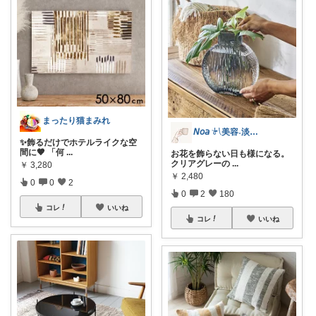
まったり猫まみれ
𝘕𝘰𝘢 𓍯美容˖淡色˖グレージュ
✨飾るだけでホテルライクな空
間に🤎 「何
...
お花を飾らない日も様になる。
クリアグレーの
...
￥
3,280
￥
2,480
0
0
2
0
2
180
コレ
いいね
コレ
いいね