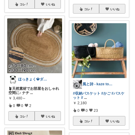
コレ
いいね
コレ
いいね
ほっきょく💎ダイヤモンド会員💎
風と詩 - kaze to uta -
🪴天然素材でお部屋をおしゃれ
空間に♪ ナチ
...
#収納バスケット
#かご
#バスケ
ット
#
...
￥
3,480～
￥
2,180
0
0
2
0
0
23
コレ
いいね
コレ
いいね