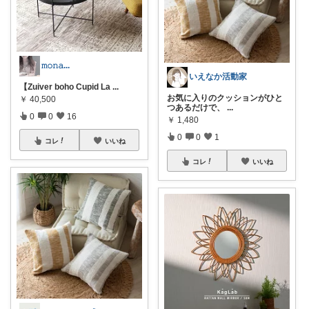
𝚖𝚘𝚗𝚊...
いえなか活動家
【Zuiver boho Cupid La
...
お気に入りのクッションがひと
￥
40,500
つあるだけで、
...
0
0
16
￥
1,480
0
0
1
コレ
いいね
コレ
いいね