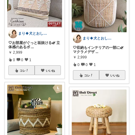
まり🍀犬とおしゃれに暮らしたい🐶
まり🍀犬とおしゃれに暮らしたい🐶
🤍お部屋がぐっと垢抜ける🌿 立
体感のあるボ
...
🤍収納もインテリアの一部に🌿
マクラメデザ
...
￥
2,999
￥
2,999
0
0
1
0
0
1
コレ
いいね
コレ
いいね