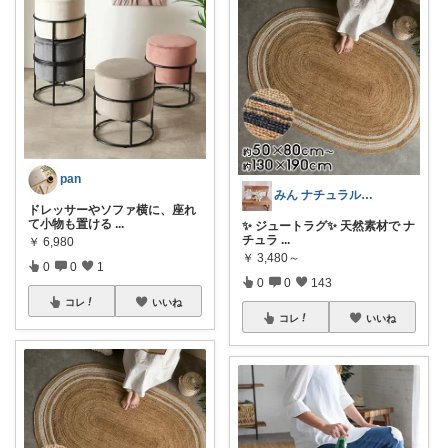
pan
みん ナチュラル✨♡*:.｡.
ドレッサーやソファ横に、座れ
て小物も置ける
...
✨ ジュートラグ✨ 天然素材で ナ
チュラ
...
￥
6,980
￥
3,480～
0
0
1
0
0
143
コレ
いいね
コレ
いいね