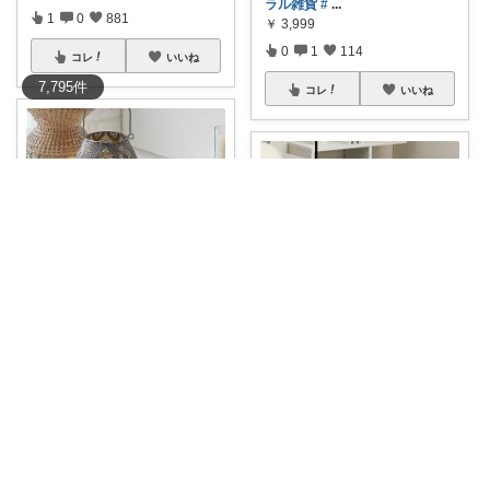
ラル雑貨
#
...
1
0
881
￥
3,999
0
1
114
コレ
いいね
7,795
件
コレ
いいね
くらしねこ
りりぃ⌇モノトーンインテリア
【幻想的な光模様に癒される】
異国情緒あふ
...
＼ マラソン中♡300円クーポン
￥
1,980
／ 置
...
0
3
158
￥
7,990
1
1
481
コレ
いいね