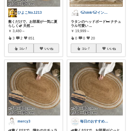
ひよこNo.1213
𓃟oink𓃟インテリア・雑貨・服
敷くだけで、お部屋が一気に夏
ラタンのヘッドボード🛏️ ナチュ
らしく🌿 天然
...
ラル可愛い
...
￥
3,480～
￥
19,999～
3
2
851
0
0
20
コレ
いいね
コレ
いいね
mercy3
毎日のおすすめセレクトROOM
🌿敷くだけで、憧れのナチュラ
🌿敷くだけで、お部屋がぐっと