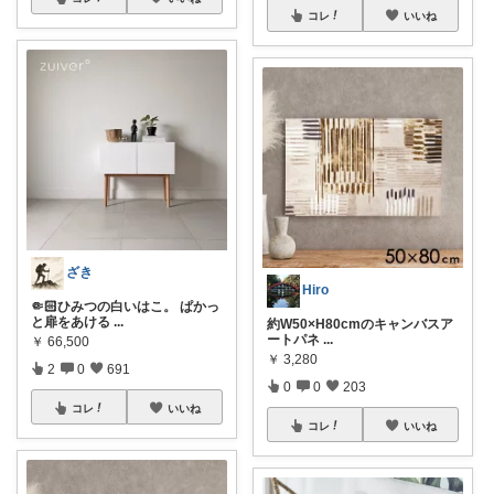
コレ
いいね
ざき
Hiro
🤏🏻ひみつの白いはこ。 ぱかっ
と扉をあける
...
約W50×H80cmのキャンバスア
ートパネ
...
￥
66,500
￥
3,280
2
0
691
0
0
203
コレ
いいね
コレ
いいね