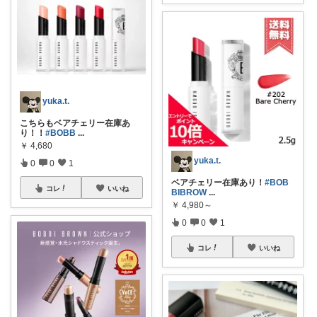
yuka.t.
こちらもベアチェリー在庫あ
り！！
#BOBB
...
￥
4,680
yuka.t.
0
0
1
ベアチェリー在庫あり！
#BOB
コレ
いいね
BIBROW
...
￥
4,980～
0
0
1
コレ
いいね