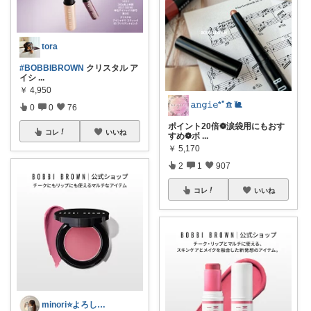
tora
#BOBBIBROWN
クリスタル ア
イシ
...
￥
4,950
𝚊𝚗𝚐𝚒𝚎*ﾟ𖠿 🐌
0
0
76
ポイント20倍❁︎涙袋用にもおす
コレ
いいね
すめ❁︎ボ
...
￥
5,170
2
1
907
コレ
いいね
minori⭐️よろしくお願いします💕