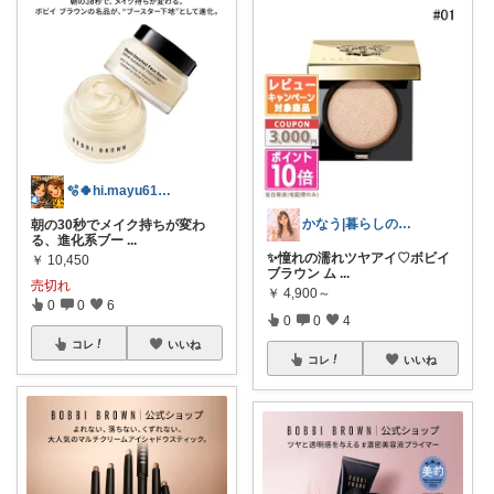
🫧🍀hi.mayu618🍀🫧
かなう|暮らしの記録🌱
朝の30秒でメイク持ちが変わ
る、進化系ブー
...
✨憧れの濡れツヤアイ♡ボビイ
￥
10,450
ブラウン ム
...
売切れ
￥
4,900～
0
0
6
0
0
4
コレ
いいね
コレ
いいね