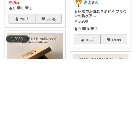
きよさん
売切れ
0
0
1
💄✨ 涙でお悩み？ボビイ ブラウ
ンの防水ア
...
コレ
いいね
￥
3,960
0
0
3
1,208
件
コレ
いいね
ゆるっと愛用品￤saki
＼高いけど、やっぱり欲しくな
るアイシャドウ
...
￥
5,940
たじぽん|おしゃれに楽する暮らし💐
0
0
1
うるツヤリップが好きな人、こ
れは気になる🥹
...
コレ
いいね
￥
5,060