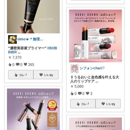
oimo☻︎＊無理せずします🙇‍♀️
“濃密美容液プライマー”
#BOB
BIBR
...
￥
7,370
0
0
265
シフォンchan♡
コレ
いいね
💄うるおいと血色感を叶える大
人のリップケア
...
￥
5,060
0
0
3
コレ
いいね