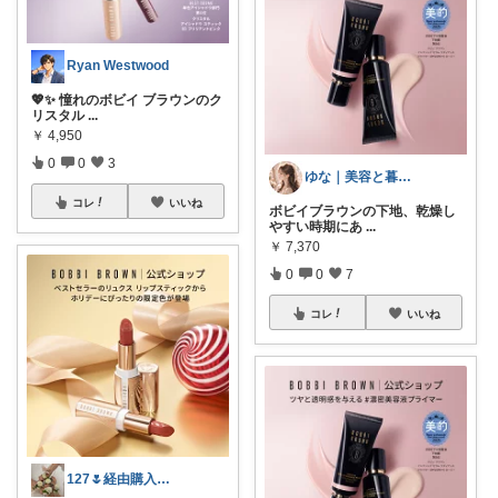
Ryan Westwood
💖✨ 憧れのボビイ ブラウンのク
リスタル
...
￥
4,950
0
0
3
ゆな｜美容と暮らしの隠れ推し🎀
コレ
いいね
ボビイブラウンの下地、乾燥し
やすい時期にあ
...
￥
7,370
0
0
7
コレ
いいね
127🌷経由購入感謝✨