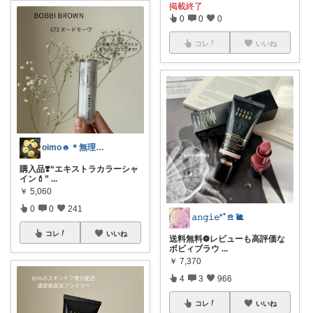
掲載終了
0
0
0
コレ
いいね
oimo☻︎＊無理せずします🙇‍♀️
購入品❣️“エキストラカラーシャ
イン💄”
...
￥
5,060
0
0
241
𝚊𝚗𝚐𝚒𝚎*ﾟ𖠿 🐌
コレ
いいね
送料無料❁︎レビューも高評価な
ボビィブラウ
...
￥
7,370
4
3
966
コレ
いいね