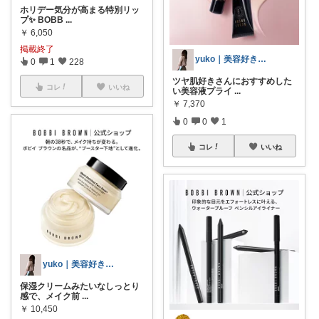
ホリデー気分が高まる特別リッ
プ✨ BOBB
...
￥
6,050
掲載終了
yuko｜美容好きのROOM
0
1
228
ツヤ肌好きさんにおすすめした
コレ
いいね
い美容液プライ
...
￥
7,370
0
0
1
コレ
いいね
yuko｜美容好きのROOM
保湿クリームみたいなしっとり
感で、メイク前
...
￥
10,450