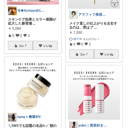
🫧🍀hi.mayu618🍀🫧
アラフィフ美容研究所
スキンケア効果とカラー展開が
拡大した新登場
...
メイク直しの仕上がりを左右す
るのは、実はブ
...
￥
5,060
￥
7,260
0
0
3
桜子🌸
さんのコレ！
0
0
2
コレ
いいね
コレ
いいね
nana〻美容ｵﾀｸ
yuko｜美容好きのROOM
＼SNSでも話題の名品✨／ 朝の