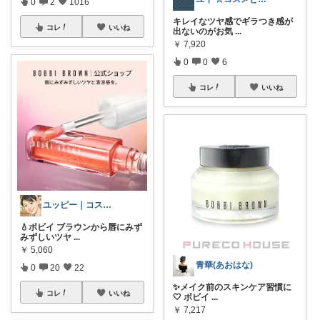
0
2
1016
キレイなツヤ感でギラつき感が
コレ
いいね
出ないのがお気
...
￥
7,920
0
0
6
コレ
いいね
ユッピー｜コスメと子育てROOM
💧ボビイ ブラウンから唇にみず
みずしいツヤ
...
￥
5,060
青華(あおはな)
0
20
22
✨メイク前のスキンケア習慣に
コレ
いいね
🤍 ボビイ
...
￥
7,217