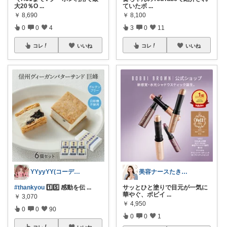
大20％O
...
ていたボ
...
￥
8,690
￥
8,100
0
0
4
3
0
11
コレ
いいね
コレ
いいね
YYyyYY(コーデやってます🐢🐾)
美容ナースたきまい
#thankyou
1️⃣5️⃣ 感動を伝
...
サッとひと塗りで目元が一気に
華やぐ、ボビイ
...
￥
3,070
￥
4,950
0
0
90
0
0
1
コレ
いいね