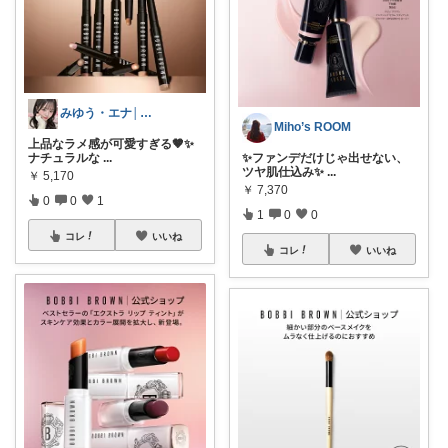
みゆう・エナ│美容・インテリア
Miho’s ROOM
上品なラメ感が可愛すぎる🤎✨
ナチュラルな
...
✨ファンデだけじゃ出せない、
ツヤ肌仕込み✨
...
￥
5,170
￥
7,370
0
0
1
1
0
0
コレ
いいね
コレ
いいね