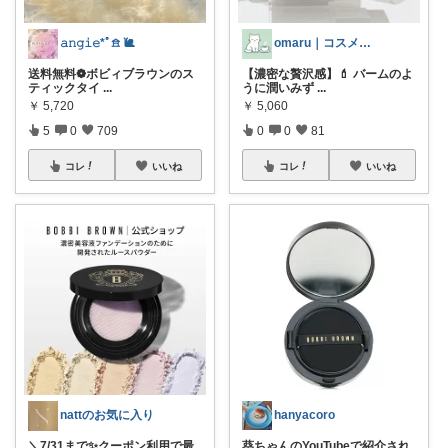
𝚊𝚗𝚐𝚒𝚎*ﾟ𖠿 🐌
omaru｜コスメと大人女子の暮らし
送料無料❁︎ボビィブラウンのス
【濃密な贅沢感】💄 バームのよ
ティックタイ
...
うに潤いみず
...
￥
5,720
￥
5,060
5
0
709
0
0
81
コレ
いいね
コレ
いいね
nattのお気に入り
hanyacoro
＼7/31まで✨クーポン利用で最
葵ちゃんのYouTubeで紹介され