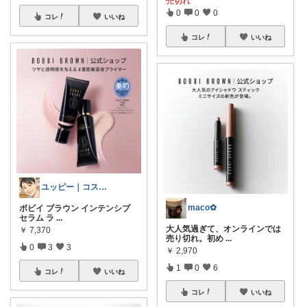
売切れ
0
0
0
コレ
いいね
コレ
いいね
ユッピー｜コスメと子育てROOM
maco✿
ボビイ ブラウン インテンシブ
セラム ラ
...
大人気過ぎて、オンラインでは
￥
7,370
売り切れ。初め
...
0
3
3
￥
2,970
1
0
6
コレ
いいね
コレ
いいね