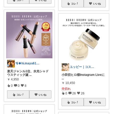
コレ
いいね
🫧🍀hi.mayu618🍀🫧
ユッピー｜コスメと子育てROOM
楽天ジャンル1位、水光シャド
ウスティック誕
...
小田切ヒロ様Instagram Liveに
...
￥
4,950
￥
10,450
0
0
8
売切れ
0
26
26
コレ
いいね
コレ
いいね