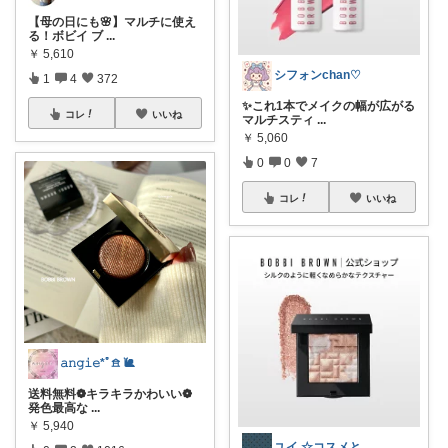
【母の日にも🌸】マルチに使え
る！ボビイ ブ
...
￥
5,610
シフォンchan♡
1
4
372
✨これ1本でメイクの幅が広がる
コレ
いいね
マルチスティ
...
￥
5,060
0
0
7
コレ
いいね
𝚊𝚗𝚐𝚒𝚎*ﾟ𖠿 🐌
送料無料❁︎キラキラかわいい❁︎
発色最高な
...
￥
5,940
ユイ ☆コスメと毎日のお気に入り