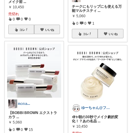
メイク前
...
チークにもリップにも使える万
￥
10,450
能マルチスティ
...
売切れ
￥
5,060
0
0
0
0
0
1
コレ
いいね
コレ
いいね
𝚖𝚘𝚗𝚊...
ゆーちゃん@フォロワーさまから購入💕
【BOBBI BROWN エクストラ
カラ
...
🎨✨朝の30秒でメイク劇的変
化！？あの名品
...
￥
5,060
￥
10,450
0
0
15