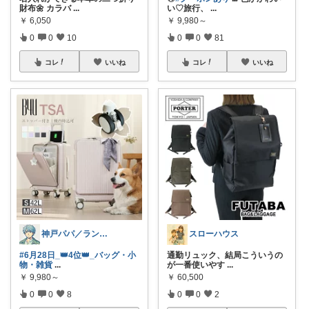
財布🌼 カラバ
...
い♡旅行、
...
￥
6,050
￥
9,980～
0
0
10
0
0
81
コレ
いいね
コレ
いいね
神戸パパ／ランキング＆レビュー毎日掲載
スローハウス
#6月28日_👑4位👑_バッグ・小
通勤リュック、結局こういうの
物・雑貨
...
が一番使いやす
...
￥
9,980～
￥
60,500
0
0
8
0
0
2