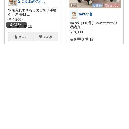
なつまま👶🤍オトナ可愛い暮らし
🤍名入れできる♡ヌビ母子手帳
tanton🪴
ケース 毎日
...
￥
4,200～
⭐4.55（110件） ベビーカーの
4,045
件
0
1
38
収納力
...
￥
3,380
コレ
いいね
0
0
19
コレ
いいね
モク🐽いいね＆フォローに感謝💕
えっ、大容量なのに470gって本
えんちゃん
当！？軽さ
...
￥
3,480