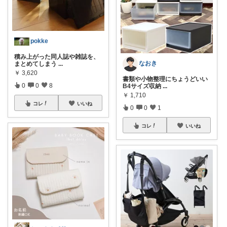
pokke
積み上がった同人誌や雑誌を、
なおき
まとめてしまう
...
￥
3,620
書類や小物整理にちょうどいい
0
0
8
B4サイズ収納
...
￥
1,710
コレ
いいね
0
0
1
コレ
いいね