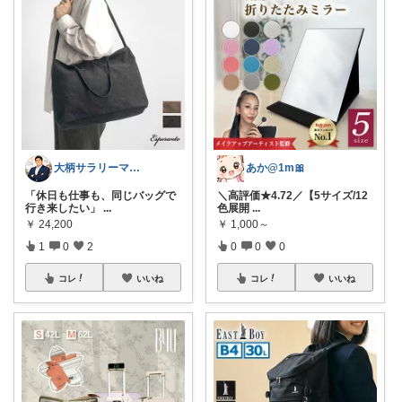
大柄サラリーマンの装い部屋
あか@1m🎀
「休日も仕事も、同じバッグで
＼高評価★4.72／【5サイズ/12
行き来したい」
...
色展開
...
￥
24,200
￥
1,000～
1
0
2
0
0
0
コレ
いいね
コレ
いいね