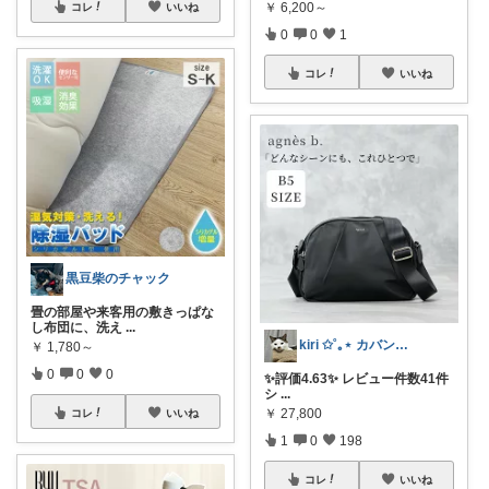
￥
6,200～
コレ
いいね
0
0
1
コレ
いいね
黒豆柴のチャック
畳の部屋や来客用の敷きっぱな
し布団に、洗え
...
kiri ✩˚｡⋆ カバン屋さん✩˚｡⋆
￥
1,780～
0
0
0
✨評価4.63✨ レビュー件数41件
シ
...
￥
27,800
コレ
いいね
1
0
198
コレ
いいね