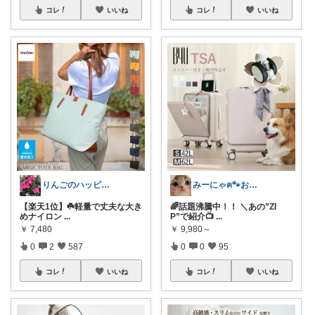
コレ
いいね
コレ
いいね
りんごのハッピールーム🍎ご購入に感謝✨
みーにゃฅ🐾お役立ちになれれば😊
【楽天1位】☘️軽量で丈夫な大き
🌈話題沸騰中！！ ＼あの”ZI
めナイロン
...
P”で紹介📺
...
￥
7,480
￥
9,980～
0
2
587
0
0
95
コレ
いいね
コレ
いいね