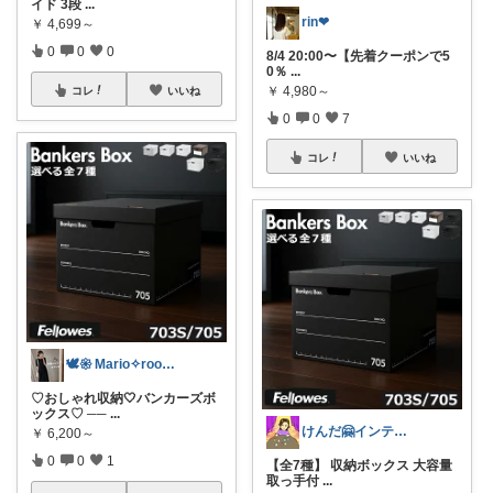
イド 3段
...
rin❤︎
￥
4,699～
0
0
0
8/4 20:00〜【先着クーポンで5
0％
...
￥
4,980～
コレ
いいね
0
0
7
コレ
いいね
🕊𑁍 Mario✧room 𑁍🕊
♡おしゃれ収納🤍バンカーズボ
ックス♡ ──
...
けんだ🤗インテリア多め
￥
6,200～
0
0
1
【全7種】 収納ボックス 大容量
取っ手付
...