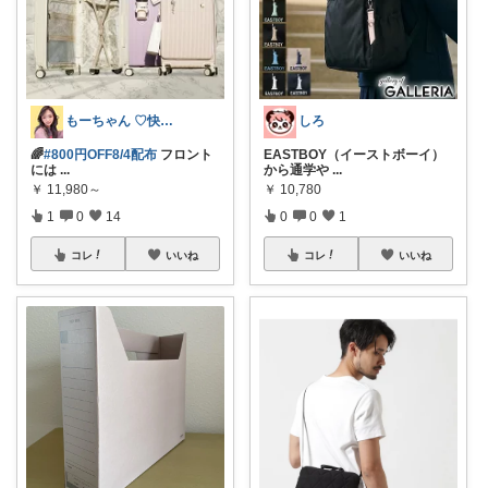
もーちゃん ♡快適生活~旅行大好き🌈✨
しろ
🌈
#800円OFF8/4配布
フロント
EASTBOY（イーストボーイ）
には
...
から通学や
...
￥
11,980～
￥
10,780
1
0
14
0
0
1
コレ
いいね
コレ
いいね