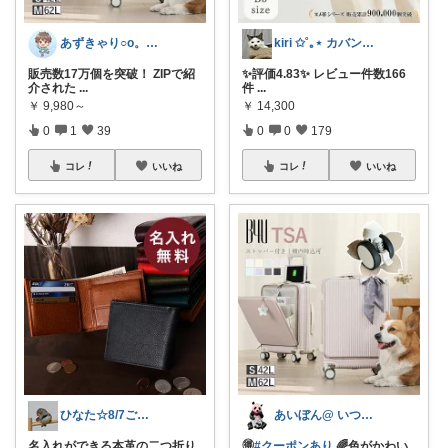
あずきゃり○o。.🐟🐠
kiri ✩˚｡⋆ カバン屋さん✩˚｡⋆
販売数17万個を突破！ ZIPで紹
✨評価4.83✨ レビュー件数166
介された
...
件
...
￥
9,980～
￥
14,300
0
1
39
0
0
179
コレ
いいね
コレ
いいね
ひなた☆8/7ご購入感謝です❤️
あいぼん@ いつもありがとう！
名入れができる本革の二つ折り
🉐
#クーポンあり
🌈色がかわい