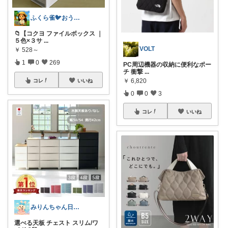
ふくら雀🐦おうちしごとラボ
📁【コクヨ ファイルボックス ｜
５色×３サ
...
VOLT
￥
528～
1
0
269
PC周辺機器の収納に便利なポー
チ 衝撃
...
￥
6,820
コレ
いいね
0
0
3
コレ
いいね
みりんちゃん日曜品専門店
選べる天板 チェスト スリム/ワ