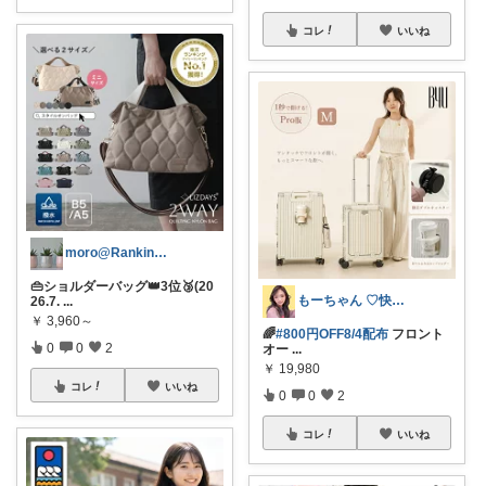
コレ
いいね
moro@Ranking ROOM
👜ショルダーバッグ👑3位🥉(20
もーちゃん ♡快適生活~旅行大好き🌈✨
26.7.
...
￥
3,960～
🌈
#800円OFF8/4配布
フロント
0
0
2
オー
...
￥
19,980
コレ
いいね
0
0
2
コレ
いいね