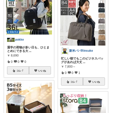
pokke
通学の荷物が多い日も、ひとま
新米パパRinsuke
とめにできる大
...
￥
8,690
忙しい朝でもこのビジネスバッ
0
0
0
グがあれば大丈
...
￥
7,800～
コレ
いいね
0
0
1
コレ
いいね