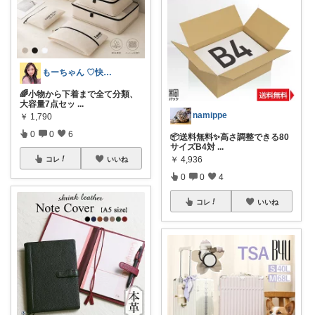
もーちゃん ♡快適生活~旅行大好き🌈✨
🌈小物から下着まで全て分類、
大容量7点セッ
...
namippe
￥
1,790
0
0
6
📦送料無料✨高さ調整できる80
サイズB4対
...
￥
4,936
コレ
いいね
0
0
4
コレ
いいね