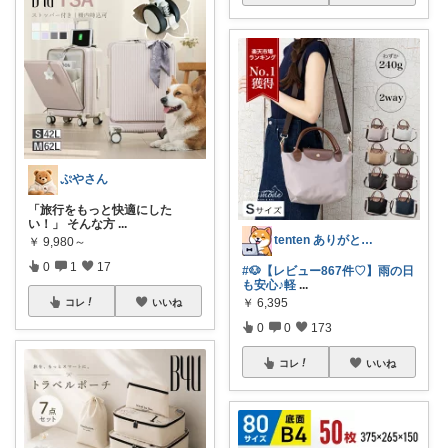
ぷやさん
「旅行をもっと快適にした
い！」 そんな方
...
tenten ありがとうございます。😃
￥
9,980～
0
1
17
#🐶【レビュー867件♡】雨の日
も安心♪軽
...
￥
6,395
コレ
いいね
0
0
173
コレ
いいね