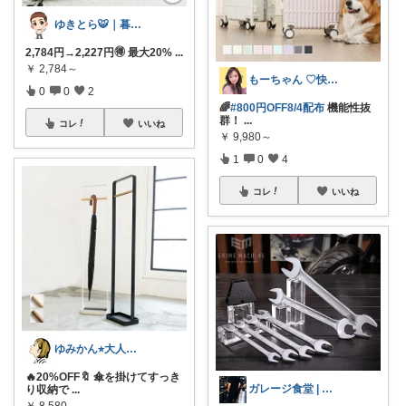
ゆきとら🐯｜暮らしをラクにしたいパパ
2,784円→2,227円🉐 最大20%
...
￥
2,784～
もーちゃん ♡快適生活~旅行大好き🌈✨
0
0
2
🌈
#800円OFF8/4配布
機能性抜
群！
...
コレ
いいね
￥
9,980～
1
0
4
コレ
いいね
ゆみかん⭐︎大人の暮らし研究室
🔥20%OFF🔖 傘を掛けてすっき
ガレージ食堂 | 開業準備中
り収納で
...
￥
8,580