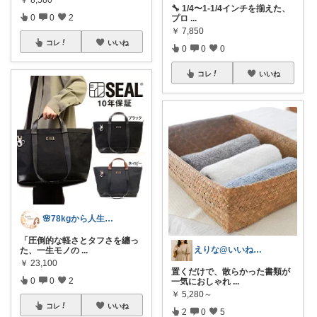
🔧 1/4〜1-1/4インチを揃えた、
0
0
2
プロ
...
￥
7,850
コレ
いいね
0
0
0
コレ
いいね
🌸78kgから人生最後のダイエット挑戦
「圧倒的な軽さとタフさを纏っ
えりな@いいね100%バック💓
た、一生モノの
...
￥
23,100
置くだけで、散らかった書類が
0
0
2
一気におしゃれ
...
￥
5,280～
コレ
いいね
2
0
5