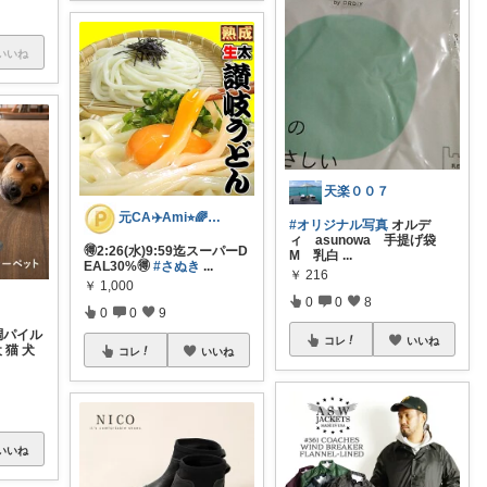
いいね
天楽００７
元CA✈️Ami⭐︎🌈フォロバします
#オリジナル写真
オルデ
ィ asunowa 手提げ袋
🉐2:26(水)9:59迄スーパーD
M 乳白
...
EAL30%🉐
#さぬき
...
￥
216
￥
1,000
0
0
8
0
0
9
目調パイル
コレ
いいね
 猫 犬
コレ
いいね
いいね