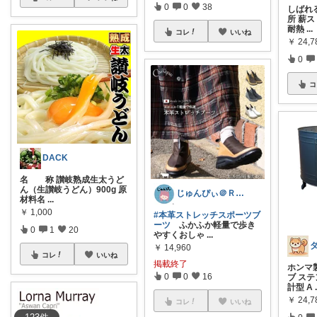
0
0
38
しばれる
所 薪
耐熱
...
コレ
いいね
￥
24,7
0
コ
DACK
名 称 讃岐熟成生太うど
ん（生讃岐うどん）900g 原
じゅんぴぃ＠ＲＯＯＭ
材料名
...
￥
1,000
#本革ストレッチスポーツブ
ーツ
ふかふか軽量で歩き
0
1
20
やすくおしゃ
...
￥
14,960
コレ
いいね
掲載終了
ホンマ
0
0
16
ブ ステ
計型 A
￥
24,7
コレ
いいね
0