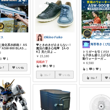
ナス
𝙊𝙠𝙞𝙣𝙤 𝙁𝙪𝙠𝙤
海苔巻きくぴ
に進化系水鉄砲！ AS
💖ときめきが止まらない！
ASW-900 BLAS
...
魔法の履き心地💖 【A-O
K】見た目よ
...
トリガーを引くだけ
0
も子供も盛り上がる
￥
15,180
動ウォーターガ
...
0
1
掲載終了
￥
6,590
0
0
0
レ
いいね
1
0
1
コレ
いいね
コレ