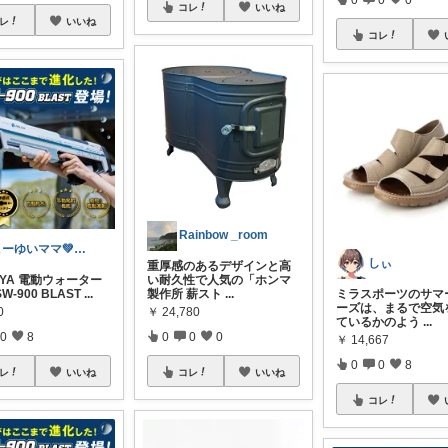
コレ
いいね
レ
いいね
コレ
Rainbow _room
こーゆいママ💚ROOM🌈
しぃ
重厚感のあるデザインと高
SUYA 電動ウォーター
い耐久性で人気の「ホンマ
W-900 BLAST
...
製作所 薪スト
...
ミラスポーツのサマ
ーズは、まるで空気
0
￥
24,780
ているかのよう
...
0
8
0
0
0
￥
14,667
0
0
8
レ
いいね
コレ
いいね
コレ