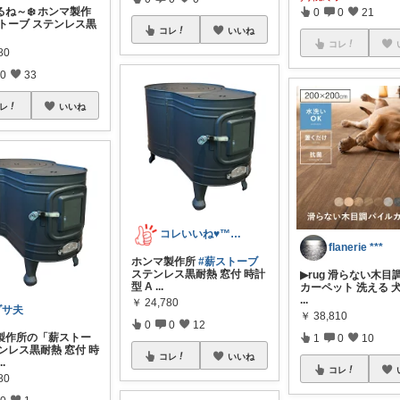
ね～❄️ ホンマ製作
0
0
21
ストーブ ステンレス黒
コレ
いいね
コレ
80
0
33
レ
いいね
コレいいね♥️™▶コレクションも見てね！
flanerie ***
ホンマ製作所
#薪ストーブ
ステンレス黒耐熱 窓付 時計
▶︎rug 滑らない木
型 A
...
カーペット 洗える 犬
...
￥
24,780
ダサ夫
￥
38,810
0
0
12
製作所の「薪ストー
1
0
10
ンレス黒耐熱 窓付 時
コレ
いいね
...
コレ
80
0
1