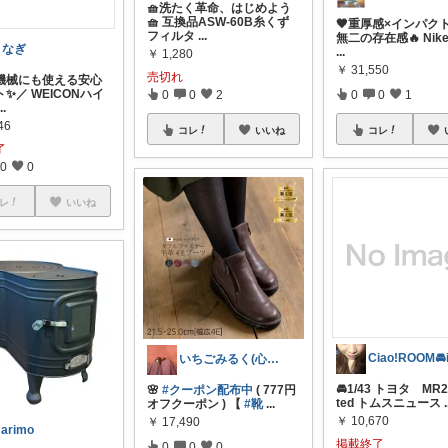
🧺洗たく革命、はじめよう
🧺 互換品ASW-60B糸くず
🖤重厚感×インパク
フィルタ
...
無二の存在感🔥 Nike 
うなぎ
...
￥
1,280
￥
31,550
売切れ
機械にも使える安心
✨／ WEICONハイ
0
0
1
0
0
2
...
46
コレ
コレ
いいね
了
0
0
レ
いいね
いちごみるく(心の病気治療中 )
🚘1/43 トヨタ MR2 
🌸
#クーポン配布中
( 777円
ted トムスニュース
.
オフクーポン ) 【
#靴
...
￥
10,670
￥
17,490
arimo
掲載終了
0
0
0