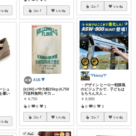
コレ
いいね
いいね
コレ
いいね
♈️kissy♈️
A18-🔻
・デザイン ヒーロー戦隊風
ーシュ
[k190] ✅中力粉25kg (4,750
のビジュアルで、子どもは
を履い
円送料無料) 中力
...
もちろん大人
...
￥
4,750
￥
6,980
0
0
1
0
0
3
コレ
いいね
コレ
いいね
いいね