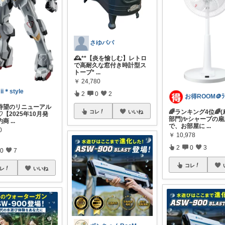
さゆパパ
​🕰️**【炎を愉しむ】レトロ
で高耐久な窓付き時計型ス
トーブ*
...
￥
24,780
ii＊style
2
0
2
待望のリニューアル
🌈ランキング4位🌈
コレ
いいね
【2025年10月発
部門)✨シャープの扇
約商
...
で、お部屋に
...
0
￥
10,978
2
0
3
0
7
コレ
レ
いいね