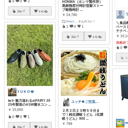
0
0
2
HONMA（ホンマ製作所）
黒耐熱窓付時計型薪ストー
ブ耐熱時計
...
コレ
いいね
￥
24,780
hina’s
...
さんのコレ！
＼食品
1
0
1
ペースト
テクペ
￥
10,1
コレ
いいね
掲載終
0
コ
Y U K O 💎
👟✨ 魅力溢れるatFAIRY 20
ユッチ🍀ご交流感謝です🍀
25年製造のASW撥水コン
...
￥
15,000
２月２日２３時５９分ま
で！純生讃岐うどん（生讃
0
0
1
岐うどん）900
...
m
￥
798
コレ
いいね