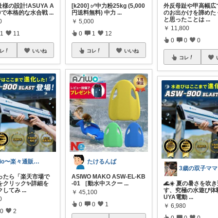
仕様の設計!ASUYA A
[k200] ✅中力粉25kg (5,000
外反母趾や甲高幅広
00で本格的な水合戦
...
円送料無料) 中力
...
のお出かけを諦めた
と思ったことは
...
0
￥
5,000
￥
11,800
1
11
0
1
12
0
0
0
レ
いいね
コレ
いいね
コレ
Rio〜楽々通販生活😊
たけるんば
3歳の双子ママ
ったら「楽天市場で
ASIWO MAKO ASW-EL-KB
をクリック✨詳細を
-01 ［動水中スクー
...
🌊☀️ 夏の暑さを吹
クしてみ
...
す、究極の水遊び体
￥
45,100
UYA電動
...
0
0
0
1
￥
6,980
0
2
0
0
0