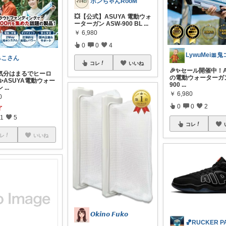
ボンちゃんRooM
💥【公式】ASUYA 電動ウォ
ーターガン ASW-900 BL
...
￥
6,980
0
0
4
みこさん
コレ
いいね
🎉✨セール開催中！A
《気分はまるでヒーロ
の電動ウォーターガン
✨ASUYA電動ウォー
900
...
ン
...
￥
6,980
0
0
0
2
了
1
5
コレ
レ
いいね
𝙊𝙠𝙞𝙣𝙤 𝙁𝙪𝙠𝙤