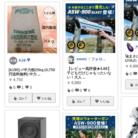
🚀まさ
emmi ︴フォロー様より経由購入ｯ🤍
A18-🔻
UYAの「
￥
6,98
【レビュー高評価★4.88】
[k190] ✅中力粉25kg (4,750
子どもだけじゃもったいな
0
円送料無料) 中力
...
い！大人
...
￥
4,750
￥
6,980
コ
0
1
0
0
0
0
コレ
いいね
コレ
いいね