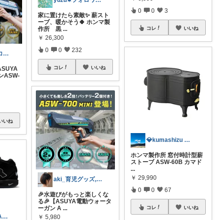
yuzu✵フォロワー様より購入します🍒
0
0
3
家に置けたら素敵✨ 薪スト
ーブ、暖かそう🍀 ホンマ製
コレ
いいね
作所 黒
...
￥
26,300
0
0
232
LywuMei🎀鬼コレ踏ん張り中💖
コレ
いいね
SUYA
ASW-
いいね
💎kumashizu キャンプ
ホンマ製作所 窓付時計型薪
ストーブ ASW-60B カマド
...
￥
29,990
aki_育児グッズ,ﾋﾞｼﾞﾈｽ書紹介
0
0
67
🎉水遊びがもっと楽しくな
る🎉【ASUYA電動ウォータ
コレ
いいね
ーガン A
...
🏀RUCKER PARK🏀 ROOM
￥
5,980