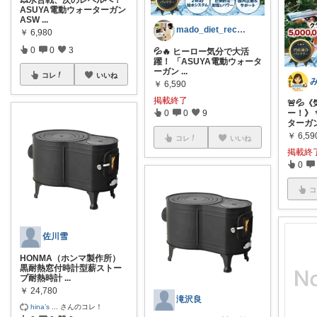
ASUYA電動ウォーターガン
ASW
...
mado_diet_recipe
￥
6,980
0
0
3
💦🔥 ヒーロー気分で大活
躍！ 「ASUYA電動ウォータ
ーガン
...
コレ
いいね
￥
6,590
掲載終了
🚨💦
0
0
9
ー！》 
ターガ
￥
6,59
コレ
いいね
掲載終
0
コ
佐川雪
HONMA（ホンマ製作所）
黒耐熱窓付時計型薪ストー
ブ耐熱時計
...
￥
24,780
滝沢良
hina’s
...
さんのコレ！