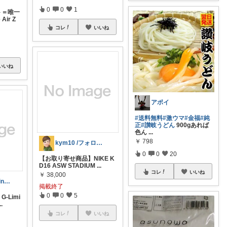
0
0
1
ト＝唯一
Air Z
コレ
いいね
いいね
アポイ
#送料無料
#激ウマ
#金福
#純
正
#讃岐うどん
900gあれば
色ん
...
￥
798
kym10 /フォロバ100%
0
0
20
【お取り寄せ商品】NIKE K
D16 ASW STADIUM
...
コレ
いいね
￥
38,000
Ciao!ROOM🚘in富山
掲載終了
0
0
5
G-Limi
..
コレ
いいね