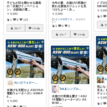
子どもが目を輝かせる最高
今年の夏、水遊びの常識が
⚡ プロ
の「水遊びイノベーショ
変わる最強ガジェットを見
SW-9
ン」 水鉄砲の電
...
つけたよ〜！水
...
￥
6,98
￥
6,980
￥
6,980
0
きら＠知育ラボ
...
さんのコ
1
0
103
レ！
コ
0
0
0
コレ
いいね
コレ
いいね
れい@フォロー＆経由購入感謝です♪
気にな
Tak🗼シンプルで健康的な暮らし
水遊びを支配せよ ASUYAの
見る」
電動ウォーターガン ASW-9
チェッ
水遊びの常識を覆す！ASU
0
...
￥
6,98
YA電動ウォーターガン AS
￥
6,980
W-90
...
0
1
0
11