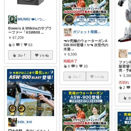
MIUMIU ❤️いつもありがとう🗽
Bowers & Wilkinsのサブウ
ガジェット発掘隊!見つけたら即コレ
ーファー「ASW608
...
￥
67,209
🔫✨究極のウォーターガンA
0
7
63
SW-900登場！✨🔫 次世代の
水遊
...
m
￥
6,590
コレ
いいね
掲載終了
ファン
0
0
20
版登場♡
売・予
￥
3,38
コレ
いいね
売切れ
2
コ
kids_knt
💥水合戦、次のレベルへ！