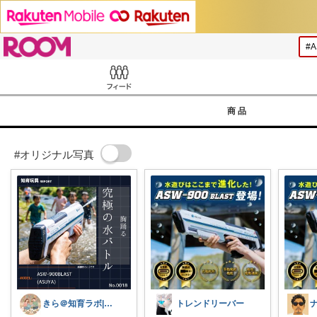
ROOM
Feed
商品
#オリジナル写真
きら＠知育ラボ| 育児関連グッズカタログ
トレンドリーバー
ナ