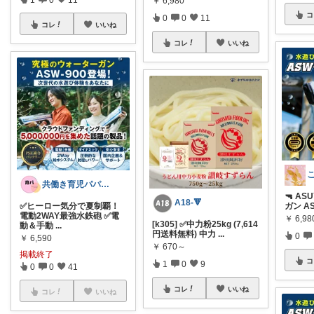
￥
6,980
コ
0
0
11
コレ
いいね
コレ
いいね
共働き育児パパのあるあるROOM
🔫 A
A18-🔻
✅ヒーロー気分で夏制覇！
ガン AS
電動2WAY最強水鉄砲 ✅電
￥
6,98
[k305] ✅中力粉25kg (7,614
動＆手動
...
円送料無料) 中力
...
0
￥
6,590
￥
670～
掲載終了
コ
1
0
9
0
0
41
コレ
いいね
コレ
いいね