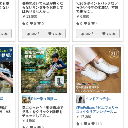
でも夏
長時間歩いても足が痛くな
＼20％ポイントバック😊／
くない
らないサンダルをお探しで
🔫💦✨”今年の水遊び、本気
はありませんか
...
で勝ちに
...
￥
13,800
￥
6,980
0
0
0
0
0
4
いいね
コレ
いいね
コレ
いいね
😍
Rio〜楽々通販生活😊
インドアっ子@ご購入ありがとうございます
き飛ば
気になったら「楽天市場で
#PieFelices
#ピエフェリセ
験！AS
見る」をクリック✨詳細を
ス
#イタリアンレザース
...
チェックしてみ
...
￥
17,380
￥
4,590
1
0
113
0
0
0