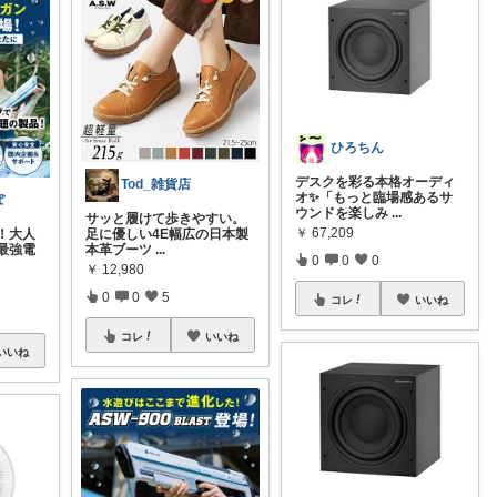
ひろちん
デスクを彩る本格オーディ
Tod_雑貨店
オ✨「もっと臨場感あるサ
ぽ
ウンドを楽しみ
...
サッと履けて歩きやすい。
￥
67,209
！大人
足に優しい4E幅広の日本製
最強電
本革ブーツ
...
0
0
0
￥
12,980
0
0
5
コレ
いいね
コレ
いいね
いいね