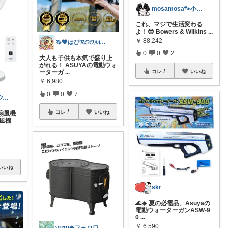
mosamosa🐾小さめバッグの日々✨
これ、マジで生活変わる
よ！😎 Bowers & Wilkins
...
￥
88,242
🦄🧡はぴ𝓡𝓞𝓞𝓜 🧡🦄
0
0
2
大人も子供も本気で盛り上
がれる！ ASUYAの電動ウォ
コレ
いいね
ーターガ
...
￥
6,980
0
0
7
お得ROOM🪙ﾗﾝｷﾝｸﾞ上位のご紹介
コレ
いいね
(扇風機
風機
いいね
skr
🌊☀️ 夏の必需品、Asuyaの
電動ウォーターガンASW-9
0
...
￥
6,590