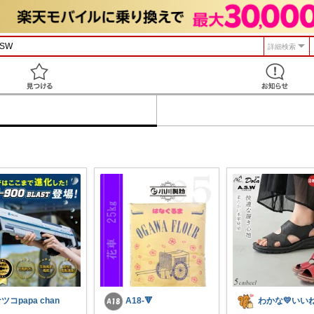
詳細検索
見つける
ツコpapa chan
A18-🔻