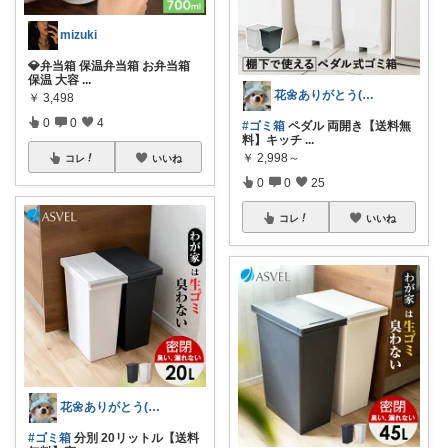
mizuki
💎弁当箱 保温弁当箱 お弁当箱
保温 大容
...
花🌼ありがとう(*･ω･)*_ _)ﾍ
￥
3,498
0
0
4
#ゴミ箱
ペダル 両開き【送料無
料】キッチ
...
￥
2,998～
コレ
いいね
0
0
25
コレ
いいね
花🌼ありがとう(*･ω･)*_ _)ﾍ
#ゴミ箱
分別 20リットル【送料