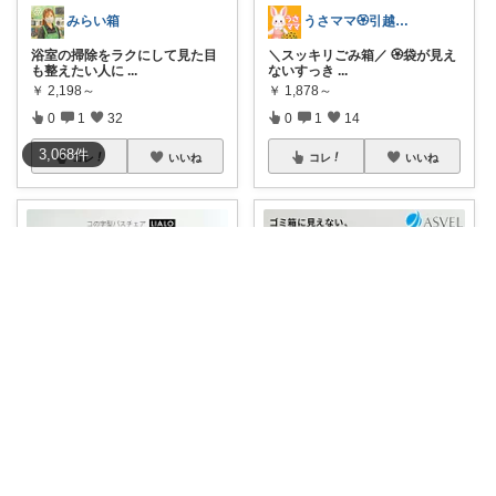
みらい箱
うさママ🏵️引越ギフト&ごみ箱＆収納
浴室の掃除をラクにして見た目
＼スッキリごみ箱／ 🏵️袋が見え
も整えたい人に
...
ないすっき
...
￥
2,198～
￥
1,878～
0
1
32
0
1
14
3,068
件
コレ
いいね
コレ
いいね
モカちーの🏖️のんびりライフ🐈✨
ルル | QOLを上げる日用品
🌟4.65🌟 コの字型で洗いやすい
＼買って大正解！QOL上がった
人気のア
...
日用品／
...