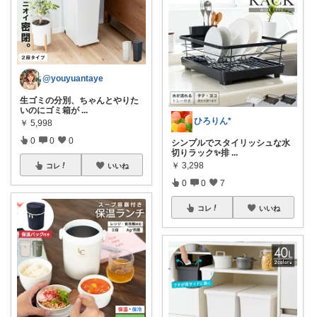
@youyuantaye
生ゴミの分別、ちゃんとやりた
いのにゴミ箱が
...
ひろりん*
￥
5,998
0
0
0
シンプルでスタイリッシュな水
切りラック✨排
...
￥
3,298
コレ
いいね
0
0
7
コレ
いいね