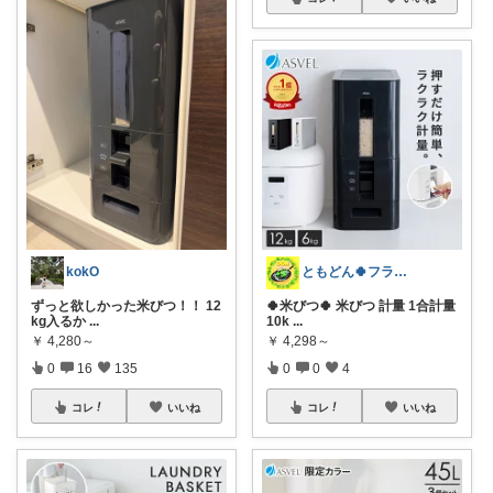
kokO
ともどん🍀フライパン料理ある暮らし🍳
ずっと欲しかった米びつ！！ 12
🍀米びつ🍀 米びつ 計量 1合計量
kg入るか
...
10k
...
￥
4,280～
￥
4,298～
0
16
135
0
0
4
コレ
いいね
コレ
いいね