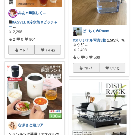
みあ✦🛍️楽しくお買い物
🛍️
#ASVEL
#冷水筒
#ピッチャ
ー
...
ぱ−ちく🍅Room
￥
2,298
2
0
904
#オリジナル写真5枚
1.5ℓが、ち
ょうど
...
￥
2,498
コレ
いいね
0
0
500
コレ
いいね
なぎさと遊ぶアウトドア🌊🏕️
＼ランキング受賞！アスベルの