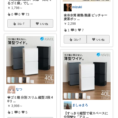
るゴミ袋」でし
...
mizuki
￥
1,798～
0
0
73
🌼冷水筒 耐熱 熱湯 ピッチャー
麦茶ポッ
...
￥
2,298
コレ
いいね
1
0
7
コレ
いいね
なつ
💎ゴミ箱 分別 スリム 縦型 2段 4
0リ
...
ましゅまろ
￥
3,998～
1
0
5
【すっきり縦型で省スペースに
分別🩵✨「アス
...