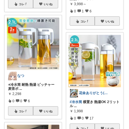
￥
3,998～
コレ
いいね
0
1
6
コレ
いいね
なつ
⭐️冷水筒 耐熱 熱湯 ピッチャー
麦茶ポ
...
花🌼ありがとう(*･ω･)*_ _)ﾍ
￥
2,298
0
0
6
#冷水筒
横置き 熱湯OK 2リット
ル
...
￥
1,998
コレ
いいね
0
0
17
コレ
いいね