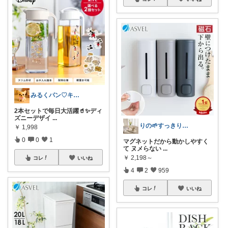
みるくパン♡キッチンルーム
2本セットで毎日大活躍🥤✨ディ
ズニーデザイ
...
りの🌱すっきり×お気に入りの暮らし
￥
1,998
0
0
1
マグネットだから動かしやすく
て ヌメらない
...
￥
2,198～
コレ
いいね
4
2
959
コレ
いいね