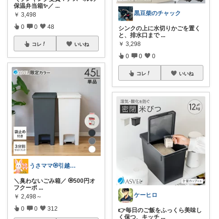
保温弁当箱✨／
...
黒豆柴のチャック
￥
3,498
0
0
48
シンクの上に水切りかごを置く
と、排水口まで
...
￥
3,298
コレ
いいね
0
0
0
コレ
いいね
うさママ🏵️引越ギフト&ごみ箱＆収納
＼臭わないごみ箱／ 🏵️500円オ
フクーポ
...
ケーヒロ
￥
2,498～
0
0
312
👉毎日のご飯をふっくら美味し
く保つ、キッチ
...