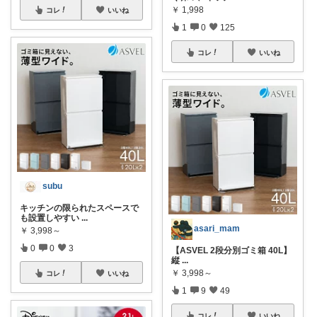
￥
1,998
コレ
いいね
1
0
125
コレ
いいね
subu
キッチンの限られたスペースで
も設置しやすい
...
asari_mam
￥
3,998～
0
0
3
【ASVEL 2段分別ゴミ箱 40L】
縦
...
￥
3,998～
コレ
いいね
1
9
49
コレ
いいね