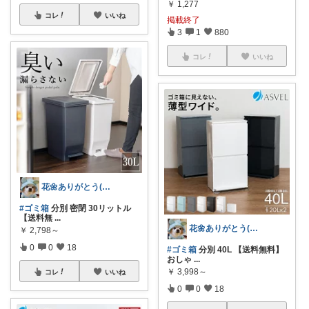
￥
1,277
コレ
いいね
掲載終了
3
1
880
コレ
いいね
花🌼ありがとう(*･ω･)*_ _)ﾍ
#ゴミ箱
分別 密閉 30リットル
【送料無
...
花🌼ありがとう(*･ω･)*_ _)ﾍ
￥
2,798～
0
0
18
#ゴミ箱
分別 40L 【送料無料】
おしゃ
...
￥
3,998～
コレ
いいね
0
0
18