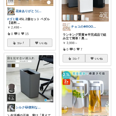
花🌼ありがとう(*･ω･)*_ _)ﾍ
#ゴミ箱
45L 2個セット ペダル
【送料
...
チョコの✼ROOM✼
￥
2,498～
0
0
15
ランキング受賞★半完成品で組
み立て簡単！奥
...
￥
3,998～
コレ
いいね
0
0
7
コレ
いいね
シルク🐱便利な暮らし
＼生活感の正体、実は「見えて