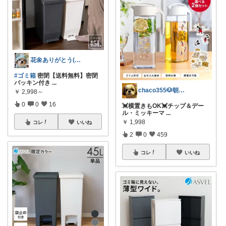
花🌼ありがとう(*･ω･)*_ _)ﾍ
#ゴミ箱
密閉【送料無料】密閉
パッキン付き
...
chaco355🐶朝コレしてます
￥
2,998～
0
0
16
💓横置きもOK💓チップ＆デー
ル・ミッキーマ
...
￥
1,998
コレ
いいね
2
0
459
コレ
いいね