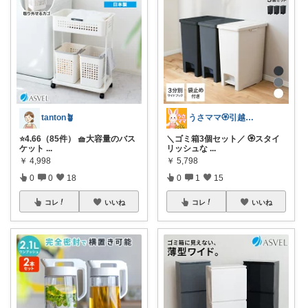
tanton🪴
うさママ🏵️引越ギフト&ごみ箱＆収納
⭐4.66（85件） 🧺大容量のバス
＼ゴミ箱3個セット／ 🏵️スタイ
ケット
...
リッシュな
...
￥
4,998
￥
5,798
0
0
18
0
1
15
コレ
いいね
コレ
いいね