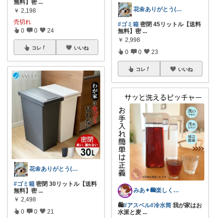
無料】密
...
花🌼ありがとう(*･ω･)*_ _)ﾍ
￥
2,198
売切れ
#ゴミ箱
密閉 45リットル【送料
0
0
24
無料】密
...
￥
2,998
コレ
いいね
0
0
23
コレ
いいね
花🌼ありがとう(*･ω･)*_ _)ﾍ
#ゴミ箱
密閉 30リットル【送料
みあ✦🛍️楽しくお買い物
無料】密
...
￥
2,498
🛍️
#アスベル
#冷水筒
我が家はお
0
0
21
水派と麦
...