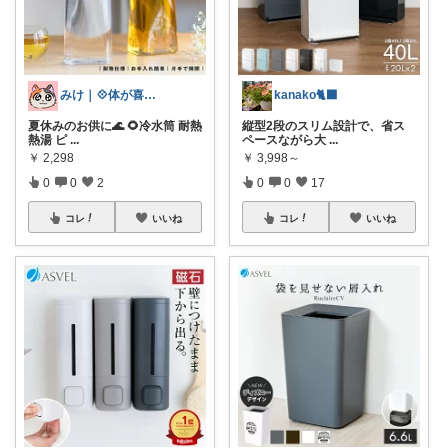
みけ｜💠体が喜ぶもの・便利なもの
kanako🐈‍⬛
夏休みのお供に🌊 🌻冷水筒 耐熱
縦型2段のスリム設計で、省ス
熱湯 ピ
...
ペースながら大
...
￥
2,298
￥
3,998～
0
0
2
0
0
17
コレ
いいね
コレ
いいね