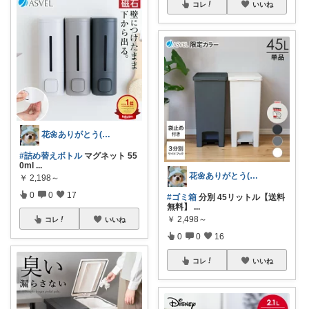
コレ
いいね
花🌼ありがとう(*･ω･)*_ _)ﾍ
#詰め替えボトル
マグネット 55
0ml
...
花🌼ありがとう(*･ω･)*_ _)ﾍ
￥
2,198～
0
0
17
#ゴミ箱
分別 45リットル【送料
無料】
...
￥
2,498～
コレ
いいね
0
0
16
コレ
いいね