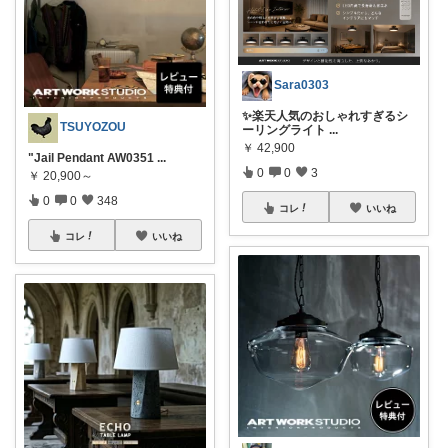
Sara0303
✨楽天人気のおしゃれすぎるシ
TSUYOZOU
ーリングライト
...
￥
42,900
"Jail Pendant AW0351
...
0
0
3
￥
20,900～
0
0
348
コレ
いいね
コレ
いいね