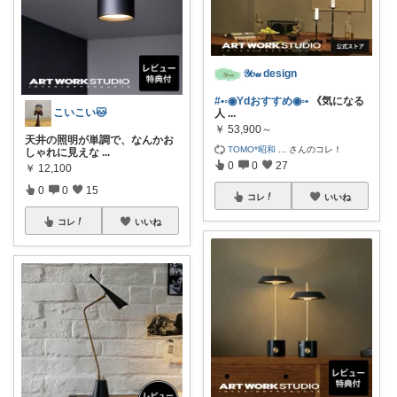
𝒴𝑜𝓊 design
#•◦◉Ydおすすめ◉◦•
《気になる
こいこい🐱
人
...
￥
53,900～
天井の照明が単調で、なんかお
TOMO*昭和
...
さんのコレ！
しゃれに見えな
...
0
0
27
￥
12,100
0
0
15
コレ
いいね
コレ
いいね