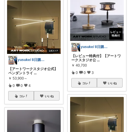
yusuke/ 8日購入感謝♫
【レビュー特典付】【アートワ
yusuke/ 8日購入感謝♫
ークスタジオ公
...
￥
40,700
【アートワークスタジオ公式】
0
0
3
ペンダントライ
...
￥
53,900～
コレ
いいね
0
0
4
コレ
いいね