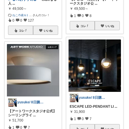
人
...
ークスタジオ公
...
￥
49,500～
￥
49,500～
ねこ/5歳＆1
...
さんのコレ！
1
0
8
0
0
127
コレ
いいね
コレ
いいね
yusuke/ 8日購入感謝♫
yusuke/ 8日購入感謝♫
ESCAPE LED-PENDANT LI
...
【アートワークスタジオ公式】
￥
31,900
シーリングライ
...
1
0
7
￥
51,700
1
0
7
コレ
いいね