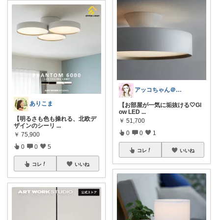
アッコちゃん＠ファッション＆美容💄好き
ありこま
【お部屋が一気に垢抜ける🤍Gl
ow LED
...
【明るさも色も操れる、北欧デ
￥
51,700
ザインのシーリ
...
0
0
1
￥
75,900
0
0
5
コレ
いいね
コレ
いいね