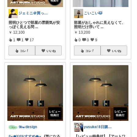
ジェミニ＠買って後悔しないガジェット部屋
こいこい🐱
照明ひとつで部屋の雰囲気が安
部屋がおしゃれに見えなくて、
っぽく見える問
...
照明だけ浮いて
...
￥
12,100
￥
13,200
1
1
17
0
0
9
コレ
いいね
コレ
いいね
𝒴𝑜𝓊 design
yusuke/ 8日購入感謝♫
#•◦◉Ydおすすめ◉◦•
《気になる
【レビュー特典付】【アートワ