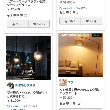
【アートワークスタジオ公式】
￥
39,600～
シーリングライ
...
yusuke/
...
さんのコレ！
￥
42,900
1
0
1
2
0
50
コレ
いいね
コレ
いいね
コウ
清潔感と快適さを整える大人のインテリア部
​＼お部屋を温かみのある空間に
💡✨照明ひとつで、空間がぐっ
アップデート
...
と洗練される。
...
￥
57,200～
￥
31,900
0
0
13
yusuke/
...
さんのコレ！