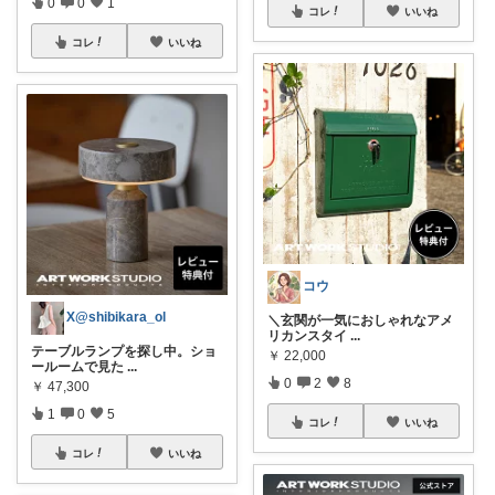
0
0
1
コレ
いいね
コレ
いいね
コウ
X@shibikara_ol
​＼玄関が一気におしゃれなアメ
リカンスタイ
...
テーブルランプを探し中。ショ
￥
22,000
ールームで見た
...
0
2
8
￥
47,300
1
0
5
コレ
いいね
コレ
いいね