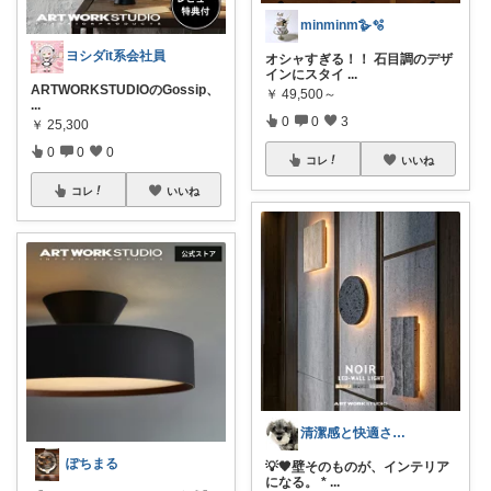
minminm🪿🫧
ヨシダit系会社員
オシャすぎる！！ 石目調のデザ
インにスタイ
...
ARTWORKSTUDIOのGossip、
￥
49,500～
...
0
0
3
￥
25,300
0
0
0
コレ
いいね
コレ
いいね
清潔感と快適さを整える大人のインテリア部
ぽちまる
💡🖤壁そのものが、インテリア
になる。 *
...