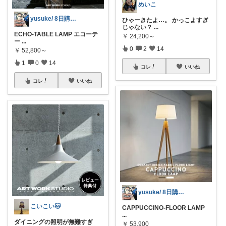
めいこ
yusuke/ 8日購入感謝♫
ひゃーきたよ…。 かっこよすぎ
じゃない？
...
ECHO-TABLE LAMP エコーテ
￥
24,200～
ー
...
0
2
14
￥
52,800～
1
0
14
コレ
いいね
コレ
いいね
yusuke/ 8日購入感謝♫
こいこい🐱
CAPPUCCINO-FLOOR LAMP
...
ダイニングの照明が無難すぎ
￥
53,900