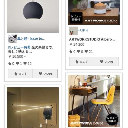
ベティ
風と詩 - kaze to uta -
ARTWORKSTUDIO Albero
...
￥
24,200
#レビュー特典
光の余韻まで、
美しく映える
...
0
0
21
￥
16,500～
コレ
いいね
0
1
12
コレ
いいね