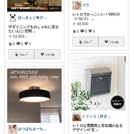
コウ
​レトロでかっこいい！VIRCO
ほっきょく💎ダイヤモンド会員💎
（バルコ）
...
￥
49,500
💡ダイニングをおしゃれに見せ
たい人に♪空間
...
0
0
4
￥
53,900～
コレ
いいね
0
0
5
コレ
いいね
トリッコ｜好きな雑貨・インテリア
レトロな雰囲気と存在感のある
みつばちまーちᵀᴴᴬᴺᴷ ᵞᴼᵁ ◡̈*
デザインが 玄
...