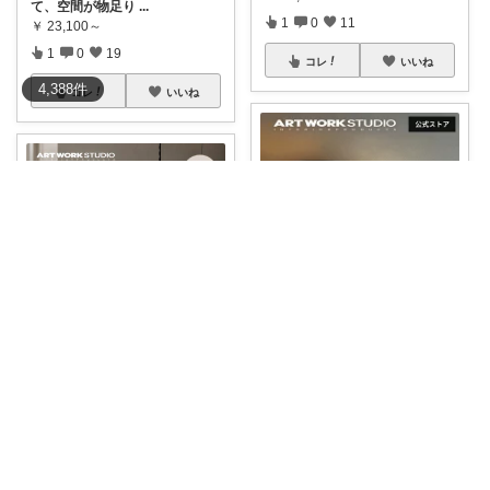
て、空間が物足り
...
1
0
11
￥
23,100～
1
0
19
コレ
いいね
4,388
件
コレ
いいね
peony🌷|北欧×便利アイテム
Sara0303
＼天井もインテリアの一部に🤍
／ シンプル
...
ころんとした乳白ガラスが可愛
￥
42,900
すぎる♡ 灯り
...
0
0
2
￥
17,600～
0
0
2
コレ
いいね