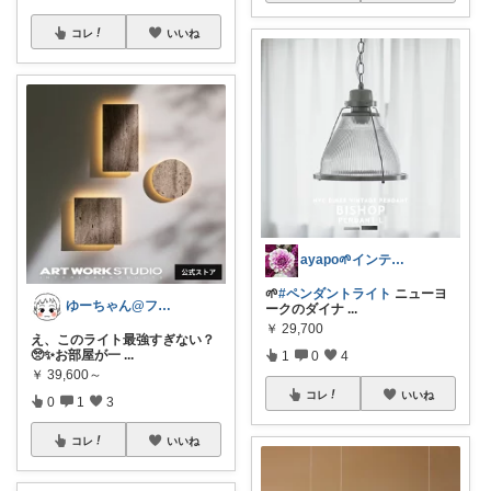
コレ
いいね
ayapo🌱インテリア&雑貨
🌱
#ペンダントライト
ニューヨ
ゆーちゃん@フォロワーさまから購入💕
ークのダイナ
...
￥
29,700
え、このライト最強すぎない？
🥺✨お部屋が一
...
1
0
4
￥
39,600～
コレ
いいね
0
1
3
コレ
いいね