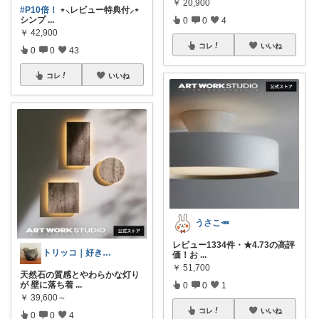
￥
20,900
#P10倍！
⋆⸜レビュー特典付⸝⋆
シンプ
...
0
0
4
￥
42,900
コレ
いいね
0
0
43
コレ
いいね
うさこ🥕
レビュー1334件・★4.73の高評
トリッコ｜好きな雑貨・インテリア
価！お
...
￥
51,700
天然石の質感とやわらかな灯り
が 壁に落ち着
...
0
0
1
￥
39,600～
コレ
いいね
0
0
4