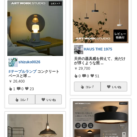
HAUS THE 1975
天井の器具感を抑えて、光だけ
shizuko0026
が浮くような照
...
￥
29,700
#テーブルランプ
コンクリート
ベースと球
...
0
0
51
￥
26,400
コレ
いいね
1
0
23
コレ
いいね