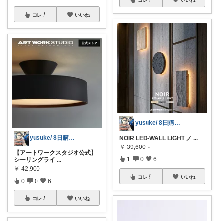
コレ
いいね
yusuke/ 8日購入感謝♫
yusuke/ 8日購入感謝♫
NOIR LED-WALL LIGHT ノ
...
￥
39,600～
【アートワークスタジオ公式】
1
0
6
シーリングライ
...
￥
42,900
コレ
いいね
0
0
6
コレ
いいね