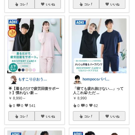
コレ
いいね
コレ
いいね
もすこり@おうち満喫＆外出頑張る
hompocoパパ🍫スイーツ❤️🎂
🌟【着るだけで疲労回復サポー
「寝ても疲れ抜けない…」って
ト】慣れない新
...
人これ🥱 ただ
...
￥
8,990～
￥
8,990
0
0
541
0
0
62
コレ
いいね
コレ
いいね