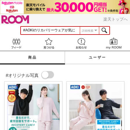
ROOM
楽天トップへ
詳細検索
Feed
見つける
お知らせ
商品
ユーザー
#オリジナル写真