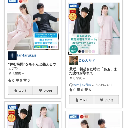
tan4arukari
じゅん８７
“休む時間”をちゃんと整えるウ
ェア✨
...
最近、朝起きた時に「あぁ、ま
だ疲れが取れて
...
￥
7,990～
￥
8,990～
0
0
0
ゆか｜40代ゆ
...
さんのコレ！
0
0
6
コレ
いいね
コレ
いいね