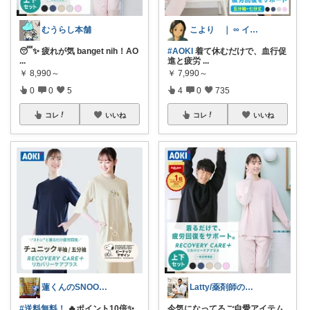
むうらし本舗
こより ｜ ∞ イヤイライケレ ∞
😴✨ 疲れが気 banget nih！AO
#AOKI
着て休むだけで、血行促
...
進と疲労
...
￥
8,990～
￥
7,990～
0
0
5
4
0
735
コレ
いいね
コレ
いいね
蓮くんのSNOOPYおすすめROOM
Latty/薬剤師のお勧め健康ご自愛
#送料無料！
🔥ポイント10倍✨
今気になってるご自愛アイテム