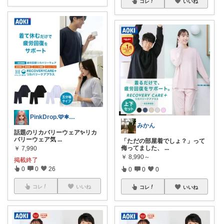
コレ
いいね
PinkDrop.🩷✱ご購入感謝ﾃﾞｽ
みかん
話題のリカバリーウェア✨リカ
バリーウェア気
...
「ただの部屋着でしょ？」って
侮ってました、
...
￥
7,990
￥
8,990～
掲載終了
0
0
26
0
0
0
コレ
いいね
コレ
いいね