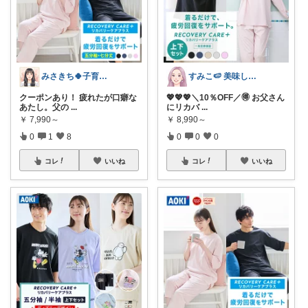
みさきち🍀子育てしながら働くママ🍀
すみこ🍉 美味しいものたくさん🍧
クーポンあり！ 疲れたが口癖な
💖💖💖＼10％OFF／🉐 お父さん
あたし。父の
...
にリカバ
...
￥
7,990～
￥
8,990～
0
1
8
0
0
0
コレ
いいね
コレ
いいね