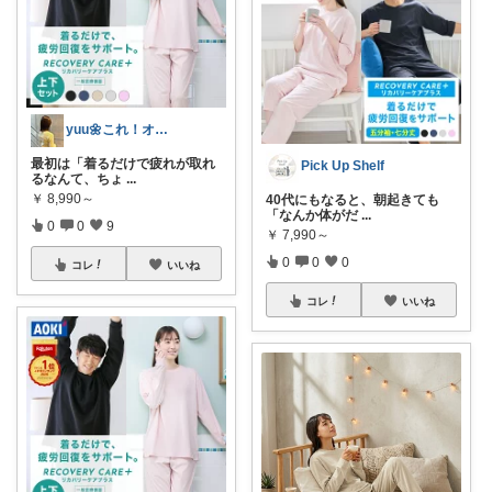
yuu🌼これ！オススメ✨
最初は「着るだけで疲れが取れ
Pick Up Shelf
るなんて、ちょ
...
￥
8,990～
40代にもなると、朝起きても
「なんか体がだ
...
0
0
9
￥
7,990～
0
0
0
コレ
いいね
コレ
いいね