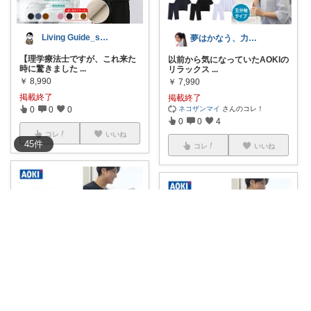
Living Guide_shige
夢はかなう、力づくで叶えまくる！
【理学療法士ですが、これ来た
以前から気になっていたAOKIの
時に驚きました
...
リラックス
...
￥
8,990
￥
7,990
掲載終了
掲載終了
ネコザンマイ
さんのコレ！
0
0
0
0
0
4
コレ
いいね
45
件
コレ
いいね
naco