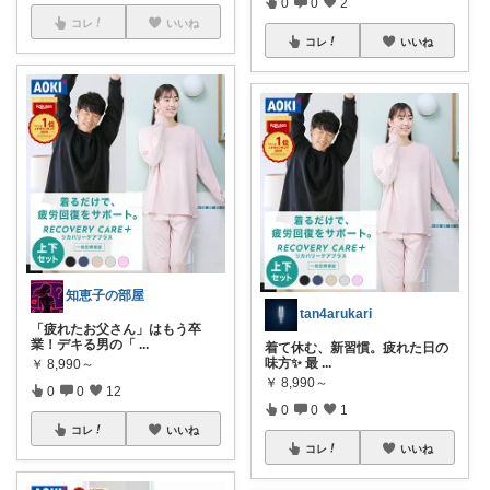
0
0
2
コレ
いいね
コレ
いいね
知恵子の部屋
tan4arukari
「疲れたお父さん」はもう卒
業！デキる男の「
...
着て休む、新習慣。疲れた日の
味方✨ 最
...
￥
8,990～
￥
8,990～
0
0
12
0
0
1
コレ
いいね
コレ
いいね