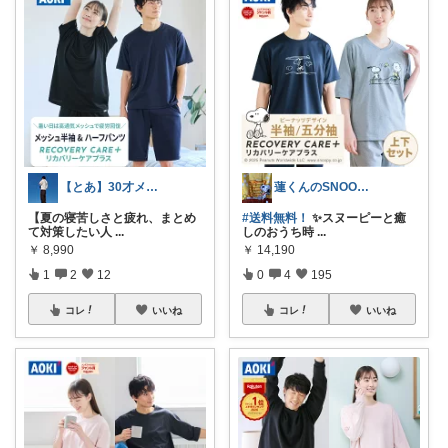
【とあ】30才メンズ美容・ファッション
蓮くんのSNOOPYおすすめROOM
【夏の寝苦しさと疲れ、まとめ
#送料無料！
✨スヌーピーと癒
て対策したい人
...
しのおうち時
...
￥
8,990
￥
14,190
1
2
12
0
4
195
コレ
いいね
コレ
いいね