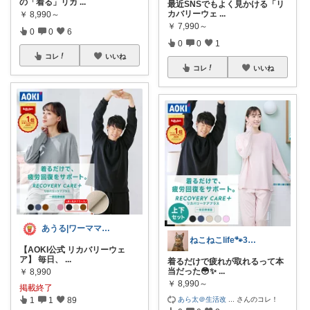
の「着る」リカ
...
最近SNSでもよく見かける「リ
カバリーウェ
...
￥
8,990～
￥
7,990～
0
0
6
0
0
1
コレ
いいね
コレ
いいね
あうる|ワーママのちょびっと贅沢な暮らし
ねこねこlife🐾3児のママ💖
【AOKI公式 リカバリーウェ
ア】 毎日、
...
着るだけで疲れが取れるって本
当だった😳✨
...
￥
8,990
￥
8,990～
掲載終了
あら太＠生活改
...
さんのコレ！
1
1
89