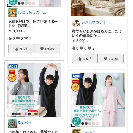
しばっちょの、ちょっと元気な明日へ
✨着るだけで、疲労回復サポー
シジュウカラ｜疲労回復×暮らし改善
ト✨ 【WEB
...
￥
8,990～
寝てもだるさが残る人に、こう
いうの結局助か
...
0
0
4
￥
8,990～
0
0
2
コレ
いいね
コレ
いいね
Roselite
ロボ美：おじさん、最近なんだ
こののこ