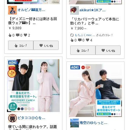
オルピノ🏰遠方組ディズニー夫婦
akikuri★1Kアラサーひとり暮らし
【ディズニー好きには刺さる回
「リカバリーウェアって本当に
復ウェア🏰✨】
...
効くの？」と半
...
￥
9,889
￥
7,990～
もちぷくmoc
...
さんのコレ！
0
0
2
0
0
4
コレ
いいね
コレ
いいね
ビタココ@心を楽に
海空のゆらっと日常
寝ている間に疲れをケア。話題