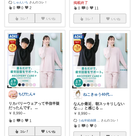
しゅんいち
さんのコレ！
掲載終了
0
0
2
0
0
11
コレ
いいね
コレ
いいね
ちぴたん⭐
ねこきゅう40代×スキンケアルーム
リカバリーウェアって半信半疑
なんか最近、朝スッキリしない
だったんです。
...
な…」と感じる
...
￥
8,990～
￥
8,990～
うぬ🌸経由購
...
さんのコレ！
0
0
1
0
0
0
コレ
いいね