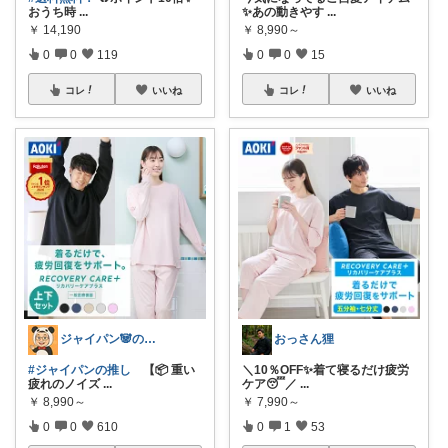
おうち時
...
✨あの動きやす
...
￥
14,190
￥
8,990～
0
0
119
0
0
15
コレ
いいね
コレ
いいね
ジャイパン🐼の当直明け回復ROOM
おっさん狸
#ジャイパンの推し
【📦 重い
＼10％OFF✨着て寝るだけ疲労
疲れのノイズ
...
ケア😴／
...
￥
8,990～
￥
7,990～
0
0
610
0
1
53