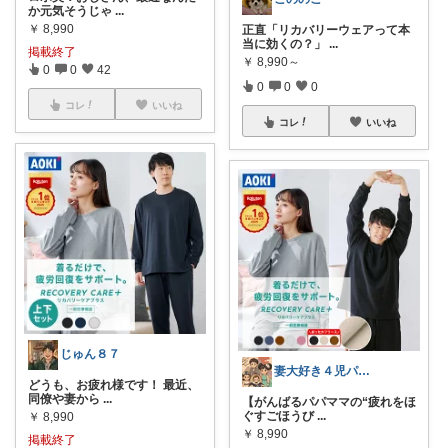
か元気そうじゃ
...
￥
8,990
正直「リカバリーウェアって本
当に効くの？」
...
掲載終了
￥
8,990～
0
0
42
0
0
0
コレ
いいね
コレ
いいね
じゅん８７
妻大好き４児パパの暮らしROOM
どうも、お疲れ様です！ 最近、
同僚や妻から
...
【がんばるパパママの“疲れをほ
ぐすごほうび
...
￥
8,990
￥
8,990
掲載終了