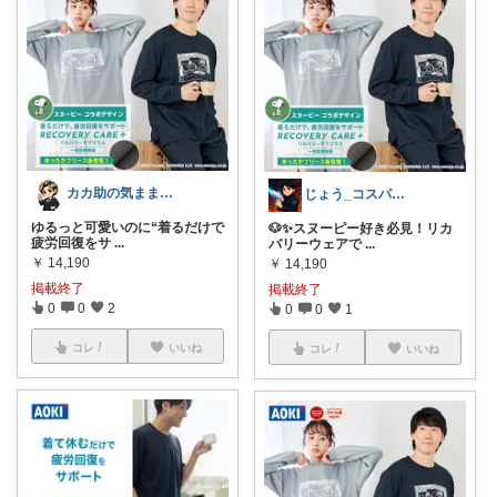
カカ助の気ままなROOM☁️
じょう_コスパ重視
ゆるっと可愛いのに“着るだけで
🐶✨スヌーピー好き必見！リカ
疲労回復をサ
...
バリーウェアで
...
￥
14,190
￥
14,190
掲載終了
掲載終了
0
0
2
0
0
1
コレ
いいね
コレ
いいね