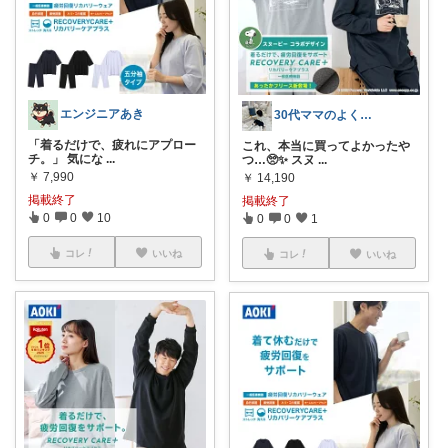
エンジニアあき
30代ママのよくばりROOM🧸
「着るだけで、疲れにアプロー
これ、本当に買ってよかったや
チ。」 気にな
...
つ…🥺✨ スヌ
...
￥
7,990
￥
14,190
掲載終了
掲載終了
0
0
10
0
0
1
コレ
いいね
コレ
いいね