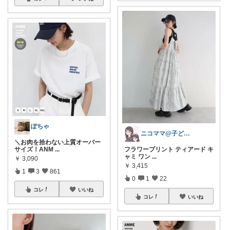
ぽちゃ
ニコママ@子ども3人45歳シンママライフ
＼お肉を拾わない上質オーバー
サイズ！ANM
...
フラワープリント ティアード キ
ャミ ワン
...
￥
3,090
￥
3,415
1
3
861
0
1
22
コレ
いいね
コレ
いいね