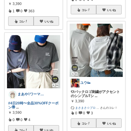
￥
3,390
コレ
いいね
1
0
363
コレ
いいね
ユウ👟
👕バックロゴ刺繍がアクセント
まあや⌇ワーママの暮らしとインテリア𓍯
のシンプルTシ
...
￥
3,390
#4日20時〜全品30%OFFクーポ
ン🉐
...
まさまさ☆プロ
...
さんのコレ！
￥
3,590
0
0
3
0
0
4
コレ
いいね
コレ
いいね