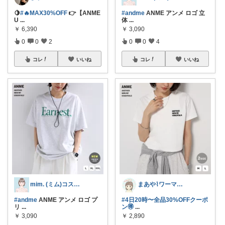
🍋
#🔥MAX30%OFF
👉【ANME
#andme
ANME アンメ ロゴ 立
U
...
体
...
￥
6,390
￥
3,090
0
0
2
0
0
4
コレ
いいね
コレ
いいね
mim. (ミム)コスメ服暮らし☘️
まあや⌇ワーママの暮らしとインテリア𓍯
#andme
ANME アンメ ロゴ プ
#4日20時〜全品30%OFFクーポ
リ
...
ン🉐
...
￥
3,090
￥
2,890