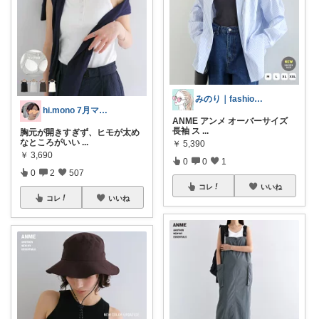
みのり｜fashion暮らしꕤ︎︎·͜·
hi.mono 7月マラソン感謝🥰
ANME アンメ オーバーサイズ
長袖 ス
...
胸元が開きすぎず、ヒモが太め
なところがいい
...
￥
5,390
￥
3,690
0
0
1
0
2
507
コレ
いいね
コレ
いいね