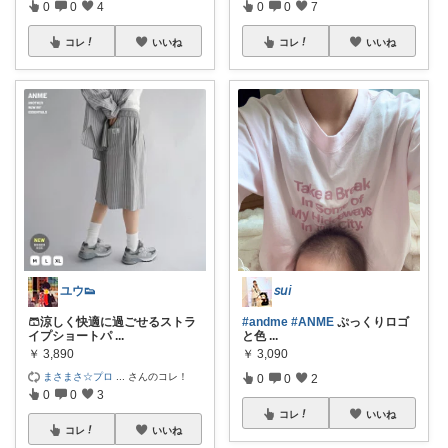
0
0
4
0
0
7
コレ
いいね
コレ
いいね
ユウ👟
𝘴𝘶𝘪
🩳涼しく快適に過ごせるストラ
#andme
#ANME
ぷっくりロゴ
イプショートパ
...
と色
...
￥
3,890
￥
3,090
まさまさ☆プロ
...
さんのコレ！
0
0
2
0
0
3
コレ
いいね
コレ
いいね