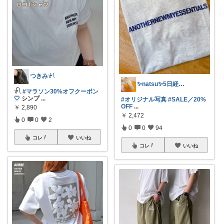
つきみ𓍯
✨natsu✨5日経由購入感謝です🙏✨
𓍯
#マラソン30%オフクーポン
🤍
シンプ
...
#オリジナル写真
#SALE／20%
OFF
...
￥
2,890
￥
2,472
0
0
2
0
0
94
コレ
いいね
コレ
いいね