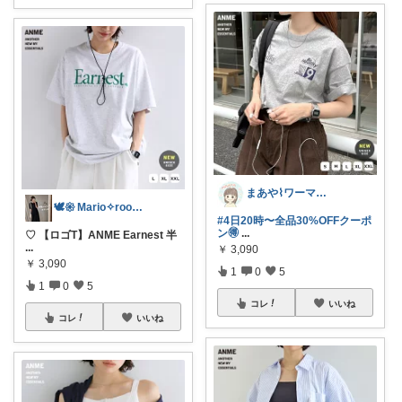
まあや⌇ワーママの暮らしとインテリア𓍯
🕊𑁍 Mario✧room 𑁍🕊
#4日20時〜全品30%OFFクーポ
ン🉐
...
♡ 【ロゴT】ANME Earnest 半
...
￥
3,090
￥
3,090
1
0
5
1
0
5
コレ
いいね
コレ
いいね