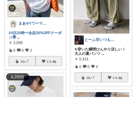
まあや⌇ワーママの暮らしとインテリア𓍯
#4日20時〜全品30%OFFクーポ
ン🉐
...
とーふ😚いつもご購入感謝です🙇
￥
3,090
✨穿いた瞬間ひんやり涼しい！
0
0
2
大人の夏パンツ
...
￥
5,431
コレ
いいね
0
0
4
4,205
件
コレ
いいね