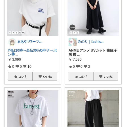
まあや⌇ワーママの暮らしとインテリア𓍯
みのり｜fashion暮らしꕤ︎︎·͜·
#4日20時〜全品30%OFFクーポ
ANME アンメ UVカット 接触冷
ン🉐
...
感 撥
...
￥
3,090
￥
7,590
0
0
10
0
0
2
コレ
いいね
コレ
いいね