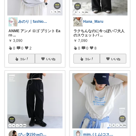
みのり｜fashion暮らしꕤ︎︎·͜·
Hana_Maru
ANME アンメ ロゴ プリント Ea
ラクちんなのに今っぽい♡大人
rn
...
のスウェットパ
...
￥
3,090
￥
7,090
0
0
2
0
0
8
コレ
いいね
コレ
いいね
ぴぃ🍋150㎝の心地いい暮らし🧺ˊ˗
mim. (ミム)コスメ服暮らし☘️