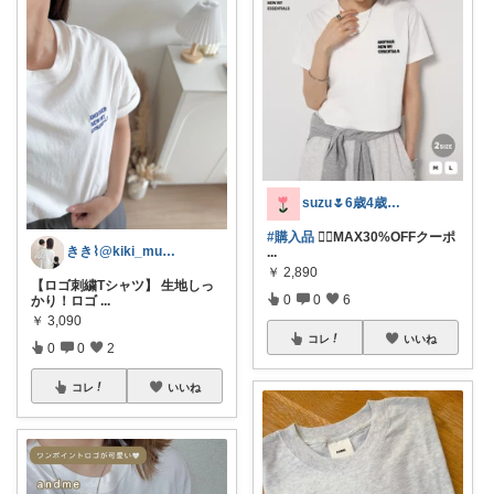
suzu🌷6歳4歳子育てママの暮らし
#購入品
❤️‍🔥MAX30%OFFクーポ
きき⌇@kiki_mum_
...
￥
2,890
【ロゴ刺繍Tシャツ】 生地しっ
0
0
6
かり！ロゴ
...
￥
3,090
コレ
いいね
0
0
2
コレ
いいね