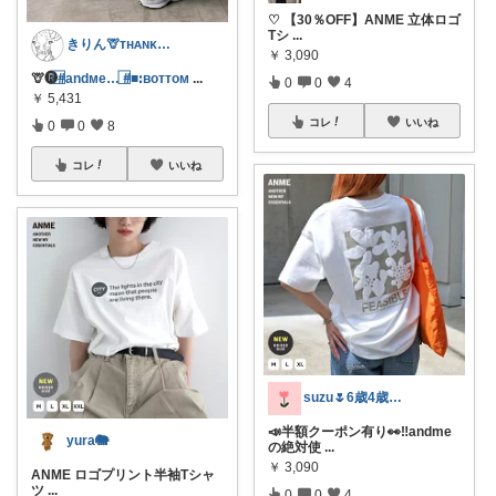
♡ 【30％OFF】ANME 立体ロゴ
Tシ
...
きりん🦒ᴛʜᴀɴᴋs ᴀʟᴡᴀʏs.
￥
3,090
🦒🅡
#⃞andᴍe…
#⃞■ꓽʙᴏᴛᴛᴏᴍ
...
0
0
4
￥
5,431
コレ
いいね
0
0
8
コレ
いいね
suzu🌷6歳4歳子育てママの暮らし
📣半額クーポン有り👀‼️andme
yura🐘
の絶対使
...
￥
3,090
ANME ロゴプリント半袖Tシャ
ツ
...
0
0
4