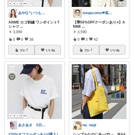
あやQ *いつもありがとうございます*
megucomo❤高身長ママ愛用品リスト
ANME ロゴ刺繍 ワンポイントT
【🉐50%OFFクーポンあり⭐️】A
シャツ
...
NME
...
￥
3,090
￥
3,590
0
0
38
0
3
42
コレ
いいね
コレ
いいね
あさあさ 5日感謝🥺
na_nagi
#30%オフクーポンあり
#購入し
シンプルなのに今っぽい𓂃🫧A4