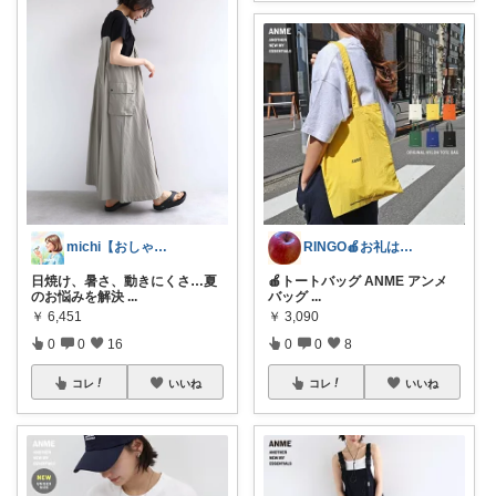
michi【おしゃれ、大人カジュアル】
RINGO🍎お礼はプロフ🍎
日焼け、暑さ、動きにくさ…夏
🍎トートバッグ ANME アンメ
のお悩みを解決
...
バッグ
...
￥
6,451
￥
3,090
0
0
16
0
0
8
コレ
いいね
コレ
いいね