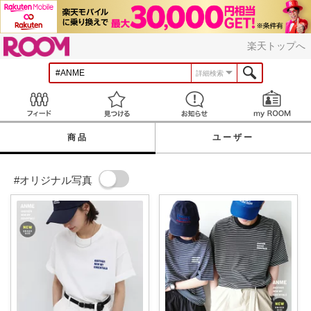
ROOM
楽天トップへ
詳細検索
Feed
見つける
お知らせ
商品
ユーザー
#オリジナル写真