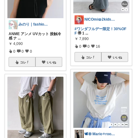
NICOmi🥨2kidsママ👦👧
みのり｜fashion暮らしꕤ︎︎·͜·
#ワンダフルデー限定！30%OF
F
🉐 1
...
ANME アンメ UVカット 接触冷
感 ナ
...
￥
7,890
￥
4,090
0
0
16
0
0
0
コレ
いいね
コレ
いいね
🕊𑁍 Mario✧room 𑁍🕊