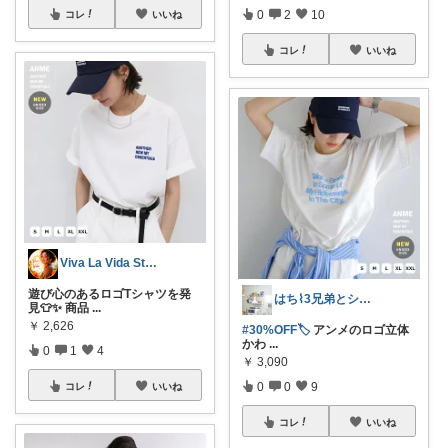
0
2
10
コレ
いいね
コレ
いいね
Viva La Vida Studio
遊び心のあるロゴTシャツを発
はち⌇3兄弟とシンプルな暮らし
見👕✨ 商品
...
￥
2,626
#30%OFF🏷️
アンメのロゴ立体
かわ
...
0
1
4
￥
3,090
0
0
9
コレ
いいね
コレ
いいね