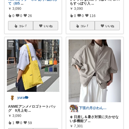
て（8/5
...
もすっぽり入
...
￥
3,090
￥
3,090
0
0
26
0
0
116
コレ
いいね
コレ
いいね
yura🐘
ANMEアンメ✓ロゴトートバッ
下弦の月@わんにゃん日和
グ 9月上旬
...
￥
3,090
☀️ 日差し＆暑さ対策に欠かせな
い多機能ブ
...
1
0
59
￥
7,301