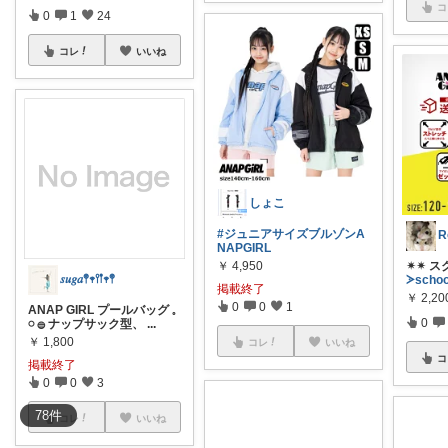
コ
0
1
24
コレ
いいね
しょこ
#ジュニアサイズブルゾンA
R
NAPGIRL
￥
4,950
✴︎✴︎ 
𝑠𝑢𝑔𝑎𖤣𖥧𖥣𖡡𖥧𖤣
ᐷscho
掲載終了
￥
2,20
0
0
1
ANAP GIRL プールバッグ 𓈒
0
𓏸 𓐍 ナップサック型、
...
￥
1,800
コレ
いいね
コ
掲載終了
0
0
3
78
件
コレ
いいね