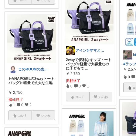
コレ
いいね
アイン✨ママと子供と食べ物と🍭
h
2wayで便利なキッズトート
バッグ✨軽量で大容量なの
#ラッ
に子どもで
...
このROOMの売れ筋商品を随時公開中！
￥
2,57
￥
2,750
0
✨ANAPGiRLの2wayトート
掲載終了
バッグ✨ 軽量で丈夫な生地
0
0
1
...
コ
￥
2,750
コレ
いいね
掲載終了
1
0
2
コレ
いいね