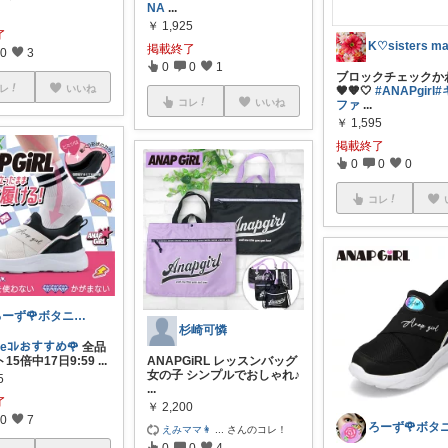
NA
...
￥
1,925
了
K♡sisters m
掲載終了
0
3
0
0
1
ブロックチェックか
レ
いいね
🖤🧡🤍
#ANAPgirl
#
コレ
いいね
ファ
...
￥
1,595
掲載終了
0
0
0
コレ
ろーず🌹ボタニカルママシール屋さん
杉崎可憐
seｺﾚおすすめ🌹
全品
15倍中17日9:59
...
ANAPGiRL レッスンバッグ
女の子 シンプルでおしゃれ♪
5
...
了
￥
2,200
0
7
えみママ👩‍
...
さんのコレ！
0
0
4