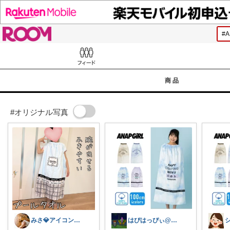
ROOM
Feed
商品
#オリジナル写真
みさ💎アイコン変更|子育ても暮らしも
はぴはっぴぃ@7/1ご購入感謝！！