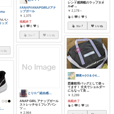
レンド感満載のラップタオ
ル🌿
...
#ANAP
#ANAPGiRL
#アナ
￥
2,178～
ップガール
ama
￥
1,375
0
0
5
わいい
掲載終了
キッズ
0
0
1
コレ
いいね
コレ
いいね
いいね
輝夜⭐小3＆小4ママ♡いつもありがとう✨
図書館用バッグとして使っ
てます！ 丈夫でショルダー
にもなって良
...
とり✩.*˚経由感謝です✩*。
￥
3,289
掲載終了
ANAP GiRL アナップガール
ストレッチセミフレアパン
0
0
16
ツ
...
ろーず🌹ボタニカルママシール屋さん
￥
2,964