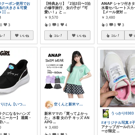
#クーポン使用でお
【特典あり】「2泊3日〜3泊
𝗔𝗡𝗔𝗣 シャツ付
強の大きさ＆可愛
の修学旅行、女の子が『可
水着セパレートスカ
🏊‍♀
...
愛い！』と
...
【メール便対
...
4
￥
9,570
￥
3,480
0
3
0
0
4
0
0
3
レ
いいね
コレ
いいね
コレ
すりけん【いつもありがとう😊】
空くんと新米ママ🌸💪
うっかり0303
ラクになる✨ハンズ
新米ママの「買ってよかっ
スニーカー】 通園・
た」 水着 女の子 キッズ AN
習い
...
APG
...
#オリジナル写真
#
アナップガールのス
0
￥
3,480
ーが限定
...
0
1
0
0
2