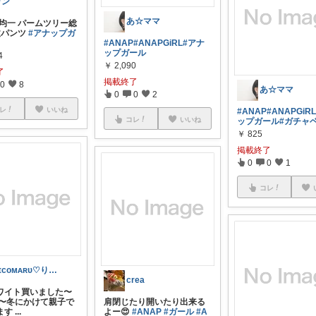
ラン
あ☆ママ
円均一 パームツリー総
丈パンツ
#アナップガ
#ANAP
#ANAPGiRL
#アナ
ップガール
4
￥
2,090
了
掲載終了
0
8
あ☆ママ
0
0
2
レ
いいね
#ANAP
#ANAPGiR
コレ
いいね
ップガール
#ガチャ
￥
825
掲載終了
0
0
1
コレ
ʀɪᴄᴏᴍᴀʀᴜ♡りこまる
crea
ワイト買いました〜
 秋〜冬にかけて親子で
肩閉じたり開いたり出来る
ます
...
よー😍
#ANAP
#ガール
#A