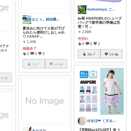
mamamaya ご購入頂き感謝
👟🎒 ANAPGiRLのシューズ
おとぅ。経由購入、感謝します！
バッグで新学期の準備は完
璧！可
...
夏休みに向けて☆首が下げ
￥
2,089
られたら便利だしおしゃれ
♡
#ANAP
...
売切れ
￥
1,436
0
0
2
L
#アナ
掲載終了
ベルト
0
0
2
コレ
いいね
コレ
いいね
いいね
ゆきほ🪽 くすみカラー×小学生ママ
【早割Max10%OFF】🌸 ト
あ☆ママ