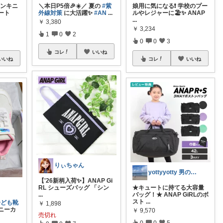
きタンキニ
＼本日P5倍🎉☀️／ 夏の
#紫
娘用に気になる❗️ 学校のプー
ート
外線対策
に大活躍✨
#AN
...
ルやレジャーに🏖️✨ ANAP
...
￥
3,380
￥
3,234
1
0
2
0
0
3
コレ
いいね
いいね
コレ
いいね
りぃちゃん
yottyyotty 男の子ママの暮らし
【'26新柄入荷✨】ANAP Gi
RL シューズバッグ 「シン
★キュートに持てる大容量
...
バッグ！★ ANAP GiRLのボ
スト
...
子ども靴
￥
1,898
ニーカ
￥
9,570
売切れ
0
0
5