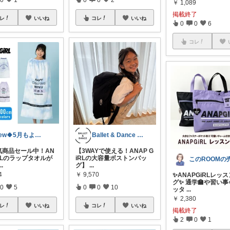
￥
1,089
掲載終了
レ
いいね
コレ
いいね
0
0
6
コレ
Yew🍀5月もよろしく♪
Ballet & Dance Kids
人気商品セール中！AN
【3WAYで使える！ANAP G
IRLのラップタオルが
iRLの大容量ボストンバッ
...
グ】
...
4
￥
9,570
✨ANAPGiRLレッ
グ✨ 通学🏫や習い事
0
5
0
0
10
ッタ
...
￥
2,380
レ
いいね
コレ
いいね
掲載終了
2
0
1