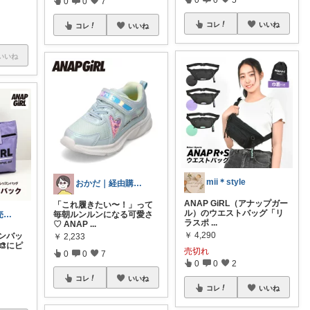
0
0
7
コレ
いいね
コレ
いいね
いいね
mii＊style
おかだ｜経由購入します！
ANAP GiRL（アナップガー
「これ履きたい〜！」って
ル）のウエストバッグ「リ
このROOMの売れ筋商品を随時公開中！
毎朝ルンルンになる可愛さ
ラスポ
...
♡ ANAP
...
￥
4,290
スンバッ
￥
2,233
🎨にピ
売切れ
0
0
7
0
0
2
コレ
いいね
コレ
いいね