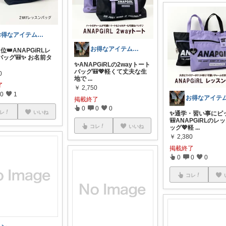
お得なアイテムROOM
お得なアイテムROOM
位👑ANAPGiRLレ
ッグ🎒✨ お名前タ
✨ANAPGiRLの2wayトート
バッグ🎒💖軽くて丈夫な生
0
地で
...
了
￥
2,750
0
1
掲載終了
0
0
0
レ
いいね
✨通学・習い事にピ
🎒ANAPGiRLのレ
コレ
いいね
ッグ💖軽
...
￥
2,380
掲載終了
0
0
0
コレ