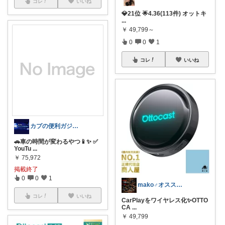
コレ
いいね
💎21位 🌟4.36(113件) オットキ
...
￥
49,799～
0
0
1
コレ
いいね
カプの便利ガジェットROOM
🚗車の時間が変わるやつ📱✨ ✅
YouTu
...
￥
75,972
掲載終了
0
0
1
mako♂オススメ車バイク用品紹介
コレ
いいね
CarPlayをワイヤレス化✨OTTO
CA
...
￥
49,799