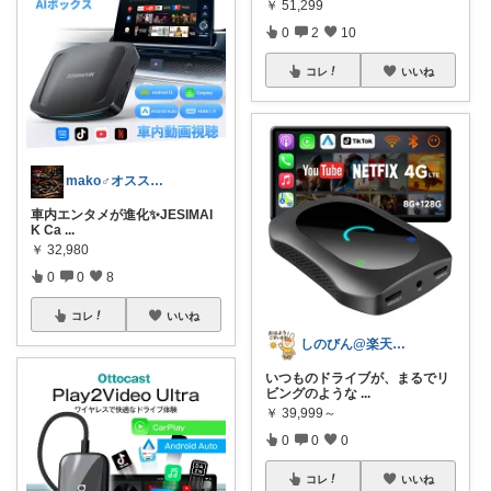
￥
51,299
0
2
10
コレ
いいね
mako♂オススメ車バイク用品紹介
車内エンタメが進化✨JESIMAI
K Ca
...
￥
32,980
0
0
8
コレ
いいね
しのびん@楽天Room
いつものドライブが、まるでリ
ビングのような
...
￥
39,999～
0
0
0
コレ
いいね