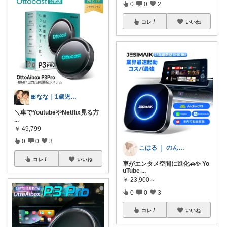
0
0
2
コレ
いいね
🎀なな｜1歳児ママの子育てアイテム🌟
＼車でYoutubeやNetflix見る方
...
￥
49,799
0
0
3
こはる ｜ のんびり暮らす🐈
コレ
いいね
車がエンタメ空間に進化🚗✨ Yo
uTube
...
￥
23,900～
0
0
3
コレ
いいね