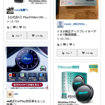
runa🐈‍⬛🐾
【公式店✨】Play2Video Ultr
...
￥
16,799
room_d96355bea2
1
0
59
トヨタ純正ディスプレイオーデ
ィオで動画視聴
...
コレ
いいね
￥
49,799～
0
0
4
コレ
いいね
aki
🚗純正CarPlay対応車をもっと
快適にし
...