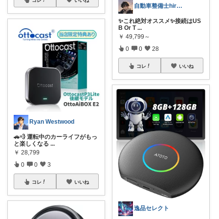
自動車整備士hiro-パパの部屋
✨これ絶対オススメ✨接続はUS
B Or T
...
￥
49,799～
0
0
28
コレ
いいね
Ryan Westwood
🚗💨 運転中のカーライフがもっ
と楽しくなる
...
￥
28,799
0
0
3
コレ
いいね
逸品セレクト