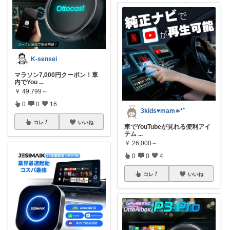
K-sensei
マラソン7,000円クーポン！車
内でYou
...
￥
49,799～
0
0
16
3kids♥︎︎mam∗︎*ﾟ
コレ
いいね
車でYouTubeが見れる便利アイ
テム
...
￥
26,000～
0
0
4
コレ
いいね