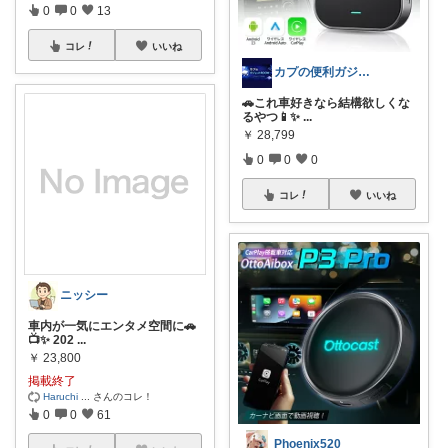
0
0
13
コレ
いいね
カプの便利ガジェットROOM
🚗これ車好きなら結構欲しくな
るやつ📱✨
...
￥
28,799
0
0
0
コレ
いいね
ニッシー
車内が一気にエンタメ空間に🚗
📺✨ 202
...
￥
23,800
掲載終了
Haruchi
...
さんのコレ！
0
0
61
Phoenix520