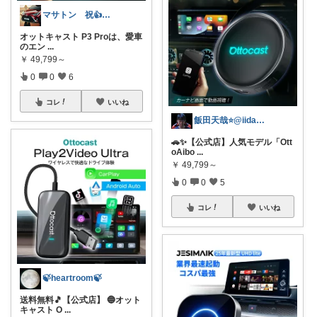
マサトン 祝👍7000プロフも見てね
オットキャスト P3 Proは、愛車
のエン
...
￥
49,799～
0
0
6
コレ
いいね
飯田天哉⭐️@iida.tennya
🚗✨【公式店】人気モデル「Ott
oAibo
...
￥
49,799～
0
0
5
コレ
いいね
🍃heartroom🍃
送料無料🎵【公式店】 🔵オット
キャスト O
...