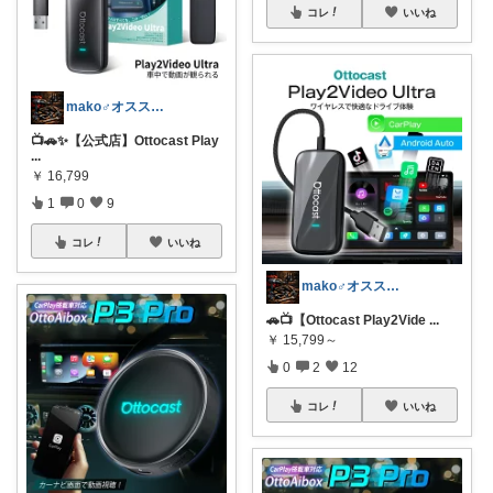
コレ
いいね
mako♂オススメ車バイク用品紹介
📺🚗✨【公式店】Ottocast Play
...
￥
16,799
1
0
9
コレ
いいね
mako♂オススメ車バイク用品紹介
🚗📺【Ottocast Play2Vide
...
￥
15,799～
0
2
12
コレ
いいね