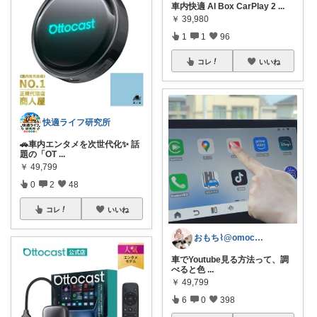
車内快適 AI Box CarPlay 2
...
￥
39,980
1
1
96
コレ
いいね
快適ライフ研究所
🚗車内エンタメを次世代化✨ 話
題の「OT
...
￥
49,799
0
2
48
コレ
いいね
おもち⌇@omochi_mama3
車でYoutube見る方法って、調
べると色
...
￥
49,799
6
0
398