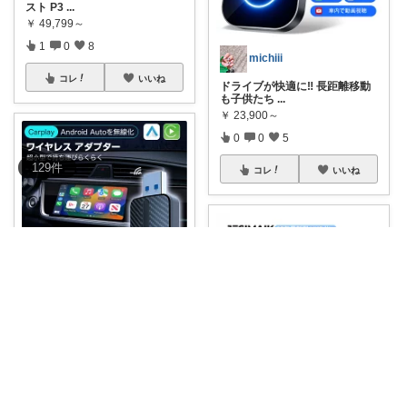
スト P3
...
￥
49,799～
1
0
8
michiii
コレ
いいね
ドライブが快適に‼️ 長距離移動
も子供たち
...
￥
23,900～
0
0
5
129
件
コレ
いいね
voyage✨muse
🚘 2IN1 CarPlay & Andr
...
￥
3,980
3
2
38
逸品セレクト
コレ
いいね