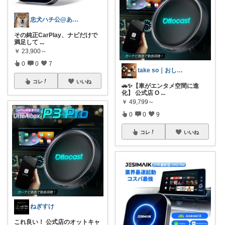
忠犬ハチ公@あなたのくらしに輝きを✨
その純正CarPlay、ナビだけで
満足して
...
￥
23,900～
0
0
7
take so｜おしゃれ家電と便利グッズ
コレ
いいね
🚗✨【車がエンタメ空間に進
化】 公式店 O
...
￥
49,799～
0
0
9
コレ
いいね
ねぎすけ
これ良い！ 公式店のオットキャ