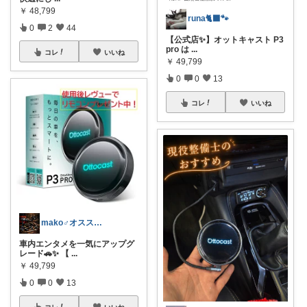
￥
48,799
runa🐈‍⬛🐾
0
2
44
【公式店✨】オットキャスト P3
pro は
...
コレ
いいね
￥
49,799
0
0
13
コレ
いいね
mako♂オススメ車バイク用品紹介
車内エンタメを一気にアップグ
レード🚗✨ 【
...
￥
49,799
0
0
13
コレ
いいね