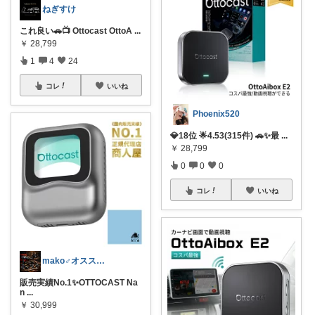
ねぎすけ
これ良い🚗📺 Ottocast OttoA
...
￥
28,799
1
4
24
コレ
いいね
Phoenix520
💎18位 🌟4.53(315件) 🚗✨最
...
￥
28,799
0
0
0
コレ
いいね
mako♂オススメ車バイク用品紹介
販売実績No.1✨OTTOCAST Na
n
...
￥
30,999