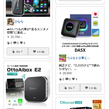
ひなち
🚗✨いつもの車が“走るエンタメ
空間”に進化
...
￥
15,799～
0
0
6
コレ
いいね
つぶもと@車と遊ぼう！
純正ナビ、“ただのナビ”で終わ
らせない。
...
￥
28,000
0
0
4
コレ
いいね