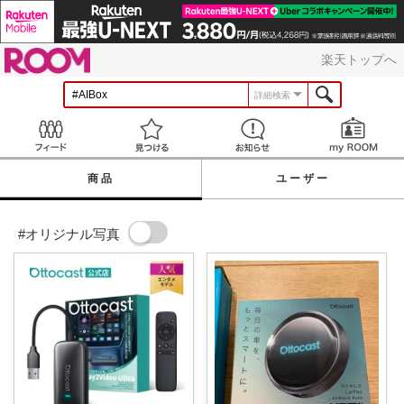
ROOM
楽天トップへ
詳細検索
Feed
見つける
お知らせ
商品
ユーザー
#オリジナル写真