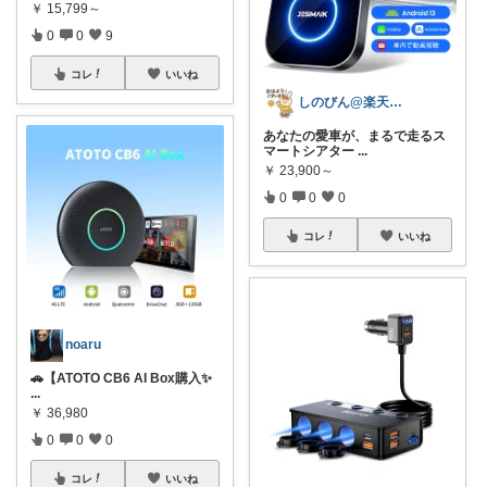
￥
15,799～
0
0
9
コレ
いいね
しのびん@楽天Room
あなたの愛車が、まるで走るス
マートシアター
...
￥
23,900～
0
0
0
コレ
いいね
noaru
🚗【ATOTO CB6 AI Box購入✨
...
￥
36,980
0
0
0
コレ
いいね