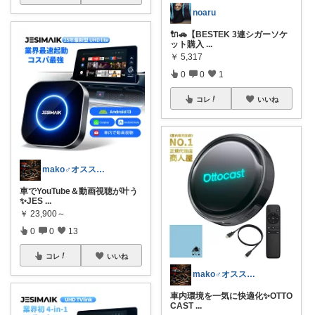
noaru
🔌🚗【BESTEK 3連シガーソケ
ット購入
...
￥
5,317
0
0
1
コレ
いいね
mako♂オススメ車バイク用品紹介
車でYouTube＆動画視聴が叶う
✨JES
...
￥
23,900～
0
0
13
コレ
いいね
mako♂オススメ車バイク用品紹介
車内環境を一気に快適化✨OTTO
CAST
...