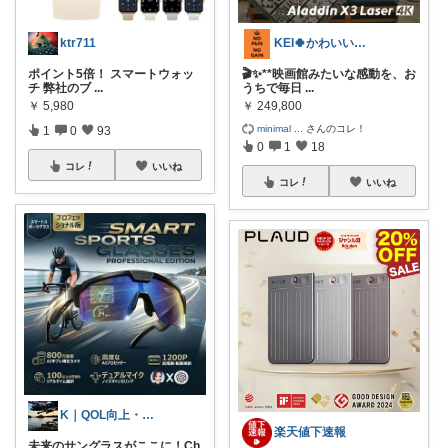
ktr711
KEI🍀かわいい💕おしゃれ😊便利✨
ポイント5倍！ スマートウォッ
🎬✨**映画館みたいな感動を、お
チ 弊社のブ
...
うちで毎日
...
￥
5,980
￥
249,800
minimal
...
さんのコレ！
1
0
93
0
1
18
コレ
いいね
コレ
いいね
K｜QOL向上・良品選定室
楽天値下速報
未来のサングラスがここに！Ch