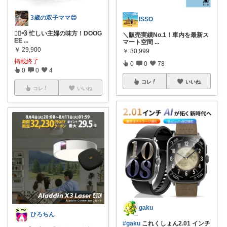
3歳の双子ママ😍
ISSO
🏃‍♀️💨 忙しい主婦の味方！DOOG
＼販売実績No.1！車内を最新ス
EE
...
マート空間
...
￥
29,900
￥
30,999
掲載終了
0
0
78
0
0
4
コレ
いいね
コレ
いいね
gaku
ひろちん
#gaku
これくしょん2.01 インチ