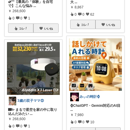
🌿**【最高の「体験」を自宅
大
...
で】こんな悩み
...
￥
8,867
￥
268,600
0
0
62
0
0
1
コレ
いいね
コレ
いいね
みぃの時計⌚
3歳の双子ママ😍
⌚ChatGPT・Gemini対応のAI目
...
🌃✨ まるで星空を家の中に取り
込んだみたい
...
￥
7,980
￥
268,600
0
0
10
0
0
1