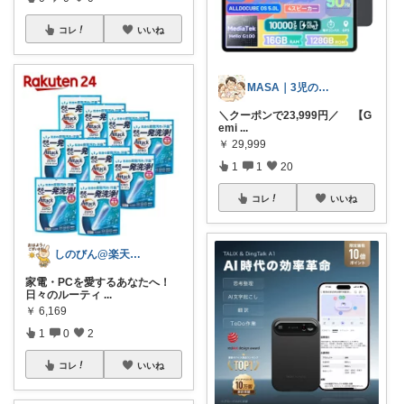
コレ
いいね
MASA｜3児の育休パパ
＼クーポンで23,999円／ 【G
emi
...
￥
29,999
1
1
20
コレ
いいね
しのびん@楽天Room
家電・PCを愛するあなたへ！
日々のルーティ
...
￥
6,169
1
0
2
コレ
いいね