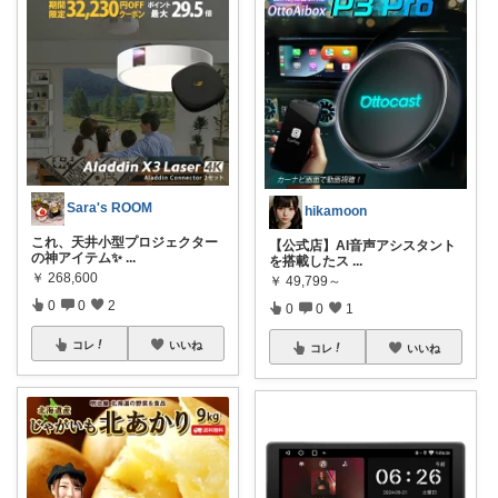
Sara's ROOM
hikamoon
これ、天井小型プロジェクター
【公式店】AI音声アシスタント
の神アイテム✨
...
を搭載したス
...
￥
268,600
￥
49,799～
0
0
2
0
0
1
コレ
いいね
コレ
いいね