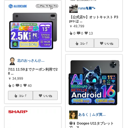
runa🐈‍⬛🐾
【公式店✨】オットキャスト P3
pro は
...
￥
49,799
0
0
13
コレ
いいね
北のおっさん@ガジェット好き
7/11 11:59までクーポン利用で2
8
...
￥
34,999
0
0
40
コレ
いいね
あるく｜ムダ買い減らす人
🤩📱 Doogee U11タブレット
で、ス
...