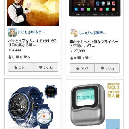
まりも@ゆるケア生活
しのびん@楽天Room
パッと文字を入力するだけで切
車内をもっと上質なプライベー
り口の異なる魅
...
ト空間に。AT
...
￥
4,444
￥
27,999
0
0
5
0
0
0
コレ
いいね
コレ
いいね