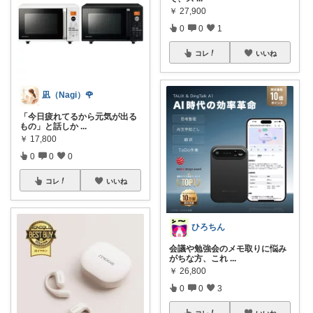
￥
27,900
0
0
1
コレ
いいね
凪（Nagi）🌹
「今日疲れてるから元気が出る
もの」と話しか
...
￥
17,800
0
0
0
コレ
いいね
ひろちん
会議や勉強会のメモ取りに悩み
がちな方、これ
...
￥
26,800
0
0
3
コレ
いいね