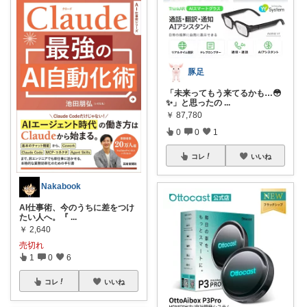
豚足
「未来ってもう来てるかも…😳
✨」と思ったの
...
￥
87,780
0
0
1
コレ
いいね
Nakabook
AI仕事術、今のうちに差をつけ
たい人へ。『
...
￥
2,640
売切れ
1
0
6
コレ
いいね