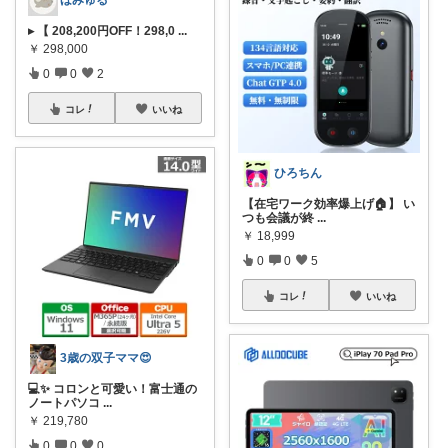
▸ 【 208,200円OFF！298,0
...
￥
298,000
0
0
2
コレ
いいね
ひろちん
【在宅ワーク効率爆上げ🏠】 い
つも会議が終
...
￥
18,999
0
0
5
コレ
いいね
3歳の双子ママ😍
💻✨ コロンと可愛い！富士通の
ノートパソコ
...
￥
219,780
0
0
0