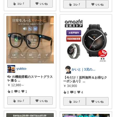
コレ
いいね
コレ
いいね
-yukko-
かいと｜3児の父・お買い得商品分析のプロ
👓 AI機能搭載のスマートグラス
【今だけ！送料無料＆お得なク
✨ 撮る
...
ーポンあり】
...
￥
12,980～
￥
34,900
0
0
1
0
0
4
コレ
いいね
コレ
いいね