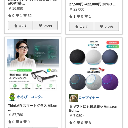
atGPT搭
...
27,500円 ➡22,000円 20%O
...
￥
16,980
￥
22,000
0
1
32
1
0
1
コレ
いいね
コレ
いいね
わさび コレクションもご利用ください
ロップイヤー
ThinkAR スマートグラス AiLen
🐰ギフトにも最適🎁✨ Amazon
...
Ech
...
￥
87,780
￥
7,080～
0
0
0
0
0
8