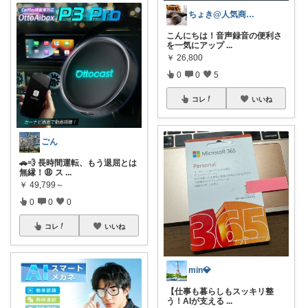
ちょき@人気商品紹介いつも購入ありがとう
こんにちは！音声録音の便利さ
を一気にアップ
...
￥
26,800
0
0
5
コレ
いいね
ごん
🚗💨 長時間運転、もう退屈とは
無縁！😩 ス
...
￥
49,799～
0
0
0
コレ
いいね
min💎
【仕事も暮らしもスッキリ整
う！AIが支える
...