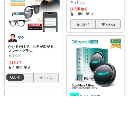
￥
21,300
販売開始前
0
0
20
コレ
いいね
ザク
かけるだけで、世界が広がる──
スマートグラ
...
￥
7,980
掲載終了
0
0
8
680
件
コレ
いいね
スポンジ@買ってくれてありがとう！
長距離ドライブが憂鬱なあなた
へ。🚗💨 この
...
￥
49,799
1
0
3