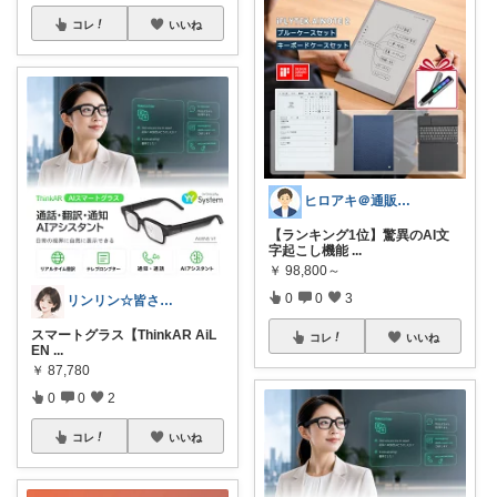
コレ
いいね
ヒロアキ＠通販で時短を追求する会社員
【ランキング1位】驚異のAI文
字起こし機能
...
￥
98,800～
0
0
3
リンリン☆皆さんありがとう
スマートグラス【ThinkAR AiL
コレ
いいね
EN
...
￥
87,780
0
0
2
コレ
いいね