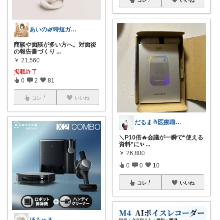
あいの🌿時短ガジェットと賢い暮らし
商談や面談が多い方へ。対面後
の報告書づくり
...
￥
21,560
掲載終了
0
2
81
コレ
いいね
だるま☃︎医療職ママ
＼P10倍🔥会議が一瞬で“使える
資料”に✨
...
￥
26,800
0
0
10
コレ
いいね
ほみゅる