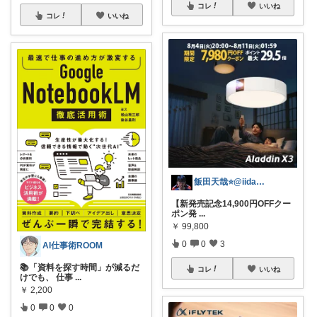
コレ
いいね
コレ
いいね
飯田天哉⭐️@iida.tennya
【新発売記念14,900円OFFクー
ポン発
...
￥
99,800
0
0
3
AI仕事術ROOM
📚「資料を探す時間」が減るだ
コレ
いいね
けでも、 仕事
...
￥
2,200
0
0
0