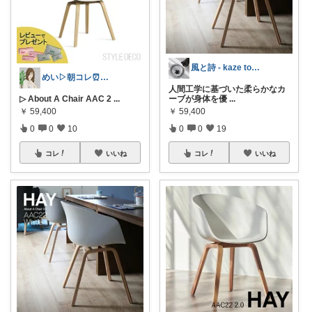
風と詩 - kaze to uta -
めい▷朝コレ⏰コメ挨拶不要🌿
人間工学に基づいた柔らかなカ
▷ About A Chair AAC 2
...
ーブが身体を優
...
￥
59,400
￥
59,400
0
0
10
0
0
19
コレ
いいね
コレ
いいね