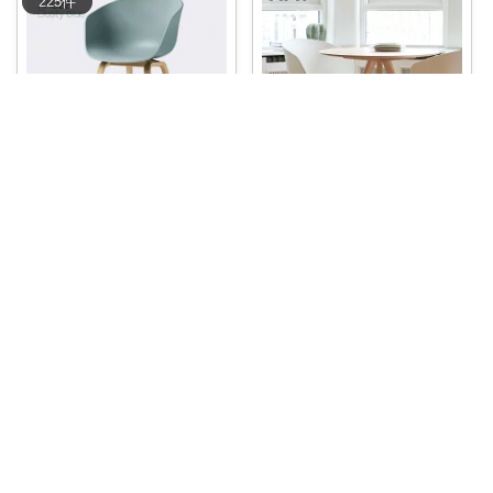
225
件
Arch Select—インテリア
mii
🪑【HAY / AAC22 2.0 チェア
...
HAYの人気チェア🪑 シンプルで
￥
59,400
美しいフォ
...
0
0
9
￥
59,400
0
0
6
コレ
いいね
コレ
いいね