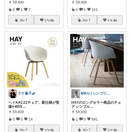
￥
59,400
￥
59,400
0
1
7
0
5
161
コレ
いいね
コレ
いいね
ラテ暮子🌿
MIKU | シンプリスト主婦
ヘイAAC22チェア、新仕様が登
HAYのロングセラー商品のチェ
場✨W59
...
ア シンプル
...
￥
59,400
￥
59,400
0
0
14
1
0
691
コレ
いいね
コレ
いいね