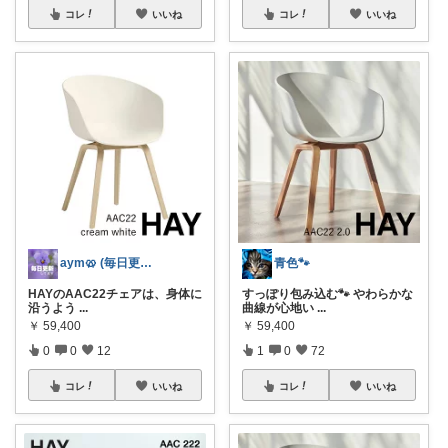
コレ
いいね
コレ
いいね
aym🥨 (毎日更新してます🙌)
青色🐾
HAYのAAC22チェアは、身体に
すっぽり包み込む🐾 やわらかな
沿うよう
...
曲線が心地い
...
￥
59,400
￥
59,400
0
0
12
1
0
72
コレ
いいね
コレ
いいね