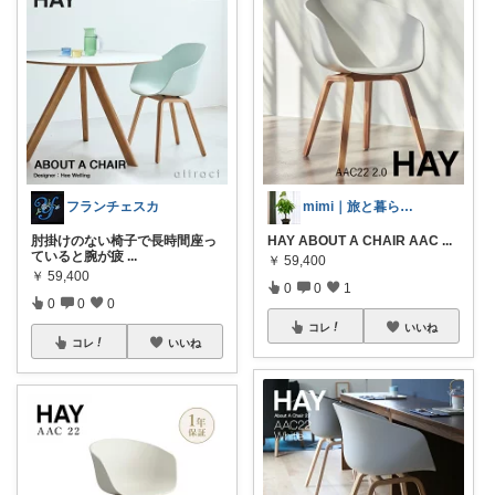
フランチェスカ
mimi｜旅と暮らし ✈️🌿
肘掛けのない椅子で長時間座っ
HAY ABOUT A CHAIR AAC
...
ていると腕が疲
...
￥
59,400
￥
59,400
0
0
1
0
0
0
コレ
いいね
コレ
いいね