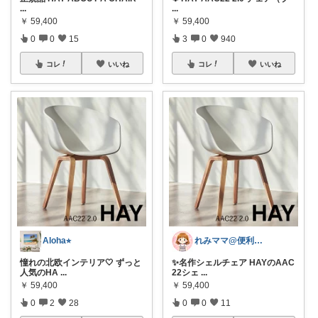
...
...
￥
59,400
￥
59,400
0
0
15
3
0
940
コレ
いいね
コレ
いいね
Aloha⭐︎
れみママ@便利雑貨¸¸kids
憧れの北欧インテリア🤍 ずっと
✨名作シェルチェア HAYのAAC
人気のHA
...
22シェ
...
￥
59,400
￥
59,400
0
2
28
0
0
11