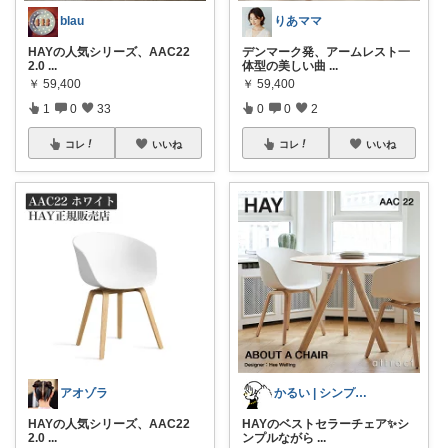
blau
りあママ
HAYの人気シリーズ、AAC22
デンマーク発、アームレスト一
2.0
...
体型の美しい曲
...
￥
59,400
￥
59,400
1
0
33
0
0
2
コレ
いいね
コレ
いいね
アオゾラ
かるい | シンプル×アクセントカラー
HAYの人気シリーズ、AAC22
HAYのベストセラーチェア✨シ
2.0
...
ンプルながら
...