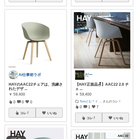
AI仕事術ラボ
だー
HAYのAAC22チェアは、洗練さ
【HAY正規品🪑】AAC22 2.0 チ
れたデザ
...
ェ
...
￥
59,400
￥
59,400
Tomとむ＊イ
...
さんのコレ！
0
0
0
0
1
7
コレ
いいね
コレ
いいね