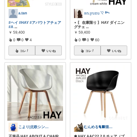
a.tan
𝚜𝚗.𝚢𝚞𝚣𝚞 𓇢 𓆸
#ヘイ
#HAY
#アバウトアチェア
⋆ 〖 在庫限り 〗HAY ダイニン
#A
...
グチェ
...
￥
59,400
￥
59,400
0
0
4
0
0
60
コレ
いいね
コレ
いいね
こより|北欧シンプル淡色大好き保育士
むんめる🐈‍⬛猫と快適ライフ🐈朝コレ
正規品 HAY ABOUT A CHAIR
✾ HAY AAC22 2.0 チェア（ブ