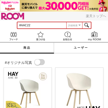
ROOM
楽天トップへ
詳細検索
Feed
見つける
お知らせ
商品
ユーザー
#オリジナル写真