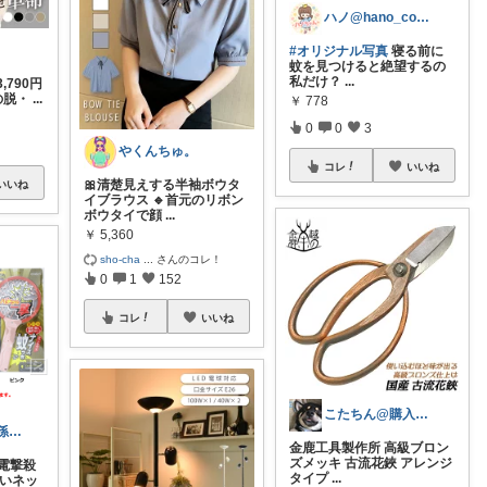
ハノ@hano_coron
#オリジナル写真
寝る前に
蚊を見つけると絶望するの
私だけ？
...
,790円
の脱・
...
￥
778
0
0
3
やくんちゅ。
コレ
いいね
🎀清楚見えする半袖ボウタ
いいね
イブラウス 🔹首元のリボン
ボウタイで顔
...
￥
5,360
sho-cha
...
さんのコレ！
0
1
152
コレ
いいね
こたちん@購入感謝です！
t4c_爺ちゃん 孫x3
金鹿工具製作所 高級ブロン
ズメッキ 古流花鋏 アレンジ
電撃殺
タイプ
...
さいネッ