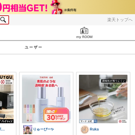
楽天トップへ
お知らせ
ユーザー
しん｜家事サボり研究家🛒
りゅーぴー✨
Ruka