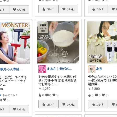
1
3
コレ
いいね
コレ
レ
いいね
まあさ｜40代のこだわりセレクト
あき
納税ちゃん🌟経由購入★
お米を研ぎやすい水切り付
📢今ならポイント1
カー公式】コイズミ
きボウル🍚🫧 水切り穴付き
ーポン利用で【2,80
Cハイスピードドライ
でお米もこ
...
超お得
...
ン
...
￥
1,250
￥
3,300
80
0
0
5
0
0
3
🍀
さんのコレ！
0
1
コレ
いいね
コレ
レ
いいね