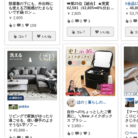
部屋着の下にも、外出時に
👑第25位【総合】 🔥実質
#全品1
も使える万能感がたまらな
¥2,581（¥2,805➡8%分お
...
→ 46,
いです🤗 ロン
...
￥
2,805
￥
53,7
￥
2,805
0
0
3
0
0
3
109
コレ
いいね
コ
コレ
いいね
ほの｜暮らしのセレクト
pokke
自分へのちょっとしたご褒
【マー
リビングで家族がゆったり
美に。＼New メイクボック
こりに
過ごせる、使い勝手のよさ
ス ブラシ
...
さじ小
そうなL字ソフ
...
￥
3,980～
￥
980
￥
45,998～
Ruka
0
0
3
0
1
8