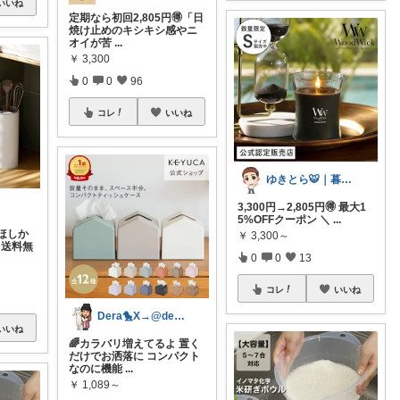
いいね
定期なら初回2,805円🉐「日
焼け止めのキシキシ感やニ
オイが苦
...
￥
3,300
0
0
96
コレ
いいね
ゆきとら🐯｜暮らしをラクにしたいパパ
3,300円→2,805円🉐 最大1
5%OFFクーポン ＼
...
ほしか
￥
3,300～
5（送料無
0
0
13
コレ
いいね
Dera🐤X→@dera_room
いいね
🌈カラバリ増えてるよ 置く
だけでお洒落に コンパクト
なのに機能
...
￥
1,089～