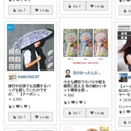
0
コレ
いいね
コレ
いいね
コ
北のおっさん@ガジェット好き
AddictToCAT
小さな網目で小バエや蚊を
旅行や出張でも活躍するバ
確実に捉える 目の細かいネ
【メー
ッグを探していたのです
ット構造を採
...
BLD
が、「【クーポン
...
ヤー モ
￥
880
￥
3,300
￥
18,0
0
0
2
0
0
1
poko
0
コレ
いいね
コレ
いいね
コ