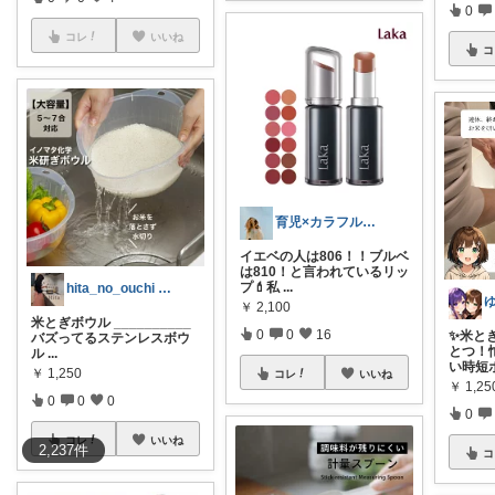
0
コレ
いいね
コ
育児×カラフルで明るい子育てを🎪🫟
イエベの人は806！！ブルベ
は810！と言われているリッ
プ💄私
...
hita_no_ouchi ▷ig♡
￥
2,100
米とぎボウル __________
0
0
16
✨米と
バズってるステンレスボウ
とつ！
ル
...
い時短
￥
1,250
コレ
いいね
￥
1,25
0
0
0
0
コレ
いいね
2,237
件
コ