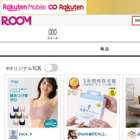
ROOM
Feed
商品
#オリジナル写真
yuca_♥
[Rank🎀DEAL]毎日コレ＠ano