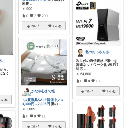
米農
...
￥
900
0
7
290
コレ
いいね
北のおっさん@ガジェット好き
ひまわり🚄元パーサー2児ママ
次世代の通信規格で家中を
高速ネットワーク化 Wi-Fi 7
対応
...
いから、
ねなく
￥
64,800
0
0
13
かな𖧷心まで軽くなる暮らしの記録🌿
コレ
いいね
＼
#夏寝具SALE開催中／
#
いいね
3,300円→2,805円
夏の
...
￥
2,805
0
0
11
コレ
いいね