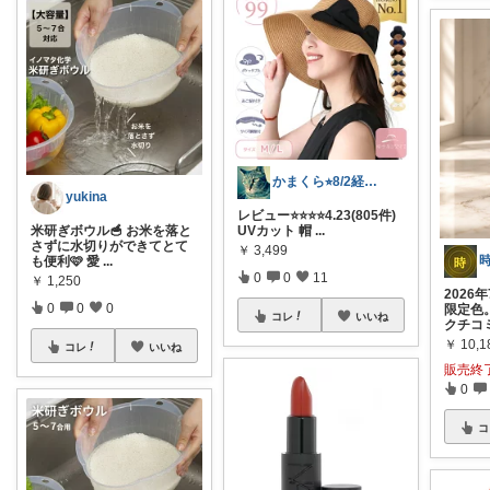
かまくら⭐︎8/2経由購入感謝です
yukina
レビュー⭐️⭐️⭐️⭐️4.23(805件)
米研ぎボウル🥣 お米を落と
UVカット 帽
...
さずに水切りができてとて
￥
3,499
も便利🩷 愛
...
0
0
11
￥
1,250
2026
0
0
0
限定色
コレ
いいね
クチコ
￥
10,1
コレ
いいね
販売終
0
コ