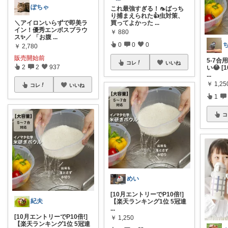
ぽちゃ
これ最強すぎる！🦟ばっち
り捕まえられた👍虫対策、
＼アイロンいらずで即美ラ
買ってよかった
...
イン！優秀エンボスブラウ
￥
880
ス✨／ 「お腹
...
0
0
0
￥
2,780
販売開始前
5-7合
コレ
いいね
2
2
937
い😂 
...
￥
1,25
コレ
いいね
1
コ
めい
[10月エントリーでP10倍!]
紀夫
【楽天ランキング1位 5冠達
...
[10月エントリーでP10倍!]
￥
1,250
【楽天ランキング1位 5冠達