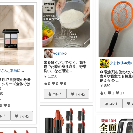
yoshiko
米を研ぐだけでなく、麺を
茹でた時の滑り取り、野菜
時さん_本当に使ってるもの
洗い、など用途
...
🌻 殺虫剤を使わな
￥
1,250
食卓や寝室でも気兼
年7月17日発売の数量
使える 🌻
...
0
0
9
。シリーズ全体では
￥
880
ミ
...
0
1
17
80
コレ
いいね
了
コレ
0
0
レ
いいね