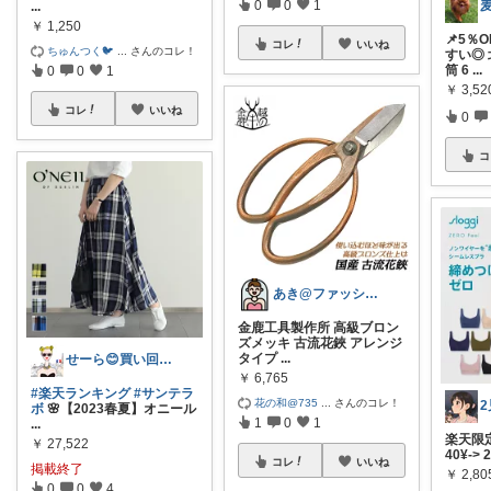
0
0
1
...
￥
1,250
📌5％
コレ
いいね
ちゅんつく🐦
...
さんのコレ！
すい◎
筒 6
...
0
0
1
￥
3,5
コレ
いいね
0
コ
あき@ファッションと旅好きママ
金鹿工具製作所 高級ブロン
ズメッキ 古流花鋏 アレンジ
タイプ
...
せーら😊買い回り中🛒
￥
6,765
#楽天ランキング
#サンテラ
花の和@735
...
さんのコレ！
ボ
🌸【2023春夏】オニール
1
0
1
...
楽天限
￥
27,522
40¥-> 
コレ
いいね
掲載終了
￥
2,80
0
0
4