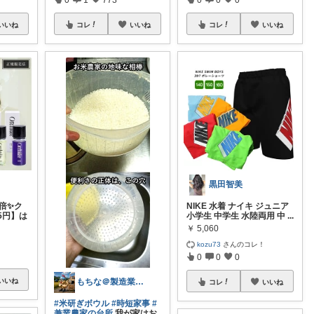
いいね
コレ
いいね
コレ
いいね
黒田智美
0倍✨ク
NIKE 水着 ナイキ ジュニア
5円】は
小学生 中学生 水陸両用 中
...
￥
5,060
kozu73
さんのコレ！
0
0
0
もちな＠製造業＆兼業農家（お米）修行中
いいね
コレ
いいね
#米研ぎボウル
#時短家事
#
兼業農家の台所
我が家はお