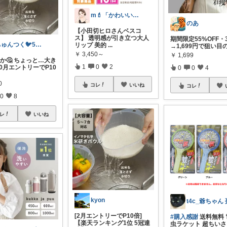
m💄「かわいい」は、作れる。
のあ
【小田切ヒロさんベスコ
ス】 透明感が引き立つ大人
期間限定55%OFF・3
ちゅんつく🐦5歳3歳娘の母🩷
リップ 美的
...
→1,699円で狙い目
￥
3,450～
￥
1,699
用か🤔 ちょっと…大き
1
0
2
[10月エントリーでP10
0
0
4
0
コレ
いいね
コレ
0
8
レ
いいね
kyon
[2月エントリーでP10倍]
#購入感謝
送料無料 
【楽天ランキング1位 5冠達
虫ラケット 超ちい