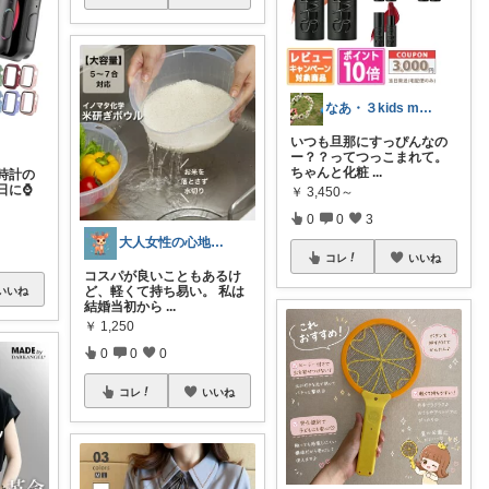
なあ・３kids mama
いつも旦那にすっぴんなの
ー？？ってつっこまれて。
ちゃんと化粧
...
時計の
日に⌚
￥
3,450～
0
0
3
大人女性の心地よい暮らしROOM
コレ
いいね
コスパが良いこともあるけ
ど、軽くて持ち易い。 私は
いいね
結婚当初から
...
￥
1,250
0
0
0
コレ
いいね