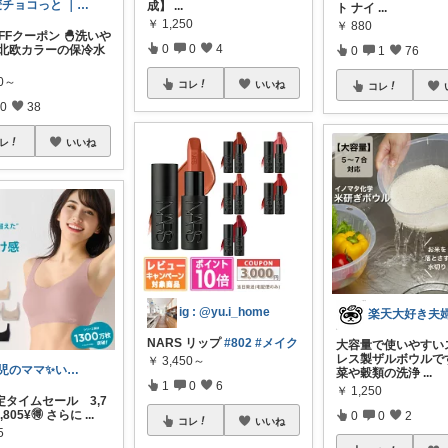
麦チョコっと ｜ キッズ＆ベビー 夏
成】
...
ト ナイ
...
￥
1,250
￥
880
OFFクーポン 🐣洗いや
0
0
4
 北欧カラーの保冷水
0
1
76
20～
コレ
いいね
コレ
0
38
レ
いいね
ig : @yu.i_home
楽天大好き夫
NARS リップ
#802
#メイク
大容量で使いやすい
レス製ザルボウルで
￥
3,450～
2児のママ✨いつもありがとう❣️
菜や穀類の洗浄
...
1
0
6
￥
1,250
定タイムセール 3,7
2,805¥🉐 さらに
...
0
0
2
コレ
いいね
5