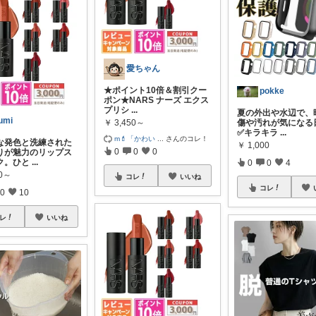
愛ちゃん
★ポイント10倍＆割引クー
pokke
ポン★NARS ナーズ エクス
プリシ
...
夏の外出や水辺で、
umi
￥
3,450～
傷や汚れが気になる
✅キラキラ
...
m💄「かわい
...
さんのコレ！
な発色と洗練された
￥
1,000
0
0
0
りが魅力のリップス
ク。ひと
...
0
0
4
50～
コレ
いいね
コレ
0
10
レ
いいね