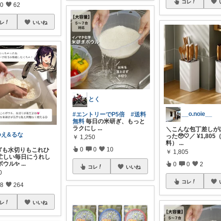
コレ
0
62
レ
いいね
とく
__o.noie__
#エントリーでP5倍
#送料
無料
毎日の米研ぎ、もっと
ラクにし
...
＼こんな包丁差しが
ゆえ&るな
った🥹🤍／ ¥1,80
￥
1,250
料）
...
0
0
10
ぎも水切りもこれひ
￥
1,805
忙しい毎日にうれし
ボウル✨
...
0
0
2
コレ
いいね
0
コレ
8
264
レ
いいね