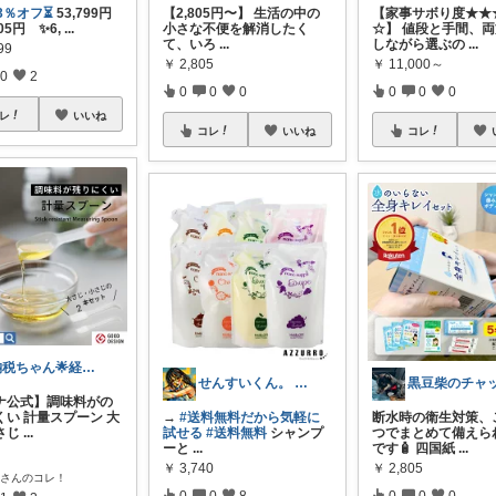
3％オフ⏳
53,799円
【2,805円〜】 生活の中の
【家事サボり度★★
805円 ✨6,
...
小さな不便を解消したく
☆】 値段と手間、
て、いろ
...
しながら選ぶの
...
99
￥
2,805
￥
11,000～
0
2
0
0
0
0
0
0
レ
いいね
コレ
いいね
コレ
納税ちゃん🌟経由購入★
せんすいくん。 ＼情報の海へダイブ／
黒豆柴のチャ
ナ公式】調味料がの
くい 計量スプーン 大
→
#送料無料だから気軽に
断水時の衛生対策、
さじ
...
試せる
#送料無料
シャンプ
つでまとめて備えら
ーと
...
です🧴 四国紙
...
￥
3,740
￥
2,805
さんのコレ！
0
0
8
0
0
0