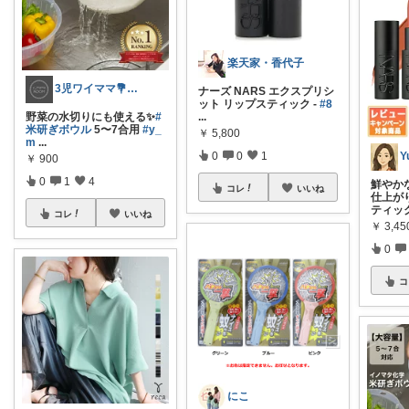
楽天家・香代子
3児ワイママ💐バタバタでも回る暮らし✨
ナーズ NARS エクスプリシ
ット リップスティック -
#8
野菜の水切りにも使える✨
#
...
米研ぎボウル
5〜7合用
#y_
￥
5,800
m
...
0
0
1
Y
￥
900
0
1
4
鮮やか
コレ
いいね
仕上が
ティッ
コレ
いいね
￥
3,4
0
コ
にこ