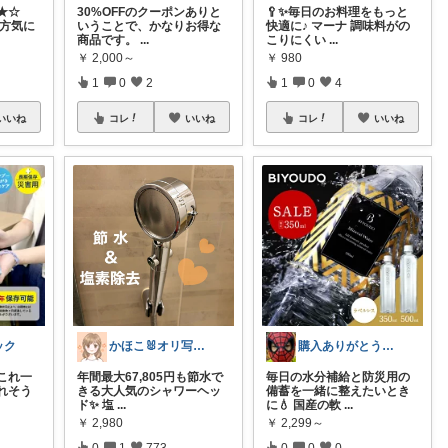
★☆
30%OFFのクーポンありと
🥄✨毎日のお料理をもっと
両方気に
いうことで、かなりお得な
快適に♪ マーナ 調味料がの
商品です。
...
こりにくい
...
￥
2,000～
￥
980
1
0
2
1
0
4
いいね
コレ
いいね
コレ
いいね
ック
かほこ🐰オリ写350枚以上
購入ありがとうございます！フィロソフィー
これ一
年間最大67,805円も節水で
毎日の水分補給と防災用の
れそう
きる大人気のシャワーヘッ
備蓄を一緒に整えたいとき
ド✨ 塩
...
に💧 国産の軟
...
￥
2,980
￥
2,299～
0
1
773
0
0
0