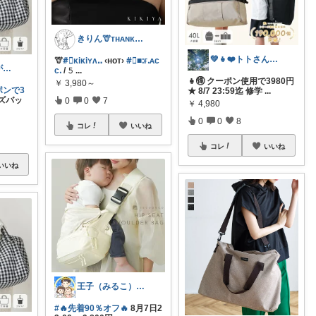
きりん🦒ᴛʜᴀɴᴋs ᴀʟᴡᴀʏs.
💚👧❤️トトさん 8月🥵
🦒
#⃞ᴋiᴋiʏᴧꓺ
‹ʜᴏᴛ›
#⃞■ᱺғᱹᴀc
けめこ🍀ありがとうございます🤭💕
cᱹ
/ 𝟻
...
👧🉐 クーポン使用で3980円
￥
3,980～
ポンで3
★ 8/7 23:59迄 修学
...
ズバッ
0
0
7
￥
4,980
0
0
8
コレ
いいね
コレ
いいね
いいね
王子（みるこ）👑便利グッズ×QOL向上
#🔥先着90％オフ🔥
8月7日2