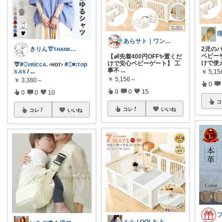
あらサト｜ワンオペ4児ママ👶
きりん🦒ᴛʜᴀɴᴋs ᴀʟᴡᴀʏs.
2児の
ベビーサ
【👶先着400円OFF✨置くだ
けで使
けで安心ベビーゲート】 工
🦒
#⃞ᴜʀiccᴀᱹ
‹ʜᴏᴛ›
#⃞■ꓽᴛop
事不
...
sᱹss
/
...
￥
5,1
￥
5,156～
￥
3,380～
0
0
0
15
0
0
10
コ
コレ
いいね
コレ
いいね