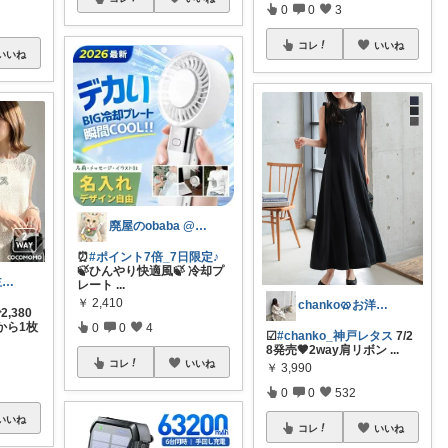
0
0
3
コレ
いいね
いいね
廃屋のobaba @ 感謝🙏ほぼ朝コレ
⏰
#ポイント7倍_7日限定♪
🍃ひんやり快適風🍃 冷却プ
もっちゃん☕主婦の癒しとご褒美ROOM
レート
...
￥
2,410
chanko🥨お洋服/出産準備💗
,380
から1枚
0
0
4
☑︎
#chanko_神戸レタス
7/2
8発売🤎2way肩リボン
...
コレ
いいね
￥
3,990
0
0
532
いいね
コレ
いいね