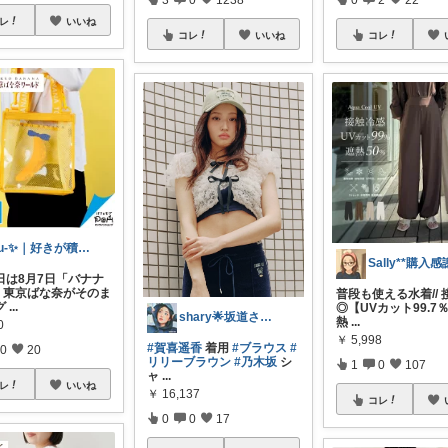
レ
いいね
コレ
いいね
コレ
bu-✨｜好きが積もるROOM
今日は8月7日「バナナ
♪ 東京ばな奈がそのま
普段も使える水着//
グ
...
◎【UVカット99.7
shary🌟坂道さんの衣装と私服✨
熱
...
0
￥
5,998
#賀喜遥香
着用
#ブラウス
#
0
20
リリーブラウン
#乃木坂
シ
1
0
107
ャ
...
レ
いいね
￥
16,137
コレ
0
0
17