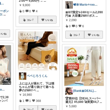
2:00〜 9,800円 →
...
ありこ🌱🧺快適な暮らし雑貨🌻
🕊𑁍 Mario✧room 𑁍🕊
￥
9,800
クーポン
0
0
4
🎀8/7限定✨24Hセール2,090
3:
...
円🎀 大容量2WAYボス
...
￥
2,090
コレ
いいね
0
0
6
いいね
コレ
いいね
ペペじろうくん
上には人が座れて、下は猫
ちゃんが通り抜けて遊べる
🕊𑁍 Mario✧room 𑁍🕊
夢の2WAYペ
...
[Rank🎀DEAL]毎日コレ@ano
￥
16,980
で2,38
🏆第80位【DEALスーパー
ャンパ
1
1
368
還元】¥5,680 🚀実質¥4,7
...
￥
5,680
コレ
いいね