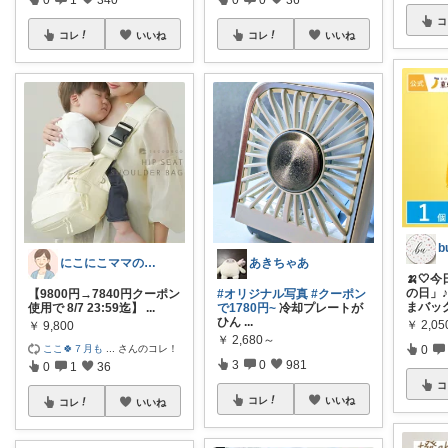
コ
コレ
いいね
コレ
いいね
にこにこママのおきにいり
あきちゃあ
🍌🤍
の日」
【9800円→7840円クーポン
#オリジナル写真
#クーポン
まバッ
使用で 8/7 23:59迄】
...
で1780円~
冷却プレートが
ひん
...
￥
2,05
￥
9,800
￥
2,680～
ここ🍀７月も
...
さんのコレ！
0
3
0
981
0
1
36
コ
コレ
いいね
コレ
いいね