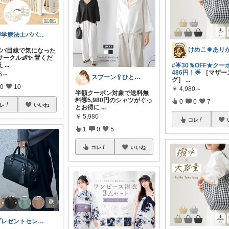
理学療法士パパの快適暮らし 👨
パパ目線で気になった
ークル👶✨ 置くだ
え
...
#🌟30％OFF★クー
486円！🌟
［マザー
56～
スプーン🥄ひとさじの暮らし
グ］
...
0
10
￥
4,980～
半額クーポン対象で送料無
料🉐5,980円のシャツがぐっ
0
0
7
レ
いいね
とお得に
...
￥
5,980
コレ
1
0
5
コレ
いいね
プレゼントセレクト館024