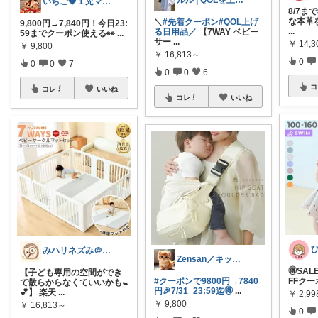
ルル | QOLを上げる日用品
いちご🍓１児ママ/出産準備/美容/
8/7まで
な本革
＼
#先着クーポン
#QOL上げ
9,800円→7,840円！今日23:
...
る日用品／
【7WAY ベビー
59までクーポン使える👀
...
サー
...
￥
14,3
￥
9,800
￥
16,813～
0
0
0
7
0
0
6
コ
コレ
いいね
コレ
いいね
みハリネズみ＠健康オタク
Zensan／キッズ☆ベビーROOM
🉐SAL
【子ども専用の空間ができ
FFクー
#クーポンで9800円→7840
て散らからなくていいかも🚼️
円🎉7/31_23:59迄🉐
...
💕】 楽天
...
￥
2,99
￥
9,800
￥
16,813～
0