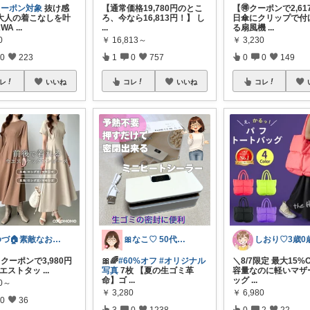
クーポン対象
抜け感
【通常価格19,780円のとこ
【🉐クーポンで2,61
大人の着こなしを叶
ろ、今なら16,813円！】 し
日傘にクリップで付
WA
...
...
る扇風機
...
0
￥
16,813～
￥
3,230
0
223
1
0
757
0
0
149
レ
いいね
コレ
いいね
コレ
ゆづ🏠素敵なおうち時間
🎀なこ♡︎ 50代主婦の"買って正解"
8/7！クーポンで3,980円
🎀🌈
#60%オフ
#オリジナル
＼8/7限定 最大15%
️ ウエストタッ
...
写真
7枚 【夏の生ゴミ革
容量なのに軽いマザ
命】ゴ
...
ッグ
...
60～
￥
3,280
￥
6,980
0
36
3
0
1238
0
2
22