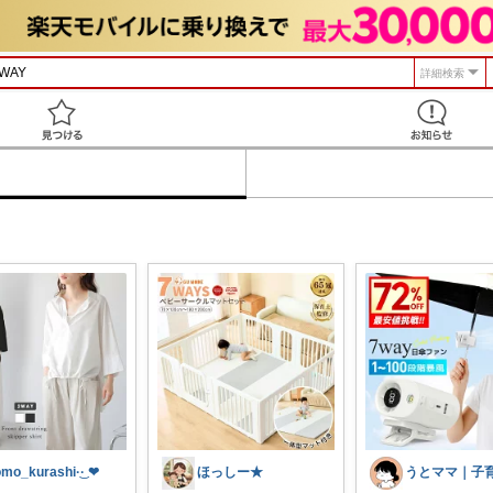
詳細検索
見つける
omo_kurashi‪·͜· ❤︎‬
ほっしー★