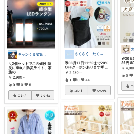
さくさく たくさんの訪問感謝です🙇
キャンくま🐻‍❄️ママのラク暮らし
🎉30
86円 8/
🌟08月17日11:59まで20%
＼2個セットでこの値段!防
OFFクーポンあります🌟
...
災に🐻‍❄️／ 防災ライト、家
￥
4,9
族の
...
￥
2,480～
0
￥
2,980～
1
0
44
0
0
8
コ
コレ
いいね
コレ
いいね