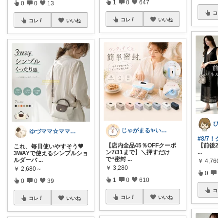
1
0
647
0
0
13
コ
コレ
いいね
コレ
いいね
じゃがまる✨いつもありがとうございます
ゆづママ☆ママおすすめアイテム✩.*˚
#8/7
【前後
【店内全品45％OFFクーポ
これ、毎日使いやすそう🤎
...
ン7/31まで】＼押すだけ
3WAYで使えるシンプルショ
で“密封
...
ルダーバ
...
￥
4,76
￥
3,280
￥
2,680～
0
1
0
610
0
0
39
コ
コレ
いいね
コレ
いいね