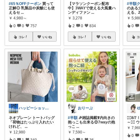
#65％OFFクーポン
買って
【マラソンクーポン配布
#半額
正解◎ 乳製品や炭酸にも使
中】3WAYで使える大風量ハ
のある
えるセ
...
ンディファン
...
える、2
￥
4,980～
￥
3,278
￥
5,98
0
0
757
2
0
834
0
コレ
いいね
コレ
いいね
コ
ハッピーショッパー77
おりーぶ
ネオプレーン トートバッグ
#半額
🎉雑誌掲載❣️内向きの
🏃‍♀️
「荷物はたっぷり入れたい
抱っこも出来る😊7wayの抱
～🏃‍♀
けれど、
...
っこ
...
￥
7,9
￥
12,980
￥
7,590～
0
0
1
340
0
0
36