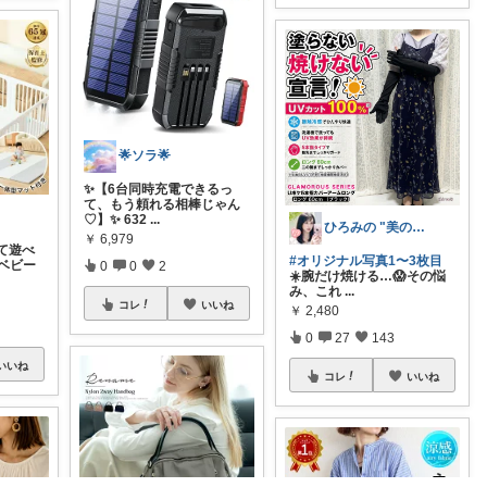
🌟ソラ🌟
✨【6台同時充電できるっ
て、もう頼れる相棒じゃん
♡】✨ 632
...
ひろみの "美の出る杭💫プロフにお礼✨
￥
6,979
て遊べ
#オリジナル写真1〜3枚目
ベビー
0
0
2
☀️腕だけ焼ける…😱その悩
み、これ
...
コレ
いいね
￥
2,480
0
27
143
いいね
コレ
いいね