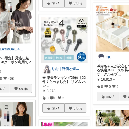
コレ
いいね
CLAYMORE 4日経由購入感謝です
TK
7/28限定】見逃し厳
✨ 🎉クーポン利用で 2
👶赤ちゃんが安心し
りお｜評価と値段でくらべる
る快適スペース✨ 
0
サークル＆プ
...
👑 楽天ランキング29位【22
8
468
￥
16,813～
件くらべました】 リズム ハ
ン
...
0
0
5
レ
いいね
￥
3,278
コレ
0
0
2
コレ
いいね