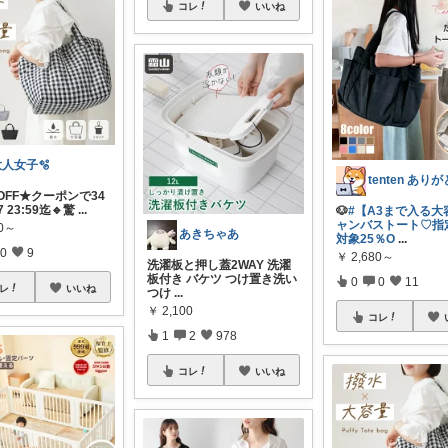
コレ
いいね
大人女子🫧
％OFF★クーポンで34
7 23:59迄🔹驚
...
🐶
#【A3まで入る大
ャンバストート♡指
80～
あきちゃあ
対象25％O
...
0
9
￥
2,680～
洗濯板と押し蓋2WAY 洗濯
板付き バケツ つけ置き洗い
0
0
11
レ
いいね
つけ
...
￥
2,100
コレ
1
2
978
コレ
いいね