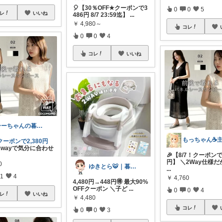
🎈【30％OFF★クーポンで3
0
0
5
レ
いいね
486円 8/7 23:59迄】
...
￥
4,980～
コレ
0
0
4
コレ
いいね
ひーちゃんの暮らしと服ROOM🌷
！クーポンで2,380円
2wayで気分に合わせ
🎉【8/7！クーポンで2
円】 ＼2Way仕様だ
0
ゆきとら🐯｜暮らしをラクにしたいパパ
...
1
4
￥
4,760
4,480円→448円🉐 最大90%
OFFクーポン ＼子ど
...
0
0
4
レ
いいね
￥
4,480
コレ
0
0
3