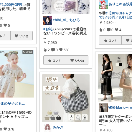
#1,000円OFF❗
上質
を使用した、軽量で
✨️🉐
#【30%OFF★
で3,486円／8月7日2
00
chihi_r0_ ちひろ
￥
4,980～
0
5
#お礼
(7/28)2WAYで着崩れ
0
0
4
ない！ワンピース浴衣 兵児
レ
いいね
...
コレ
￥
7,980
2
0
581
コレ
いいね
ひまめ💎子どものいる暮らし
E 14%OFF！500円O
ポン🍀 👧キッズ
...
🎀8/7限定✨クーポン
0円🎀 大人可愛いジ
8
ー
...
みかさ
0
376
￥
4,760