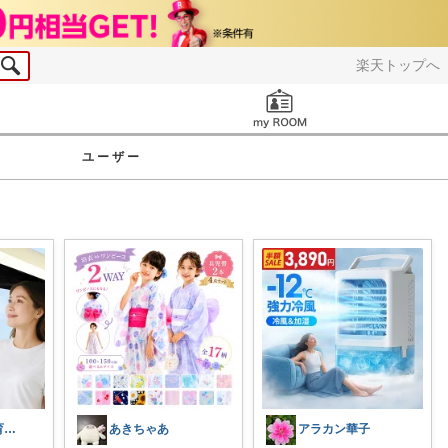
楽天トップへ
お知らせ
ユーザー
うとママ｜子育て主婦セレクト 🧺
あきちゃあ
アラカン華子