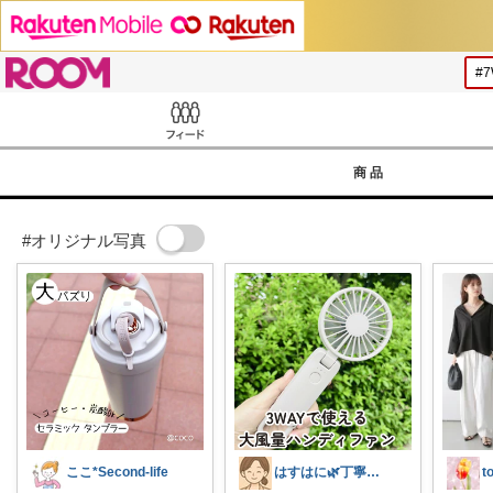
ROOM
Feed
商品
#オリジナル写真
ここ*Second-life
はすはに🌿丁寧な暮らし
t