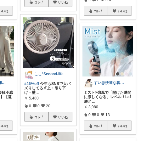
コレ
いいね
いいね
コレ
いいね
ここ*Second-life
Sally**購入感謝です☺︎!
すい@快適な暮らしに✨ちょっといい日に✨
#46%off
今年もSNSで大バ
ズりしてる卓上・吊り下
 接触冷感
げ・壁
...
ミスト×強風で「開けた瞬間
％】【遮
に涼しくなる」レベル！Laf
￥
5,480
utur
...
0
0
20
￥
3,980
0
0
13
コレ
いいね
いいね
コレ
いいね