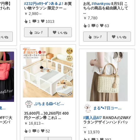
7円🉐】
#232円offｸｰﾎﾟﾝあるよ!
お買
お礼
#thankyou
8月5日 こ
けられ
い物マラソン 限定クー
...
ちらの商品を経由購入して
...
￥
2,980～
￥
7,780
1
3
1013
0
0
63
コレ
いいね
いいね
コレ
いいね
ぷちまる🐹ベビー子供服♡
しおり♡3歳0歳子育て中
まる🐾7日コーデUP♡いつも感謝✽
35,600円→30,260円‼️ 400
OFF♡大
円クーポン🉐 これ1
...
#購入品8/7
RANDAの2WAY
ーズバ
ラタンデザインハンドバッ
￥
16,813～
...
0
0
52
￥
13,970
5
2
392