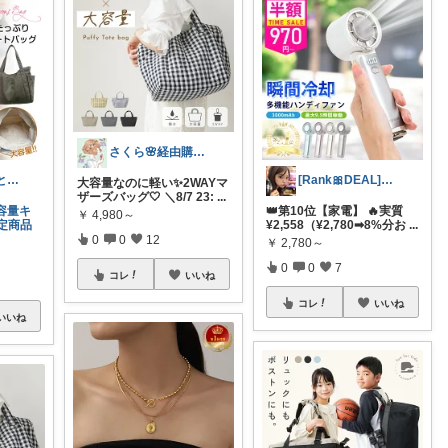
さくら🌸経由購入ありがとう😊
tenten ありがとうございます。😃
[Rank🎀DEAL]毎日コレ@ano
大容量なのに軽い✨2WAYマ
ザーズバッグ🤍 ＼8/7 23:
...
容量キ
👑第10位【家電】 🔥実質
￥
4,980～
定商品
¥2,558（¥2,780➡8%分お
...
0
0
12
￥
2,780～
0
0
7
コレ
いいね
コレ
いいね
いいね