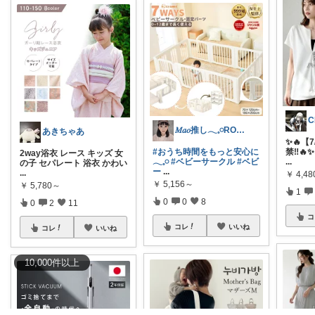
𝑀𝑎𝑜推し𓂃𓈒𓏸ROOM
あきちゃあ
✨🔥【
禁‼️🔥
#おうち時間をもっと安心に
2way浴衣 レース キッズ 女
...
𓂃𓈒𓏸
#ベビーサークル
#ベビ
の子 セパレート 浴衣 かわい
ー
...
...
￥
4,48
￥
5,156～
￥
5,780～
1
0
0
8
0
2
11
コ
コレ
いいね
コレ
いいね
10,000
件
以上