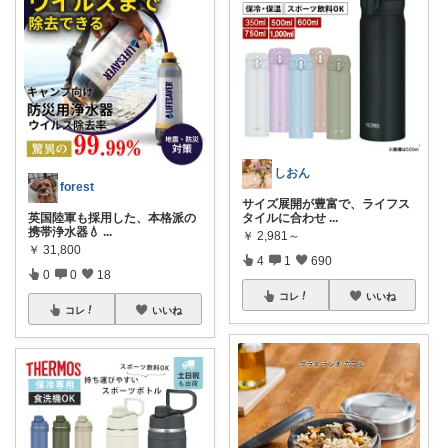
しおん
forest
サイズ展開が豊富で、ライフス
英国陸軍も採用した、本格派の
タイルに合わせ
...
携帯浄水器💧
...
￥
2,981～
￥
31,800
4
1
690
0
0
18
コレ
いいね
コレ
いいね