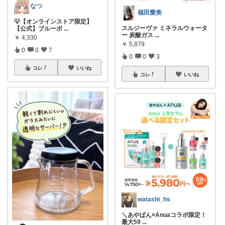
なつ
福田愛美
💡【オンラインストア限定】
スルジーヴァ ミネラルウォータ
【公式】ブルーボ
...
ー 炭酸ガス
...
￥
4,330
￥
5,879
0
0
7
0
0
3
コレ
いいね
コレ
いいね
watashi_hs
＼あやぱん×Anuaコラボ限定！
最大59
...