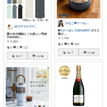
かなこ🐦️いつもありがとう💖
ゆづママ☆ママおすすめアイテム✩.*˚
🐦
#クーポンで30%OFF‼️
ガラス
夏の水分補給にこれ欲しい🥹🧊
製の
...
THERMO
...
￥
7,744
￥
3,280～
0
0
203
0
1
112
コレ
いいね
コレ
いいね