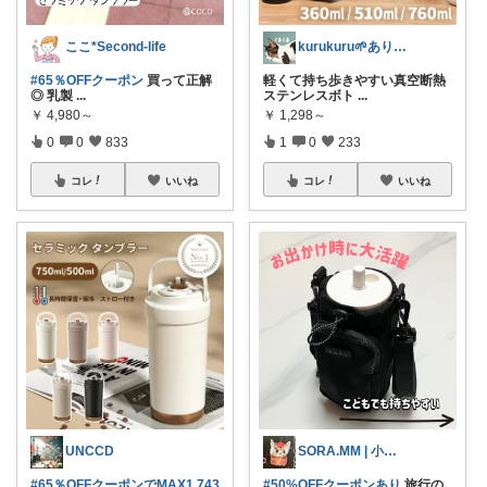
ここ*Second-life
kurukuru🌱ありがとうございます
#65％OFFクーポン
買って正解
軽くて持ち歩きやすい真空断熱
◎ 乳製
...
ステンレスボト
...
￥
4,980～
￥
1,298～
0
0
833
1
0
233
コレ
いいね
コレ
いいね
UNCCD
SORA.MM | 小学生姉妹ママ👭
#65％OFFクーポンでMAX1,743
#50%OFFクーポンあり
旅行の