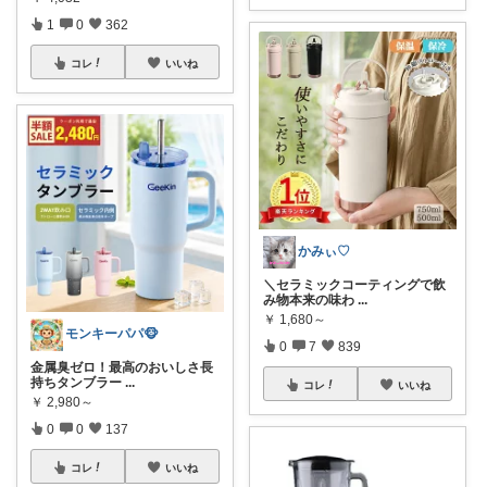
1
0
362
コレ
いいね
かみぃ♡
＼セラミックコーティングで飲
み物本来の味わ
...
￥
1,680～
モンキーパパ🐵
0
7
839
金属臭ゼロ！最高のおいしさ長
持ちタンブラー
...
コレ
いいね
￥
2,980～
0
0
137
コレ
いいね