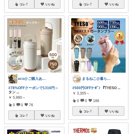
コレ
いいね
コレ
いいね
aco@ご購入ありがとうございます✨️
まるねこ@暮らしと子育て🐈️🌸
#78%OFFクーポンで1316円～
#500円OFFｸｰﾎﾟﾝ
『TYESO
...
タン
...
￥
3,305～
￥
5,980～
0
0
186
0
0
76
コレ
いいね
コレ
いいね