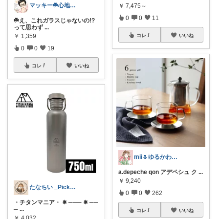
マッキー☘️心地よい暮らしのROOM
￥
7,475～
0
0
11
☘️え、これガラスじゃないの!?
って思わず
...
コレ
いいね
￥
1,359
0
0
19
コレ
いいね
mii🌷ゆるかわアイテム探し🔍🫧
a.depeche qon アデペシュ ク
...
￥
9,240
たなちい _Pickup_
0
0
262
・チタンマニア・ ✵ ─── ✵ ──
─
...
コレ
いいね
￥
4,032