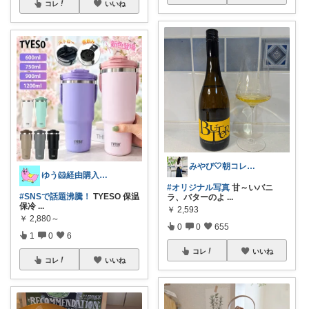
コレ
いいね
みやび‎🤍朝コレ、キッチン便利アイテム
ゆう🐹経由購入感謝🙇‍♀️
#オリジナル写真
甘～いバニ
#SNSで話題沸騰！
TYESO 保温
ラ、バターのよ
...
保冷
...
￥
2,593
￥
2,880～
0
0
655
1
0
6
コレ
いいね
コレ
いいね