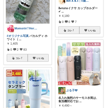
🦢𝐒 𝐀 𝐊 𝐈￤0歳児ママ
🦢nunaイクサ カップホルダー
✔︎
...
￥
4,180
0
0
7
Momorin♡Herb Blender
コレ
いいね
#オリジナル写真
バカルディ ホ
ワイト（
...
￥
1,405
0
2
83
コレ
いいね
ぶる子🩵
名入れ無料のサーモス水筒は、
食洗機対応でお
...
￥
4,490～