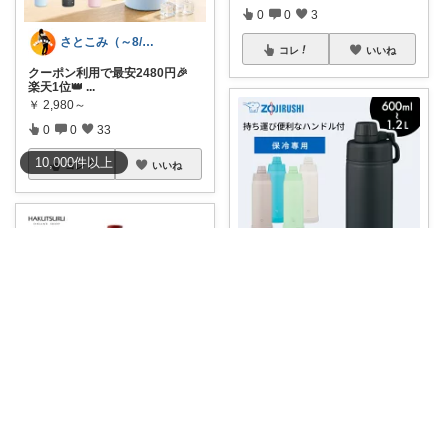
0
0
3
さとこみ（～8/4 感謝🙏）
コレ
いいね
クーポン利用で最安2480円🎉
楽天1位👑
...
￥
2,980～
0
0
33
10,000
件
以上
コレ
いいね
空くんと新米ママ🌸💪
料理がもっとラクに 象印 ステン
レスクール
...
￥
3,170～
0
0
3
ほーぷ
コレ
いいね
ミシオネス カベルネ・ソーヴィ