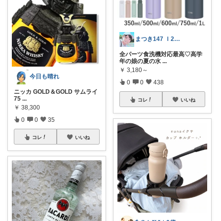
まつき147 Ｉ2児ママ脱転勤族ぐらし
全パーツ食洗機対応最高♡高学
年の娘の夏の水
...
￥
3,180～
今日も晴れ
0
0
438
ニッカ GOLD＆GOLD サムライ
75
...
コレ
いいね
￥
38,300
0
0
35
コレ
いいね