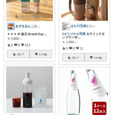
はち⌇3兄弟とシンプルな暮らし
あずきあんこ@ぷち美容＆育児＆時短専門
#オリジナル写真
セラミックタ
✦ ✦ ✦ 🎉 楽天 Brand Day
...
ンブラー半
...
￥
3,960～
￥
1,580～
0
0
513
0
0
11
コレ
いいね
コレ
いいね