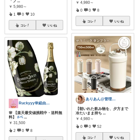
「フ
...
￥
4,980～
￥
5,980～
0
0
8
1
0
10
コレ
いいね
コレ
いいね
ありあん@管理職シンママの手間なし生活
Ruckyyy🌸経由感謝🙇‍♀️✨
【朝いれた飲み物を、夕方まで
🌸 【楽天最安値挑戦中・送料無
冷たいまま持ち
...
料】
#ペ
...
￥
4,980～
￥
31,500
0
0
52
2
0
8
コレ
いいね