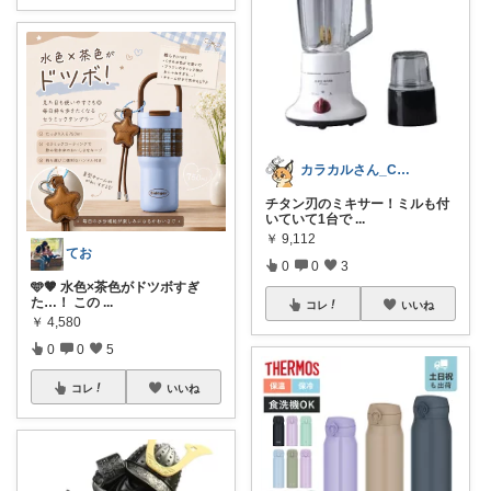
カラカルさん_CRCL😺朝コレ4時
チタン刃のミキサー！ミルも付
いていて1台で
...
￥
9,112
てお
0
0
3
🩵🤎 水色×茶色がドツボすぎ
た…！ この
...
コレ
いいね
￥
4,580
0
0
5
コレ
いいね