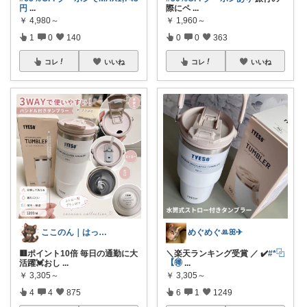
円
...
際にペ
...
￥
4,980～
￥
1,960～
1
0
140
0
0
363
コレ
いいね
コレ
いいね
ここのん｜はっぴいライフ💓
めぐめぐꔛꕤ✈︎
🟥ポイント10倍 毎日の通勤に大
＼楽天ランキング受賞 ／ ✔️
#*⿻
活躍💓おし
...
【🉐
...
￥
3,305～
￥
3,305～
4
4
875
6
1
1249