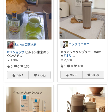
＊ツクミ＊マニアッ区💗区民№43
kanoa ご購入ありがとうございます
セラミックタンブラー 750ml
#39ショップ
ヒルトン東京のラ
★
#オリ
...
ウンジで
...
￥
2,680
￥
1,397
1
8
108
0
0
130
コレ
いいね
コレ
いいね