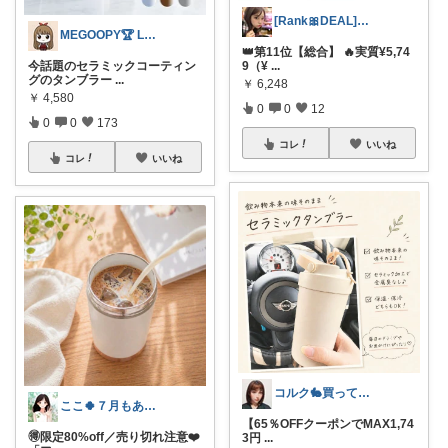
[Rank🎀DEAL]毎日コレ＠ano
MEGOOPY🏆 LᵒᵛᵉᎽ༠ᐡ❤︎
👑第11位【総合】 🔥実質¥5,74
今話題のセラミックコーティン
9（¥
...
グのタンブラー
...
￥
6,248
￥
4,580
0
0
12
0
0
173
コレ
いいね
コレ
いいね
コルク🐇買ってよかった！オリジナル写真
ここ🍀７月もありがとう🍀
【65％OFFクーポンでMAX1,74
🉐限定80%off／売り切れ注意❤️
3円
...