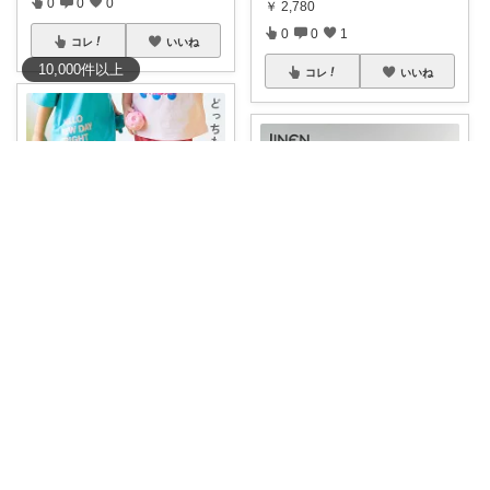
0
0
0
￥
2,780
0
0
1
コレ
いいね
10,000
件
以上
コレ
いいね
さや@0歳ママ
hirohiroe 5歳2歳👦👧
【前後どちらでもOK💕キッズパ
ンツ👦🏻🩳】
...
リネン8分丈パンツ🤍膝が隠れ
￥
598～
るのが良い🫶
...
0
0
84
￥
1,984
0
0
108
コレ
いいね
コレ
いいね