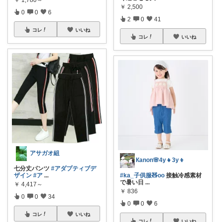
￥
1,780～
￥
2,500
0
0
6
2
0
41
コレ
いいね
コレ
いいね
アサガオ組
Кanon🌸4y👧3y👦
七分丈パンツ
#アダプティブデ
#ka_子供服🧸oo
接触冷感素材
ザイン
#ア
...
で暑い日
...
￥
4,417～
￥
836
0
0
34
0
0
6
コレ
いいね
コレ
いいね