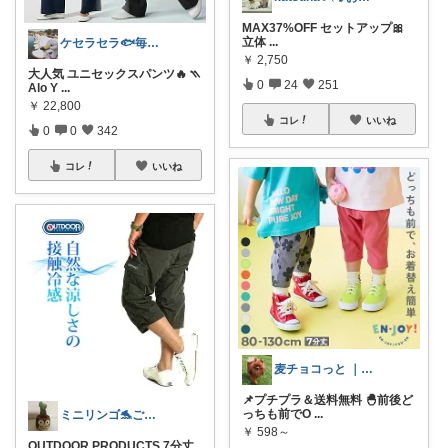
MAX37%OFF セットアップ🎀
立体
...
ケセラセラ🐟毎日を快適にするアイテム
￥
2,750
大人気 ユニセックスパンツ🔥 ⳹
0
24
251
Alo Y
...
￥
22,800
コレ
いいね
0
0
342
コレ
いいね
麦チョコっと ｜ キッズ＆ベビー 夏
📌プチプラ＆送料無料 🐣前後ど
っちも前でO
...
ミニリンゴ🐬ご縁に感謝🌻ありがとう
￥
598～
OUTDOOR PRODUCTS 7分丈