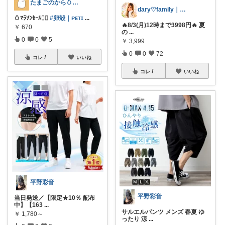
たまごのから🥚ラクに暮らす┊︎育児
dary♡family｜厳選アイテム✨
🥚ﾏﾗｿﾝｾｰﾙ❤️‍🔥
#卵殻｜ᴘᴇᴛɪ
...
🔥8/3(月)12時まで3998円🔥 夏
￥
670
の
...
0
0
5
￥
3,999
0
0
72
コレ
いいね
コレ
いいね
平野彩音
平野彩音
当日発送／【限定★10％ 配布
中】【163
...
サルエルパンツ メンズ 春夏 ゆ
￥
1,780～
ったり 涼
...