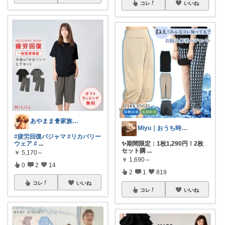
コレ
いいね
あやまま🐥家族全インフルエンザ😓
Miyu｜おうち時間の小さな幸せ🌸
#疲労回復パジャマ
#リカバリー
✨期間限定：1枚1,290円！2枚
ウェア
#
...
セット購
...
￥
5,170～
￥
1,690～
0
2
14
2
1
819
コレ
いいね
コレ
いいね