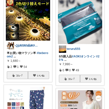
꧁𝑩𝑬𝑩𝑬𓊝𝑹𝑶𝑶𝑴꧂
teruru555
🌟お買い物マラソン🌟
#bebero
om2
...
8/5購入品
#AOKIオンライン
#2
0％
...
￥
1,680～
￥
7,990～
2
1
54
0
0
49
コレ
いいね
コレ
いいね