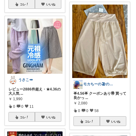
コレ
いいね
うさこ🥕
モカちーの🏖️のんびりライフ🐈✨
レビュー2886件超え・★4.36の
大人気
...
🌟4.56🌟 クーポンあり🉐 買って
良かっ
...
￥
1,990
￥
2,080
0
0
11
0
0
58
コレ
いいね
コレ
いいね