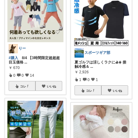
りー
スポーツギア部
#購入
8/4 【3時間限定超超超
夏ゴルフは涼しくラクに⛳️☀️ 接
目玉価格
...
触冷感＆
...
￥
670
￥
2,926
0
0
14
1
0
1
コレ
いいね
コレ
いいね