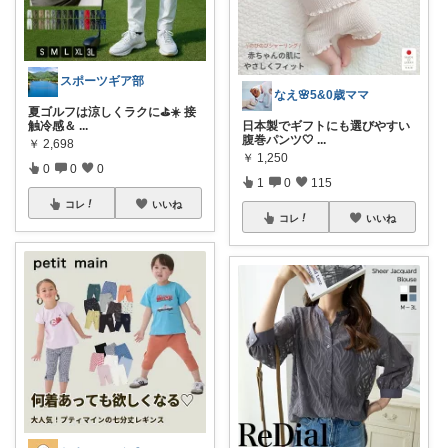
スポーツギア部
なえ🌸5&0歳ママ
夏ゴルフは涼しくラクに⛳️☀️ 接
日本製でギフトにも選びやすい
触冷感＆
...
腹巻パンツ🤍
...
￥
2,698
￥
1,250
0
0
0
1
0
115
コレ
いいね
コレ
いいね