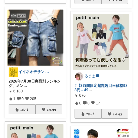
イイネオヂサン 1/4/5 感謝
るまま🛍️
2026年7月30日商品別ランキン
#【3時間限定超超超目玉価格98
グ、メン
...
8円→49
...
￥
6,180
￥
670
1
0
205
0
0
17
コレ
いいね
コレ
いいね