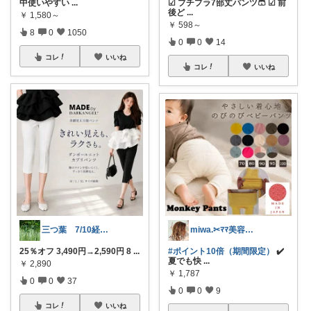
中使いやすい
...
☑︎ プチプラ7部丈パンツ🩳 ☑︎ 前
後ど
...
￥
1,580～
￥
598～
8
0
1050
0
0
14
コレ
いいね
コレ
いいね
miwa.✂︎ﾏﾏ美容師💎
三つ葉 7/10経由購入感謝
#ポイント10倍（期間限定）
✔️
25％オフ 3,490円→2,590円 8
...
夏でも快
...
￥
2,890
￥
1,787
0
0
37
0
0
9
コレ
いいね