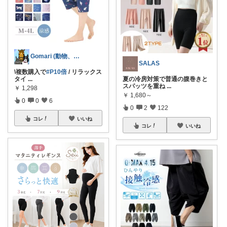
Gomari (動物、ハンドメイド好き)
SALAS
\複数購入で
#P10倍
/ リラックス
タイ
...
夏の冷房対策で普通の腹巻きと
スパッツを重ね
...
￥
1,298
￥
1,680～
0
0
6
0
2
122
コレ
いいね
コレ
いいね