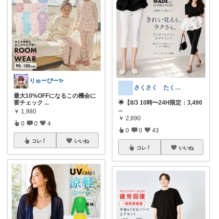
りゅーぴー✨
さくさく たくさんの訪問感謝です🙇
最大10%OFFになるこの機会に
🌟【8/3 10時〜24H限定：3,490
要チェック
...
...
￥
1,980
￥
2,890
0
0
4
0
0
43
コレ
いいね
コレ
いいね