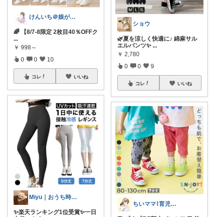
けんいち＠娘が喜んだマタニティ用品
ショウ
🌈 【8/7-8限定 2枚目40％OFFク
...
🌿夏を涼しく快適に♪ 綿麻サル
エルパンツ✨
...
￥
998～
￥
2,780
0
0
10
0
0
9
コレ
いいね
コレ
いいね
Miyu｜おうち時間の小さな幸せ🌸
ちいママ⌇育児グッズ𖤣𖥧𖥣𖡡
✨楽天ランキング1位受賞✨一日