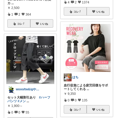
4
2
1374
カ
...
￥
2,500
コレ
いいね
1
2
364
コレ
いいね
はち
血行促進による疲労回復をサポ
ートしてくれる
...
wooo/tw&igやってます
￥
9,350
セット大幅割引あり
#ハーフ
0
0
135
パンツ
#メン
...
￥
1,900～
コレ
いいね
0
0
55