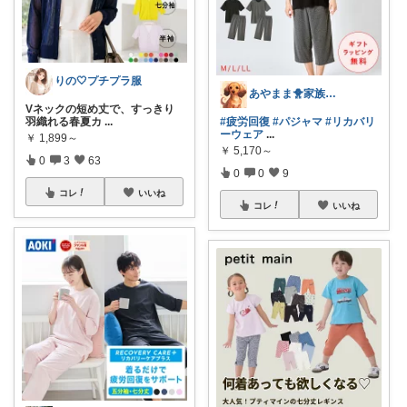
りの🤍プチプラ服
あやまま🐥家族全インフルエンザ😓
Vネックの短め丈で、すっきり
#疲労回復
#パジャマ
#リカバリ
羽織れる春夏カ
...
ーウェア
...
￥
1,899～
￥
5,170～
0
3
63
0
0
9
コレ
いいね
コレ
いいね