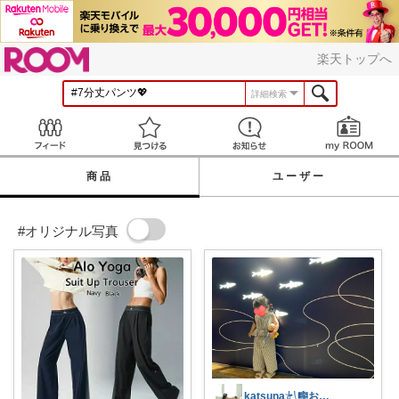
ROOM
楽天トップへ
詳細検索
Feed
見つける
お知らせ
商品
ユーザー
#オリジナル写真
katsuna𓍯🎼お返事遅れます🐢