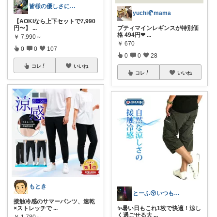
皆様の優しさに感謝です✨happyミルク
yuchi🥐mama
【AOKIなら上下セットで7,990
プティマインレギンスが特別価
円〜】
...
格 494円❤
...
￥
7,990～
￥
670
0
0
107
0
0
28
コレ
いいね
コレ
いいね
もとき
とーふ😚いつもご購入感謝です🙇
接触冷感のサマーパンツ、速乾
✨暑い日もこれ1枚で快適！涼し
×ストレッチで
...
く過ごせる大
...