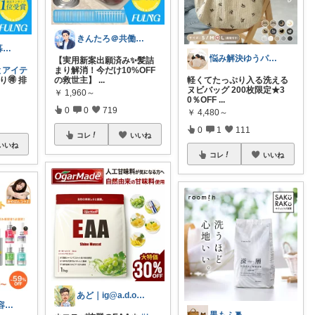
きんたろ＠共働き夫婦の快適な日常
なすぴよ🍆の暮らしラクッとROOM⭐️
悩み解決ゆうパパroom
【実用新案出願済み✨髪詰
とアイテ
まり解消！今だけ10%OFF
🉐 排
の救世主】
...
軽くてたっぷり入る洗える
ヌビバッグ 200枚限定★3
￥
1,960～
0％OFF
...
0
0
719
￥
4,480～
0
1
111
コレ
いいね
いいね
コレ
いいね
あど｜ig@a.d.o_protein
きゃおりん|美容好き3児ママ