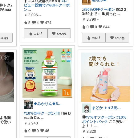
黒もふ🧵
☀️コスパ抜群のEAA☀️
#レ
／神トク2
ビュー投稿で7%OFFクーポ
Anua
ン
...
:
#50%OFFクーポン
8/12 2
3:59まで： 🧵買った
...
￥
3,096～
￥
3,790～
5
4
474
0
0
844
コレ
いいね
いいね
コレ
いいね
🍀みかりん🍀8月宜しくお願いします✨
まどか 👦👧2児のママ
✿
#10%OFFクーポン‼️‼️
The B
🉐
#7%オフクーポン
#10%
による簡
reath Co.
...
ポイントバック
ここ安い
ルで使い
￥
2,948
よ！！
...
0
0
46
￥
3,320