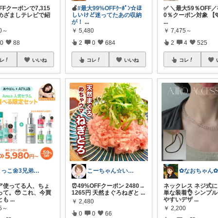
FFクーポンで7,315
🍎
#最大99%OFFｸｰﾎﾟﾝ☆ほ
✅ ＼最大59％OFF
 めざましテレビで紹
しいけど迷ってたあの収納
0％クーポン対象 【🩷
が！
...
...
00～
￥
5,480
￥
7,475～
0
88
2
0
684
2
4
525
レ
いいね
コレ
いいね
コレ
こっこ🌼3兄弟ママのリアル愛用品
こーちゃん☆いつもありがと🩷
✿なおちゃん
ア使ってる人、ちょ
⏰49%OFFクーポン 2480→
ネックレス ネジ式
って。🥹 これ、今買
1265円 天然まぐろねぎと
...
単な装着👌 シンプ
とも
...
やすいデザ
...
￥
2,480
75～
￥
2,200
0
0
66