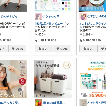
ひまめ💎子どものいる暮らし
ゆるちゃん🎀
30%OFFクーポン 👶
#楽天1位⭐️高レビュー
「シ
#なすぴよのラクッ
 綿麻 オーバーオール
ール収納これで決まり♡」
ム
お得なクーポンあり
お気に入
...
水溝のゴ
...
0
￥
450～
￥
1,298～
0
393
1
1
808
0
0
739
レ
いいね
コレ
いいね
コレ
ema@ゆるく整う暮らし
3R-mam🍎三兄弟母