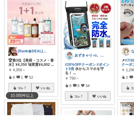
[Rank🎀DEAL]毎日コレ@ano
あずきゃり○o。.🐟🐠
🏆第3位【美容・コスメ・香
📌
#7/
水】¥4,350 🚀実質¥4,002
...
#20%OFFクーポン
#ポイン
クーポ
ト5倍
水からスマホを守
￥
4,350～
￥
1,2
る！
...
0
1
52
2
￥
750～
0
0
34
コレ
いいね
コ
10,000
件
以上
コレ
いいね