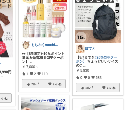
もちぷくmochipuku☘️5日感謝
ぽてと
👀【8/5限定✨10％ポイント
【8/7まで🌷
#20%OFFクー
還元＆先着25％OFFクーポ
ポン】
ちょうどいいサイズ
ン】
...
とんとん🐼✨いいねに感謝です🙇‍♀️
のC
...
￥
7,000～
￥
5,830
3,990円
1
2
119
...
0
0
683
コレ
いいね
コレ
いいね
いいね