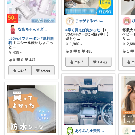
じゃがまる✨いつもありがとうございます
なあちゃん☆ダイヤモンド会員💎
#早く買えば良かった
【1
🉐最大
5%OFFクーポン発行中！】
ベビー
#50%オフクーポン
#送料無
🛁もう
...
サ
...
料
ミニシール帳✨️ ちょこっ
￥
1,960～
￥
2,68
と
...
0
0
495
1
￥
439～
0
0
447
コレ
いいね
コ
コレ
いいね
あやみん🍀美容×健康×子ども