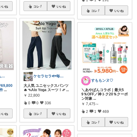
いいね
コレ
いいね
コレ
いいね
マヤ＠経由購入に感謝❤️
ケセラセラ🐟毎日を快適にするアイテム
すももンヌ♡
9,800
大人気 ユニセックスパンツ
条件
...
🔥 ⳹Alo Yoga スーツ！⳼
...
＼あやぱんコラボ｜最大5
9％OFF／神トク20％クーポ
￥
22,800
ン対象
...
0
0
336
￥
7,475～
2
1
469
いいね
コレ
いいね
コレ
いいね