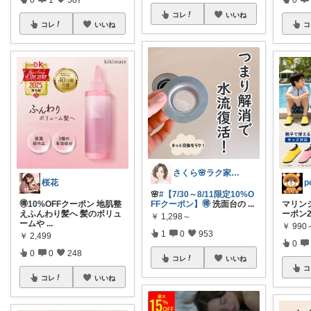
コレ
いいね
コレ
いいね
コ
さくら🌸ラク家事&便利な生活雑貨🏠️
桜花
🌸
#【7/30～8/11限定10%O
🉐10%OFFクーポン 地肌整
FFクーポン】🉐
洗面台の
...
マリンシ
えふんわり髪へ 髪のボリュ
ーポン2
￥
1,298～
ームや
...
￥
990
1
0
953
￥
2,499
0
0
0
248
コレ
いいね
コ
コレ
いいね