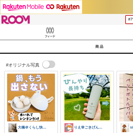
ROOM
Feed
商品
#オリジナル写真
大橋＠くらし快適LAB🌿
りえ🌸ごきげんな暮らし🏠🌿
s