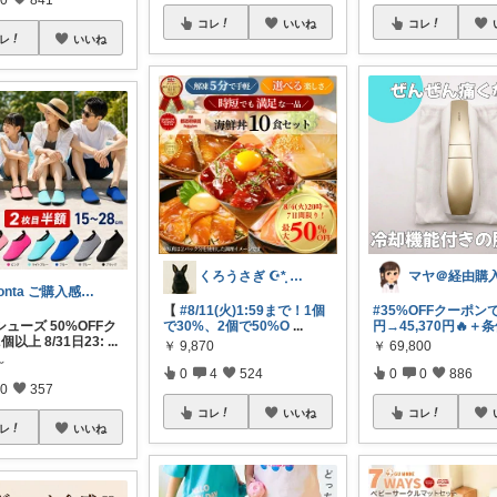
コレ
いいね
コレ
レ
いいね
くろうさぎ ☪*̣̩ 経由購入感謝💐
ponta ご購入感謝ですm(_ _)m
【
#8/11(火)1:59まで！1個
#35%OFFクーポンで6
ューズ 50%OFFク
で30%、2個で50%O
...
円→45,370円🔥＋
個以上 8/31日23:
...
￥
9,870
￥
69,800
～
0
4
524
0
0
886
0
357
コレ
いいね
コレ
レ
いいね