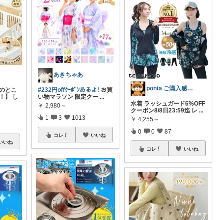
あきちゃあ
ponta ご購入感謝ですm(_ _)m
円のとこ
#232円offｸｰﾎﾟﾝあるよ!
お買
！】 し
い物マラソン 限定クー
...
水着 ラッシュガード6%OFF
￥
2,980～
クーポン8/8日23:59迄 レ
...
1
3
1013
￥
4,255～
0
0
87
コレ
いいね
いいね
コレ
いいね