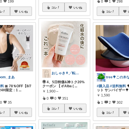
0
199
0
1
298
コレ
いいね
レ
いいね
コレ
おしゃき⚘⋰転勤族の4歳👦🏻ママ
oom_まあ
🉐 4、5日特価&神トク20%
#購入品
#送料無料

無料
🎀 78％OFF【8/7
クーポン 【 d'Alba (
...
ット サンバイザー🌳 
24H限定：1
...
￥
1,900～
￥
1,590
0
0
351
1
2
302
0
35
コレ
いいね
コレ
レ
いいね