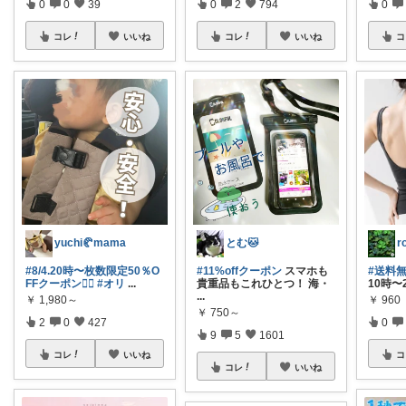
0
0
39
0
2
794
0
コレ
いいね
コレ
いいね
コ
yuchi🥐mama
とむ🐱
r
#8/4.20時〜枚数限定50％O
#11%offクーポン
​スマホも
#送料
FFクーポン❤️‍🔥
#オリ
...
貴重品もこれひとつ！ 海・
10時〜
...
￥
1,980～
￥
960
￥
750～
2
0
427
0
9
5
1601
コレ
いいね
コ
コレ
いいね