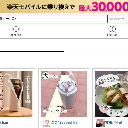
詳細検索
見つける
ichan
ここ*Second-life
林檎パイ🍎