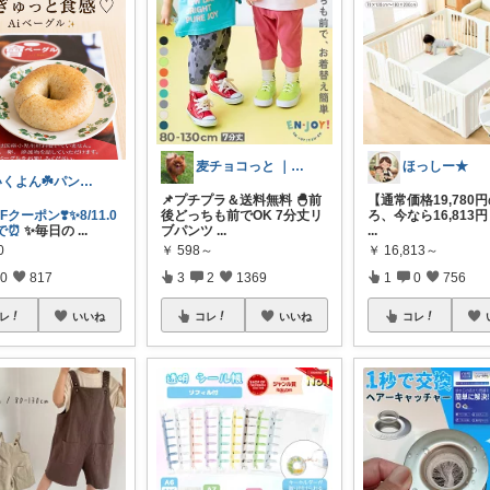
麦チョコっと ｜ キッズ＆ベビー 夏
ほっしー★
いくよん☘️パンのある暮らし✨
📌プチプラ＆送料無料 🐣前
【通常価格19,780
Fクーポン❣️✨8/11.0
後どっちも前でOK 7分丈リ
ろ、今なら16,813円
まで⏰
✨毎日の
...
ブパンツ
...
...
0
￥
598～
￥
16,813～
0
817
3
2
1369
1
0
756
レ
いいね
コレ
いいね
コレ