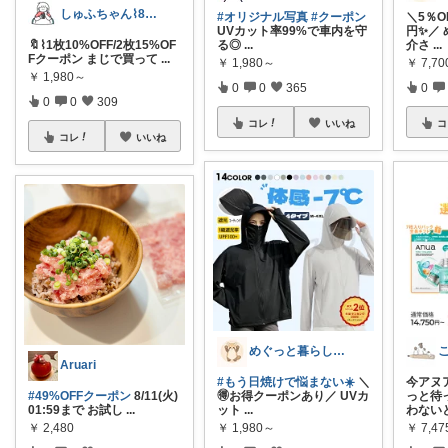
しゅふちゃん⌇ 8月もよろしくね🍉
#オリジナル写真
#クーポン
＼5％O
UVカット率99%で車内を守
円✨／
🔖⌇ 1枚10%OFF/2枚15%OF
る◎
...
介さ
...
Fクーポン まじで買って
...
￥
1,980～
￥
7,7
￥
1,980～
0
0
365
0
0
0
309
コレ
いいね
コ
コレ
いいね
めぐっと暮らし🍋朝コレ&いいね周り
Aruari
#もう日焼けで悩まない☀️
＼
今アヌ
#49%OFFクーポン
8/11(火)
🉐お得クーポンあり／ UVカ
っと待
01:59まで お試し
...
ット
...
わない
￥
2,480
￥
1,980～
￥
7,4