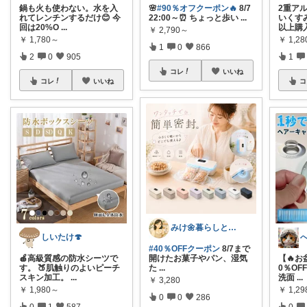
鍋も火も使わない。水を入
🌸
#90％オフクーポン🔥
8/7
2重ア
れてレンチンするだけ😊 今
22:00～⏰ ちょっと歩い
...
いくすみ
回は20%O
...
以上購
￥
2,790～
￥
1,780～
￥
1,2
1
0
866
2
0
905
1
コレ
いいね
コレ
いいね
コ
みけ🌼暮らしとキッチン
しいたけ🍄
#40％OFFクーポン
8/7まで
🍎高級質感の防水シーツで
開けたお菓子やパン、湿気
【🔥
す。 🍑肌触りのよいピーチ
た
...
0％OF
スキン加工。
...
洗面
...
￥
3,280
￥
1,980～
￥
1,2
0
0
286
0
1
587
0