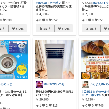
ルミシリーズから可愛
#65％OFFクーポン
買って
＼SALE
#50%OFF
カラー登場🥰 2点
正解◎ 乳製品や炭酸にも使
／半額🉐60％以上
入で
...
えるセ
...
餃
...
80～
￥
4,980～
￥
7,960
0
839
0
0
652
1
0
651
レ
いいね
コレ
いいね
コレ
へるめっと
Mau32💜いつも有難うございます😊
お盆・山の日セール！1
🉐39,800円▶️29,800円‼️8/31
#⏰8/11までセール中
Fクーポン対象😊】
⭐︎23：59ま
...
FFクーポン❣️✨
✨夏
￥
29,800
￥
5,720～
98～
1
2
813
0
0
746
0
841