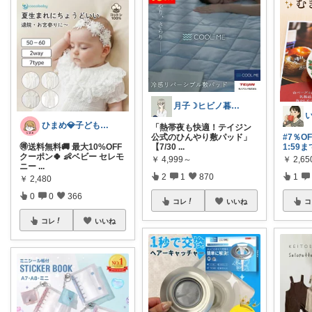
月子☽ヒビノ暮らしレシピ
ひまめ💎子どものいる暮らし
「熱帯夜も快適！テイジン
公式のひんやり敷パッド」
#7％OF
🉐送料無料🚚 最大10%OFF
【7/30
...
1:59
クーポン🍀 👶ベビー セレモ
￥
4,999～
￥
2,65
ニー
...
2
1
870
1
￥
2,480
0
0
366
コレ
いいね
コ
コレ
いいね