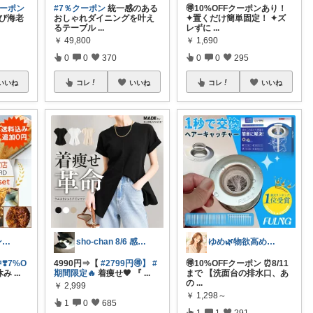
クーポン
#7％クーポン
統一感のある
🉐10%OFFクーポンあり！
えび海老
おしゃれダイニングを叶え
✦置くだけ簡単固定！ ✦ズ
るテーブル
...
レずに
...
￥
49,800
￥
1,690
0
0
370
0
0
295
いいね
コレ
いいね
コレ
いいね
いくよん☘️パンのある暮らし✨
sho-chan 8/6 感謝🩷
ゆめ🌿物欲高め沼落ちアラフォー
❣️7%O
4990円⇒【
#2799円🉐】
#
🉐10%OFFクーポン ⏰8/11
休み
...
期間限定🔥
着痩せ🖤 『
...
まで 【洗面台の排水口、あ
の
...
￥
2,999
￥
1,298～
1
0
685
1
1
291