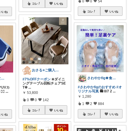
0
0
54
コレ
いいね
コレ
いいね
いいね
おさる⭐ご購入感謝🐹
さわやかfig🍀食と暮らしを楽しむ
tree🌳この木なんの木🙆‍♀️🌳
#7%OFFクーポン
❇️ダイニ
ングテーブル回転チェアSE
#さわやかfigのおすすめ
#オ
UVカ
T❇
...
リジナル写真
🛍️ 8/7 2
...
‍♀
...
￥
53,800
￥
1,280
0
0
142
1
2
884
コレ
いいね
コレ
いいね
いいね