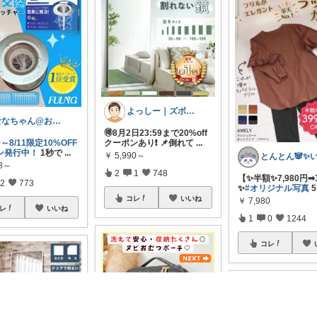
よっしー｜ズボラでもおしゃれに整えたい
ななちゃん@お気に入りを毎日朝コレ☀️
🉐8月2日23:59まで20%off
30～8/11限定10%OFF
クーポンあり❗️ 📌倒れて
...
ン発行中！
1秒で
...
￥
5,990～
98～
2
1
748
【✨半額✨7,980円➡︎
2
773
✨
#オリジナル写真
5️
コレ
いいね
￥
7,980
レ
いいね
1
0
1244
コレ