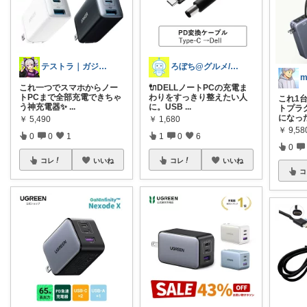
テストラ｜ガジェット・家電
ろぼち@グルメ/キッチン雑貨
m
これ一つでスマホからノー
🔌DELLノートPCの充電ま
トPCまで全部充電できちゃ
わりをすっきり整えたい人
これ1
う神充電器✨
...
に。USB
...
トプラ
になっ
￥
5,490
￥
1,680
￥
9,58
0
0
1
1
0
6
0
コレ
いいね
コレ
いいね
コ