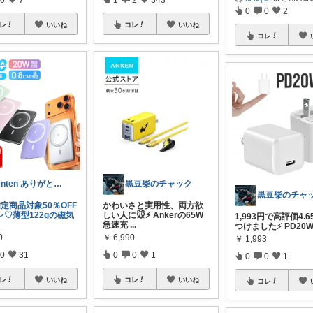
0
0
2
レ
いいね
コレ
いいね
コレ
tenten ありがとうございます。わん
黒豆柴のチャック
黒豆柴のチャ
指定商品対象50％OFF
かわいさと実用性、両方欲
ン♡薄型122gの磁気
しい人に🐭⚡ Ankerの65W
1,993円で高評価4.
急速充
...
つけました⚡ PD20
0
￥
6,990
￥
1,993
0
31
0
0
1
0
0
1
レ
いいね
コレ
いいね
コレ