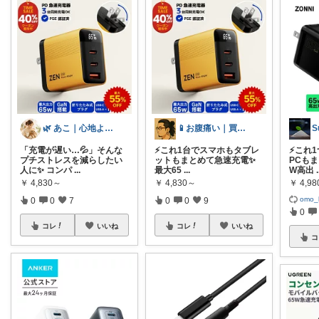
🌿 あこ｜心地よい暮らしの便利アイテム
📱お腹痛い｜買ってよかった神ガジェット
S
「充電が遅い…💦」そんな
⚡これ1台でスマホもタブレ
⚡️こ
プチストレスを減らしたい
ットもまとめて急速充電✨
PCも
人に✨ コンパ
...
最大65
...
W高出
.
￥
4,830～
￥
4,830～
￥
4,98
omo_l
0
0
7
0
0
9
0
コレ
いいね
コレ
いいね
コ