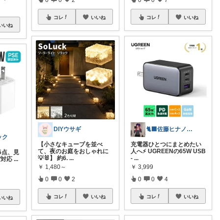
コレ
いいね
コレ
いいね
いいね
DIYウサギ
🐈‍⬛佐藤ヒナノ@ガジェット×ゲーマー
ック
【小さなキューブを並べ
充電器ひとつにまとめたい
て、夜のお庭をおしゃれに
人へ⚡ UGREENの65W USB
65点、見
💡🐰】 約6.
...
-
...
W対応
...
￥
1,480～
￥
3,999
0
0
2
0
0
4
コレ
いいね
コレ
いいね
いいね