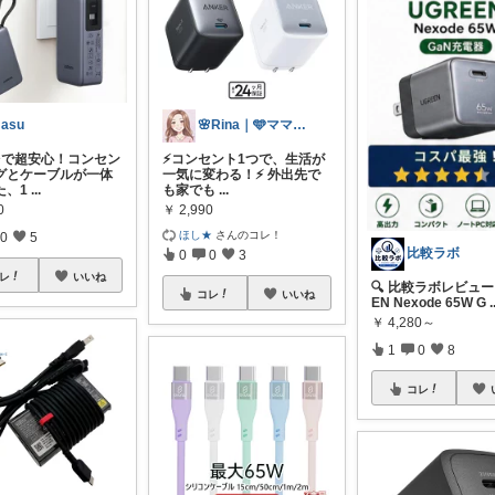
asu
🌸Rina｜🩵ママ必見アイテム🩵
台で超安心！コンセン
⚡コンセント1つで、生活が
グとケーブルが一体
一気に変わる！⚡ 外出先で
た、1
...
も家でも
...
0
￥
2,990
ほし★
さんのコレ！
0
5
比較ラボ
0
0
3
レ
いいね
🔍 比較ラボレビュー 
コレ
いいね
EN Nexode 65W G
.
￥
4,280～
1
0
8
コレ