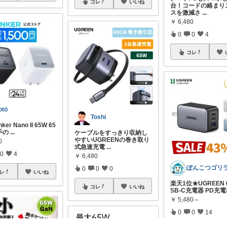
コレ
いいね
台！コードの絡まり
スを激減さ
...
￥
6,480
0
0
4
コレ
otö
Toshi
ker Nano II 65W 65
手の
...
ケーブルをすっきり収納し
やすいUGREENの巻き取り
0
式急速充電
...
0
4
￥
6,480
ぽんこつゴリ
0
0
0
レ
いいね
楽天1位★UGREEN 
コレ
いいね
SB-C充電器 PD充
￥
5,480～
0
0
14