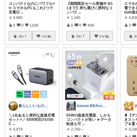
コンパクトなのにパワフル⚡
【期間限定セール実施中 8/1
スマホ
✨ スマホもPCもこれ1つで
1まで】持ち運びに便利なコ
電でき
充電◎
...
ンパク
...
GaN急
￥
4,980
￥
1,340
￥
4,8
0
0
1109
0
0
409
3
コレ
いいね
コレ
いいね
コ
暮らしいいものROOM
Junsan BBAroom
＼1台あると便利な急速充電
65Wの急速充電器、しかも
🔋【
セット⚡／ 65W対応のUSB-
コンパクトが良い 🔸データ
きスッ
C
...
転送も可
...
プ＆置
￥
6,979
￥
2,780～
￥
4,18
0
0
9
0
0
5
0