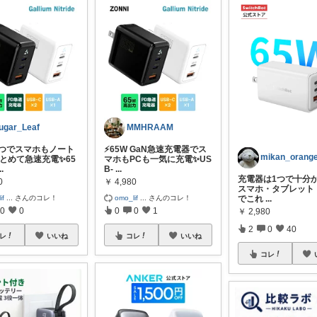
ugar_Leaf
MMHRAAM
れ1つでスマホもノート
⚡65W GaN急速充電器でス
まとめて急速充電✨65
マホもPCも一気に充電✨US
..
B-
...
充電器は1つで十分か
0
￥
4,980
スマホ・タブレット
if
...
さんのコレ！
omo_lif
...
さんのコレ！
でこれ
...
0
0
0
0
1
￥
2,980
2
0
40
レ
いいね
コレ
いいね
コレ