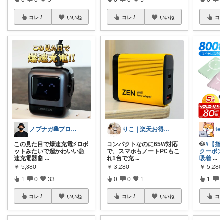
コレ
いいね
コレ
いいね
コ
ノブナガ🏯プロフも見てね
りこ｜楽天お得便🛍️
この見た目で爆速充電⚡️ロボ
コンパクトなのに65W対応
🐶
#【
ットみたいで超かわいい急
で、スマホもノートPCもこ
クーポ
速充電器🤖
...
れ1台で充
...
吸着
...
￥
5,880
￥
3,280
￥
5,28
1
0
33
0
0
1
1
コレ
いいね
コレ
いいね
コ