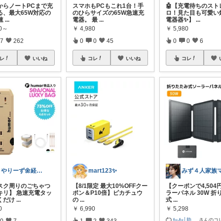
からノートPCまで充
スマホもPCもこれ1台！手
🤖【充電待ちのスト
る、最大65W対応の
のひらサイズの65W急速充
ロ！見た目も可愛い
速
...
電器。 最
...
電器器✨】
...
30～
￥
4,980
￥
5,980
7
262
0
0
45
0
0
6
レ
いいね
コレ
いいね
コレ
さやりーず🌼経由購入ありがとう
mart123✨
デスク周りのごちゃつ
【8/1限定 最大10%OFFクー
【クーポンで4,504
キリ】 急速充電タッ
ポン＆P10倍】ピカチュウ
ラーパネル 30W 折
くだけ
...
の
...
式
...
0
￥
6,990
￥
5,298
fu-fu│助
...
さんのコ
0
7
1
2
343