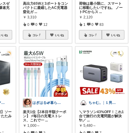
レスゼ
高出力65Wと3ポートをコン
荷物は最小限に、スマート
爆速充
パクトに凝縮したAC充電器
に移動したいですね。 ノー
窒化ガ
...
トPCからス
...
￥
3,310
￥
2,120
0
0
12
1
0
83
いいね
コレ
いいね
コレ
いいね
みず４人家族ママ★３０代子育て奮闘中🙆
はぎはる🌿暮らしの雑貨ルーム🧸
ちゃむ。│１男２女＋🐶のふっくらママ
円】ソー
楽天1位【2本目半額クーポ
＼マラソン43%OFF！これ1
りたたみ
ン】 ⚡毎日の充電ストレ
台で旅行の充電問題が解決
ス、これで一
...
🔌／
...
￥
1,000～
￥
5,480～
レ！
0
0
2
0
0
7