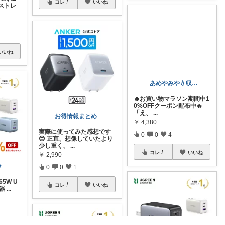
コレ
いいね
ストレ
いいね
あめやみや💧収納徹底改革
🔥お買い物マラソン期間中1
お得情報まとめ
0%OFFクーポン配布中🔥
「え、
...
実際に使ってみた感想です
😊 正直、想像していたより
￥
4,380
少し重く、
...
0
0
4
￥
2,990
ラ
0
0
1
コレ
いいね
65W U
コレ
いいね
電器
...