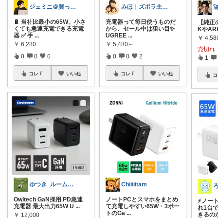
ジェミニ＠買って後悔しないガジェット部屋
みほ｜ズボラ主婦の暮らしROOM
🔋 当社比最小の65W。小さ
充電器って毎日使うものだ
【純正の
くても急速充電できる充電
から、セール中は狙い目✨
KやAR
器 ✅ 手
...
UGREE
...
￥
4,58
￥
6,280
￥
5,480～
売切れ
0
0
0
0
0
2
1
コレ
いいね
コレ
いいね
コ
ゆつき_ルームでより良い生活に
Chiiiiitam
Owltech GaN採用 PD急速
ノートPCとスマホをまとめ
⚡ノー
充電器 最大出力65W U
...
て充電しやすい65W・3ポー
れ1台
トのGa
...
きるの
￥
12,000