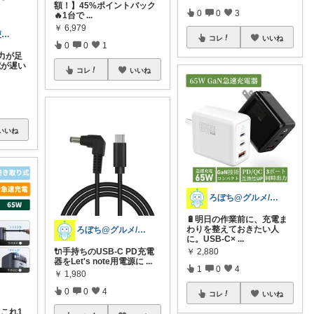
額！】45%ポイントバック
0
0
3
🔥1台で
...
￥
6,979
fu-fu│助かる便利グッズ
コレ
いいね
0
0
1
力が足
電が遅い
コレ
いいね
いいね
ろぼち@グルメ/キッチン雑貨
🔋明日の作業前に、充電ま
わりを整えておきたい人
ろぼち@グルメ/キッチン雑貨
に。USB-C×
...
🔌手持ちのUSB-C PD充電
￥
2,880
器をLet's note用電源に
...
1
0
4
￥
1,980
0
0
4
コレ
いいね
もこれ1