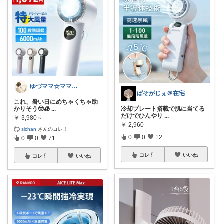
ゆづママ☆ママおすすめアイテム✩.*˚
ぱそがじぇ＠在宅
これ、暑い日にめちゃくちゃ助
かりそう🥹🧊
...
冷却プレート搭載で肌に当てる
だけでひんやり
...
￥
3,980～
￥
2,960
sichan
さんのコレ！
0
0
12
0
0
71
コレ
いいね
コレ
いいね