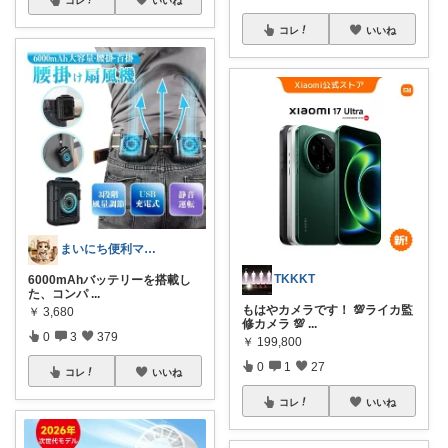
コレ
いいね
まいにち便利マーケット
TKKKT
6000mAhバッテリーを搭載し
た、コンパ
...
もはやカメラです！ 💯ライカ監
￥
3,680
修カメラ 💯
...
0
3
379
￥
199,800
0
1
27
コレ
いいね
コレ
いいね