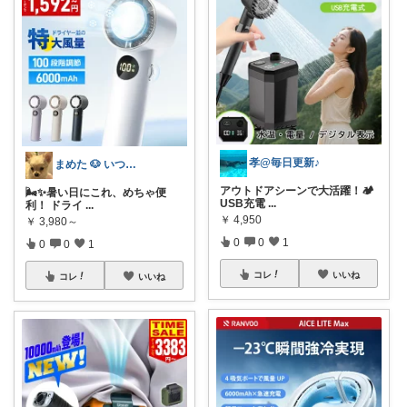
孝@毎日更新♪
まめた 🐶 いつも感謝☺️感謝😄
アウトドアシーンで大活躍！🏕️
🌬️✨暑い日にこれ、めちゃ便
USB充電
...
利！ ドライ
...
￥
4,950
￥
3,980～
0
0
1
0
0
1
コレ
いいね
コレ
いいね