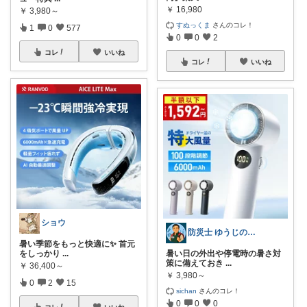
￥
16,980
￥
3,980～
すぬっくま
さんのコレ！
1
0
577
0
0
2
コレ
いいね
コレ
いいね
ショウ
防災士 ゆうじの備えと暮らし
暑い季節をもっと快適に✨ 首元
をしっかり
...
暑い日の外出や停電時の暑さ対
策に備えておき
...
￥
36,400～
￥
3,980～
0
2
15
sichan
さんのコレ！
0
0
0
コレ
いいね