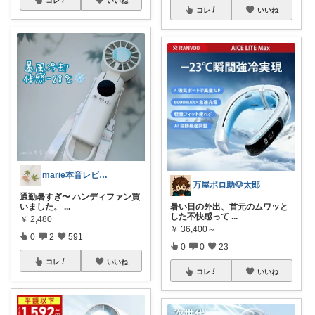
コレ
いいね
marie本音レビュー🏝️夏休み💃
万屋ポロ助🐶太郎
通勤暑すぎ〜 ハンディファン買
いました。
...
暑い日の外出、首元のムワッと
した不快感って
...
￥
2,480
￥
36,400～
0
2
591
0
0
23
コレ
いいね
コレ
いいね