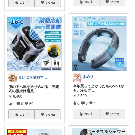
コレ
いいね
コレ
いいね
まめり
まいにち便利マーケット
今年買ってよかったものNo.1か
服の中へ風を送り込める、充電
も。冷却プ
...
式の腰掛け扇風
...
￥
8,500
￥
6,460
0
0
4
1
0
69
コレ
いいね
コレ
いいね