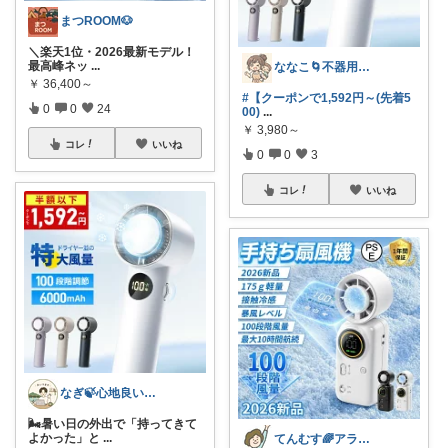
まつROOM🐶
＼楽天1位・2026最新モデル！
最高峰ネッ
...
ななこ🌀不器用ママ￤家事＆育児グッズ
￥
36,400～
#【クーポンで1,592円～(先着5
0
0
24
00)
...
￥
3,980～
コレ
いいね
0
0
3
コレ
いいね
なぎ🍃心地良い暮らしにしようや～
🌬️暑い日の外出で「持ってきて
よかった」と
...
てんむす🌈アラフィフ｜シンプル快適生活