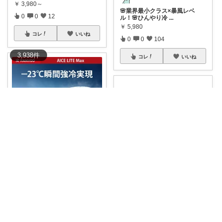
￥
3,980～
🌸業界最小クラス×暴風レベ
0
0
12
ル！🌸ひんやり冷
...
￥
5,980
コレ
いいね
0
0
104
3,938
件
コレ
いいね
Ruckyyy🌸経由感謝🙇‍♀️✨
#RANVOO
🌸 【楽天1位・2026
最
...
みく🎀ママ&キッズグッズ🎁
￥
36,400～
🎀猛暑ママの相棒はコレ♡ひん
0
0
242
やり冷却プレー
...
￥
2,399～
コレ
いいね