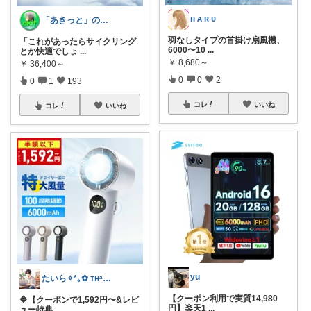
ʜ ᴀ ʀ ᴜ
「あきっと」の癒やし部屋！
羽なしタイプの首掛け扇風機、
「これがあったらサイクリング
6000〜10
...
とか快適でしょ
...
￥
8,680～
￥
36,400～
0
0
2
0
1
193
コレ
いいね
コレ
いいね
yu
たいら✧*｡✿ ᴛʜᵃⁿᵏ ʸᵒᵘ✧˖°
【クーポン利用で実質14,980
🔷【クーポンで1,592円〜&レビ
円】楽天1
...
ュー特典
...