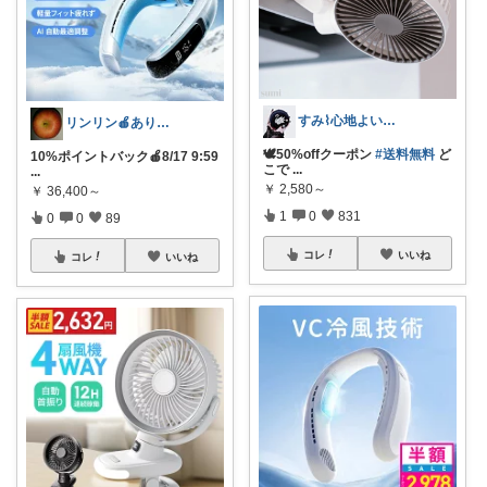
すみ⌇心地よい暮らし🐈♡
リンリン🍎ありがとうございます😊
🕊50%offクーポン
#送料無料
ど
10%ポイントバック🍎8/17 9:59
こで
...
...
￥
2,580～
￥
36,400～
1
0
831
0
0
89
コレ
いいね
コレ
いいね