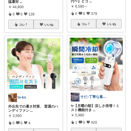
円〜】とコ
...
猛暑対
...
￥
6,580～
￥
44,800
0
0
379
0
0
139
コレ
いいね
コレ
いいね
そだ♪丁寧な暮らしに憧れるズボラ主婦
to-ko
​✨【月曜の朝】涼しさ倍増！ミ
外出先での暑さ対策、 普通のハ
スト機能付き
...
ンディファン
...
￥
5,980
￥
3,560
1
0
420
0
0
4