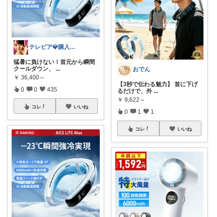
テレビア💎購入ありがとう😉ﾌﾟﾛﾌ見
猛暑に負けない！首元から瞬間
クールダウン、
...
おでん
￥
36,400～
【3秒で伝わる魅力】 首に下げ
0
0
435
るだけで、外
...
￥
9,622～
コレ
いいね
0
1
1
コレ
いいね