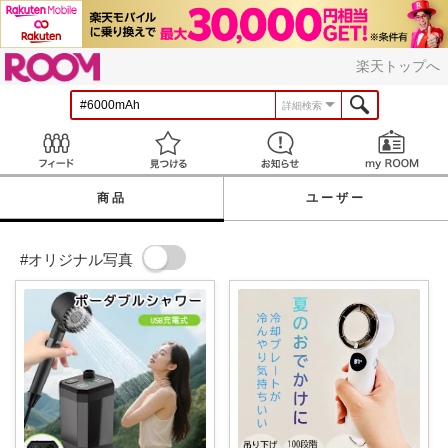
ROOM
楽天トップへ
詳細検索
Feed
見つける
お知らせ
商品
ユーザー
#オリジナル写真