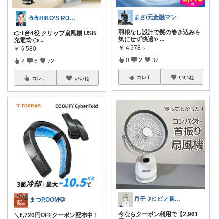
まさ/元金融マン
☕☕HIKO‘S ROOM☕☕
羽根なし設計で髪の巻き込みを
👉1台4役 クリップ扇風機 USB
気にせず快適✨
...
充電式👈
...
￥
4,978～
￥
6,580
0
2
37
2
6
72
コレ
いいね
コレ
いいね
月子☽ヒビノ暮らしレシピ
まつROOM🐶
今ならクーポン利用で【2,961
＼6,720円OFFクーポン配布中！