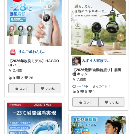
りんご🍎わんちゃん🐶との生活✩⡱
みず４人家族ママ★３０代子育て奮闘中🙆
【2026年改良モデル】HAGOO
GI ハ
...
【2026最新/自動首振り】扇風
￥
2,480
機 キャン
...
0
2
28
￥
7,880
risa52
...
さんのコレ！
コレ
いいね
0
0
1
コレ
いいね