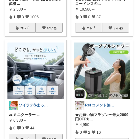
多機
...
コードレスの
...
￥
2,580～
￥
10,580～
1
3
1006
0
0
37
コレ
いいね
コレ
いいね
ソイラテ☕️まっすー暮らしを飾るROOM
Rei コメント無く経由購入します♪
🚗 ミニクーラー
...
★お買い物マラソン〜最大2000
円OFF★
...
￥
6,380～
￥
4,950
0
0
44
0
2
16
コレ
いいね