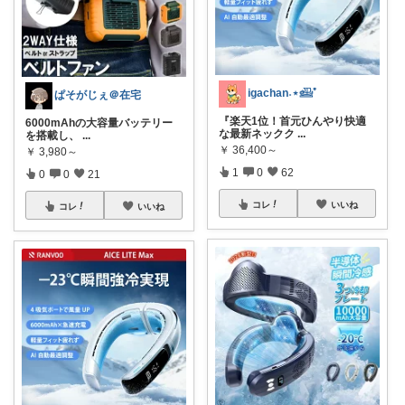
igachan˖⋆𓊝ﾟ
ぱそがじぇ＠在宅
『楽天1位！首元ひんやり快適
6000mAhの大容量バッテリー
な最新ネックク
...
を搭載し、
...
￥
36,400～
￥
3,980～
1
0
62
0
0
21
コレ
いいね
コレ
いいね