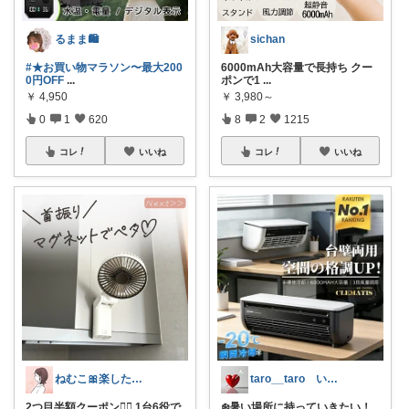
るまま🛍️
sichan
#★お買い物マラソン〜最大200
6000mAh大容量で長持ち クー
0円OFF
...
ポンで1
...
￥
4,950
￥
3,980～
0
1
620
8
2
1215
コレ
いいね
コレ
いいね
ねむこ🎀楽したいママの購入品ほぼオリ写
taro__taro いらっしゃませ🎶
2つ目半額クーポン❤️‍🔥 1台6役で
❄️暑い場所に持っていきたい！