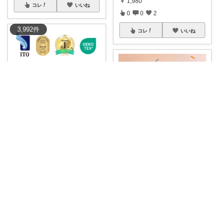
￥
1,980
コレ
いいね
0
0
2
3,992
件
コレ
いいね
✨もふねこのへや✨
#コレ欲しい！
#美容マニア
#保
湿重視
...
inako
￥
1,980
フェイシャルタオル✨ とっても
0
0
178
柔らかいフ
...
￥
1,980
コレ
いいね
0
1
183
コレ
いいね