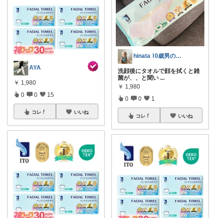
hinata ⌇0歳男の子ママ
AYA
洗顔後にタオルで顔を拭くと雑
菌が、、と聞い
...
￥
1,980
￥
1,980
0
0
15
0
0
1
コレ
いいね
コレ
いいね