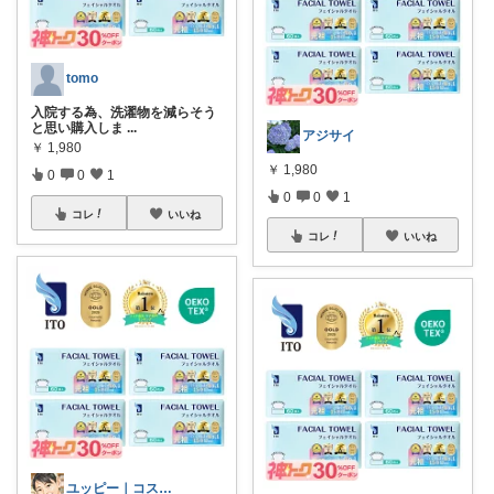
tomo
入院する為、洗濯物を減らそう
と思い購入しま
...
アジサイ
￥
1,980
￥
1,980
0
0
1
0
0
1
コレ
いいね
コレ
いいね
ユッピー｜コスメと子育てROOM