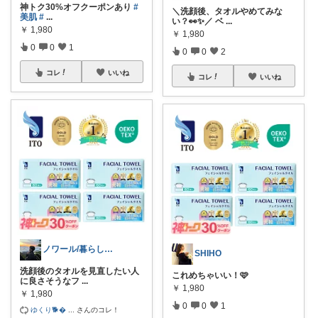
神トク30%オフクーポンあり
#
＼洗顔後、タオルやめてみな
美肌
#
...
い？👀✨／ ベ
...
￥
1,980
￥
1,980
0
0
1
0
0
2
コレ
いいね
コレ
いいね
ノワール/暮らしを良くする紹介
SHIHO
洗顔後のタオルを見直したい人
これめちゃいい！🩷
に良さそうなフ
...
￥
1,980
￥
1,980
0
0
1
ゆくり🐕‍
...
さんのコレ！