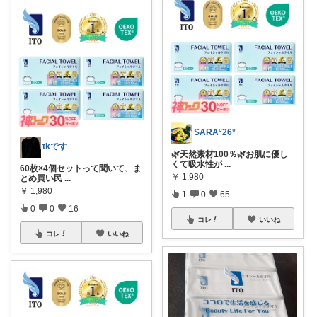
SARA°26°
tkです
🌿天然素材100％🌿お肌に優し
くて吸水性が
...
60枚×4個セットって聞いて、ま
￥
1,980
とめ買い民
...
￥
1,980
1
0
65
0
0
16
コレ
いいね
コレ
いいね