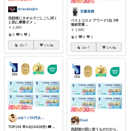
terasakajiro
安藤菜摘
洗顔後にタオルでごしごし拭く
ベストコスメ アワード1位 3年
と肌に摩擦ダメ
...
連続受賞
...
￥
1,980
￥
1,980
0
0
1
0
0
1
コレ
いいね
コレ
いいね
anji＊✅30代女性売上ランキング🏆
Kaal
TOP150 🌟4.8(10438件) 🚚
...
洗顔後の肌に使うものだから、