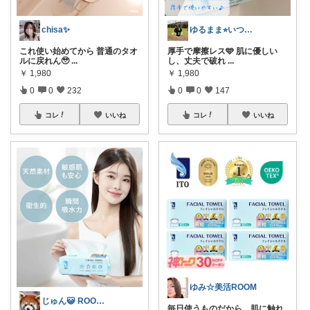
chisa✨
ゆるまま⭐︎いつもありがとうございます✨
これ使い始めてから 普通のタオ
厚手で摩擦レス🩵 肌に優しい
ルに戻れん🥹
...
し、丈夫で破れ
...
￥
1,980
￥
1,980
0
0
232
0
0
147
コレ
いいね
コレ
いいね
ゆみ☆美活ROOM
じゅん😺 ROOM💖🎵
毎日使うものだから、肌に触れ