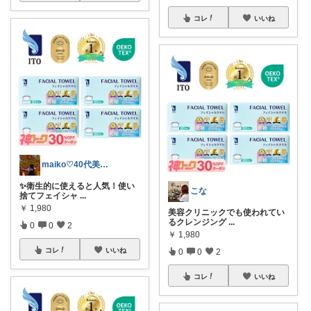
コレ
いいね
maiko♡40代美容とファッション
✨衛生的に使えると人気！使い
こな
捨てフェイシャ
...
￥
1,980
美容クリニックでも使われてい
るクレンジング
...
0
0
2
￥
1,980
コレ
いいね
0
0
2
コレ
いいね