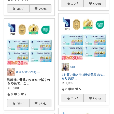
コレ
いいね
コレ
いいね
sao
メロン🍈いつも感謝様✨️
#お買い物メモ
#時短美容
#おこ
もり美容
...
洗顔後に普通のタオルで拭くの
￥
1,980
を やめて、こ
...
￥
1,980
0
0
5
0
0
7
コレ
いいね
コレ
いいね