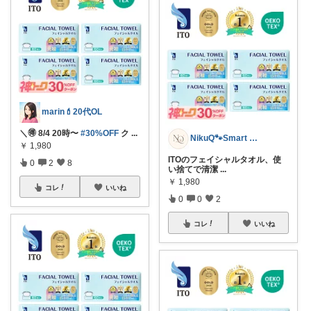
marin💄20代OL
＼🉐 8/4 20時〜
#30%OFF
ク
...
NikuQ🐾Smart Choice
￥
1,980
ITOのフェイシャルタオル、使
0
2
8
い捨てで清潔
...
￥
1,980
コレ
いいね
0
0
2
コレ
いいね