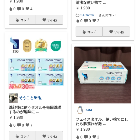
￥
1,980
清潔な使い捨て
...
￥
1,980
0
0
4
SARA°26
...
さんのコレ！
コレ
いいね
0
0
2
コレ
いいね
そうこと🐦🐤
洗顔後に使うタオルを毎回洗濯
sea
するのが地味に
...
￥
1,980
フェイスタオル、使い捨てにし
たら肌荒れが激
...
0
0
7
￥
1,980
コレ
いいね
0
0
2