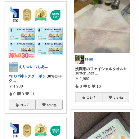
remi
えり☆いつもありがとうございます
洗顔用のフェイシャルタオル✨
30%オフの
...
#ITO
#神トククーポン
30%OFF
￥
1,980
ク
...
￥
1,980
0
0
10
0
0
11
コレ
いいね
コレ
いいね