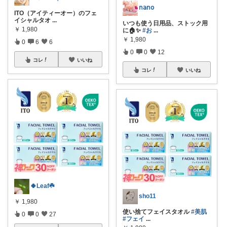
𝗇𝖺𝗇𝗈
ITO（アイティーオー）のフェ
イシャルタオ
...
いつも使う日用品、ストック用
￥
1,980
に🏠✨
#お
...
￥
1,980
0
6
6
0
0
12
コレ
いいね
コレ
いいね
🍀Leaf☘️
sho11
￥
1,980
使い捨てフェイスタオル
#美肌
0
0
27
#フェイ
...