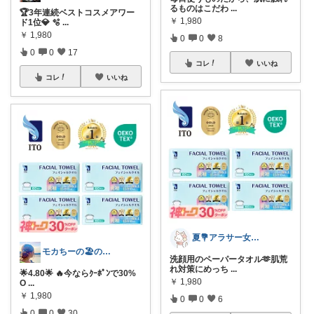
るものはこだわ
...
🏆3年連続ベストコスメアワー
￥
1,980
ド1位💎 🫧
...
￥
1,980
0
0
8
0
0
17
コレ
いいね
コレ
いいね
夏💐アラサー女子のすきな美容と食べ物
モカちーの🏖️のんびりライフ🐈✨
洗顔用のペーパータオル🫶肌荒
れ対策にめっち
...
🌟4.80🌟 🔥今ならｸｰﾎﾟﾝで30%
￥
1,980
O
...
￥
1,980
0
0
6
0
0
30