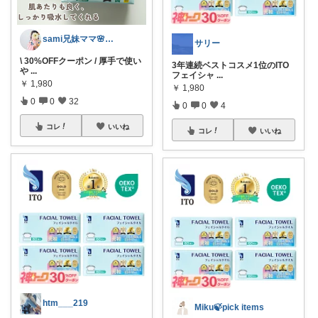
sami兄妹ママ🌸こどもとママのもの
サリー
\ 30%OFFクーポン / 厚手で使い
3年連続ベストコスメ1位のITO
や
...
フェイシャ
...
￥
1,980
￥
1,980
0
0
32
0
0
4
コレ
いいね
コレ
いいね
htm___219
Miku🍃pick items