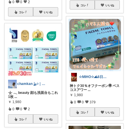
0
0
2
コレ
いいね
コレ
いいね
☆MIHO☆🌊6日感謝🍀
chamkan 𓃱𓈒𓏸｜1歳mam
神トク30％オフクーポン🉐 ベス
コスアワー
...
𓇼 𓂃 beauty 顔も洗面台もこれ
￥
1,980
1枚
...
￥
1,980
0
0
379
0
0
2
コレ
いいね
コレ
いいね