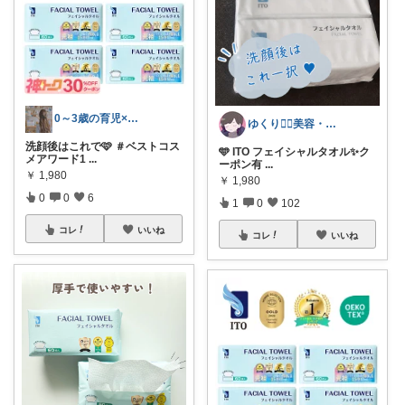
0～3歳の育児×美容コスメ(毎日投稿)
ゆくり🐕‍🦺美容・便利雑貨🤍
洗顔後はこれで🩷 ＃ベストコス
🩵 ITO フェイシャルタオル✨ク
メアワード1
...
ーポン有
...
￥
1,980
￥
1,980
0
0
6
1
0
102
コレ
いいね
コレ
いいね