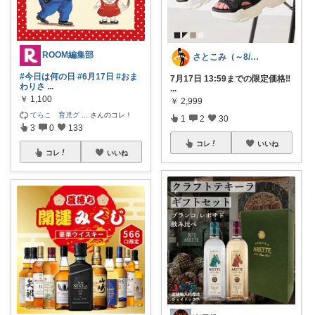
ROOM編集部
さとこみ（～8/4 感謝🙏）
#今日は何の日
#6月17日
#おま
7月17日 13:59までの限定価格‼️
わりさ
...
...
￥
1,100
￥
2,999
てらこ 育児グ
...
さんのコレ！
1
2
30
3
0
133
コレ
いいね
コレ
いいね