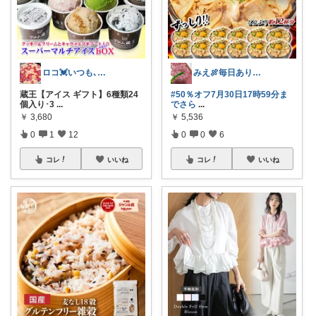
ロコ💓いつも､ありがとう😀🙇‍♀
みえ🍖毎日ありがとう🐟️
蔵王【アイス ギフト】6種類24
#50％オフ7月30日17時59分ま
個入り･3
...
でさら
...
￥
3,680
￥
5,536
0
1
12
0
0
6
コレ
いいね
コレ
いいね