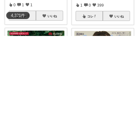
0
1
1
1
0
399
4,321
件
コレ
いいね
コレ
いいね
楽天値下速報
43,800円 ➡39,400円 10%O
...
￥
43,800～
ここ♡coco♡いつもありがとう(^^ゞ
0
0
1
(再投稿します) 📖本雑誌 an・an
20
...
コレ
いいね
￥
880
0
0
0