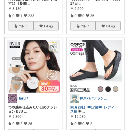
す😊 【期間
...
17日
...
￥
3,180
￥
5,590
0
1
233
0
0
36
コレ
いいね
コレ
いいね
Haru＊
神戸パパ／ランキング＆レビュー毎日掲載
つや感を仕込みたい日のクッシ
#6月28日_👑17位👑_レディー
ョン ByU
...
ス靴
🌟
...
￥
2,860～
￥
12,980
0
2
26
0
0
2