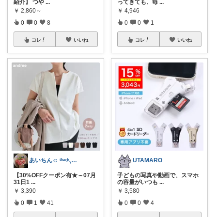
紹介】 つや
...
ってきても、毎
...
￥
2,860～
￥
4,946
0
0
8
0
0
1
コレ
いいね
コレ
いいね
あいちん☺️ ᵗʱᵃᵑᵏᵧₒᵤওೄ ♬*
UTAMARO
【30%OFFクーポン有★～07月
子どもの写真や動画で、スマホ
31日1
...
の容量がいつも
...
￥
3,390
￥
3,580
0
1
41
0
0
4