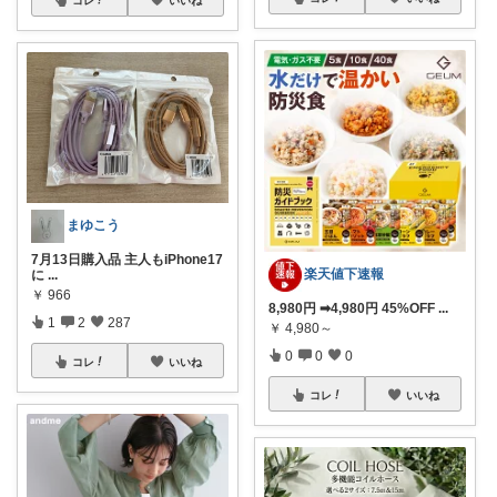
まゆこう
7月13日購入品 主人もiPhone17
楽天値下速報
に
...
￥
966
8,980円 ➡4,980円 45%OFF
...
1
2
287
￥
4,980～
0
0
0
コレ
いいね
コレ
いいね