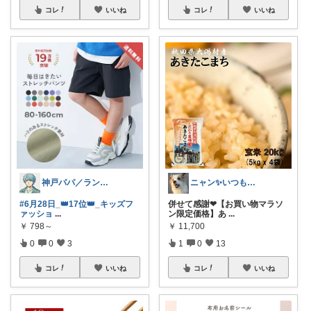
コレ
いいね
コレ
いいね
神戸パパ／ランキング＆レビュー毎日掲載
ニャン✨いつも感謝です๓´͈ ˘ `͈๓
#6月28日_👑17位👑_キッズフ
併せて感謝❤【お買い物マラソ
ァッショ
...
ン限定価格】あ
...
￥
798～
￥
11,700
0
0
3
1
0
13
コレ
いいね
コレ
いいね