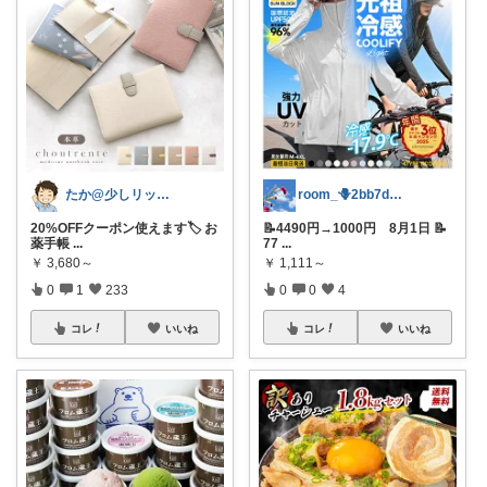
たか@少しリッチな生活がしたいパパ
room_🪻2bb7d8bc05
20%OFFクーポン使えます🏷️ お
📝4490円→1000円 8月1日 📝
薬手帳
...
77
...
￥
3,680～
￥
1,111～
0
1
233
0
0
4
コレ
いいね
コレ
いいね