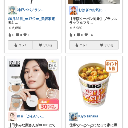
神戸パパ／ランキング＆レビュー毎日掲載
おはぎのお気に入り★
#6月28日_👑17位👑_美容家電
【半額クーポン対象】ブラウス
🌟4.
...
ラッフルフリ
...
￥
6,650
￥
5,980
0
0
1
1
0
14
コレ
いいね
コレ
いいね
m💄「かわいい」は、作れる。
Kiyo Tanaka
【田中みな実さんがVOCEにて
仕事でへとへとになって家に帰