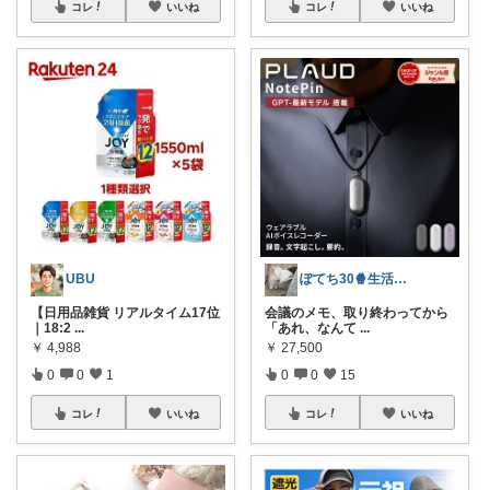
コレ
いいね
コレ
いいね
UBU
ぽてち30🍿生活を整える日用品&台所
【日用品雑貨 リアルタイム17位
会議のメモ、取り終わってから
｜18:2
...
「あれ、なんて
...
￥
4,988
￥
27,500
0
0
1
0
0
15
コレ
いいね
コレ
いいね