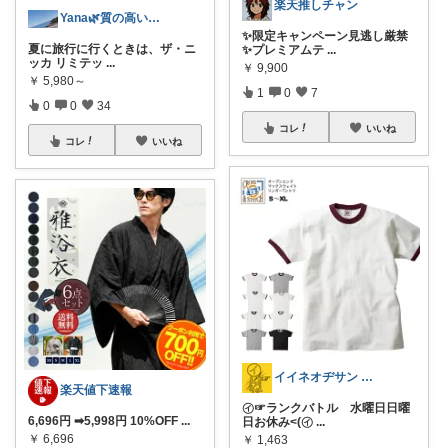
楽天推しチャン
Yana🌿質の高い暮らしのROOM
✨限定キャンペーン見逃し厳禁
夏に旅行に行くときは、ザ・ニ
✨プレミアムテ
...
ッカ リミテッ
...
￥
9,900
￥
5,980～
1
0
7
0
0
34
コレ
いいね
コレ
いいね
イイネオヂサン 1/4/5 感謝
楽天値下速報
㋑☞ランクバトル 水曜日日曜
6,696円 ➡5,998円 10%OFF
...
日お休み<(㋑
...
￥
6,696
￥
1,463