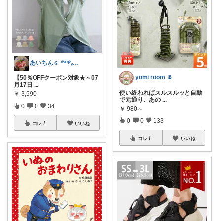
あいちん☺️ ᵗʱᵃᵑᵏᵧₒᵤওೄ ♬*
yomi room 🌷
【50％OFFクーポン対象★～07
月17日
...
使い終わればスルスルッと自動
￥
3,590
で元通り、あの
...
0
0
34
￥
980～
0
0
133
コレ
いいね
コレ
いいね