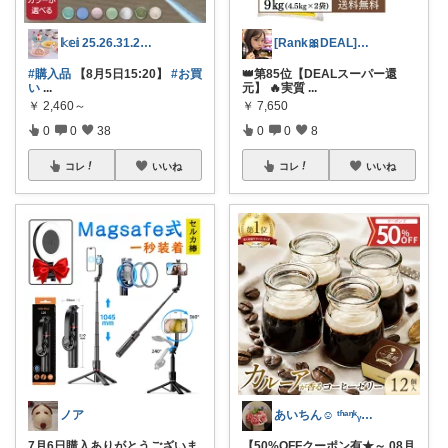
𝕜𝕖𝕚 25.26.31.2日💓
[Rank🎀DEAL]毎日コレ＠ano
#購入品
【8月5日15:20】
#お買
👑第85位【DEALスーパー還
い
...
元】 🔥実質
...
￥
2,460～
￥
7,650
0
0
38
0
0
8
コレ
いいね
コレ
いいね
ノア
あいちん☺️ ᵗʱᵃᵑᵏᵧₒᵤওೄ ♬*
7月6日購入ありがとうございま
【50%OFFクーポン有★～ 08月