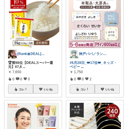
[Rank🎀DEAL]毎日コレ@ano
神戸パパ／ランキング＆レビュー毎日掲載
🏆第98位【DEALスーパー還
#6月28日_👑17位👑_キッズ・
元】¥7,6
...
ベビー
...
￥
7,650
￥
1,750
0
0
0
0
0
2
コレ
いいね
コレ
いいね