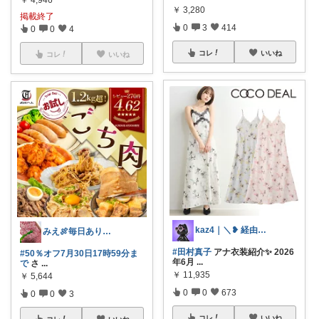
￥
3,280
掲載終了
0
3
414
0
0
4
コレ
いいね
コレ
いいね
kaz4｜＼❥ 経由購入感謝 ෆ／
みえ🍖毎日ありがとう🐟️
#田村真子
アナ衣装紹介✨ 2026
#50％オフ7月30日17時59分ま
年6月
...
で
さ
...
￥
11,935
￥
5,644
0
0
673
0
0
3
コレ
いいね
コレ
いいね