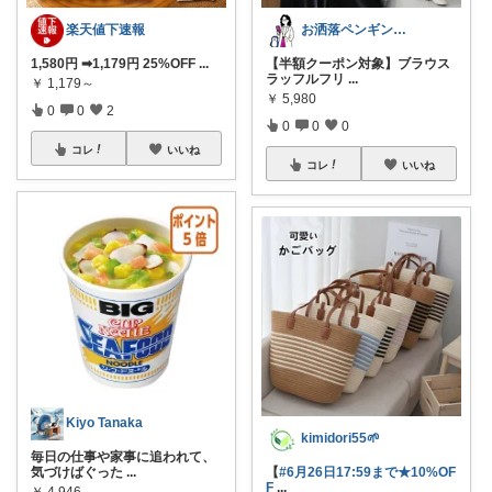
楽天値下速報
お洒落ペンギン🐧暮らし×ときめき
1,580円 ➡1,179円 25%OFF
...
【半額クーポン対象】ブラウス
ラッフルフリ
...
￥
1,179～
￥
5,980
0
0
2
0
0
0
コレ
いいね
コレ
いいね
Kiyo Tanaka
kimidori55🌱
毎日の仕事や家事に追われて、
気づけばぐった
...
【
#6月26日17:59まで★10%OF
F
...
￥
4,946