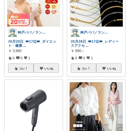
神戸パパ／ランキング＆レビュー毎日掲載
神戸パパ／ランキング＆レビュー毎日掲載
#6月28日_👑17位👑_ダイエッ
#6月28日_👑17位👑_レディー
ト・健康
...
スアクセ
...
￥
3,980
￥
990～
0
0
1
0
0
1
コレ
いいね
コレ
いいね