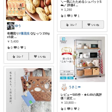
＼一気にたためるシュパットS
☁️／ 評価4
...
￥
1,280
0
0
1
コレ
いいね
ゆう
有機煎り
#落花生
Qなっつ 150g
x5袋
...
￥
5,400
0
0
1
コレ
いいね
うさこ🥕
レビュー585件・★4.49の高評
価！頑丈
...
￥
10,800～
0
0
2