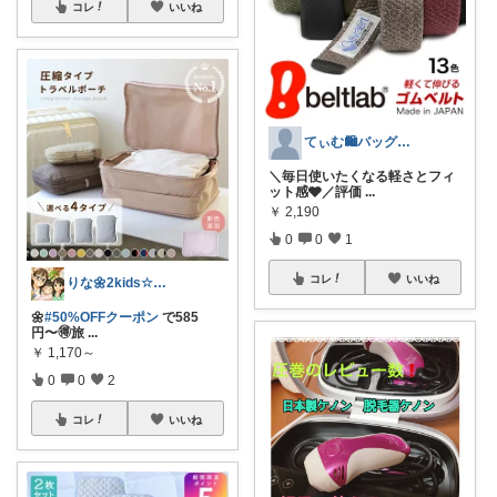
コレ
いいね
てぃむ🛍バッグ雑貨まとめ
＼毎日使いたくなる軽さとフィ
ット感🩶／評価
...
￥
2,190
0
0
1
コレ
いいね
りな🌼2kids☆毎日をちょっと快適に
🌼
#50%OFFクーポン
で585
円〜🉐旅
...
￥
1,170～
0
0
2
コレ
いいね