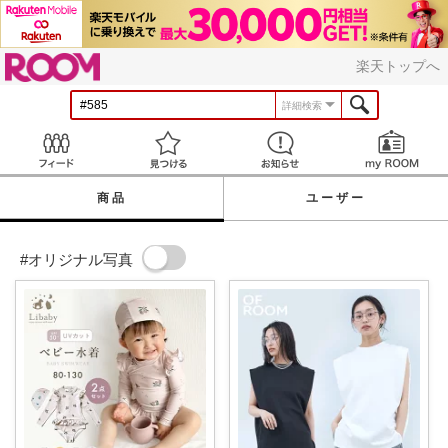
ROOM
楽天トップへ
詳細検索
Feed
見つける
お知らせ
商品
ユーザー
#オリジナル写真