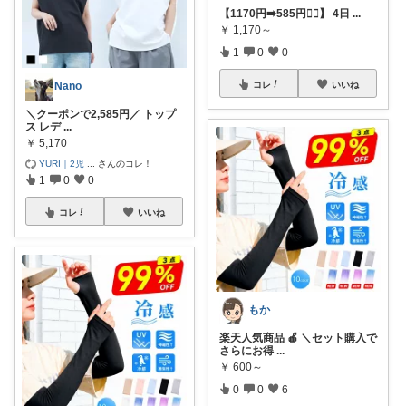
【1170円➡️585円︎❤️‍🔥】 4日
...
￥
1,170～
1
0
0
コレ
いいね
Nano
＼クーポンで2,585円／ トップ
ス レデ
...
￥
5,170
YURI｜2児
...
さんのコレ！
1
0
0
コレ
いいね
もか
楽天人気商品 🍎 ＼セット購入で
さらにお得
...
￥
600～
0
0
6