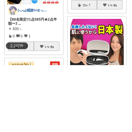
コレ
いいね
(•ᴗ•⑉)感謝✨ゆっくりお買物 ココア
【88名限定!!1点585円★2点半
額〜3
...
￥
600～
0
0
1
2,247
件
コレ
いいね
Ayaya
🉐🎉楽天ランキング585週連続1
位🥇 ⭐4
...
￥
79,800
0
1
38
コレ
いいね
よーひ
💰900円OFFクーポンで1本585