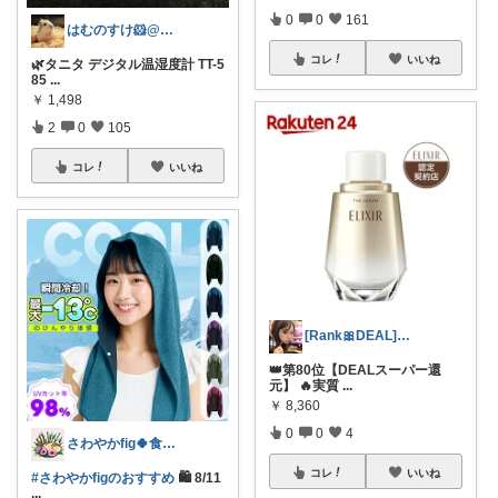
0
0
161
はむのすけ🐹@美味しいもの&季節の商品
コレ
いいね
🌿タニタ デジタル温湿度計 TT-5
85
...
￥
1,498
2
0
105
コレ
いいね
[Rank🎀DEAL]毎日コレ＠ano
👑第80位【DEALスーパー還
元】 🔥実質
...
￥
8,360
0
0
4
さわやかfig🍀食と暮らしを楽しむ
コレ
いいね
#さわやかfigのおすすめ
🛍️ 8/11
...