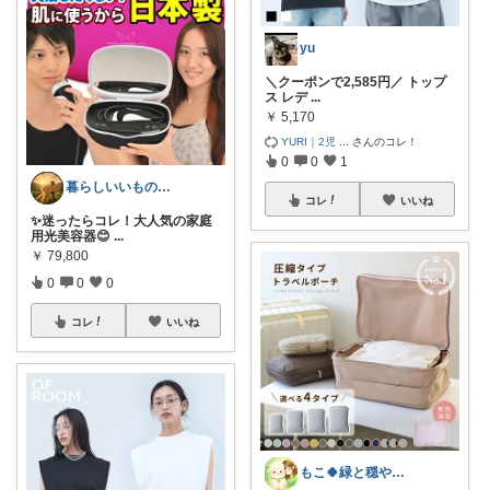
yu
＼クーポンで2,585円／ トップ
ス レデ
...
￥
5,170
YURI｜2児
...
さんのコレ！
0
0
1
暮らしいいものROOM
コレ
いいね
✨迷ったらコレ！大人気の家庭
用光美容器😊
...
￥
79,800
0
0
0
コレ
いいね
もこ🍀緑と穏やかなくらし🐑🍀