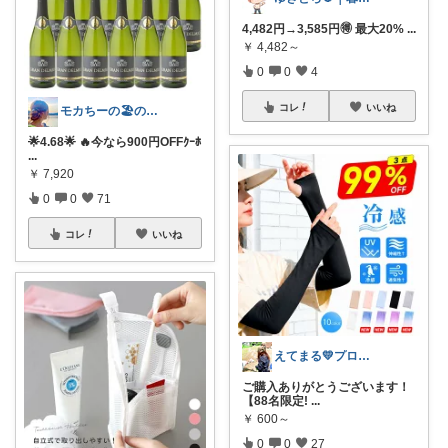
4,482円→3,585円🉐 最大20%
...
￥
4,482～
0
0
4
コレ
いいね
モカちーの🏖️のんびりライフ🐈✨
🌟4.68🌟 🔥今なら900円OFFｸｰﾎ
...
￥
7,920
0
0
71
コレ
いいね
えてまる💛プロフ画変えました
ご購入ありがとうございます！
【88名限定!
...
￥
600～
0
0
27