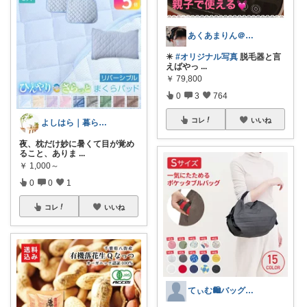
あくあまりん＠アメブロもよろしく💕
✴️
#オリジナル写真
脱毛器と言
えばやっ
...
￥
79,800
0
3
764
コレ
いいね
よしはら｜暮らしとギフトのROOM
夜、枕だけ妙に暑くて目が覚め
ること、ありま
...
￥
1,000～
0
0
1
コレ
いいね
てぃむ🛍バッグ雑貨まとめ