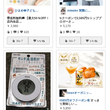
ひまめ💎子どものいる暮らし
miwake 実際に使って良かったもの
🉐送料無料🚚 【最大50％OFF！
✨クーポンで2,585円✨トップブ
店内全品
...
ロガーさ
...
￥
2,980
￥
5,170
1
3
420
0
0
19
コレ
いいね
コレ
いいね
kea⭐︎オーガニックアイテム
#585円オフクーポン有
すっき
り美味しい
...
￥
5,850