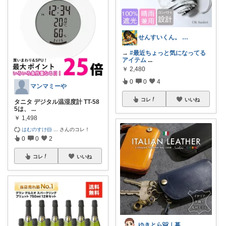
せんすいくん。 ＼情報の海へダイブ／
→
#最近ちょっと気になってる
アイテム
...
￥
2,480
0
0
4
マンマミーや
コレ
いいね
タニタ デジタル温湿度計 TT-58
5は、
...
￥
1,498
はむのすけ🐹
...
さんのコレ！
0
0
2
コレ
いいね
ゆきとら🐯｜暮らしをラクにしたいパパ