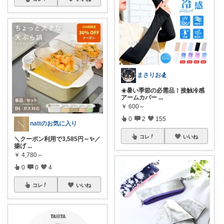
まさりお🏂
☀️暑い季節の必需品！接触冷感
アームカバー
...
￥
600～
0
2
155
nattのお気に入り
コレ
いいね
＼クーポン利用で3,585円～✨／
揚げ
...
￥
4,780～
0
0
4
コレ
いいね