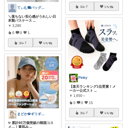
コレ
いいね
てぃむ🛍バッグ雑貨まとめ
＼落ちない安心感がうれしい日
本製パスケース
...
￥
3,280
0
0
1
コレ
いいね
Pinky
【楽天ランキング1位受賞！メ
ーカー公式スト
...
￥
1,650～
0
0
15
コレ
いいね
まどか💎ギリギリアラサーOL
✨ 累計80万個突破の韓国コス
メ…！素肌み
...