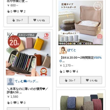
出や作業に使
...
￥
600～
0
0
2
コレ
いいね
ぽてと
【8/4🌷20:00〜2時間限定
#50%
O
...
￥
1,170～
1
0
4
コレ
いいね
てぃむ🛍バッグ雑貨まとめ
＼本革なのに薄いのが優秀🩶／
評価4.56
...
￥
1,580
0
1
0