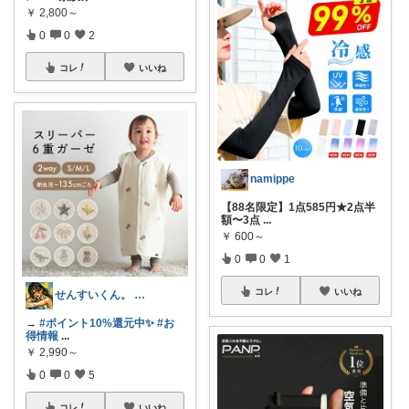
￥
2,800～
0
0
2
コレ
いいね
namippe
【88名限定】1点585円★2点半
額〜3点
...
￥
600～
0
0
1
コレ
いいね
せんすいくん。 ＼情報の海へダイブ／
→
#ポイント10%還元中✨
#お
得情報
...
￥
2,990～
0
0
5
コレ
いいね