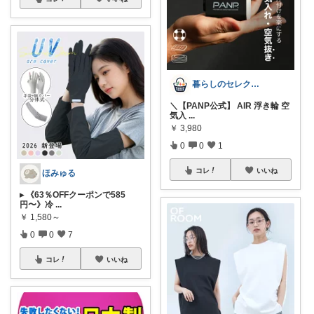
暮らしのセレクト便
＼【PANP公式】 AIR 浮き輪 空
気入
...
￥
3,980
0
0
1
コレ
いいね
ほみゅる
▸ 《63％OFFクーポンで585
円〜》冷
...
￥
1,580～
0
0
7
コレ
いいね