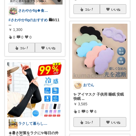
コレ
いいね
さわやかfig🍀食と暮らしを楽しむ
#さわやかfigのおすすめ
🛍️8/11
...
￥
1,300
0
0
0
コレ
いいね
おでん
✨ アイマスク 子供用 睡眠 安眠
快眠
...
￥
3,585
0
0
6
コレ
いいね
ラクして暮らしたい部
☀️暑さ対策をラクに✨毎日の外