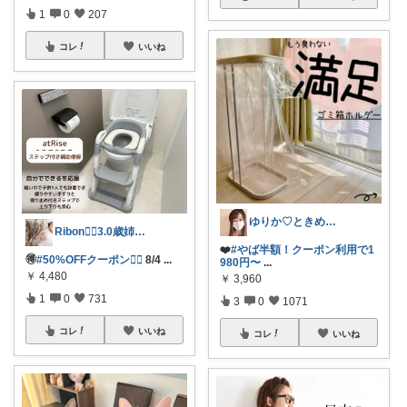
1
0
207
コレ
いいね
ゆりか♡ときめく暮らしと服✨️
Ribon❁⃘3.0歳姉妹ﾏﾏ👧🏻♡
❤️
#やば半額！クーポン利用で1
🉐
#50%OFFクーポン❤️‍🔥
8/4
...
980円〜
...
￥
4,480
￥
3,960
1
0
731
3
0
1071
コレ
いいね
コレ
いいね