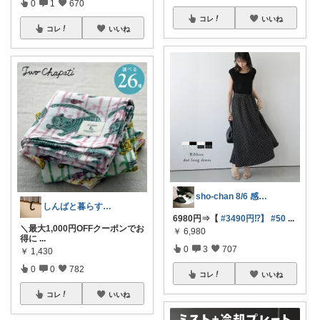
0
1
670
コレ
いいね
コレ
いいね
sho-chan 8/6 感謝🩷
しんばと暮らす日々
6980円⇒【
#3490円⁉️】
#50
...
‍＼最大1,000円OFFクーポンでお
￥
6,980
得に
...
0
3
707
￥
1,430
0
0
782
コレ
いいね
コレ
いいね