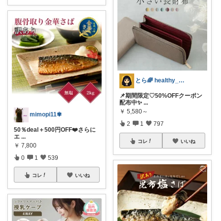
とら🌈 healthy_simple
📌期間限定♡ 50%OFFクーポン
配布中✨
...
￥
5,580～
mimopi11✾
2
1
797
50％deal＋500円OFF❤️さらに
エ
...
コレ
いいね
￥
7,800
0
1
539
コレ
いいね