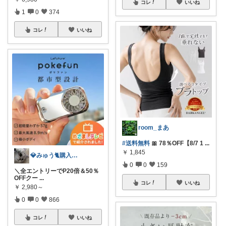
コレ
いいね
1
0
374
コレ
いいね
room_まあ
#送料無料
🎀 78％OFF【8/7 1
...
￥
1,845
💎みゅう🐈購入感謝(❀ᴗ͈ˬᴗ͈)⁾
0
0
159
＼全エントリーでP20倍＆50％
OFFクー
...
コレ
いいね
￥
2,980～
0
0
866
コレ
いいね