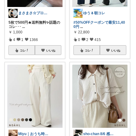
まさまさ☆プロフも見てね✨
ゆう🌷朝コレ
5枚で500円🔥送料無料✨話題の
#50%OFFクーポンで最安11,40
コレ･･･
...
0円
...
￥
1,000
￥
22,800
4
1
1366
0
2
415
コレ
いいね
コレ
いいね
Miyu｜おうち時間の小さな幸せ🌸
sho-chan 8/6 感謝🩷