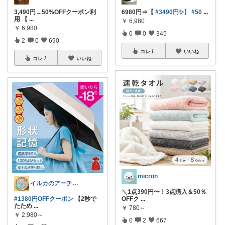
3,490円→50%OFFクーポン利
6980円⇒【
#3490円✨️】
#50
...
用 【
...
￥
6,980
￥
6,980
0
0
345
2
0
690
コレ
いいね
コレ
いいね
micron
イルカのアーチ🐬🌈朝コレ
＼1点390円〜！3点購入＆50％
#1380円OFFクーポン
【2秒で
OFFク
...
たため
...
￥
780～
￥
2,980～
0
2
667