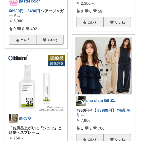
pastel color
￥
2,300～
#6980円→3490円
シアージャガ
0
0
59
ード
...
￥
6,980
コレ
いいね
0
0
492
コレ
いいね
sho-chan 8/6 感謝🩷
7960円⇒【
#3980円】
#売切あ
り
...
midy🐶
￥
7,960
「お風呂上がりに『シュッ』と
1
3
766
頭皮へスプレー
...
￥
750～
コレ
いいね