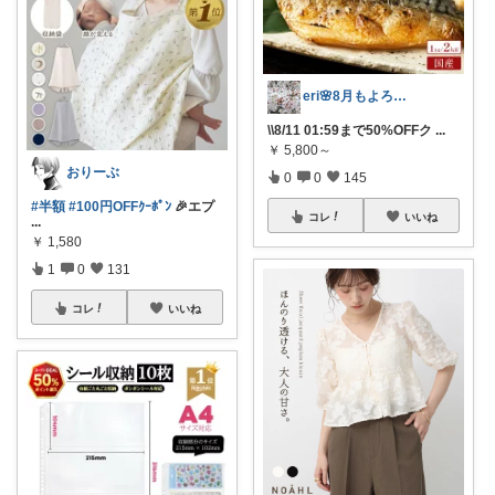
eri🌸8月もよろしくお願いします☺️
\\8/11 01:59まで50%OFFク
...
￥
5,800～
おりーぶ
0
0
145
#半額
#100円OFFｸｰﾎﾟﾝ
🎉エプ
コレ
いいね
...
￥
1,580
1
0
131
コレ
いいね