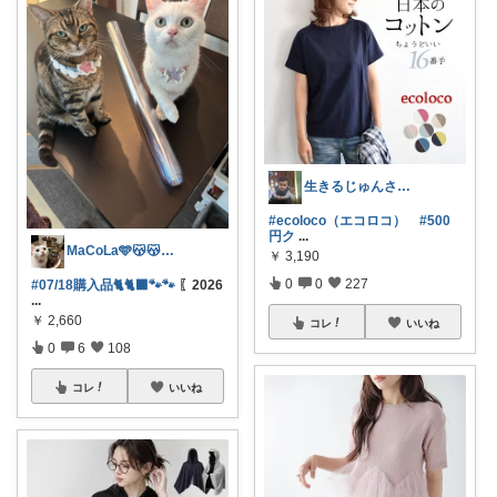
生きるじゅんさん、フォロワー様より買う
#ecoloco（エコロコ）
#500
円ク
...
MaCoLa🩵😽😽🩷②🫶✨
￥
3,190
0
0
227
#07/18購入品🐈🐈‍⬛🐾🐾
〖2026
...
￥
2,660
コレ
いいね
0
6
108
コレ
いいね