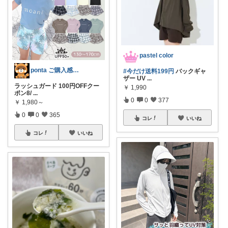
pastel color
ponta ご購入感謝ですm(_ _)m
#今だけ送料199円
バックギャ
ザー UV
...
ラッシュガード 100円OFFクー
￥
1,990
ポン8/
...
0
0
377
￥
1,980～
0
0
365
コレ
いいね
コレ
いいね