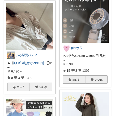
ginny ♡
いろ🐻元パティシエ🍫
P20倍🏷️50%off→1990円 風だ
...
🔥【
#ｸｰﾎﾟﾝ利用で5990円】
𓊆8/
￥
3,980
...
15
2
1305
￥
6,490～
0
3
1330
コレ
いいね
コレ
いいね