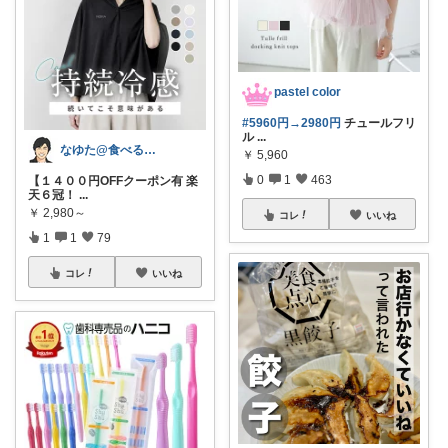
pastel color
#5960円→2980円
チュールフリ
ル
...
なゆた@食べる楽しみ
￥
5,960
0
1
463
【１４００円OFFクーポン有 楽
天６冠！
...
￥
2,980～
コレ
いいね
1
1
79
コレ
いいね