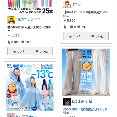
ぽてと
【8/4🌷20:00〜2時間限定
#50%
O
...
3児のゴリラパパ
￥
5,360
1
0
797
🉐 50％OFF＋最大2,000円OFF
ク
...
￥
1,072
コレ
いいね
0
1
287
コレ
いいね
ねこまみれ_経由感謝致します🐈
#50%OFF！期間限定1,990円＆
送料
...
ちぃママ👶𓐍 𓈒◌