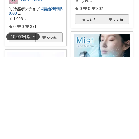
￥
1,760～
0
0
802
＼ 冷感ポンチョ ／
#開始2時間5
0%O
...
￥
1,998～
コレ
いいね
0
0
371
10,000
件
以上
コレ
いいね
さとこみ（～8/4 感謝🙏）
全エントリーでポイント20倍👏
50％OF
...
eri🌸8月もよろしくお願いします☺️
￥
3,980
0
0
75
\\8/11 01:59まで50%OFFク
...
￥
3,800
コレ
いいね
0
0
106