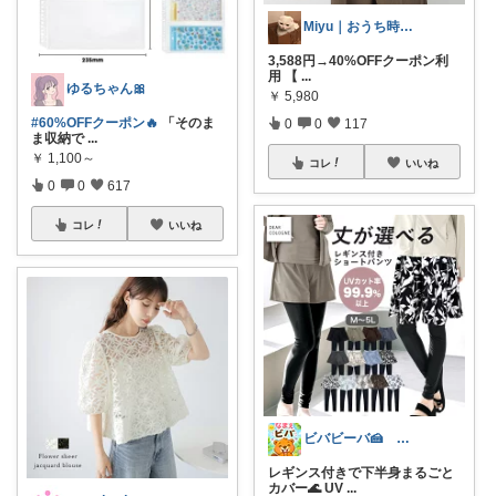
Miyu｜おうち時間の小さな幸せ🌸
3,588円→40%OFFクーポン利
用 【
...
ゆるちゃん🎀
￥
5,980
#60%OFFクーポン🔥
「そのま
0
0
117
ま収納で
...
￥
1,100～
コレ
いいね
0
0
617
コレ
いいね
ビバビーバ🍰 経由購入感謝です♥
レギンス付きで下半身まるごと
カバー🌊 UV
...