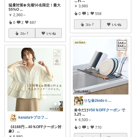
これ
...
猛暑対策❄️ 先着50名限定！最大
￥
3,980
55%O
...
0
1
558
￥
2,360～
0
2
697
コレ
いいね
コレ
いいね
りな🌼2kids☆毎日をちょっと快適に
🌼今だけ
#50％OFFクーポン
で
3,25
...
kanata✨プロフ写真変えました🐈
￥
6,500～
《4188円→40％OFFクーポン対
0
1
770
象》
...
￥
6,980