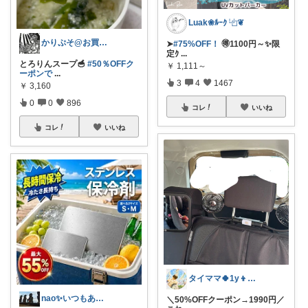
Luak❀ﾙｰｸ ⿻❦
かりぷそ@お買い物の応援します
➤
#75%OFF！
🉐1100円～✨限
定ｸ
...
とろりんスープ🥣
#50％OFFク
￥
1,111～
ーポンで
...
3
4
1467
￥
3,160
0
0
896
コレ
いいね
コレ
いいね
タイママ🍀1y👦のママ
nao✨いつもありがとう😊
＼50%OFFクーポン→1990円／