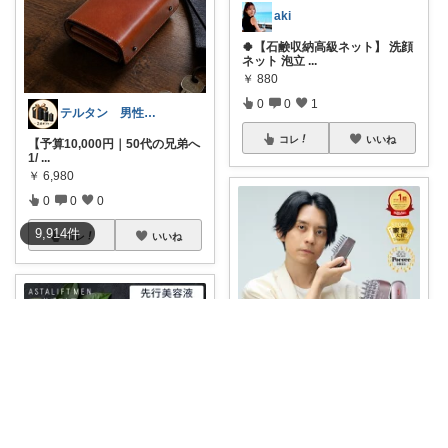
aki
🍀【石鹸収納高級ネット】 洗顔
ネット 泡立
...
￥
880
0
0
1
テルタン 男性向け贈物2点セレクト
コレ
いいね
【予算10,000円｜50代の兄弟へ
1/
...
￥
6,980
0
0
0
9,914
件
コレ
いいね
あおめがね
「髪型は気にする。でも頭皮は
何もしてない」
...