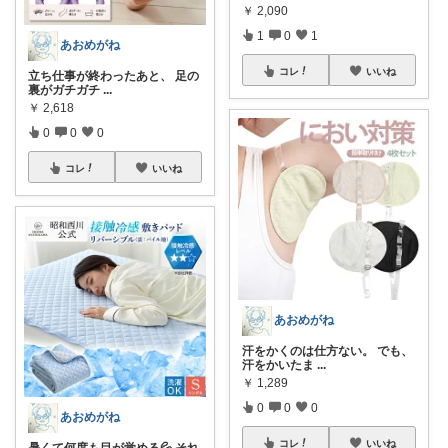
￥
2,090
1
0
1
あおめがね
コレ
いいね
立ち仕事が終わったあと、 足の
裏がガチガチ
...
￥
2,618
0
0
0
コレ
いいね
あおめがね
汗をかくのは仕方ない。 でも、
汗をかいたま
...
￥
1,289
0
0
0
あおめがね
コレ
いいね
暑くて何度も目が覚める💦 それ