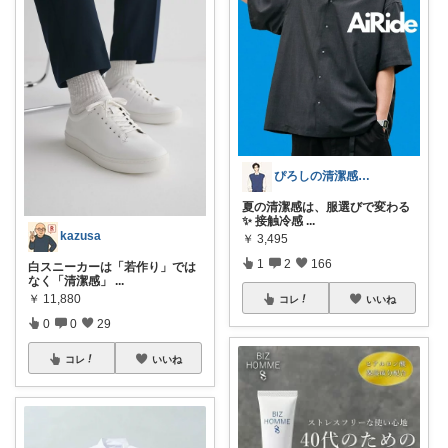
ぴろしの清潔感ラボ🧪
夏の清潔感は、服選びで変わる
✨ 接触冷感
...
kazusa
￥
3,495
1
2
166
白スニーカーは「若作り」では
なく「清潔感」
...
￥
11,880
コレ
いいね
0
0
29
コレ
いいね