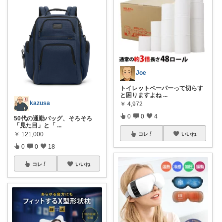
Joe
トイレットペーパーって切らす
と困りますよね
...
kazusa
￥
4,972
0
0
4
50代の通勤バッグ、そろそろ
「見た目」と「
...
￥
121,000
コレ
いいね
0
0
18
コレ
いいね