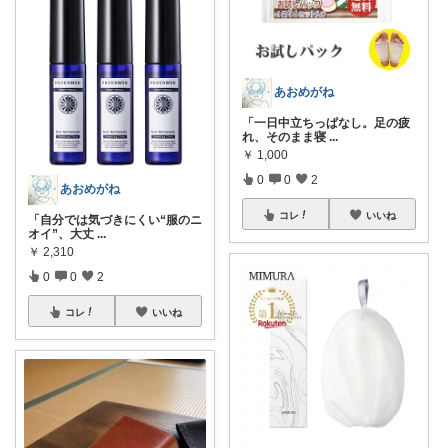
あおめがね
「一日中立ちっぱなし。足の疲
れ、そのまま寝
...
￥
1,000
0
0
2
あおめがね
コレ
いいね
「自分では気づきにくい“服のニ
オイ”、大丈
...
￥
2,310
0
0
2
コレ
いいね