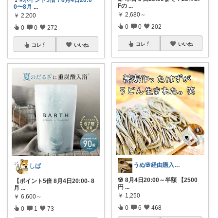
🚩
#ポイント5倍！8月4日20:0
Fの
...
0〜8月
...
￥
2,680～
￥
2,200
0
0
202
0
0
272
コレ
いいね
コレ
いいね
うぬ🌸経由購入ありがとです🙇‍♀️
しば
🌸 8月4日20:00～半額 【2500
【ポイント5倍 8月4日20:00- 8
円
...
月
...
￥
1,250
￥
6,600～
0
6
468
0
1
73