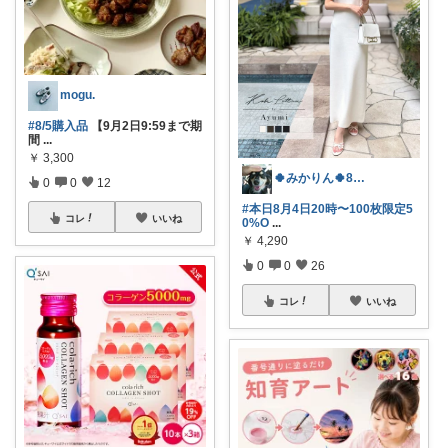
mogu.
#8/5購入品
【9月2日9:59まで期
間
...
￥
3,300
🍀みかりん🍀8月宜しくお願いします✨
0
0
12
#本日8月4日20時〜100枚限定5
コレ
いいね
0%O
...
￥
4,290
0
0
26
コレ
いいね