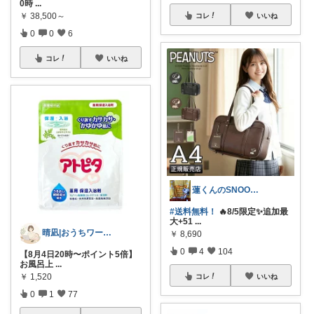
0時
...
￥
38,500～
コレ
いいね
0
0
6
コレ
いいね
蓮くんのSNOOPYおすすめROOM
#送料無料！
🔥8/5限定✨追加最
大+51
...
晴凪|おうちワーク×子育てROOM
￥
8,690
0
4
104
【8月4日20時〜ポイント5倍】
お風呂上
...
￥
1,520
コレ
いいね
0
1
77