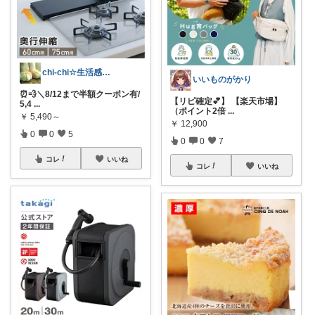
chi-chi☆生活感オフのプチプラ雑貨
いいものがかり
⏰️💨＼8/12まで半額クーポン有/
【リピ確定💕】 【楽天市場】
5,4
...
（ポイント2倍
...
￥
5,490～
￥
12,900
0
0
5
0
0
7
コレ
いいね
コレ
いいね