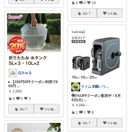
0
0
19
コレ
いいね
ほみゅる
▸ 【200円OFFクーポン利用で8
00円
...
ライム🍋‍🟩いつもありがとう🫶
￥
1,000
🉐5%OFFクーポン配布中！8月
0
0
3
4日(火)
...
￥
4,048～
コレ
いいね
1
1
8
コレ
いいね