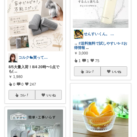
せんすいくん。 ＼情報の海へダイブ／
→
#送料無料で試しやすい✨
#お
得情報
...
￥
3,000
コルク🐇買ってよかった！オリジナル写真
1
1
75
8/5大量入荷！8/4 20時〜1点で
も(
...
コレ
いいね
￥
1,980
0
0
247
コレ
いいね