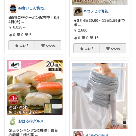
🍰食いしん坊ねっこ🍩毎日タロット占い
ネコノヒゲ🐈花好きオタクの庭🪴
🍰5%OFFクーポン配布中！8月
🔸8月4日20:00～11日1:59まで
4日(火)
...
ポ
...
￥
6,028～
￥
2,680
0
0
5
0
0
15
コレ
いいね
コレ
いいね
おはる@グルメ番長
楽天ランキング1位獲得！奈良
の老舗「柿の葉
...
いいものがかり