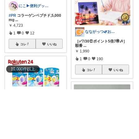
にこ▶︎便利グッズで家事ラク♪
#PR
コラーゲンペプチド,5,000
mg
...
￥
4,723
なながっつ🌿お得好き！コスパも大切💛
1
0
12
［✅7/30⏰ポイント5倍⤴️🉐🎶］
コレ
いいね
順番
...
￥
1,990
1
0
190
10,000
件
以上
コレ
いいね
りーり🩷
＼楽天24🫶12%クーポン／
#8
月5日購
...