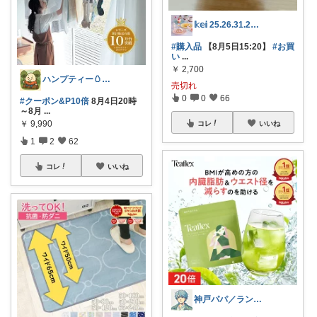
𝕜𝕖𝕚 25.26.31.2日💓
#購入品
【8月5日15:20】
#お買
い
...
￥
2,700
ハンプティー🥚｜タイパ便利グッズ
売切れ
0
0
66
#クーポン&P10倍
8月4日20時
～8月
...
￥
9,990
コレ
いいね
1
2
62
コレ
いいね
神戸パパ／ランキング＆レビュー毎日掲載