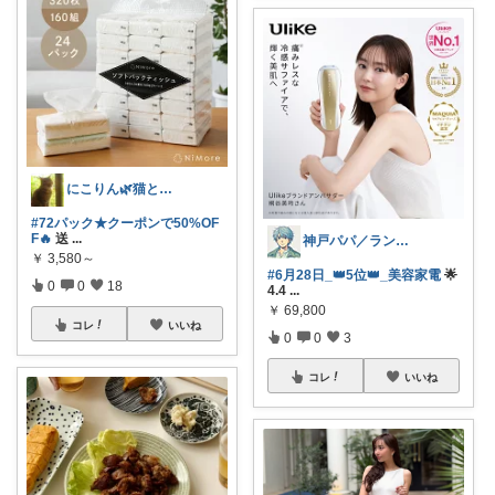
にこりん🌿猫と暮らす主婦のROOM😹
#72パック★クーポンで50%OF
F🔥
送
...
神戸パパ／ランキング＆レビュー毎日掲載
￥
3,580～
#6月28日_👑5位👑_美容家電
🌟
0
0
18
4.4
...
￥
69,800
コレ
いいね
0
0
3
コレ
いいね