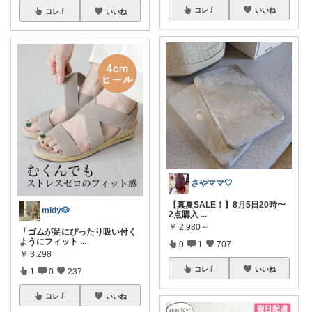
コレ
いいね
コレ
いいね
さやママ🤍
【真夏SALE！】8月5日20時〜
midy🐶
2点購入
...
￥
2,980～
「ゴムが足にぴったり吸い付く
ようにフィット
...
0
1
707
￥
3,298
コレ
いいね
1
0
237
コレ
いいね