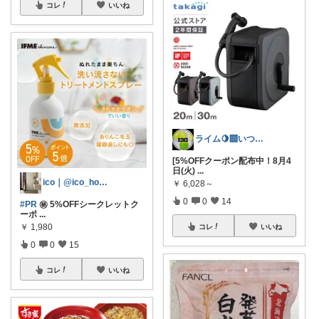
コレ
いいね
ライム🍋‍🟩いつもありがとう🫶
[5%OFFクーポン配布中！8月4
日(火)
...
ico｜@ico_home.dh
￥
6,028～
0
0
14
#PR
㊙️ 5%OFFシークレットク
ーポ
...
￥
1,980
コレ
いいね
0
0
15
コレ
いいね