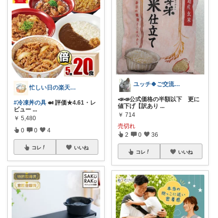
ユッチ🍀ご交流感謝です🍀
忙しい日の楽天メモ
📣📣公式価格の半額以下 更に
#冷凍丼の具
🍛 評価★4.61・レ
値下げ【訳あり
...
ビュー
...
￥
714
￥
5,480
売切れ
0
0
4
2
0
36
コレ
いいね
コレ
いいね