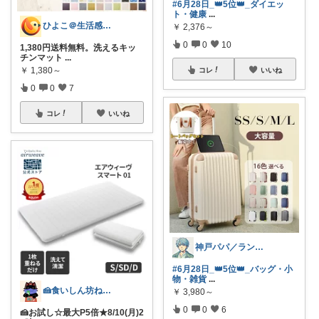
#6月28日_👑5位👑_ダイエッ
ト・健康
...
ひよこ＠生活感を隠すナチュラル日用品
￥
2,376～
0
0
10
1,380円送料無料。洗えるキッ
チンマット
...
￥
1,380～
コレ
いいね
0
0
7
コレ
いいね
神戸パパ／ランキング＆レビュー毎日掲載
#6月28日_👑5位👑_バッグ・小
物・雑貨
...
🍰食いしん坊ねっこ🍩毎日タロット占い
￥
3,980～
0
0
6
🍰お試し☆最大P5倍★8/10(月)2