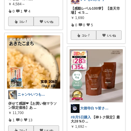
￥
4,584～
【感動レベル100💯】 【楽天市
0
1
4
場】≪ S
...
￥
1,690
コレ
いいね
0
0
5
コレ
いいね
ニャン✨いつも感謝です๓´͈ ˘ `͈๓
併せて感謝❤【お買い物マラソ
ン限定価格】あ
...
大徳寺白 ✨皆さまに感謝.₊ ⊹🎀 *
￥
11,700
#8月5日購入
【神トク限定】最
1
0
13
大28％O
...
￥
1,692～
コレ
いいね