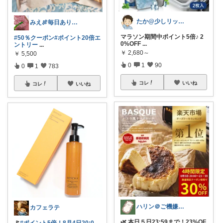
たか@少しリッチな生活がしたいパパ
みえ🍖毎日ありがとう🐟️
マラソン期間中ポイント5倍♪ 2
#50％クーポン
#ポイント20倍エ
0%OFF
...
ントリー
...
￥
2,680～
￥
5,500
0
1
90
0
1
783
コレ
いいね
コレ
いいね
ハリン＠ご機嫌な暮らし💕
カフェラテ
🌿 本日５日23:59まで！23%OF