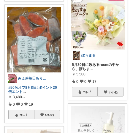
ぽちまる
5月30日に数あるroomの中か
ら、ぽちま
...
￥
5,500
みえ🍖毎日ありがとう🐟️
0
0
17
#50％オフ8月8日
#ポイント20
倍エント
...
コレ
いいね
￥
3,480～
0
0
19
コレ
いいね