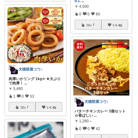
R.L
...
￥
4,500
0
0
60
コレ
いいね
犬猫部屋コウ♪
肉厚いかリング 1kg☆ ★大ぶり
で肉厚！
...
￥
5,480
1
0
53
犬猫部屋コウ♪
コレ
いいね
バターチキンカレー 3個セット
☆香ばしい
...
￥
1,280～
0
0
42