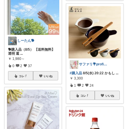
しーたん🐕
🐕購入品（8/5） 【送料無料】
透明 遮
...
￥
1,980～
サファリ‎💐profileにてお礼
0
2
37
#購入品
8/5(水) 20:22 かもし
...
コレ
いいね
￥
3,300
1
2
24
コレ
いいね