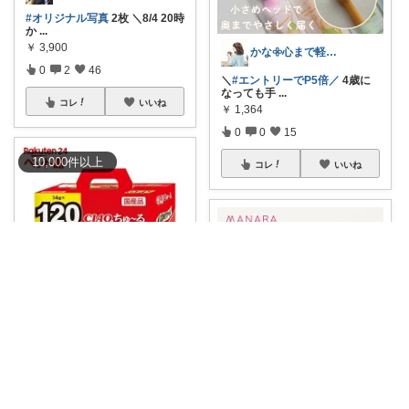
#オリジナル写真
2枚 ＼8/4 20時
か
...
￥
3,900
かな𖧷心まで軽くなる暮らしの記録🌿
0
2
46
＼
#エントリーでP5倍／
4歳に
なっても手
...
コレ
いいね
￥
1,364
0
0
15
10,000
件
以上
コレ
いいね
にこ𓈒𓏸𓐍
#DEAL20%Pバック
#購入品(8/
5
...
￥
4,830
aki