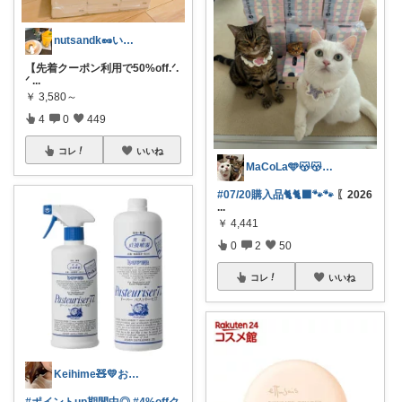
nutsandk🥜いつも感謝です◡̈♡
【先着クーポン利用で50%off.ᐟ.
ᐟ
...
￥
3,580～
4
0
449
コレ
いいね
MaCoLa🩵😽😽🩷②🫶✨
#07/20購入品🐈🐈‍⬛🐾🐾
〖2026
...
￥
4,441
0
2
50
コレ
いいね
Keihime🧸💛お礼プロフにて💐
#ポイントup期間中◎
#4%offク