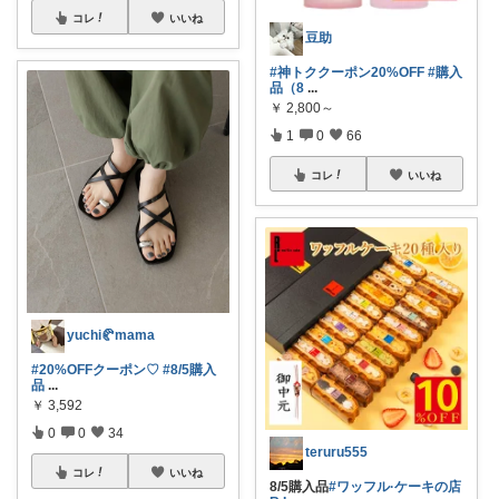
コレ
いいね
豆助
#神トククーポン20%OFF
#購入
品（8
...
￥
2,800～
1
0
66
コレ
いいね
yuchi🥐mama
#20%OFFクーポン♡
#8/5購入
品
...
￥
3,592
0
0
34
teruru555
コレ
いいね
8/5購入品
#ワッフル·ケーキの店