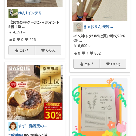
ゆん⌇インテリアと生活雑貨がメイン🧸
【20%OFFクーポン＋ポイント
5倍！8/
...
きゃおりん|美容好き3児ママ
￥
4,191～
✅ ＼神トク! 8/5は買い時で20％
0
0
226
OF
...
￥
6,600～
コレ
いいね
0
7
862
コレ
いいね
すず 難聴児のママ🦻
#感謝8/4
8/5 20時〜4時
...