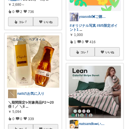
￥
2,680～
0
2
736
yoasobi💓ご購入感謝💓
コレ
いいね
#オリジナル写真
#8/5限定ポイ
ント1
...
￥
1,000
1
0
416
コレ
いいね
nattのお気に入り
＼期間限定✨対象商品P2〜20
倍！／ ＼8
...
￥
5,094
0
0
339
nutsandk🥜いつも感謝です◡̈♡
コレ
いいね