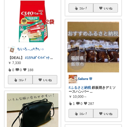
コレ
いいね
ちいろ𓂃𓂂𖡼.𖤣𖥧𓈒◌܀
【DEAL】
#15%ﾎﾟｲﾝﾄﾊﾞｯｸ
...
￥
7,330
0
0
188
𝑺𝒂𝒌𝒖𝒓𝒂 🌸
コレ
いいね
#ふるさと納税
鉄板焼きデミソ
ースハンバー
...
￥
10,000～
1
0
287
コレ
いいね