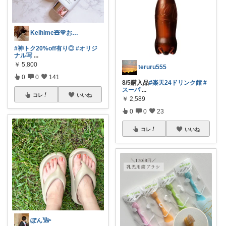
Keihime🧸💛お礼プロフにて💐
#神トク20%off有り◎
#オリジ
ナル写
...
￥
5,800
teruru555
0
0
141
8/5購入品
#楽天24ドリンク館
#
スーパ
...
コレ
いいね
￥
2,589
0
0
23
コレ
いいね
ぽん𓅺