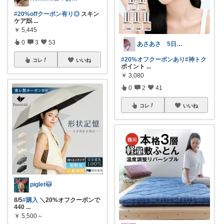
#20%offクーポン有り◎
スキン
ケア🧖
...
￥
5,445
0
3
53
あさあさ 5日感謝🥺
#20%オフクーポンあり
#神トク
コレ
いいね
ポイント
...
￥
3,080
0
2
41
コレ
いいね
piglet🐱
8/5
#購入
＼20%オフクーポンで
440
...
￥
5,500～