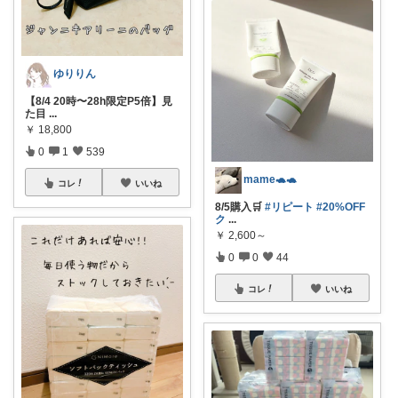
ゆりりん
【8/4 20時〜28h限定P5倍】見
た目
...
￥
18,800
0
1
539
mame🐢🐢
コレ
いいね
8/5購入🛒
#リピート
#20%OFF
ク
...
￥
2,600～
0
0
44
コレ
いいね