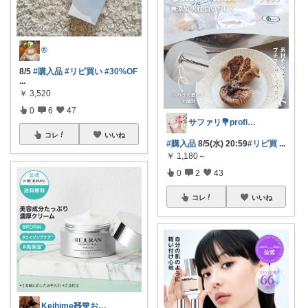
®️
8/5
#購入品
#リピ買い
#30%OF
...
￥
3,520
0
6
47
サファリ‎💐profileにてお礼
コレ
いいね
#購入品
8/5(水) 20:59
#リピ買
...
￥
1,180～
0
2
43
コレ
いいね
Keihime🧸💛お礼プロフにて💐