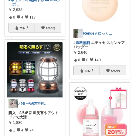
ーポ
...
￥
2,635
0
4
117
コレ
いいね
Renge☆ゆっくりです
#送料無料
エテュセ スキンケア
パウダー
...
￥
2,640
0
0
140
コレ
いいね
バター🐱訪問有難うございます💕
購入 8/5🌈🛒 🌸災害やアウト
ドアで大活
...
￥
1,880
1
4
74