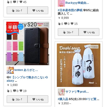
0
7
45
Ruckyyy🌸経由感謝🙇‍♀️✨
#日本産布団の夢眠
🌸8/5に経由
コレ
いいね
購入して
...
￥
8,999
0
0
15
コレ
いいね
tenten ありがとうございます。わん
🐶
#【シンプルで飽きのこないG
alaxy
...
￥
1,690
1
0
19
サファリ‎💐profileにてお礼
#購入品
8/5(水) 20:00
#リピ買
...
コレ
いいね
￥
3,950～