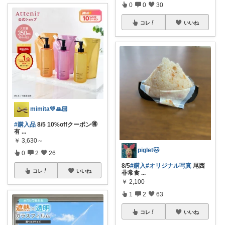
0
0
30
コレ
いいね
mimita💛🙏🏻
#購入品
8/5 10%offクーポン🉐
有
...
￥
3,630～
piglet🐱
0
2
26
8/5
#購入
#オリジナル写真
尾西
コレ
いいね
非常食
...
￥
2,100
1
2
63
コレ
いいね