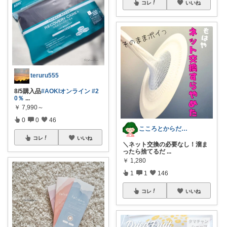
コレ
いいね
teruru555
8/5購入品
#AOKIオンライン
#2
0％
...
￥
7,990～
0
0
46
こころとからだの余裕お手伝いROOM🍀
コレ
いいね
＼ネット交換の必要なし！溜ま
ったら捨てるだ
...
￥
1,280
1
1
146
コレ
いいね