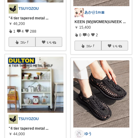
TSUYOZOU
あか@1m🎀
"4 tier tapered metal
...
KEEN (W)(WOMEN)UNEEK
...
￥
46,200
￥
15,400
1
4
288
0
0
2
コレ
いいね
コレ
いいね
TSUYOZOU
"4 tier tapered metal
...
ゆう
￥
44,000