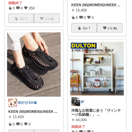
掲載終了
KEEN (W)(WOMEN)UNEEK
...
0
0
350
￥
15,400
0
0
0
コレ
いいね
コレ
いいね
gr
ゆか@1m🎀
洋風なお部屋に合う「ヴィンテ
KEEN (W)(WOMEN)UNEEK
...
ージ収納棚」。
...
￥
15,400
￥
44,000
0
0
0
掲載終了
0
0
5