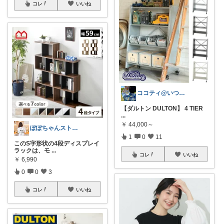
コレ
いいね
ココティ@いつもありがとうございます！😆
【ダルトン DULTON】 4 TIER
...
￥
44,000～
ぽぽちゃんストア❤️100%フォロバ⭐️
1
0
11
このS字形状の4段ディスプレイ
ラックは、モ
...
コレ
いいね
￥
6,990
0
0
3
コレ
いいね