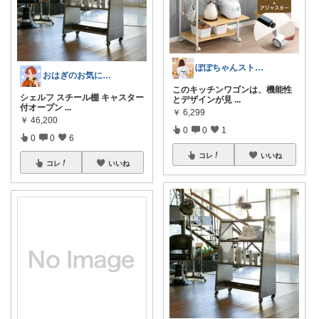
ぽぽちゃんストア❤️100%フォロバ⭐️
おはぎのお気に入り★
このキッチンワゴンは、機能性
シェルフ スチール棚 キャスター
とデザインが見
...
付オープン
...
￥
6,299
￥
46,200
0
0
1
0
0
6
コレ
いいね
コレ
いいね