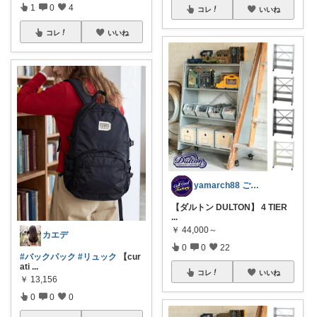
1
0
4
コレ
いいね
コレ
いいね
yamarch88 ご購入感謝です‼️
【ダルトン DULTON】 4 TIER
...
￥
44,000～
カエデ
0
0
22
#バックパック
#リュック
【cur
ati
...
コレ
いいね
￥
13,156
0
0
0