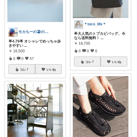
＊toco_life＊
モカちーの🏖️のんびりライフ🐈✨
🌟大人気のトプカピバッグ、今
なら送料無料！
...
🌟4.79🌟 オシャレでめっちゃ歩
￥
18,700
きやすい
...
￥
16,500
0
0
0
0
0
57
コレ
いいね
コレ
いいね