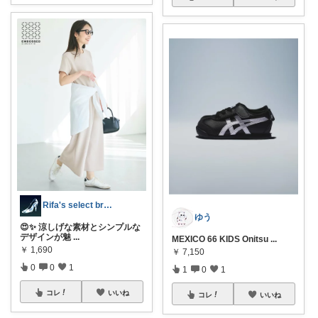
Rifa's select branch
ゆう
😍✨ 涼しげな素材とシンプルな
デザインが魅
...
MEXICO 66 KIDS Onitsu
...
￥
1,690
￥
7,150
0
0
1
1
0
1
コレ
いいね
コレ
いいね