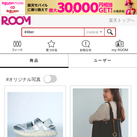
ROOM
楽天トップへ
詳細検索
Feed
見つける
お知らせ
商品
ユーザー
#オリジナル写真