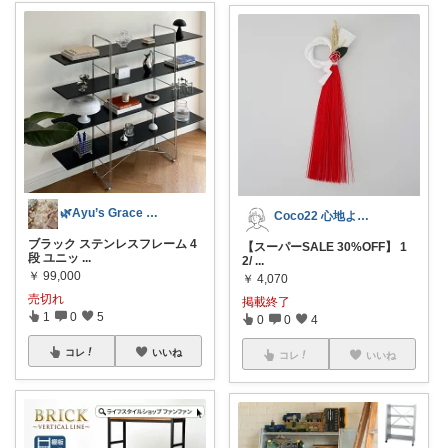
🌿Ayu’s Grace Room
Coco22 心地よい暮らし
ブラック ステンレスフレーム 4
【スーパーSALE 30%OFF】 1
段 ユニッ
...
2/
...
￥
99,000
￥
4,070
売切れ
掲載終了
1
0
5
0
0
4
コレ
いいね
コレ
いいね