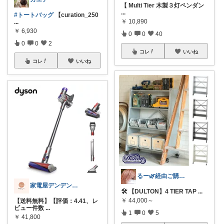
【 Multi Tier 木製３灯ペンダン
...
#トートバッグ
【curation_250
￥
10,890
...
￥
6,930
0
0
40
0
0
2
コレ
いいね
コレ
いいね
るー🌿経由ご購入ありがとうございます
家電屋デンデンのトピック家電
🛠️ 【DULTON】4 TIER TAP
...
￥
44,000～
【送料無料】【評価：4.41、レ
ビュー件数
...
1
0
5
￥
41,800