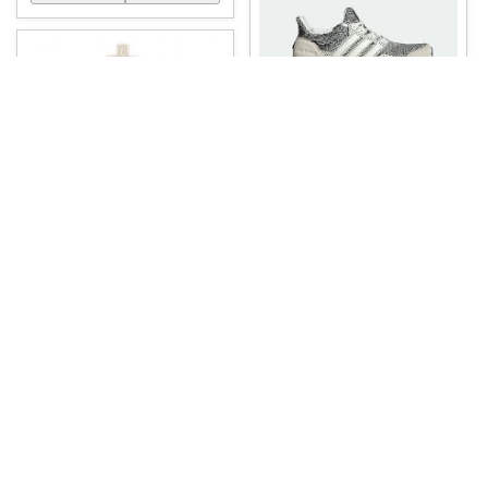
りんず
Agletというアプリで2022年5月
現在
...
￥
15,400
掲載終了
しなちゃん🧸YouTuber
0
0
9
ウィルトン メタルデザートスタ
ンド ケーキ
...
コレ
いいね
￥
15,540
掲載終了
0
0
16
コレ
いいね