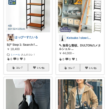
はっぴーすたいる
Keisuke / slow life
${/* Step 1: Search f
...
🔨 無骨な整頓。DULTONのメタ
ルシェル
...
￥
18,400
￥
44,000～
ミハール
さんのコレ！
0
0
3
0
0
1
コレ
いいね
コレ
いいね