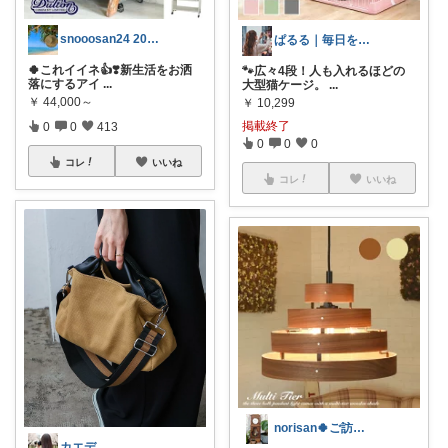
snooosan24 2026宜🙏
ぱるる｜毎日を楽しく豊かにする商品✨
🍀これイイネ👍❣️新生活をお洒
🐾広々4段！人も入れるほどの
落にするアイ
...
大型猫ケージ。
...
￥
44,000～
￥
10,299
掲載終了
0
0
413
0
0
0
コレ
いいね
コレ
いいね
norisan🍀ご訪問感謝ﾃﾞｽ･:*
カエデ