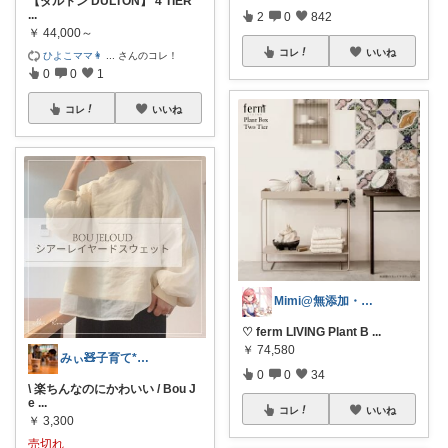
【ダルトン DULTON】 4 TIER
...
2
0
842
￥
44,000～
コレ
いいね
ひよこママ👩
...
さんのコレ！
0
0
1
コレ
いいね
Mimi@無添加・ナチュラル・北欧好き
♡ ferm LIVING Plant B
...
￥
74,580
みぃ🧸子育て*暮らし@mi___…🌿
0
0
34
\ 楽ちんなのにかわいい / Bou J
e
...
コレ
いいね
￥
3,300
売切れ