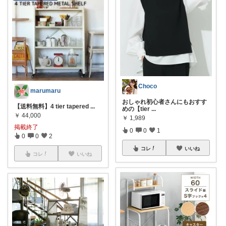
Choco
marumaru
おしゃれ初心者さんにもおすす
【送料無料】4 tier tapered
...
めの【tier
...
￥
44,000
￥
1,989
掲載終了
0
0
1
0
0
2
コレ
いいね
コレ
いいね