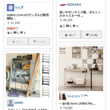
802KAKA
りんず
使いやすいサイズ感。ダルトン
Agletにcrocsのサンダルが販売
のキャスター付
...
開始
...
￥
46,200
￥
12,100
0
0
4
掲載終了
0
0
4
コレ
いいね
コレ
いいね
𝚜𝚗.𝚢𝚞𝚣𝚞 𓇢 𓆸
akiaki
⋆ 全4色 ferm LIVING Pla
...
￥
74,580