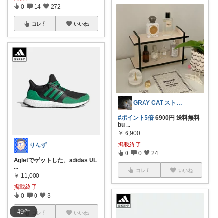
0
14
272
コレ
いいね
GRAY CAT ストーカーしつこすぎ
#ポイント5倍
6900円 送料無料
bu
...
￥
6,900
掲載終了
りんず
0
0
24
Agletでゲットした、adidas UL
...
コレ
いいね
￥
11,000
掲載終了
0
0
3
49
件
コレ
いいね