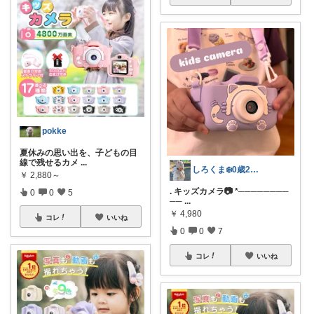
pokke
夏休みの思い出を、子どもの目
線で残せるカメ
...
しろくま❄️0歳2歳ママ
￥
2,880～
. キッズカメラ📷 *────────
0
0
5
──
...
￥
4,980
コレ
いいね
0
0
7
コレ
いいね