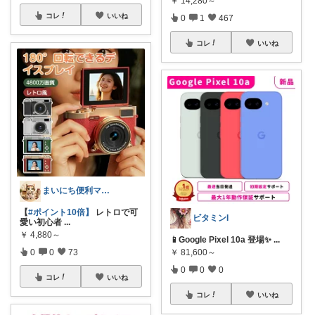
￥
14,280～
コレ
いいね
0
1
467
コレ
いいね
まいにち便利マーケット
【
#ポイント10倍】
レトロで可
ビタミンI
愛い初心者
...
￥
4,880～
📱Google Pixel 10a 登場✨
...
￥
81,600～
0
0
73
0
0
0
コレ
いいね
コレ
いいね