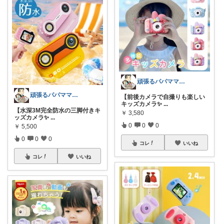
頑張るパパママ応援隊@育児・子供用品紹介
頑張るパパママ応援隊@育児・子供用品紹介
【前後カメラで自撮りも楽しい
キッズカメラ✨
...
【水深3M完全防水の三脚付きキ
￥
3,580
ッズカメラ✨
...
0
0
0
￥
5,500
0
0
0
コレ
いいね
コレ
いいね