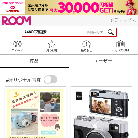
ROOM
楽天トップへ
詳細検索
Feed
見つける
お知らせ
商品
ユーザー
#オリジナル写真