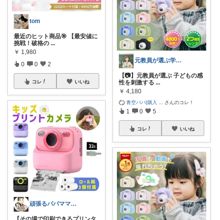
tom
最近のヒット商品🎯 【最安値に
挑戦！破格の
...
￥
1,980
元教員が選ぶ学校＆子育てグッズ
0
0
2
【📷】元教員が選ぶ 子どもの感
性を刺激する
...
コレ
いいね
￥
4,180
青空パパ|購入
...
さんのコレ！
1
0
5
コレ
いいね
頑張るパパママ応援隊@育児・子供用品紹介
【その場で印刷できるプリンタ