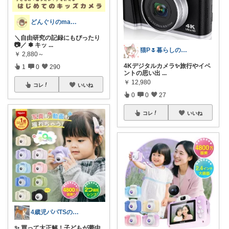
どんぐりのmama☆子育てグッズ
＼自由研究の記録にもぴったり
📷／ ✽ キッ
...
猫P🌷暮らしの中で見つけたお気に入り
￥
2,880～
4Kデジタルカメラ✨旅行やイベ
1
0
290
ントの思い出
...
￥
12,980
コレ
いいね
0
0
27
コレ
いいね
4歳児パパTSの育児おたすけROOM🎁
✨ 買って大正解！子どもが夢中