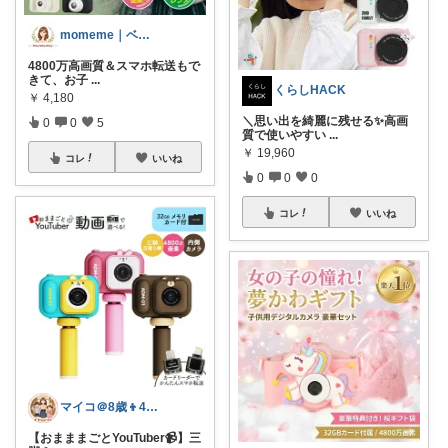
momeme｜ベビー&キッズ専門店
4800万高画質＆スマホ転送もで
きて、お子
...
くらしHACK
￥
4,180
＼思い出を綺麗に残せる✨高画
0
0
5
質で使いやすい
...
￥
19,960
コレ
いいね
0
0
0
コレ
いいね
マイコ＠8歳👦4歳👧ママのお助け名品
​【おまままごとYouTuber📹】三