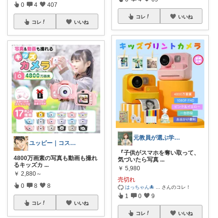
0
4
407
コレ
いいね
コレ
いいね
元教員が選ぶ学校＆子育てグッズ
ユッピー｜コスメと子育てROOM
『子供がスマホを奪い取って、
4800万画素の写真も動画も撮れ
気づいたら写真
...
るキッズカ
...
￥
5,980
￥
2,880～
売切れ
0
8
8
はっちゃん🐙
...
さんのコレ！
1
0
9
コレ
いいね
コレ
いいね