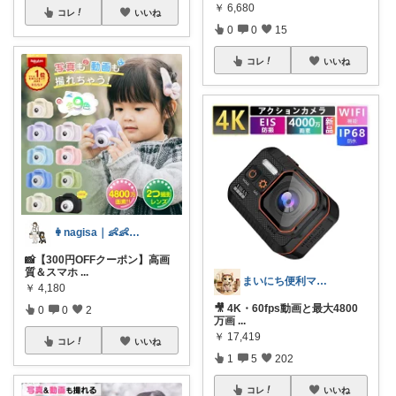
￥
6,680
コレ
いいね
0
0
15
コレ
いいね
👩nagisa｜👶👶1歳・0歳
📸【300円OFFクーポン】高画
質＆スマホ
...
まいにち便利マーケット
￥
4,180
🎥 4K・60fps動画と最大4800
0
0
2
万画
...
￥
17,419
コレ
いいね
1
5
202
コレ
いいね