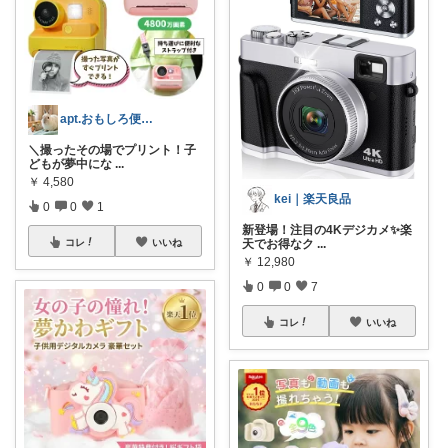
apt.おもしろ便利グッズ推し主婦
＼撮ったその場でプリント！子
どもが夢中にな
...
￥
4,580
kei｜楽天良品
0
0
1
新登場！注目の4Kデジカメ✨楽
天でお得なク
...
コレ
いいね
￥
12,980
0
0
7
コレ
いいね