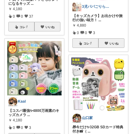
になるキッズ
...
3児パパごりら｜家族で役立つROOM
￥
4,180
【キッズカメラ】お出かけや旅
0
0
37
行の強い味方！
...
￥
4,880
コレ
いいね
0
0
3
コレ
いいね
Kaal
【コスパ最強✨4800万画素のキ
ッズカメラ
...
山口家
￥
4,180
🎁今だけ✨32GB SDカード特典
0
0
3
付き📸（
...