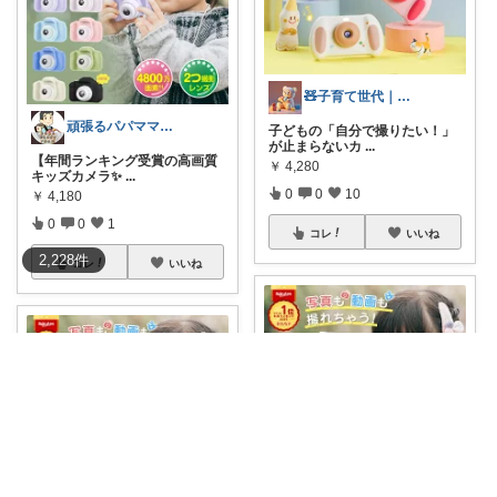
🧸子育て世代｜おもちゃ
頑張るパパママ応援隊@育児・子供用品紹介
子どもの「自分で撮りたい！」
が止まらないカ
...
【年間ランキング受賞の高画質
￥
4,280
キッズカメラ✨
...
0
0
10
￥
4,180
0
0
1
コレ
いいね
2,228
件
コレ
いいね