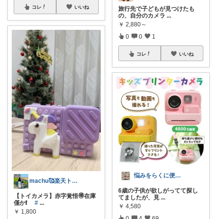
コレ
いいね
旅行先で子どもが見つけたも
の、自分のカメラ
...
￥
2,880～
0
0
1
コレ
いいね
悩みをらくに便利グッズROOM
machu🥰楽天トラベル感謝✨
6歳の子供が欲しがってて探し
【トイカメラ】赤字覚悟🉐在庫
てましたが、見
...
僅か❗️
#
...
￥
4,580
￥
1,800
0
4
69