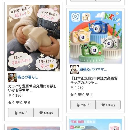
頑張るパパママ応援隊@育児・子供用品紹介
猫との暮らし
【日本正規品1年保証の高画質
キッズカメラ✨
...
カラバリ豊富💗自分用にも欲し
￥
4,980
いかも🤭💗💗
...
0
0
1
￥
4,180
0
0
6
コレ
いいね
コレ
いいね