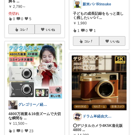
脚＆
...
新米パパRinsuke
￥
2,790～
子どもの成長記録をもっと楽し
売切れ
く残したいパパ
...
0
0
5
￥
1,980
コレ
いいね
1
0
1
コレ
いいね
グレゴリー／経由購入感謝です💕
4800万画素＆16倍ズームで大切
ドラム🥁経由大感謝🉐
な瞬間を
...
￥
11,500～
⭕️デジタルカメラ4K5K進化版
4800
...
0
0
23