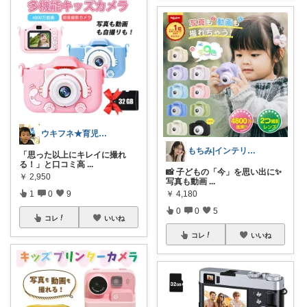
ウキフネ★育児・子育てが楽になるアイテム
もちみ|インテリア・美容・ごはんLove
「思った以上にキレイに撮れ
る！」と口コミ高
...
📸 子どもの「今」を思い出に✨
￥
2,950
写真も動画
...
￥
4,180
1
0
9
0
0
5
コレ
いいね
コレ
いいね