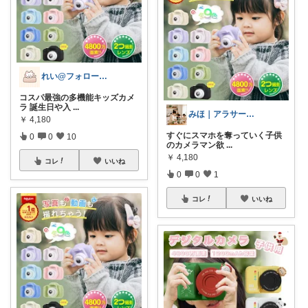
れい@フォロー＆経由購入感謝です♪
コスパ最強の多機能キッズカメ
ラ 誕生日や入
...
みほ｜アラサー主婦｜共働き｜2児育児中
￥
4,180
すぐにスマホを奪っていく子供
0
0
10
のカメラマン欲
...
￥
4,180
コレ
いいね
0
0
1
コレ
いいね