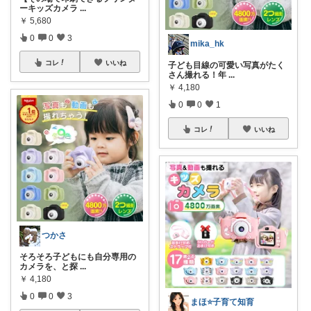
ーキッズカメラ
...
￥
5,680
0
0
3
mika_hk
コレ
いいね
子ども目線の可愛い写真がたく
さん撮れる！年
...
￥
4,180
0
0
1
コレ
いいね
つかさ
そろそろ子どもにも自分専用の
カメラを、と探
...
￥
4,180
0
0
3
まほ⭐️子育て知育